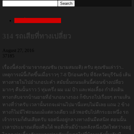
เล่าเรื่องสยองก่อนนอน
314 รถเสียที่ทางเปลี่ยว
August 27, 2016
37185
เรื่องนี้ส่งเข้ามาจากคุณซัน (นามสมมติ) ครับ คุณซันเล่าว่า..
เหตุการณ์นี้เกิดขึ้นเมื่อราวๆ 7-8 ปีก่อนครับ ที่จังหวัดบุรีรัมย์ เส้น
ทางสายในไปอำเภอปะคำ สมัยนั้นถนนเส้นนี้ค่อนข้างเปลี่ยว
มากๆ คืนนั้นราว 5 ทุ่มครึ่ง ผม แม่ ป้า และพ่อเลี้ยง กำลังเดิน
ทางกลับจากบ้านยายที่อำเภอนางรอง ก็ขับรถไปเรื่อยๆ ตามเส้น
ทางที่ว่าครับ เวลานั้นรถจะผ่านไปมานี่แทบไม่มีเลย แถม 2 ข้าง
ทางก็ไม่มีไฟถนนแม้แต่ดวงเดียว แล้วพอขับไปสักระยะหนึ่ง รถ
เจ้ากรรมก็ดันเสียครับ จอดนิ่งอยู่กลางทางอันมืดสนิท ตอนนั้น
เวลาประมาณเที่ยงคืนได้ พอดีเห็นมีบ้านหลังหนึ่งเปิดไฟสว่างอยู่