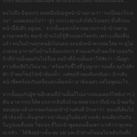
ไกลๆ พ่อเลี้ยงกับผมเลยช่วยกันเข็นรถไปที่บ้านหลังนั้นทันที..
พอไปถึง มีลุงแก่ๆ คนหนึ่งนั่งอยู่หน้าบ้านถามว่า ‘รถเป็นอะไรเห
รอ?’ แม่ผมตอบไปว่า ‘จู่ๆ รถกระตุกแล้วก็ดับไปเฉยๆ ทั้งที่ก่อน
หน้านี้ยังดีๆ อยู่เลย..’ จากนั้นลุงแกก็ชวนพวกเราเข้าบ้านตาม
มารยาทครับ พอเข้าบ้านไปก็รู้สึกแปลกใจครับ เพราะเที่ยงคืน
แล้ว คนในบ้านทุกคนยังไม่นอน แถมยังหน้าตาแจ่มใสมาก ดูไม่
ง่วงเลย อากาศในบ้านก็เย็นแปลกๆ ส่วนแม่กับป้าผมก็ชวนลุงกับ
ป้าที่บ้านนั้นคุยกันไปเรื่อย จนป้าที่บ้านนั้นเล่าให้ฟังว่า ‘เนี่ยลูก
สาวเพิ่งเสียไปไม่นาน..’ พร้อมกับชี้ไปที่รูปลูกสาวบนหิ้ง คุยไปสัก
พัก ป้าผมก็ขอไปเข้าห้องน้ำ ..แต่พอป้าผมเดินกลับมา ป้ากลับ
หน้าซีดพร้อมกับเหงื่อแตกเต็มหน้า มานั่งเฉยๆ แต่ไม่พูดอะไร..
จากนั้นลุงกับผู้ชายอีกคนที่บ้านนั้นก็ไปเอารถมอเตอร์ไซค์เก่าๆ 2
คัน มาลากรถให้พวกเรากลับถึงบ้าน พอพวกเราถึงบ้าน ป้าผมรีบ
ขอบคุณ แล้วลากผมกับแม่เข้าบ้านทันที ป้าเล่าว่า ‘ตอนที่เดินไป
เข้าห้องน้ำ เห็นลูกสาวเขานั่งอยู่ในห้องข้างหลัง คนเดียวกันกับ
ในรูปบนหิ้งเลย ใช่แน่ๆ ที่ไม่กล้าพูดตอนนั้นเพราะกลัวว่าทุกคน
จะกลัว..’ ได้ฟังอย่างนั้น ผม แม่ และป้าต่างก็นอนไม่หลับกันทั้ง