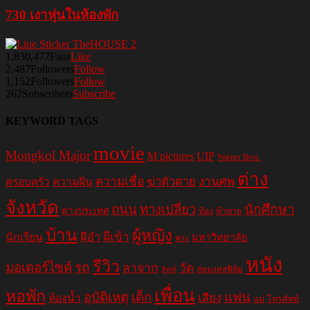
730 เงาหุ่นในห้องพัก
1,830,477
Fans
Like
2,487
Followers
Follow
1,152
Followers
Follow
262
Subscribers
Subscribe
KEYWORD TAGS
movie
Mongkol Major
M pictures
UIP
Warner Bros.
ต่าง
ความเชื่อ
ฆ่าตัวตาย
งานศพ
ครอบครัว
ความฝัน
จังหวัด
ถนน
ทางเปลี่ยว
นักศึกษา
ต่างประเทศ
ท้อง
ท้าทาย
บ้าน
ผู้หญิง
ผีอำ
ผีเข้า
นักเรียน
มหาวิทยาลัย
พระ
หนัง
รีวิว
มอเตอร์ไซค์
รถ
ลาจาก
วัด
สหมงคลฟิล์ม
ลิฟท์
เพื่อน
หอพัก
อุบัติเหตุ
เด็ก
แฟน
เสียง
ห้องน้ำ
แม่
โทรศัพท์