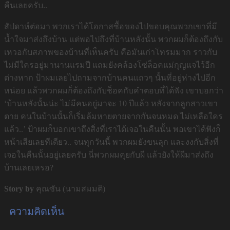
คืนเลยครับ..
สัปดาห์ต่อมา พวกเราได้โอกาสซื้อของไปขอบคุณพวกเขาที่มี
น้ำใจมาส่งถึงบ้าน แต่พอไปถึงที่บ้านหลังนั้น พวกผมก็ต้องถึงกับ
เหวอกับสภาพของบ้านที่เห็นครับ คือมันเก่าโทรมมาก ราวกับ
ไม่มีใครอยู่มานานแรมปี แถมยังคล้องโซ่ล็อคแม่กุญแจไว้อีก
ต่างหาก ป้าผมเลยไปถามจากบ้านคนแถวๆ นั้นที่อยู่ห่างไปอีก
หน่อย แล้วพวกผมก็ต้องถึงกับช็อคกับคำตอบที่ได้ฟัง เขาบอกว่า
‘บ้านหลังนั้นน่ะ ไม่มีคนอยู่มาจะ 10 ปีแล้ว หลังจากลูกสาวเขา
ตาย คนในบ้านนั้นก็เริ่มล้มหายตายจากกันจนหมด ไม่เหลือใคร
แล้ว..’ ป้าผมก็บอกเขาถึงสิ่งที่เราได้เจอในคืนนั้น พอเขาได้ฟังก็
หน้าเสียเลยทีเดียว.. จนทุกวันนี้ พวกผมยังขนลุก และงงกับสิ่งที่
เจอในคืนนั้นอยู่เลยครับ นี่พวกผมคุยกับผี แล้วยังให้ผีมาส่งถึง
บ้านเลยเหรอ?
Story by
คุณซัน (นามสมมติ)
ความคิดเห็น