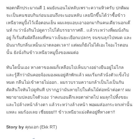
พอตกดึกประมาณตี 1 ผมยังนอนไม่หลับเพราะความหิวครับ ปกติผม
จะเป็นคนชอบกินก่อนนอนถึงจะนอนหลับ เลยนึกขึ้นได้ว่าซื้อข้าว
เหนียวหมูปิ้งไว้เมื่อตอนเย็น ผมเลยแอบเอาออกมากินคนเดียวนอกเต๊
นท์ กะว่านั่งกินไปดูดาวไปได้บรรยากาศดี.. เเล้วระหว่างที่ผมนั่งกิน
อยู่ ก็เริ่มสัมผัสถึงลมที่หนาวเย็นยะเยือกแปลกๆ จนขนลุกไปหมด และ
มันมากับกลิ่นเหม็นเน่าตลอดเวลา! แต่ผมก็ยังไม่ได้เอะใจอะไรตอน
นั้น ยังนั่งกินข้าวเหนียวหมูปิ้งของผมต่อ
ทันใดนั้นเอง หางตาของผมก็เหลือบไปเห็นบางอย่างยืนอยู่ไม่ไกล
และรู้สึกว่ามันคอยจ้องมองผมอยู่สักพักแล้ว ผมเริ่มกลัวนั่งตัวเเข็งไป
หมด กลืนไม่เข้าคายไม่ออก.. ผมรวบรวมความกล้าเป็นไงเป็นกัน
ตัดสินใจหันไปดูทันที ปรากฏว่ามันหายไปในต้นไม้ต่อหน้าต่อตา! ผม
พยายามปลอบใจตัวเอง ว่าคงนอนดึกเลยตาฝาดไป ผมลุกไปทิ้งขยะ
และไปล้างหน้าล้างตา แล้วระหว่างล้างหน้า พอผมส่องกระจกเท่านั้น
แหละ ผมร้องเลย เชี่ยยยย!!! ข้าวเหนียวแม่งติดอยู่ที่หางตา!!
Story by
คุณเอก (Ekk RT)