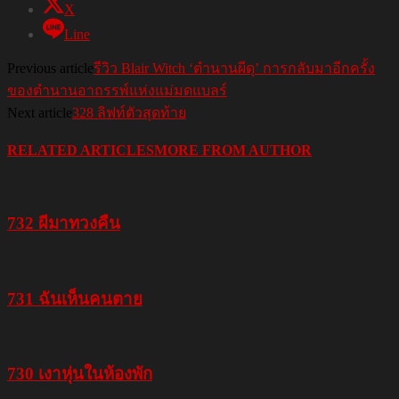
X
Line
Previous article
รีวิว Blair Witch ‘ตำนานผีดุ’ การกลับมาอีกครั้ง
ของตำนานอาถรรพ์แห่งแม่มดแบลร์
Next article
328 ลิฟท์ตัวสุดท้าย
RELATED ARTICLES
MORE FROM AUTHOR
732 ผีมาทวงคืน
731 ฉันเห็นคนตาย
730 เงาหุ่นในห้องพัก