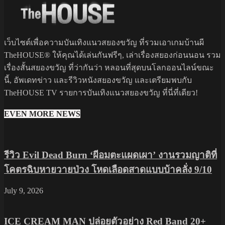
เว็บไซต์เพื่อความบันเทิงแนวสยองขวัญ ที่รวมเอาเกมบ้านผี
TheHOUSE® ให้คุณได้เล่นกันฟรีๆ, เล่าเรื่องสยองก่อนนอน รวม
เรื่องสั้นสยองขวัญ ที่ว่ากันว่า หลอนที่สุดบนโลกออนไลน์ขณะ
นี้, อัพเดทข่าว และรีวิวหนังสยองขวัญ และเตรียมพบกับ
TheHOUSE TV รายการบันเทิงแนวสยองขวัญ ที่นี่ที่เดียว!
EVEN MORE NEWS
รีวิว Evil Dead Burn ‘ผีอมตะแผดเผา’ งานรวมญาติที่
โคตรฉิบหายวายป่วง โหดเลือดสาดแบบบ้าคลั่ง 9/10
July 9, 2026
ICE CREAM MAN ปล่อยตัวอย่าง Red Band 20+