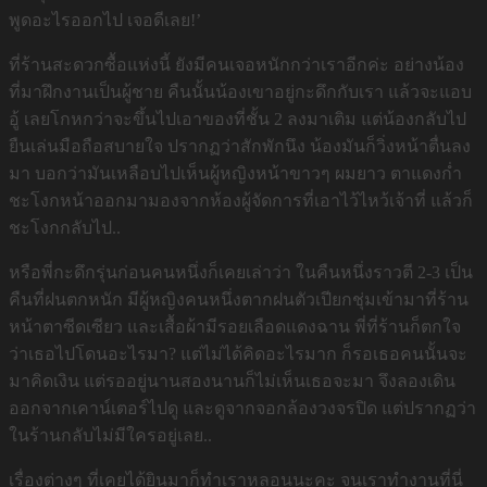
พูดอะไรออกไป เจอดีเลย!’
ที่ร้านสะดวกซื้อแห่งนี้ ยังมีคนเจอหนักกว่าเราอีกค่ะ อย่างน้อง
ที่มาฝึกงานเป็นผู้ชาย คืนนั้นน้องเขาอยู่กะดึกกับเรา แล้วจะแอบ
อู้ เลยโกหกว่าจะขึ้นไปเอาของที่ชั้น 2 ลงมาเติม แต่น้องกลับไป
ยืนเล่นมือถือสบายใจ ปรากฏว่าสักพักนึง น้องมันก็วิ่งหน้าตื่นลง
มา บอกว่ามันเหลือบไปเห็นผู้หญิงหน้าขาวๆ ผมยาว ตาแดงก่ำ
ชะโงกหน้าออกมามองจากห้องผู้จัดการที่เอาไว้ไหว้เจ้าที่ แล้วก็
ชะโงกกลับไป..
หรือพี่กะดึกรุ่นก่อนคนหนึ่งก็เคยเล่าว่า ในคืนหนึ่งราวตี 2-3 เป็น
คืนที่ฝนตกหนัก มีผู้หญิงคนหนึ่งตากฝนตัวเปียกชุ่มเข้ามาที่ร้าน
หน้าตาซีดเซียว และเสื้อผ้ามีรอยเลือดแดงฉาน พี่ที่ร้านก็ตกใจ
ว่าเธอไปโดนอะไรมา? แต่ไม่ได้คิดอะไรมาก ก็รอเธอคนนั้นจะ
มาคิดเงิน แต่รออยู่นานสองนานก็ไม่เห็นเธอจะมา จึงลองเดิน
ออกจากเคาน์เตอร์ไปดู และดูจากจอกล้องวงจรปิด แต่ปรากฏว่า
ในร้านกลับไม่มีใครอยู่เลย..
เรื่องต่างๆ ที่เคยได้ยินมาก็ทำเราหลอนนะคะ จนเราทำงานที่นี่