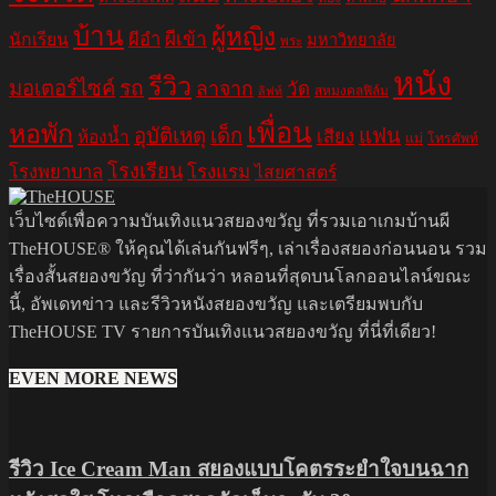
บ้าน
ผู้หญิง
ผีอำ
ผีเข้า
นักเรียน
มหาวิทยาลัย
พระ
หนัง
รีวิว
มอเตอร์ไซค์
รถ
ลาจาก
วัด
สหมงคลฟิล์ม
ลิฟท์
เพื่อน
หอพัก
อุบัติเหตุ
เด็ก
แฟน
เสียง
ห้องน้ำ
แม่
โทรศัพท์
โรงเรียน
โรงพยาบาล
โรงแรม
ไสยศาสตร์
เว็บไซต์เพื่อความบันเทิงแนวสยองขวัญ ที่รวมเอาเกมบ้านผี
TheHOUSE® ให้คุณได้เล่นกันฟรีๆ, เล่าเรื่องสยองก่อนนอน รวม
เรื่องสั้นสยองขวัญ ที่ว่ากันว่า หลอนที่สุดบนโลกออนไลน์ขณะ
นี้, อัพเดทข่าว และรีวิวหนังสยองขวัญ และเตรียมพบกับ
TheHOUSE TV รายการบันเทิงแนวสยองขวัญ ที่นี่ที่เดียว!
EVEN MORE NEWS
รีวิว Ice Cream Man สยองแบบโคตรระยำใจบนฉาก