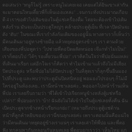
ตอเล่นว่า ‘หนูก็ไม่รู้ เพราะหนูไม่เคยเจอ เคยแต่ได้ยินเขาเล่ากัน
จะมาตอนไหนเดี๋ยวพี่ก็เห็นเองแหละ’ ..จนกระทั่งประมาณเกือบ
ตี 4 เราขอตัวไปเติมของในตู้แช่เครื่องดื่ม โดยจะต้องเข้าไปเติม
หลังร้าน มันจะเป็นประตูใหญ่ๆ คล้ายประตูตู้เย็น ที่เวลาปิดมันจะ
ดัง ‘ตับ!’ ในขณะที่เรากำลังก้มเติมของอยู่นั้น หางตาเราก็เห็นว่า
มีคนเดินมาอยู่ทางซ้ายมือ แล้วหยุดอยู่ตรงข้างๆ เรา ตามด้วย
เสียงของพี่ปอพูดว่า ‘ไปช่วยพี่ตอปิดผลัดหน่อย เจ๊แกทำไม่เป็น!’
เราก็ตอบไป ‘ได้ๆ รอเดี๋ยวนะพี่ปอ!’ เราคิดในใจว่าพี่ปอนั่นแหละ
ที่เดินมาเรียก แต่อีกใจเราก็คิดว่า ทำไมเข้ามาแล้วถึงไม่มีเสียง
ปิดประตูล่ะ หรือพี่ปอไม่ได้ปิดประตู? ในที่สุดเราก็ลุกขึ้นยืนมอง
ไปที่ประตู และพบว่าประตูมันปิดสนิทอยู่ พอมองไปรอบๆ ก็ไม่มี
ใครอยู่ในห้องเลย.. เรานี่หน้าชาเลยค่ะ.. พอออกไปหน้าร้านเห็น
พี่ปอ เราเลยรีบถามว่า ‘พี่ได้เข้าไปเรียกหนูข้างหลังตู้แช่หรือ
เปล่า?’ พี่ปอบอกว่า ‘บ้า! ฉันยังไม่ได้เข้าไปในตู้แช่เลยทั้งคืน ฉัน
เปิดประตูจากข้างหน้าเรียกแกย่ะ!’ (หมายถึงประตูตู้แช่ด้าน
หน้าที่ลูกค้าหยิบของ) เรานี่ขนลุกเลยค่ะ เพราะตอนนั้นคือแน่ใจ
ว่ามีคนเดินมาหยุดอยู่ข้างเราแน่ๆ เราเลยเล่าให้พี่ปอ และพี่ตอ
ฟัง ทุกคนพากันหลอนกันหมดเลย พี่ตอบอกเราว่า ‘เห็นไหม แก