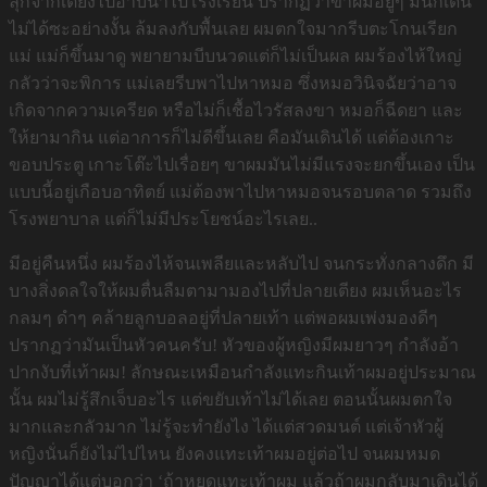
ลุกจากเตียงไปอาบน้ำไปโรงเรียน ปรากฏว่าขาผมอยู่ๆ มันก็เดิน
ไม่ได้ซะอย่างงั้น ล้มลงกับพื้นเลย ผมตกใจมากรีบตะโกนเรียก
แม่ แม่ก็ขึ้นมาดู พยายามบีบนวดแต่ก็ไม่เป็นผล ผมร้องไห้ใหญ่
กลัวว่าจะพิการ แม่เลยรีบพาไปหาหมอ ซึ่งหมอวินิจฉัยว่าอาจ
เกิดจากความเครียด หรือไม่ก็เชื้อไวรัสลงขา หมอก็ฉีดยา และ
ให้ยามากิน แต่อาการก็ไม่ดีขึ้นเลย คือมันเดินได้ แต่ต้องเกาะ
ขอบประตู เกาะโต๊ะไปเรื่อยๆ ขาผมมันไม่มีแรงจะยกขึ้นเอง เป็น
แบบนี้อยู่เกือบอาทิตย์ แม่ต้องพาไปหาหมอจนรอบตลาด รวมถึง
โรงพยาบาล แต่ก็ไม่มีประโยชน์อะไรเลย..
มีอยู่คืนหนึ่ง ผมร้องไห้จนเพลียและหลับไป จนกระทั่งกลางดึก มี
บางสิ่งดลใจให้ผมตื่นลืมตามามองไปที่ปลายเตียง ผมเห็นอะไร
กลมๆ ดำๆ คล้ายลูกบอลอยู่ที่ปลายเท้า แต่พอผมเพ่งมองดีๆ
ปรากฏว่ามันเป็นหัวคนครับ! หัวของผู้หญิงมีผมยาวๆ กำลังอ้า
ปากงับที่เท้าผม! ลักษณะเหมือนกำลังแทะกินเท้าผมอยู่ประมาณ
นั้น ผมไม่รู้สึกเจ็บอะไร แต่ขยับเท้าไม่ได้เลย ตอนนั้นผมตกใจ
มากและกลัวมาก ไม่รู้จะทำยังไง ได้แต่สวดมนต์ แต่เจ้าหัวผู้
หญิงนั่นก็ยังไม่ไปไหน ยังคงแทะเท้าผมอยู่ต่อไป จนผมหมด
ปัญญาได้แต่บอกว่า ‘ถ้าหยุดแทะเท้าผม แล้วถ้าผมกลับมาเดินได้