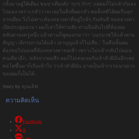
กลิ้งมาอยู่ใต้เตียง ชนขาเตียงดัง ‘กุกๆ กักๆ’ แต่ผมก็ไม่กล้าก้มลง
ไปมอง เพราะกลัวว่าจะเจอในสิ่งที่ผมกลัว พอตั้งสติได้ผมรีบลุก
จากเตียง วิ่งไปเคาะห้องหลวงตาที่อยู่ใกล้ๆ กันทันที จนหลวงตา
เปิดประตูออกมา ผมก็เล่าให้ท่านฟัง ท่านจึงเดินไปที่ห้องผม
หลับตาลงครู่หนึ่ง แล้วท่านก็พูดออกมาว่า ‘เณรบวชให้แล้วตาม
สัญญา เลิกรบกวนได้แล้ว เอาบุญแล้วก็ไปเสีย..’ ในคืนนั้นผม
ต้องขอไปนอนที่ห้องหลวงตาจนเช้า เพราะไม่กล้ากลับไปนอน
คนเดียวอีก.. หลังจากผมสึก ผมก็ไม่เคยเจอกับเจ้าหัวผีนั่นอีกเลย
พอโตขึ้นมาก็เริ่มเข้าใจ ว่าเจ้าหัวผีนั่น อาจเป็นเจ้ากรรมนายเวร
ของผมก็เป็นได้..
Story by
คุณเลิฟ
ความคิดเห็น
Facebook
X
Line