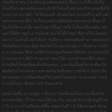
เห็นเป็นขาคน 2 คนนั่งอยู่ แต่พอเงยหน้าขึ้นมาบนโต๊ะกลับไม่
เห็นมีใคร ผมเลยก้มลงมองอีกที ก็เห็นเป็นขาคนจริงๆ คนหนึ่งใส่
กางเกงขายาวสีดำ ไม่ใส่รองเท้า อีกคนใส่กางเกงพริ้วๆ คล้ายผ้า
แพรขาบานๆ สีดำ ไม่ใส่รองเท้าเหมือนกัน พอเงยหน้าขึ้นมาก็
ไม่เห็นใครบนโต๊ะ ผมทำอย่างนี้อยู่ 3 ครั้ง ก็เห็นเหมือนเดิม เลย
บอกให้พี่สาวดูบ้าง ว่าเห็นขาคนใต้โต๊ะไหม? พี่สาวก็ก้มไปมอง
บอกว่าไม่เห็นมี ผมก็เถียงๆ กับพี่สาว จนพ่อเดินเข้ามา ผมเลยเล่า
ให้พ่อฟังอย่างละเอียด พ่อก็ตกใจ และบอกผมว่า นั่นล่ะอากงกับ
อาม่าของผม ซึ่งท่านเสียไปก่อนผมเกิดหลายปีแล้ว อากงชอบใส่
กางเกงขายาวสีดำ ส่วนอาม่าชอบใส่กางเกงผ้าแพรสีดำ ตอน
ท่านเสียก็ใส่ชุดที่ผมเห็นนั่นแหละ.. และนั่นเป็นครั้งแรกที่ผมได้
สัมผัสกับโลกหลังความตายครับ ยังมีเหตุการณ์เล็กๆ น้อยๆ อีก
หลายเหตุการณ์ที่ผมสัมผัสได้ แต่จะไม่ขอเล่า จะเล่าเฉพาะเหตุ
การณ์ใหญ่ๆ ที่เจอมาแล้วกันนะครับ
พอผมโตขึ้น น่าจะอยู่ราวชั้น ป.5 วันหนึ่งผมไม่สบาย เป็นหวัด
ธรรมดานี่ล่ะ ก็ไปหาหมอได้ยามากิน นอนพักรักษาตัวอยู่ที่บ้าน
2 วัน อาการก็เหมือนจะดีขึ้น แต่พอวันที่ 3 จำได้เลย ผมกำลังจะ