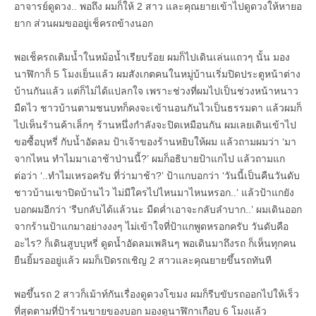
อาจารย์ดูดวง.. พอถึง ผมก็ให้ 2 สาว และคุณยายเข้าไปดูดวงให้หายอ
ยาก ส่วนผมขออยู่เช็ครถข้างนอก
พอเช็ครถเติมน้ำในหม้อน้ำเรียบร้อย ผมก็ไปเดินเล่นแถวๆ นั้น มอง
นาฬิกาก็ 5 โมงเย็นแล้ว ผมสังเกตคนในหมู่บ้านเริ่มปิดประตูหน้าต่าง
บ้านกันแล้ว แต่ก็ไม่ได้แปลกใจ เพราะช่วงที่ผมไปเป็นช่วงหน้าหนาว
มืดไว ชาวบ้านตามชนบทก็คงจะเข้านอนกันไวเป็นธรรมดา แล้วผมก็
ไปเห็นร้านค้าเล็กๆ ร้านหนึ่งกำลังจะปิดเหมือนกัน ผมเลยเดินเข้าไป
ขอซื้อบุหรี่ กับน้ำอัดลม ป้าเจ้าของร้านหยิบให้ผม แล้วถามผมว่า ‘มา
จากไหน ทำไมมาเอาช้าป่านนี้?’ ผมก็อธิบายป้าแกไป แล้วถามแก
ต่อว่า ‘..ทำไมเหรอครับ ที่ว่ามาช้า?’ ป้าแกบอกว่า ‘วันนี้เป็นคืนวันดับ
ชาวบ้านเขาปิดบ้านไว ไม่มีใครไปไหนมาไหนหรอก..’ แล้วป้าแกยัง
บอกผมอีกว่า ‘รีบกลับได้แล้วนะ มืดค่ำเอาจะกลับลำบาก..’ ผมเดินออก
จากร้านป้าแกมาอย่างงงๆ ไม่เข้าใจที่ป้าแกพูดหรอกครับ วันดับคือ
อะไร? ก็เดินสูบบุหรี่ ดูดน้ำอัดลมเพลินๆ พอเดินมาถึงรถ ก็เห็นทุกคน
ยืนยิ้มรออยู่แล้ว ผมก็เปิดรถเชิญ 2 สาวและคุณยายขึ้นรถทันที
พอขึ้นรถ 2 สาวก็เม้าท์กันเรื่องดูดวงโขมง ผมก็รีบขับรถออกไปให้เร็ว
ที่สุดตามที่ป้าร้านขายของบอก มองดูนาฬิกาเกือบ 6 โมงแล้ว