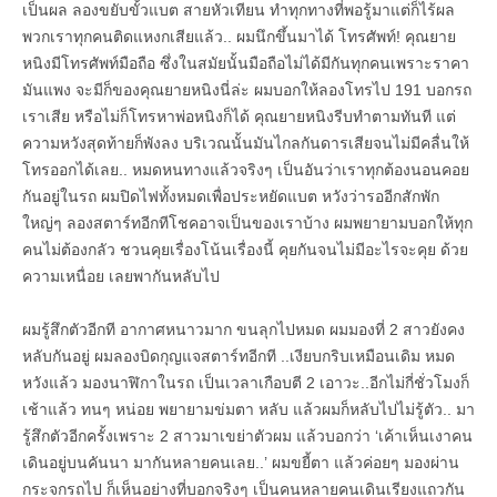
เป็นผล ลองขยับขั้วแบต สายหัวเทียน ทำทุกทางที่พอรู้มาแต่ก็ไร้ผล
พวกเราทุกคนติดแหงกเสียแล้ว.. ผมนึกขึ้นมาได้ โทรศัพท์! คุณยาย
หนิงมีโทรศัพท์มือถือ ซึ่งในสมัยนั้นมือถือไม่ได้มีกันทุกคนเพราะราคา
มันแพง จะมีก็ของคุณยายหนิงนี่ล่ะ ผมบอกให้ลองโทรไป 191 บอกรถ
เราเสีย หรือไม่ก็โทรหาพ่อหนิงก็ได้ คุณยายหนิงรีบทำตามทันที แต่
ความหวังสุดท้ายก็พังลง บริเวณนั้นมันไกลกันดารเสียจนไม่มีคลื่นให้
โทรออกได้เลย.. หมดหนทางแล้วจริงๆ เป็นอันว่าเราทุกต้องนอนคอย
กันอยู่ในรถ ผมปิดไฟทั้งหมดเพื่อประหยัดแบต หวังว่ารออีกสักพัก
ใหญ่ๆ ลองสตาร์ทอีกทีโชคอาจเป็นของเราบ้าง ผมพยายามบอกให้ทุก
คนไม่ต้องกลัว ชวนคุยเรื่องโน้นเรื่องนี้ คุยกันจนไม่มีอะไรจะคุย ด้วย
ความเหนื่อย เลยพากันหลับไป
ผมรู้สึกตัวอีกที อากาศหนาวมาก ขนลุกไปหมด ผมมองที่ 2 สาวยังคง
หลับกันอยู่ ผมลองบิดกุญแจสตาร์ทอีกที ..เงียบกริบเหมือนเดิม หมด
หวังแล้ว มองนาฬิกาในรถ เป็นเวลาเกือบตี 2 เอาวะ..อีกไม่กี่ชั่วโมงก็
เช้าแล้ว ทนๆ หน่อย พยายามข่มตา หลับ แล้วผมก็หลับไปไม่รู้ตัว.. มา
รู้สึกตัวอีกครั้งเพราะ 2 สาวมาเขย่าตัวผม แล้วบอกว่า ‘เค้าเห็นเงาคน
เดินอยู่บนคันนา มากันหลายคนเลย..’ ผมขยี้ตา แล้วค่อยๆ มองผ่าน
กระจกรถไป ก็เห็นอย่างที่บอกจริงๆ เป็นคนหลายคนเดินเรียงแถวกัน