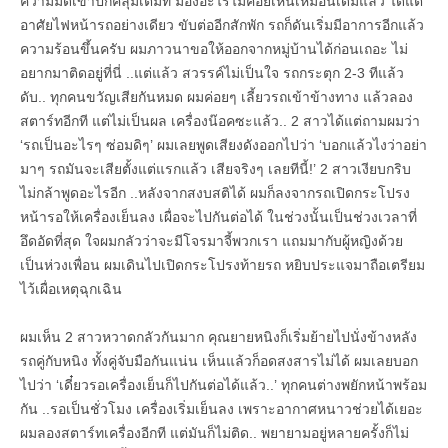
ความมืดเข้าปกคลุมเต็มที่ มองอะไรไม่ค่อยเห็นเหมือนเดิมแล้ว ได้แต่
อาศัยไฟหน้ารถอย่างเดียว ขับต่ออีกสักพัก รถก็ดันเริ่มมีอาการอีกแล้ว
ความร้อนขึ้นครับ ผมภาวนาขอให้ออกจากหมู่บ้านได้ก่อนเถอะ ไม่
อยากมาติดอยู่ที่นี่ ..แต่แล้ว สวรรค์ไม่เป็นใจ รถกระตุก 2-3 ทีแล้ว
ดับ.. ทุกคนขวัญเสียกันหมด ผมค่อยๆ เลี้ยวรถเข้าข้างทาง แล้วลอง
สตาร์ทอีกที แต่ไม่เป็นผล เครื่องน๊อคซะแล้ว.. 2 สาวได้แต่ถามผมว่า
‘รถเป็นอะไรๆ ซ่อมดิๆ’ ผมเลยพูดเสียงดังออกไปว่า ‘บอกแล้วไงว่าอย่า
มาๆ รถมันจะเสียตั้งแต่แรกแล้ว เสียจริงๆ เลยทีนี้!’ 2 สาวเงียบกริบ
ไม่กล้าพูดอะไรอีก ..หลังจากสงบสติได้ ผมก็ลงจากรถเปิดกระโปรง
หน้ารอให้เครื่องเย็นลง เผื่อจะไปกันต่อได้ ในช่วงนั้นเป็นช่วงเวลาที่
อึดอัดที่สุด ใจผมกลัวว่าจะมีโจรมาจี้พวกเรา แถมมากับผู้หญิงด้วย
เป็นห่วงเพื่อน ผมเดินไปเปิดกระโปรงท้ายรถ หยิบประแจมาถือเตรียม
ไว้เผื่อเหตุฉุกเฉิน
ผมเห็น 2 สาวหวาดกลัวกันมาก คุณยายหนิงก็เริ่มย้ายไปนั่งข้างหลัง
รถคู่กับหนิง ทั้งคู่จับมือกันแน่น เห็นแล้วก็อดสงสารไม่ได้ ผมเลยบอก
ไปว่า ‘เดี๋ยวรอเครื่องเย็นก็ไปกันต่อได้แล้ว..’ ทุกคนต่างพยักหน้าพร้อม
กัน ..รอเป็นชั่วโมง เครื่องเริ่มเย็นลง เพราะอากาศหนาวช่วยได้เยอะ
ผมลองสตาร์ทเครื่องอีกที แต่มันก็ไม่ติด.. พยายามอยู่หลายครั้งก็ไม่