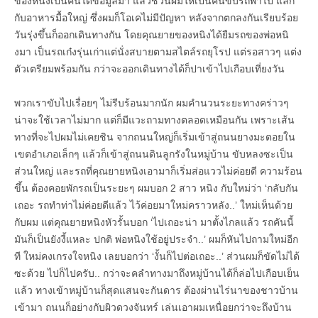
ของหนิงเป็นคนได้ข้อมูลมา แล้วชวนผมให้เป็นคนขับรถพาไป แลก
กับอาหารมื้อใหญ่ ซึ่งผมก็โอเคไม่มีปัญหา หลังจากตกลงกันเรียบร้อย
วันรุ่งขึ้นก็ออกเดินทางกัน โดยคุณยายของหนิงได้ยืมรถของพ่อหนิ
งมา เป็นรถเก๋งรุ่นเก่าแต่นั่งสบายตามสไตล์รถยุโรป แต่รอสาวๆ แต่ง
ตัวเตรียมพร้อมกัน กว่าจะออกเดินทางได้ก็ปาเข้าไปเกือบเที่ยงวัน
พวกเราขับไปเรื่อยๆ ไม่รีบร้อนมากนัก ผมคำนวนระยะทางคร่าวๆ
น่าจะใช้เวลาไม่มาก แต่ก็มีแวะถามทางตลอดเหมือนกัน เพราะเส้น
ทางที่จะไปผมไม่เคยชิน จากถนนใหญ่ก็เริ่มเข้าสู่ถนนยางมะตอยใน
เขตอำเภอเล็กๆ แล้วก็เข้าสู่ถนนดินลูกรังในหมู่บ้าน ขับหลงซะเป็น
ส่วนใหญ่ และรถที่คุณยายหนิงเอามาก็เริ่มส่อแววไม่ค่อยดี ความร้อน
ขึ้น ต้องคอยพักรถเป็นระยะๆ ผมบอก 2 สาว หนิง กับใหม่ว่า ‘กลับกัน
เถอะ รถทำท่าไม่ค่อยดีแล้ว ไว้ค่อยมาใหม่คราวหลัง..’ ใหม่เห็นด้วย
กับผม แต่คุณยายหนิงหัวรั้นบอก ‘ไปเถอะน่า มาตั้งไกลแล้ว รถคันนี้
มันก็เป็นยังงี้แหละ ปกติ พ่อหนิงใช้อยู่ประจำ..’ ผมก็หันไปถามใหม่อีก
ที ใหม่คงเกรงใจหนิง เลยบอกว่า ‘งั้นก็ไปต่อเถอะ..’ ส่วนผมก็ขัดไม่ได้
ซะด้วย ไปก็ไปครับ.. กว่าจะคลำทางมาถึงหมู่บ้านได้ก็ล่อไปเกือบเย็น
แล้ว ทางเข้าหมู่บ้านก็สุดแสนจะกันดาร ต้องผ่านไร่นาของชาวบ้าน
เข้ามา ถนนก็อย่างกับผิวดวงจันทร์ เล่นเอาผมเหนื่อยกว่าจะถึงบ้าน