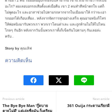
ผ่านมา 2 คน ในมือถืออุปกรณ์จับปลามากัน เขาแวะมาถามว่ารถเป็น
อะไร? ผมเลยบอกรถเสียตั้งแต่เมื่อคืน เขา 2 คนทำสีหน้าตกใจ แต่ก็
ไม่พูดอะไร และอาสาช่วยไปตามรถลากจากในเมืองมาให้ กว่าจะเอา
รถออกได้เกือบเที่ยง.. หลังจากจัดการทุกอย่างเสร็จ คุณยายหนิงก็โทร
ให้พ่อหนิงมารับพวกเรา พวกเราโดนด่าเละ และถูกห้ามไม่ให้ไปไหน
ไกลๆ กันอีก หลังจากวันนั้นพวกเราทั้งก็เข็ดกันไปตามๆ กันเลยล่ะ
ครับ..
Story by
คุณเลิฟ
ความคิดเห็น
Previous article
Next article
The Bye Bye Man ‘กู๊ดบาย
361 Ouija กระดานเรียกผี
ตายไม่ดี’ แค่เอ่ยชื่อมัน ก็เตรียม