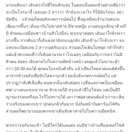
มาบนคันนา เดินตรงไปที่ไหนสักแห่ง ในตอนนั้นผมกลัวอย่างเดียวว่า
จะเป็นโจรมาจี้ เลยบอก 2 สาวว่า ‘ถ้ามันจะเอาไร ก็ให้มันไปนะ อย่า
ขัดขืน..’ แล้วผมก็คอยสังเกตการณ์ต่อไป ซึ่งดูเหมือนจำนวนคนจะ
เพิ่มมากขึ้นๆ เดินมากันไม่ขาดสาย มีชายหญิง บางคนจูงเด็กมาด้วยก็
มี ลักษณะเหมือนชาวบ้านทั่วไปนี่ล่ะ พวกเขาค่อยๆ เดินมาใกล้รถเรา
มากขึ้น จากคันนาก็เดินลงมายังถนนลูกลัง เดินเข้ามาใกล้รถเรา จน
แทบจะเบียดเลย 2 สาวกอดกันแน่น ส่วนผมใจเต้นไม่หยุด กลัวก็กลัว
แต่แล้วพวกคนที่ว่าก็เดินผ่านรถเราไปเฉยๆ เหมือนกับว่ารถเราไม่มี
ตัวตน ค่อยๆ เดินหายไปในความมืดข้างหน้า ผมดูแล้วไม่น่าจะต่ำ
กว่า 20-30 คนได้ ทุกคนในรถนั่งตัวสั่น แล้วเสียงใหม่สวดมนต์ดังขึ้น
มาจากข้างหลังเพื่อขับไล่ความกลัว ผมนั่งสังเกตการณ์ต่อไป แต่
ปรากฏว่าสิ่งที่เห็นคือ คนพวกนั้นกลับค่อยๆ เปลี่ยนสภาพเป็นเหมือน
ศพ! บางคนแขนขาขาด หัวขาดก็มี สรุปแล้วนี่ไม่ใช่คน แต่เป็นผีวิ
ญาณเร่ร่อนหรืออะไรก็ไม่ทราบได้ เดาว่าพอสวดมนต์แล้วเราจะเห็น
ร่างจริงของพวกเขา! ทุกคนกลัวกันมาก นั่งก้มหน้าก้มตาร้องไห้กัน
ส่วนผมก็พยายามมองพวกเขาเดินลับตาหายไปในความมืดสนิท..
พวกเรารอกันจนเช้า ไม่มีใครได้นอนต่อ จนมีชาวบ้านขี่มอเตอร์ไซค์