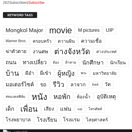
262
Subscribers
Subscribe
KEYWORD TAGS
movie
Mongkol Major
M pictures
UIP
ความเชื่อ
ครอบครัว
ความฝัน
Warner Bros.
ต่างจังหวัด
งานศพ
ฆ่าตัวตาย
ต่างประเทศ
ถนน
ทางเปลี่ยว
นักศึกษา
นักเรียน
ท้อง
ท้าทาย
บ้าน
ผู้หญิง
ผีเข้า
ผีอำ
มหาวิทยาลัย
พระ
รีวิว
มอเตอร์ไซค์
รถ
ลาจาก
วัด
ลิฟท์
หนัง
หอพัก
อุบัติเหตุ
ห้องน้ำ
สหมงคลฟิล์ม
เพื่อน
เด็ก
แฟน
เสียง
แม่
โทรศัพท์
โรงพยาบาล
โรงเรียน
โรงแรม
ไสยศาสตร์