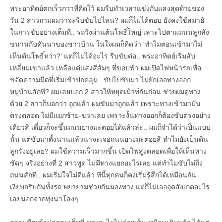
พระอาทิตย์ตกเร็วกว่าที่คิดไว้ ผมรีบทำเวลาแข่งกับแสงสุดท้ายของ
วัน 2 สาวถามผมว่าจะรีบขับไปไหน? ผมก็ไม่ได้ตอบ ยังคงใช้สมาธิ
ในการขับอย่างเต็มที่.. รถวิ่งผ่านต้นโพธิ์ใหญ่ เลาะไปตามถนนลูกลัง
ขนานกับคันนาของชาวบ้าน ในใจผมก็คิดว่า ‘ทำไมตอนเข้ามาไม่
เห็นต้นโพธิ์หว่า?’ แต่ก็ไม่ได้อะไร รีบขับต่อ.. พระอาทิตย์เริ่มลับ
เหลี่ยมเขาแล้ว เหลือแต่แสงสีส้มๆ ที่ขอบฟ้า ผมเปิดไฟหน้ารถเพื่อ
ขจัดความมืดที่เริ่มเข้าปกคลุม.. ขับไปขับมา ไม่ยักเจอทางออก
หมู่บ้านสักที? ผมเลยบอก 2 สาวให้หยุดเม้าท์กันก่อน ช่วยผมดูทาง
ด้วย 2 สาวก็บอกว่า ถูกแล้ว ผมขับมาถูกแล้ว เพราะทางเข้ามามัน
ตรงตลอด ไม่มีแยกซ้าย-ขวาเลย เพราะงั้นทางออกก็ต้องขับตรงอย่าง
เดียวสิ เดี๋ยวก็จะขึ้นถนนยางมะตอยได้แล้วล่ะ.. ผมก็จำได้ว่าเป็นแบบ
นั้น แต่ขับมาตั้งนานแล้วน่าจะเจอถนนยางมะตอยสิ ทำไมยังเป็นดิน
ลูกรังอยู่เลย? ผมใช้ความเร็วมากขึ้น เปิดไฟสูงตลอดเพื่อให้เห็นทาง
ชัดๆ จริงอย่างที่ 2 สาวพูด ไม่มีทางแยกอะไรเลย แต่ทำไมขับไม่ถึง
ถนนสักที.. ผมเริ่มใจไม่ดีแล้ว ทีนี้ทุกคนก็คงเริ่มรู้สึกได้เหมือนกัน
เงียบกริบกันทั้งรถ พยายามช่วยกันมองทาง แต่ก็ไม่เจอจุดสังเกตอะไร
เลยนอกจากทุ่งนาโล่งๆ