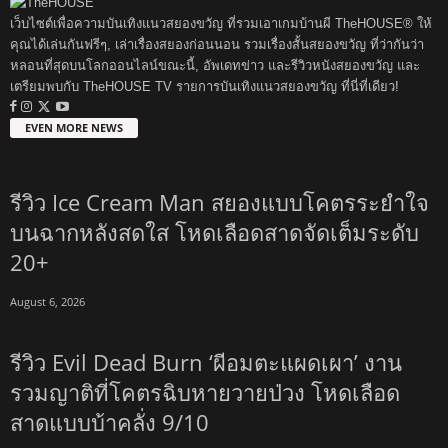
เว็บไซต์เพื่อความบันเทิงแนวสยองขวัญ ที่รวมเอาเกมบ้านผี TheHOUSE® ให้
คุณได้เล่นกันฟรีๆ, เล่าเรื่องสยองก่อนนอน รวมเรื่องสั้นสยองขวัญ ที่ว่ากันว่า
หลอนที่สุดบนโลกออนไลน์ขณะนี้, อัพเดทข่าว และรีวิวหนังสยองขวัญ และ
เตรียมพบกับ TheHOUSE TV รายการบันเทิงแนวสยองขวัญ ที่นี่ที่เดียว!
EVEN MORE NEWS
รีวิว Ice Cream Man สยองแบบโคตรระยำใจ
บนฉากหลังสดใส โหดเลือดสาดจัดเต็มระดับ
20+
August 6, 2026
รีวิว Evil Dead Burn ‘ผีอมตะแผดเผา’ งาน
รวมญาติที่โคตรฉิบหายวายป่วง โหดเลือด
สาดแบบบ้าคลั่ง 9/10