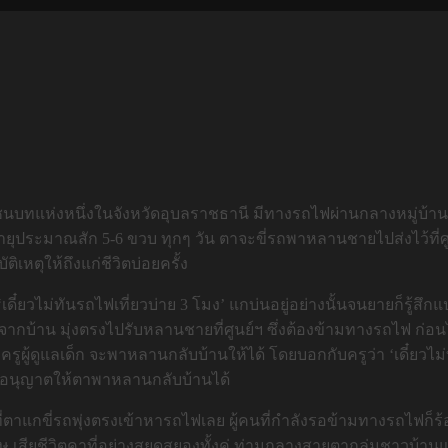
านชนบทแห่งหนึ่งในจังหวัดอุบลราชธานี มีทางรถไฟผ่านกลางหมู่บ้านเลย ห
อายุประมาณสัก 5-6 ขวบ ทุกๆ วัน ตาจะขี่รถพาหลานชายไปส่งไว้ที่ศ
เหตุให้ถึงแก่ชีวิตบ่อยครั้ง
‘เดี๋ยวไม่ทันรถไฟเที่ยวบ่าย 3 โมง’ แกบ่นอยู่อย่างนั้นจนยายก็รู้ส
กบ้าน มุ่งตรงไปรับหลานชายที่ศูนย์ฯ ซึ่งต้องข้ามทางรถไฟ ก่อนไ
ร้าครูผู้ดูแลเด็ก จะพาหลานกลับบ้านให้ได้ โดยบอกกับครูว่า ‘เดี๋ยวไ
ลยอนุญาตให้ตาพาหลานกลับบ้านได้
ที่ตาแกขี่รถพุ่งตรงเข้าหารถไฟเลย ผู้คนที่กำลังรอข้ามทางรถไฟ
ษ เสียชีวิตคาที่อย่างสยดสยองทั้งคู่ ท่ามกลางสายตากลุ่มชาวบ้านแ