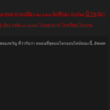
บ้าน
ถนน
ทางเปลี่ยว
นักศึกษา
ผีอำ
นักเรียน
เทศ
ท้อง
ท้าทาย
น
แฟน
โรงเรียน
เสียง
โรงพยาบาล
โรงแรม
แม่
โทรศัพท์
นสยองขวัญ ที่ว่ากันว่า หลอนที่สุดบนโลกออนไลน์ขณะนี้, อัพเดท