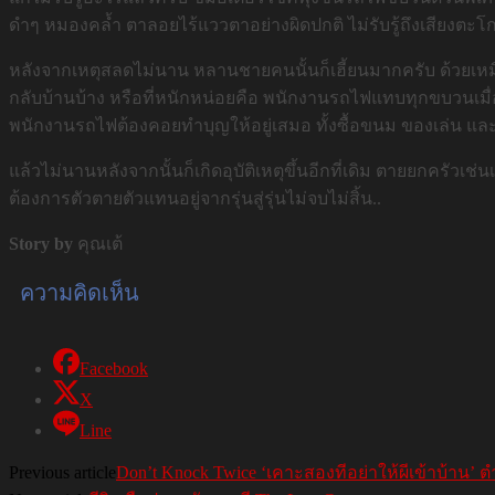
ดำๆ หมองคล้ำ ตาลอยไร้แววตาอย่างผิดปกติ ไม่รับรู้ถึงเสียงตะโ
หลังจากเหตุสลดไม่นาน หลานชายคนนั้นก็เฮี้ยนมากครับ ด้วยเห
กลับบ้านบ้าง หรือที่หนักหน่อยคือ พนักงานรถไฟแทบทุกขบวนเมื่อ
พนักงานรถไฟต้องคอยทำบุญให้อยู่เสมอ ทั้งซื้อขนม ของเล่น แ
แล้วไม่นานหลังจากนั้นก็เกิดอุบัติเหตุขึ้นอีกที่เดิม ตายยกครัว
ต้องการตัวตายตัวแทนอยู่จากรุ่นสู่รุ่นไม่จบไม่สิ้น..
Story by
คุณเต้
ความคิดเห็น
Facebook
X
Line
Previous article
Don’t Knock Twice ‘เคาะสองทีอย่าให้ผีเข้าบ้าน’ ตำน