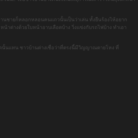
นชายก็หลอกหลอนคนแถวนั้นเป็นว่าเล่น ทั้งยืนร้องไห้อยาก
ะหน้าต่างด้วยใบหน้าอาบเลือดบ้าง วิ่งแข่งกับรถไฟบ้าง ทำเอา
นั้นแทน ชาวบ้านต่างเชื่อว่าที่ตรงนี้มีวิญญาณตายโหง ที่