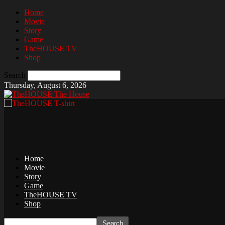
Home
Movie
Story
Game
TheHOUSE TV
Shop
Search
Thursday, August 6, 2026
The House
Home
Movie
Story
Game
TheHOUSE TV
Shop