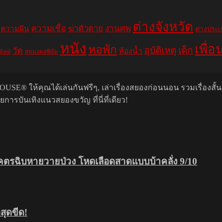
ต่างจังหวัด
ความเชื่อ
ฆ่าตัวตาย
งานศพ
ความฝัน
ต่างประ
หนัง
เพื่อ
หอพัก
อุบัติเหตุ
เด็ก
วัด
ห้องน้ำ
สหมงคลฟิล์ม
ลิฟท์
USE® ให้คุณได้เล่นกันฟรีๆ, เล่าเรื่องสยองก่อนนอน รวมเรื่องสั้
รบันเทิงแนวสยองขวัญ ที่นี่ที่เดียว!
โคตรฉิบหายวายป่วง โหดเลือดสาดแบบบ้าคลั่ง 9/10
ุดขีด!