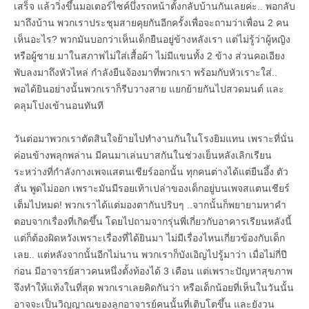
เสร็จ แล้ววิ่งขึ้นมอเตอร์ไซค์บึ่งรถหน้าตั้งกลับบ้านกันเลยค่ะ.. พอกลับ
มาถึงบ้าน พวกเราประชุมสายคุยกันอีกครั้งเพื่อจะถามว่าเพื่อน 2 คน
เห็นอะไร? พวกมันบอกว่าเห็นเด็กยืนอยู่ข้างหลังเรา แต่ไม่รู้ว่าผู้หญิง
หรือผู้ชาย มาในสภาพไม่ใส่เสื้อผ้า ไม่มีแขนทั้ง 2 ข้าง ส่วนคอเอียง
พับลงมาถึงหัวไหล่ กำลังยืนจ้องมาที่พวกเรา พร้อมกับหัวเราะใส่..
พอได้ยินอย่างนั้นพวกเราก็รีบวางสาย แยกย้ายกันไปสวดมนต์ และ
คลุมโปงเข้านอนทันที
วันต่อมาพวกเราตัดสินใจย้ายไปทำงานกันในโรงยิมแทน เพราะที่นั่น
ค่อนข้างพลุกพล่าน มีคนมาเล่นบาสกันในช่วงเย็นหลังเลิกเรียน
ระหว่างที่กำลังกางเพจแสตนเชียร์ออกนั้น ทุกคนต่างได้แต่ยืนอึ้ง ตัว
สั่น พูดไม่ออก เพราะมันมีรอยเท้าเปล่าของเด็กอยู่บนเพจสแตนเชียร์
เต็มไปหมด! พวกเราได้แต่มองตากันปริบๆ ..จากนั้นก็พยายามหาคำ
ตอบจากเรื่องที่เกิดขึ้น โดยไปถามจากรุ่นพี่เกี่ยวกับอาคารเรียนหลังนี้
แต่ก็ต้องผิดหวังเพราะเรื่องที่ได้ยินมา ไม่มีเรื่องไหนเกี่ยวข้องกับเด็ก
เลย.. แต่หลังจากนั้นอีกไม่นาน พวกเราก็บังเอิญไปรู้มาว่า เมื่อไม่กี่ปี
ก่อน มีอาจารย์สาวคนหนึ่งตั้งท้องได้ 3 เดือน แต่เพราะปัญหาสุขภาพ
จึงทำให้แท้งในที่สุด พวกเราเลยคิดกันว่า หรือเด็กน้อยที่เห็นในวันนั้น
อาจจะเป็นวิญญาณของลูกอาจารย์คนนั้นที่เติบโตขึ้น และยังวน