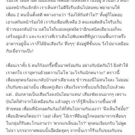
ร้องไห้ โดยสายตามองเลยมาที่พื้นด้านหลังที่เรานั่งอยู่ ส่วนอีก 3 คนก็
มองหน้ากันเลิกลั่ก เราเห็นท่าไม่ดีจึงรีบเดินไปสมทบ พยายามให้
เพื่อน 2 คนนั้นตั้งสติ พลางถามว่า ‘ร้องไห้กันทำไม?’ ทั้งคู่ก็ไม่ตอบ
เอาแต่ก้มหน้าร้องไห้ เรากับเพื่อนที่เหลือ 3 คนเลยตัดสินใจรีบเก็บ
ข้าวของกลับบ้าน แต่ในใจก็แอบหงุดหงิดว่าอีกแค่นิดเดียวเองก็จะ
เสร็จอยู่แล้ว และระหว่างที่เราเดินไปพับเพจสีที่ปูยาวบนพื้นกว่าครึ่ง
อาคารอยู่นั้น เราก็ได้ยินเสียงวิ่ง ‘ตึงๆๆ’ ดังอยู่ที่ชั้นบน วิ่งไปมาเหมือน
กับเมื่อวานเป๊ะ!
เพื่อนเราทั้ง 5 คนก็ร้องกรี๊ดขึ้นมาพร้อมกัน อย่างกับนัดกันไว้ ยิ่งทำให้
เราตกใจ เราอุทานด้วยความโมโห ‘อะไรกันนักหนาวะ!’ คราวนี้
เพื่อนทุกคนร้องจะกลับบ้านท่าเดียวเลย ข้าวของนี่ไม่สนใจละ ไม่ยอม
เก็บกันซะอย่างนั้น เพียงครู่เดียว เสียงวิ่งจากชั้นบนก็เงียบไปแล้วค่ะ
แต่.. มันกลายเป็นเสียงวิ่งลงบันไดมาแทน! เสียงชัดเจนมากๆ เพราะ
บันไดก็ทำจากไม้เหมือนกัน แล้วอยู่ๆ เราก็รู้สึกเย็นวาบขึ้นมาที่
ท้ายทอย เพื่อนที่นั่งกอดกันร้องไห้ก็หันไปถามกันเองว่า ‘มึงเห็นใช่มั้ย?’
เพื่อนอีกคนก็ตอบว่า ‘เออ! เต็มๆ’ ไอ้เราที่ยืนอยู่ไกลออกมาจากเพื่อนๆ
ในกลุ่มก็รีบตะโกนถามว่า ‘พวกแกเห็นอะไร​?’ ทุกคนเงียบกริบ ไม่พูด
ไม่จา บรรยากาศตอนนั้นอึดอัดสุดๆ จากนั้นเราก็รีบเก็บของกันจน