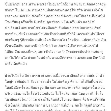
ขึ้นมาก่อน อาจเพราะพวกเราไม่อยากนึกถึงมัน พยายามคิดแค่ว่าคงหู
ฝาดกันไปเอง และด้วยความที่อยากทำงานต่อให้เสร็จ พวกเราจึงใช้
เวลาหลังเลิกเรียนของเย็นวันต่อมาลงสีเพจอันเเรกให้เสร็จ ซึ่งวันนี้ที่
โรงเรียนดูครึกครื้นดี เหลือบดูนาฬิกา 5 โมงครึ่งแล้ว แต่ก็ยังมี
นักเรียนเดินกันขวักไขว่ไม่เหมือนกับวันก่อนๆ อาจเป็นเพราะเริ่มมี
การซ้อมเชียร์ เลยกลับบ้านกันช้ากว่าปกติ ซึ่งก็ดี เพราะมันทำให้เรา
กับเพื่อนๆ รู้สึกเพลินจนลืมเรื่องเมื่อวานไปเสียสนิท.. แต่เวลาก็ผ่านไป
เร็วเหลือเกิน มองนาฬิกาอีกที 6 โมงเย็นพอดีเป๊ะ! ตอนนั้นเราไม่
ได้ยินเสียงของเพื่อนๆ เลย เข้าใจว่าคงกำลังขมักเขม้นทำงานกันอยู่
เลยไม่ได้สนใจ มัวแต่ก้มหน้าก้มตาลงสีต่อ เพราะเพจสแตนเชียร์ใกล้
เสร็จเต็มทีแล้ว
ผ่านไปอึดใจเดียว บรรยากาศแบบเมื่อวานมาอีกแล้วค่ะ ลมพัดมาห่า
ใหญ่ราวกับฝนกำลังจะกระหน่ำ ใบไม้แห้งถูกพัดกวาดไปกับพื้นชวน
ให้สยิวอีกครั้ง ลมพัดมาวูบเดียวแค่เฉพาะอาคารที่เราอยู่เท่านั้น ส่วน
บริเวณอื่นภายในโรงเรียนกลับนิ่ง ไม่ไหวติงแม้แต่น้อย เรานึกในใจ
‘เอาอีกแล้วไง..’ ว่าแล้วเราก็รีบหันกลับไปมองเพื่อนๆ ทั้ง 5 คนที่เหลือ
ซึ่งเป็นกลุ่มเดียวกับเมื่อวาน ปรากฏว่ามีเพื่อน 2 คนในกลุ่มนั่งกอดกัน