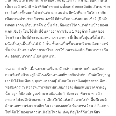
มันเกิดขึ้นในช่วงงานกีฬาสีของโรงเรียนค่ะ เราได้รับมอบหมายให้
เป็นรองหัวหน้าสี หน้าที่คือทำทุกอย่างตั้งแต่สากกะเบือยันเรือรบ พวก
เราในห้องทั้งหมดก็ช่วยกันค่ะ ต่างคนต่างมีหน้าที่ต่างกันไป เรากับ
เพื่อนบางส่วนช่วยกันวาดเพจที่ใช้สำหรับตกแต่งสแตนเชียร์ (นึกถึง
เพจอันยาวๆ เกือบเท่าตึก 2 ชั้น ที่จะต้องเอาไว้ตกแต่งด้านข้างของส
แตนเชียร์) โดยใช้พื้นที่ชั้นล่างอาคารเรียน 1 ที่อยู่ด้านในสุดของ
โรงเรียน เป็นที่ทำงานของพวกเรา อาคารนี้เป็นครึ่งปูนครึ่งไม้ คือ
ผนังเป็นปูนพื้นเป็นไม้ มี 2 ชั้น ชั้นบนเป็นชั้นหมวดวิชาคณิตศาสตร์
ชั้นล่างเป็นหมวดวิชาภาษาไทย เราใช้เวลาหลังเลิกเรียนมาช่วยกัน
ค่ะ ออกแบบวาดกันไปสนุกสนาน
จนเวลาผ่านไป เพื่อนบางคนเริ่มขอตัวกลับก่อนเพราะบ้านอยู่ไกล
ส่วนที่เหลือบ้านอยู่ใกล้โรงเรียนหน่อยก็ช่วยกันทำต่อ.. สักพักใหญ่ๆ หู
เรายังได้ยินเพื่อนๆ คุยกันเฮฮาอยู่ไม่ไกลนัก เรานั่งอยู่ห่างจากเพื่อน
พอสมควร ระหว่างที่เราเพลิดเพลินกับการลงมืออกแบบวาดภาพอยู่
นั้น อยู่ๆ ก็มีลมพัดวูบเข้ามาเหมือนฝนกำลังจะตก พัดจากทางหัว
อาคารไปจนถึงท้ายอาคาร เสียงใบไม้แห้งปลิวลากไปกับพื้นซีเมนต์
ด้านนอกชวนวังเวงเหลือเกิน เรามองออกไปที่อาคารเรียน 2 ก็แปลก
ใจที่ต้นไม้ของอาคารนั้นนิ่งไม่ไหวติง ทั้งๆ ที่อยู่ใกล้กันนิดเดียว