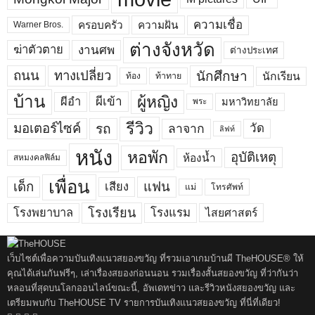
ความเชื่อ
ครอบครัว
ความฝัน
Warner Bros.
ต่างจังหวัด
งานศพ
ฆ่าตัวตาย
ต่างประเทศ
ถนน
ทางเปลี่ยว
นักศึกษา
นักเรียน
ท้อง
ท้าทาย
บ้าน
ผู้หญิง
ผีเข้า
ผีอำ
มหาวิทยาลัย
พระ
รีวิว
มอเตอร์ไซค์
รถ
ลาจาก
วัด
ลิฟท์
หนัง
หอพัก
อุบัติเหตุ
ห้องน้ำ
สหมงคลฟิล์ม
เพื่อน
เด็ก
แฟน
เสียง
แม่
โทรศัพท์
โรงพยาบาล
โรงเรียน
โรงแรม
ไสยศาสตร์
เว็บไซต์เพื่อความบันเทิงแนวสยองขวัญ ที่รวมเอาเกมบ้านผี TheHOUSE® ให้
คุณได้เล่นกันฟรีๆ, เล่าเรื่องสยองก่อนนอน รวมเรื่องสั้นสยองขวัญ ที่ว่ากันว่า
หลอนที่สุดบนโลกออนไลน์ขณะนี้, อัพเดทข่าว และรีวิวหนังสยองขวัญ และ
เตรียมพบกับ TheHOUSE TV รายการบันเทิงแนวสยองขวัญ ที่นี่ที่เดียว!