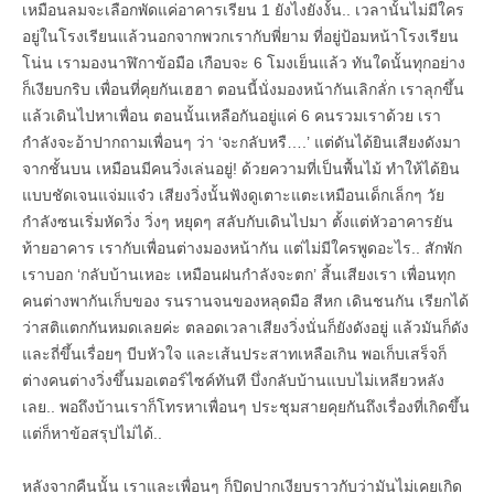
เหมือนลมจะเลือกพัดแค่อาคารเรียน 1 ยังไงยังงั้น.. เวลานั้นไม่มีใคร
อยู่ในโรงเรียนแล้วนอกจากพวกเรากับพี่ยาม ที่อยู่ป้อมหน้าโรงเรียน
โน่น เรามองนาฬิกาข้อมือ เกือบจะ 6 โมงเย็นแล้ว ทันใดนั้นทุกอย่าง
ก็เงียบกริบ เพื่อนที่คุยกันเฮฮา ตอนนี้นั่งมองหน้ากันเลิกลั่ก เราลุกขึ้น
แล้วเดินไปหาเพื่อน ตอนนั้นเหลือกันอยู่แค่ 6 คนรวมเราด้วย เรา
กำลังจะอ้าปากถามเพื่อนๆ ว่า ‘จะกลับหรื….’ แต่ดันได้ยินเสียงดังมา
จากชั้นบน เหมือนมีคนวิ่งเล่นอยู่! ด้วยความที่เป็นพื้นไม้ ทำให้ได้ยิน
แบบชัดเจนแจ่มแจ๋ว เสียงวิ่งนั้นฟังดูเตาะแตะเหมือนเด็กเล็กๆ วัย
กำลังซนเริ่มหัดวิ่ง วิ่งๆ หยุดๆ สลับกับเดินไปมา ตั้งแต่หัวอาคารยัน
ท้ายอาคาร เรากับเพื่อนต่างมองหน้ากัน แต่ไม่มีใครพูดอะไร.. สักพัก
เราบอก ‘กลับบ้านเหอะ เหมือนฝนกำลังจะตก’ สิ้นเสียงเรา เพื่อนทุก
คนต่างพากันเก็บของ รนรานจนของหลุดมือ สีหก เดินชนกัน เรียกได้
ว่าสติแตกกันหมดเลยค่ะ ตลอดเวลาเสียงวิ่งนั่นก็ยังดังอยู่ แล้วมันก็ดัง
และถี่ขึ้นเรื่อยๆ บีบหัวใจ และเส้นประสาทเหลือเกิน พอเก็บเสร็จก็
ต่างคนต่างวิ่งขึ้นมอเตอร์ไซค์ทันที บึ่งกลับบ้านแบบไม่เหลียวหลัง
เลย.. พอถึงบ้านเราก็โทรหาเพื่อนๆ ประชุมสายคุยกันถึงเรื่องที่เกิดขึ้น
แต่ก็หาข้อสรุปไม่ได้..
หลังจากคืนนั้น เราและเพื่อนๆ ก็ปิดปากเงียบราวกับว่ามันไม่เคยเกิด