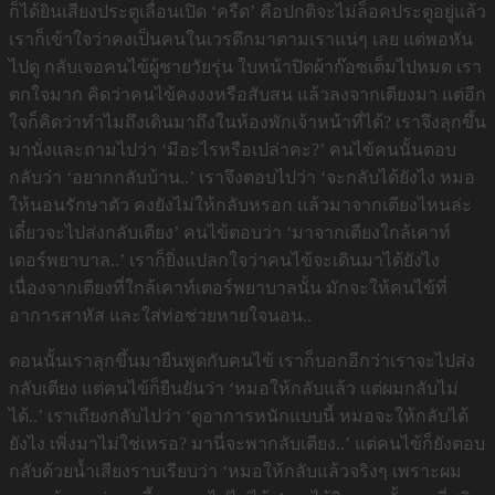
ก็ได้ยินเสียงประตูเลื่อนเปิด ‘ครืด’ คือปกติจะไม่ล็อคประตูอยู่แล้ว
เราก็เข้าใจว่าคงเป็นคนในเวรดึกมาตามเราแน่ๆ เลย แต่พอหัน
ไปดู กลับเจอคนไข้ผู้ชายวัยรุ่น ใบหน้าปิดผ้าก๊อซเต็มไปหมด เรา
ตกใจมาก คิดว่าคนไข้คงงงหรือสับสน แล้วลงจากเตียงมา แต่อีก
ใจก็คิดว่าทำไมถึงเดินมาถึงในห้องพักเจ้าหน้าที่ได้? เราจึงลุกขึ้น
มานั่งและถามไปว่า ‘มีอะไรหรือเปล่าคะ?’ คนไข้คนนั้นตอบ
กลับว่า ‘อยากกลับบ้าน..’ เราจึงตอบไปว่า ‘จะกลับได้ยังไง หมอ
ให้นอนรักษาตัว คงยังไม่ให้กลับหรอก แล้วมาจากเตียงไหนล่ะ
เดี๋ยวจะไปส่งกลับเตียง’ คนไข้ตอบว่า ‘มาจากเตียงใกล้เคาท์
เตอร์พยาบาล..’ เราก็ยิ่งแปลกใจว่าคนไข้จะเดินมาได้ยังไง
เนื่องจากเตียงที่ใกล้เคาท์เตอร์พยาบาลนั้น มักจะให้คนไข้ที่
อาการสาหัส และใส่ท่อช่วยหายใจนอน..
ตอนนั้นเราลุกขึ้นมายืนพูดกับคนไข้ เราก็บอกอีกว่าเราจะไปส่ง
กลับเตียง แต่คนไข้ก็ยืนยันว่า ‘หมอให้กลับแล้ว แต่ผมกลับไม่
ได้..’ เราเถียงกลับไปว่า ‘ดูอาการหนักแบบนี้ หมอจะให้กลับได้
ยังไง เพิ่งมาไม่ใช่เหรอ? มานี่จะพากลับเตียง..’ แต่คนไข้ก็ยังตอบ
กลับด้วยน้ำเสียงราบเรียบว่า ‘หมอให้กลับแล้วจริงๆ เพราะผม