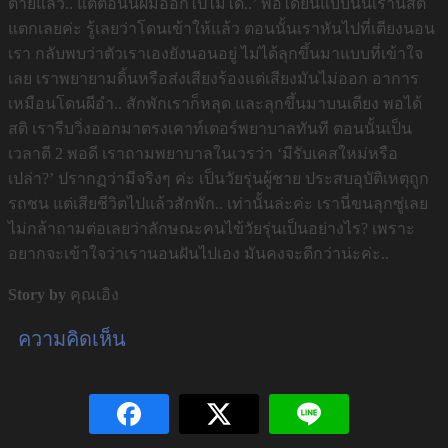
ตายแล้ว.. แต่ตอนนี้ผมออกไปไม่ได้..’ พอได้ยินแบบนั้นเรานี่สติ
แตกเลยค่ะ รู้เลยว่าโดนเข้าให้แล้ว ตอนนั้นเราหันไปที่เตียงนอน
เรา กลับพบว่าตัวเราเองยังนอนอยู่ ไม่ได้ลุกขึ้นมาแบบที่เข้าใจ
เลย เราพยายามดิ้นหรือส่งเสียงร้องแต่เสียงมันไม่ออก อาการ
เหมือนโดนผีอำ.. สักพักเราก็หลุด และลุกขึ้นมาบนเตียง พอได้
สติ เรารีบวิ่งออกมาตรงเคาท์เตอร์พยาบาลทันที ตอนนั้นเป็น
เวลาตี 2 พอดี เราถามพยาบาลในเวรว่า ‘มีรับเคสใหม่หรือ
เปล่า?’ ปรากฏว่ามีจริงๆ ค่ะ เป็นวัยรุ่นผู้ชาย ประสบอุบัติเหตุถูก
รถชน แต่เสียชีวิตไปแล้วสักพัก.. เท่านั้นล่ะค่ะ เรานี่ขนลุกซู่เลย
ไม่กล้าถามต่อเลยว่าลักษณะคนไข้วัยรุ่นเป็นอย่างไร? เพราะ
อยากจะเข้าใจว่าเรานอนฝันไปเอง มันคงจะดีกว่าน่ะค่ะ..
Story by
คุณเอิง
ความคิดเห็น