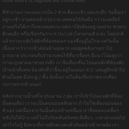
เป็นช่วงที่มีจำนวนผู้เสียชีวิตมากขึ้นตามค่ะ
ที่ทำงานเราจะแบ่งเวรเป็น 2 ช่วง คือกะเช้า และกะดึก วันนั้นเรา
อยู่กะเช้า งานค่อนข้างวุ่นวาย เคสคนไข้ล้นมือ กว่าจะเคลียร์
งานเสร็จได้เราก็แทบหมดแรง แต่เราก็ยังต้องอยู่ stand by ช่วยกะ
ดึกต่ออีก หรือเรียกกันว่าเวร On Call (โทรตามตัว) ค่ะ โดยปกติ
แล้วเราจะกลับไปพักที่ห้องของเราเองซึ่งอยู่ไม่ไกล แต่วันนั้น
เนื่องจากว่าเวรเช้าค่อนข้างยุ่งมาก เลยดูดพลังงานเราไป
มากมาย ประกอบกับจำนวนคนไข้ที่มาเรื่อยๆ มีแนวโน้มสูงว่า
เราจะถูกตามมาช่วยเวรดึก เราจึงเลือกที่จะไปนอนพักที่ห้องพัก
เจ้าหน้าที่แทน ห้องพักที่ว่านี้จะอยู่ในแผนก ICU แต่อยู่ลึกเข้าไป
ด้านในสุด มีประตู 2 ชั้น ดังนั้นภายในห้องจึงปราศจากเสียง
รบกวนจากข้างนอก
หลังจากอาบน้ำเสร็จ ประมาณ 2 ทุ่ม เราก็เข้าไปนอนพักที่ห้อง
นั้นคนเดียว เราจะเป็นคนนอนหลับยาก ถ้าไม่ใช่เตียงนอนของ
ตัวเอง แต่เนื่องจากวันนั้นค่อนข้างเหนื่อย เราจึงพอจะเคลิ้มๆ
หลับไปได้บ้าง แต่ก็ไม่ถึงกับหลับสนิทซะทีเดียว.. เวลาล่วงเลยไป
เท่าไรไม่รู้ จังหวะที่เราพลิกตะแคงตัวหันหน้าเข้าหาผนัง เรา