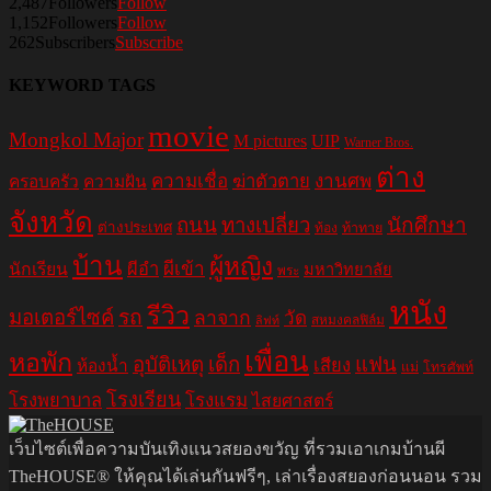
2,487
Followers
Follow
1,152
Followers
Follow
262
Subscribers
Subscribe
KEYWORD TAGS
movie
Mongkol Major
M pictures
UIP
Warner Bros.
ต่าง
ความเชื่อ
ฆ่าตัวตาย
งานศพ
ครอบครัว
ความฝัน
จังหวัด
ถนน
ทางเปลี่ยว
นักศึกษา
ต่างประเทศ
ท้อง
ท้าทาย
บ้าน
ผู้หญิง
ผีอำ
ผีเข้า
นักเรียน
มหาวิทยาลัย
พระ
หนัง
รีวิว
มอเตอร์ไซค์
รถ
ลาจาก
วัด
สหมงคลฟิล์ม
ลิฟท์
เพื่อน
หอพัก
อุบัติเหตุ
เด็ก
แฟน
เสียง
ห้องน้ำ
แม่
โทรศัพท์
โรงเรียน
โรงพยาบาล
โรงแรม
ไสยศาสตร์
เว็บไซต์เพื่อความบันเทิงแนวสยองขวัญ ที่รวมเอาเกมบ้านผี
TheHOUSE® ให้คุณได้เล่นกันฟรีๆ, เล่าเรื่องสยองก่อนนอน รวม