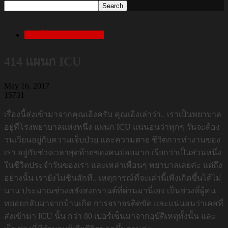
เล่าเรื่องสยองก่อนนอน
414 แผนก ICU
May 16, 2017
15731
เรื่องนี้ส่งเข้ามาจากคุณเอิงครับ คุณเอิงเล่าว่า.. เราเป็นพยาบาล
อยู่ที่โรงพยาบาลแห่งหนึ่ง แผนก ICU แน่นอนว่าทุกๆ วันจะต้อง
วนเวียนอยู่กับความเจ็บป่วย และความตาย ชีวิตการทำงานของ
เรา อยู่กับช่วงเวลาสุดท้ายของคนบ่อยมาก เรียกว่าเป็นส่วนหนึ่ง
ในชีวิตประจำวันของเรา และเหล่าเพื่อนๆ พยาบาลเลยค่ะ แต่ถึง
อย่างนั้น เรายังไม่ชินสักที.. เหตุการณ์ที่จะเล่านี้เพิ่งเกิดขึ้นได้ไม่
นาน ประมาณช่วงหลังสงกรานต์ที่ผ่านมานี่เอง เป็นช่วงที่ผู้คน
ทยอยกลับมาจากบ้านเกิด การจราจรติดขัด และแน่นอนว่าเคสที่
ส่งเข้ามา ICU นั้น กว่า 80 เปอร์เซ็นมาจากอุบัติเหตุทั้งนั้น และ