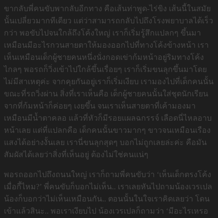
ขากลับพี่คนขับพากลับอีกทาง คือเส้นท่าพูด-ไร่ขิง เส้นนี้ในสมัย
นั้นเปลี่ยวมากทีเดียว แต่ว่าสามารถกลับไปถึงโรงพยาบาลได้เร็ว
กว่า พอขับไปจนใกล้ถึงโค้งใหญ่ เราก็เริ่มรู้สึกแปลกๆ ขึ้นมา
เหมือนมีอะไรกวนสายตาให้มองออกไปที่ทางโค้งข้างหน้า เรา
เห็นเหมือนเด็กผู้ชายคนหนึ่งนั่งกอดเข่าก้มหน้าอยู่ริมทางโค้ง
ไกลๆ พอรถก็วิ่งเข้าไปใกล้ขึ้นเรื่อยๆ เราก็เริ่มขนลุกขึ้นมาโดย
ไม่มีสาเหตุค่ะ จากคุยกันอยู่เราก็เริ่มเงียบ เรามองไปที่เด็กคนนั้น
ขณะที่รถวิ่งผ่าน สิ่งที่เราเห็นคือ เด็กผู้ชายคนนั้นใส่ชุดนักเรียน
จากที่ก้มหน้าก็ค่อยๆ เงยขึ้น จนเราเห็นสายตาที่เค้ามองมา
เหมือนมีน้ำตาคลอ แล้วที่หัวก็มีรอยแผลฉกรรจ์ เลือดนี่ไหลอาบ
หน้าเลย แต่ที่แปลกคือ เด็กคนนั้นขาวมากๆ ขาวจนเหมือนเรือง
แสงได้อย่างงั้นเลย เรานี่ขนลุกสุดๆ บอกไม่ถูกเลยล่ะค่ะ คือมัน
สัมผัสได้เลยว่าสิ่งที่เห็นอยู่ ต้องไม่ใช่คนแน่ๆ
พอรถออกไปถึงถนนใหญ่ เราก็ถามพี่คนขับว่า ‘เห็นเด็กตรงโค้ง
เมื่อกี้ไหม?’ พี่คนขับก็บอกไม่เห็น.. เราเลยหันไปถามน้องเวรเปล
น้องก็บอกว่าไม่เห็นเหมือนกัน.. ตอนนั้นในใจเราคิดเลยว่า โดน
เข้าแล้วสินะ.. พอเราเงียบไป น้องเวรเปลก็ถามว่า ‘มีอะไรเหรอ