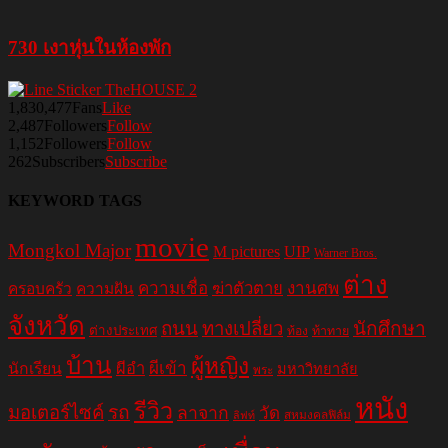
730 เงาหุ่นในห้องพัก
1,830,477
Fans
Like
2,487
Followers
Follow
1,152
Followers
Follow
262
Subscribers
Subscribe
KEYWORD TAGS
movie
Mongkol Major
M pictures
UIP
Warner Bros.
ต่าง
ความเชื่อ
ฆ่าตัวตาย
งานศพ
ครอบครัว
ความฝัน
จังหวัด
ถนน
ทางเปลี่ยว
นักศึกษา
ต่างประเทศ
ท้อง
ท้าทาย
บ้าน
ผู้หญิง
ผีอำ
ผีเข้า
นักเรียน
มหาวิทยาลัย
พระ
หนัง
รีวิว
มอเตอร์ไซค์
รถ
ลาจาก
วัด
สหมงคลฟิล์ม
ลิฟท์