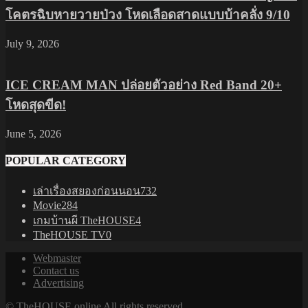
โคตรฉิบหายวายป่วง โหดเลือดสาดแบบบ้าคลั่ง 9/10
July 9, 2026
ICE CREAM MAN ปล่อยตัวอย่าง Red Band 20+
โหดสุดขีด!
June 5, 2026
POPULAR CATEGORY
เล่าเรื่องสยองก่อนนอน
732
Movie
284
เกมบ้านผี TheHOUSE
4
TheHOUSE TV
0
Webmaster
Contact us
Advertising
© TheHOUSE.online All rights reserved.