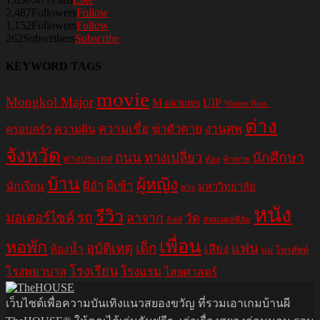
2,487
Followers
Follow
1,152
Followers
Follow
262
Subscribers
Subscribe
KEYWORD TAGS
movie
Mongkol Major
M pictures
UIP
Warner Bros.
ต่าง
ความเชื่อ
ฆ่าตัวตาย
งานศพ
ครอบครัว
ความฝัน
จังหวัด
ถนน
ทางเปลี่ยว
นักศึกษา
ต่างประเทศ
ท้อง
ท้าทาย
บ้าน
ผู้หญิง
ผีอำ
ผีเข้า
นักเรียน
มหาวิทยาลัย
พระ
หนัง
รีวิว
มอเตอร์ไซค์
รถ
ลาจาก
วัด
สหมงคลฟิล์ม
ลิฟท์
เพื่อน
หอพัก
อุบัติเหตุ
เด็ก
แฟน
เสียง
ห้องน้ำ
แม่
โทรศัพท์
โรงเรียน
โรงพยาบาล
โรงแรม
ไสยศาสตร์
เว็บไซต์เพื่อความบันเทิงแนวสยองขวัญ ที่รวมเอาเกมบ้านผี