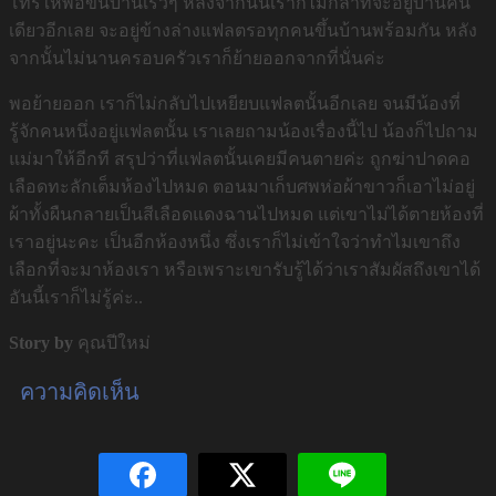
โทรให้พ่อขึ้นบ้านเร็วๆ หลังจากนั้นเราก็ไม่กล้าที่จะอยู่บ้านคน
เดียวอีกเลย จะอยู่ข้างล่างแฟลตรอทุกคนขึ้นบ้านพร้อมกัน หลัง
จากนั้นไม่นานครอบครัวเราก็ย้ายออกจากที่นั่นค่ะ
พอย้ายออก เราก็ไม่กลับไปเหยียบแฟลตนั้นอีกเลย จนมีน้องที่
รู้จักคนหนึ่งอยู่แฟลตนั้น เราเลยถามน้องเรื่องนี้ไป น้องก็ไปถาม
แม่มาให้อีกที สรุปว่าที่แฟลตนั้นเคยมีคนตายค่ะ ถูกฆ่าปาดคอ
เลือดทะลักเต็มห้องไปหมด ตอนมาเก็บศพห่อผ้าขาวก็เอาไม่อยู่
ผ้าทั้งผืนกลายเป็นสีเลือดแดงฉานไปหมด แต่เขาไม่ได้ตายห้องที่
เราอยู่นะคะ เป็นอีกห้องหนึ่ง ซึ่งเราก็ไม่เข้าใจว่าทำไมเขาถึง
เลือกที่จะมาห้องเรา หรือเพราะเขารับรู้ได้ว่าเราสัมผัสถึงเขาได้
อันนี้เราก็ไม่รู้ค่ะ..
Story by
คุณปีใหม่
ความคิดเห็น