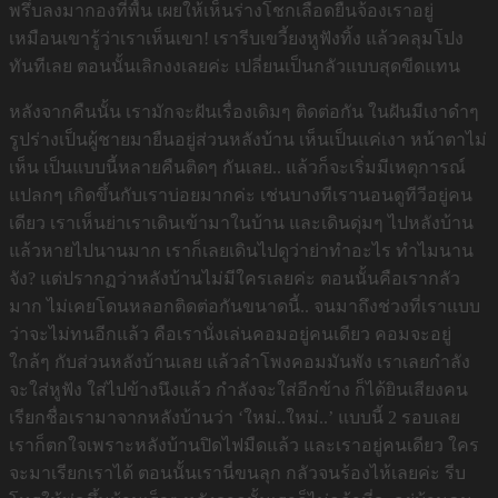
พรึ่บลงมากองที่พื้น เผยให้เห็นร่างโชกเลือดยืนจ้องเราอยู่
เหมือนเขารู้ว่าเราเห็นเขา! เรารีบเขวี้ยงหูฟังทิ้ง แล้วคลุมโปง
ทันทีเลย ตอนนั้นเลิกงงเลยค่ะ เปลี่ยนเป็นกลัวแบบสุดขีดแทน
หลังจากคืนนั้น เรามักจะฝันเรื่องเดิมๆ ติดต่อกัน ในฝันมีเงาดำๆ
รูปร่างเป็นผู้ชายมายืนอยู่ส่วนหลังบ้าน เห็นเป็นแค่เงา หน้าตาไม่
เห็น เป็นแบบนี้หลายคืนติดๆ กันเลย.. แล้วก็จะเริ่มมีเหตุการณ์
แปลกๆ เกิดขึ้นกับเราบ่อยมากค่ะ เช่นบางทีเรานอนดูทีวีอยู่คน
เดียว เราเห็นย่าเราเดินเข้ามาในบ้าน และเดินดุ่มๆ ไปหลังบ้าน
แล้วหายไปนานมาก เราก็เลยเดินไปดูว่าย่าทำอะไร ทำไมนาน
จัง? แต่ปรากฏว่าหลังบ้านไม่มีใครเลยค่ะ ตอนนั้นคือเรากลัว
มาก ไม่เคยโดนหลอกติดต่อกันขนาดนี้.. จนมาถึงช่วงที่เราแบบ
ว่าจะไม่ทนอีกแล้ว คือเรานั่งเล่นคอมอยู่คนเดียว คอมจะอยู่
ใกล้ๆ กับส่วนหลังบ้านเลย แล้วลำโพงคอมมันพัง เราเลยกำลัง
จะใส่หูฟัง ใส่ไปข้างนึงแล้ว กำลังจะใส่อีกข้าง ก็ได้ยินเสียงคน
เรียกชื่อเรามาจากหลังบ้านว่า ‘ใหม่..ใหม่..’ แบบนี้ 2 รอบเลย
เราก็ตกใจเพราะหลังบ้านปิดไฟมืดแล้ว และเราอยู่คนเดียว ใคร
จะมาเรียกเราได้ ตอนนั้นเรานี่ขนลุก กลัวจนร้องไห้เลยค่ะ รีบ