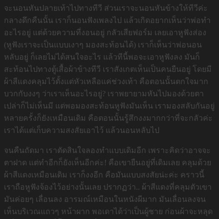
จะนอนหันปลายเท้าไปทางทีวี ส่วนเราจะนอนหันข้างให้ทีวีค่ะ
กลางดึกคืนนั้น เราก็นอนฟังเพลงไป แล้วเกิดอยากเห็นว่าพ่อทำ
อะไรอยู่ แต่ด้วยความที่งอนอยู่ กลัวเสียฟอร์ม เลยเอาหูฟังส่อง
(หูฟังเราจะเป็นแบบเงาๆ มองสะท้อนได้) เราก็เห็นว่าพ่อนอน
หลับอยู่ ก็เลยไม่ได้สนใจอะไร แล้วทีนี้พอจะเอาหูฟังลง มันก็
สะท้อนไปทางตู้เสื้อผ้าข้างทีวี เราสังเกตเห็นเป็นคนยืนอยู่ โดยมี
ผ้าสีแดงคลุมไว้ตั้งแต่หัวเหลือแค่ช่วงเท้า คือตอนนั้นตกใจมาก
บวกกับงงๆ ว่าเราเห็นอะไรอยู่? เราพยายามหันไปมองด้วยตา
เปล่าก็ไม่เห็นมี แต่พอมองสะท้อนหูฟังมันเห็น เรามองสลับกันอยู่
หลายครั้งก็ยังเหมือนเดิม คือตอนนั้นรู้สึกงงมากกว่าที่จะกลัวค่ะ
เราได้แต่เก็บความสงสัยเอาไว้ แล้วนอนหลับไป
จนคืนถัดมา เราตัดสินใจลองทำแบบเดิมอีก เพราะคิดว่าอาจจะ
ตาฝาด แต่ทำอีกก็ยังเห็นอีกค่ะ! คือเขายืนอยู่ที่เดิมเลย คลุมด้วย
ผ้าสีแดงเหมือนเดิม เราก็งงอีก คือมันแบบสงสัยน่ะค่ะ คราวนี้
เราถือหูฟังจ้องไว้อย่างนั้นเลย ปรากฏว่า.. ผ้าสีแดงที่คลุมตัวเขา
มันค่อยๆ เลื่อนลง อารมณ์เหมือนในหนังผีมาก มันเลื่อนลงจน
เห็นบริเวณแถวๆ หน้าผาก พอเดาได้ว่าเป็นผู้ชาย ก่อนผ้าจะหลุด