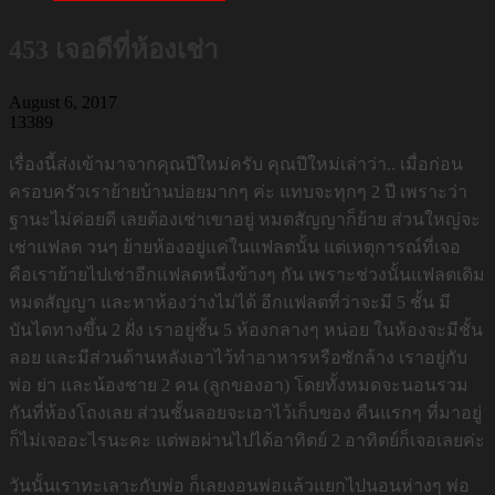
453 เจอดีที่ห้องเช่า
August 6, 2017
13389
เรื่องนี้ส่งเข้ามาจากคุณปีใหม่ครับ คุณปีใหม่เล่าว่า.. เมื่อก่อน
ครอบครัวเราย้ายบ้านบ่อยมากๆ ค่ะ แทบจะทุกๆ 2 ปี เพราะว่า
ฐานะไม่ค่อยดี เลยต้องเช่าเขาอยู่ หมดสัญญาก็ย้าย ส่วนใหญ่จะ
เช่าแฟลต วนๆ ย้ายห้องอยู่แค่ในแฟลตนั้น แต่เหตุการณ์ที่เจอ
คือเราย้ายไปเช่าอีกแฟลตหนึ่งข้างๆ กัน เพราะช่วงนั้นแฟลตเดิม
หมดสัญญา และหาห้องว่างไม่ได้ อีกแฟลตที่ว่าจะมี 5 ชั้น มี
บันไดทางขึ้น 2 ฝั่ง เราอยู่ชั้น 5 ห้องกลางๆ หน่อย ในห้องจะมีชั้น
ลอย และมีส่วนด้านหลังเอาไว้ทำอาหารหรือซักล้าง เราอยู่กับ
พ่อ ย่า และน้องชาย 2 คน (ลูกของอา) โดยทั้งหมดจะนอนรวม
กันที่ห้องโถงเลย ส่วนชั้นลอยจะเอาไว้เก็บของ คืนแรกๆ ที่มาอยู่
ก็ไม่เจออะไรนะคะ แต่พอผ่านไปได้อาทิตย์ 2 อาทิตย์ก็เจอเลยค่ะ
วันนั้นเราทะเลาะกับพ่อ ก็เลยงอนพ่อแล้วแยกไปนอนห่างๆ พ่อ