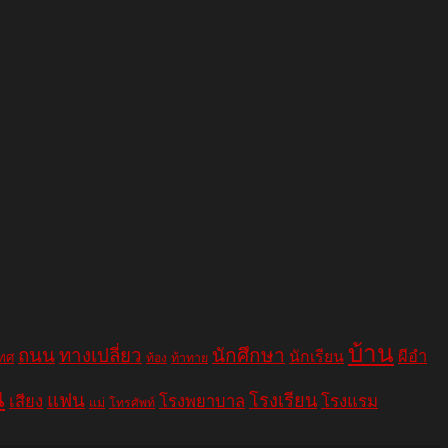
บ้าน
ถนน
ทางเปลี่ยว
นักศึกษา
ผีอำ
นักเรียน
เทศ
ท้อง
ท้าทาย
น
แฟน
โรงเรียน
เสียง
โรงพยาบาล
โรงแรม
แม่
โทรศัพท์