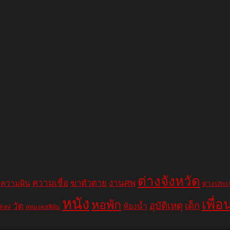
ต่างจังหวัด
ความเชื่อ
ฆ่าตัวตาย
งานศพ
ความฝัน
ต่างประ
หนัง
เพื่อ
หอพัก
อุบัติเหตุ
เด็ก
วัด
ห้องน้ำ
สหมงคลฟิล์ม
ลิฟท์