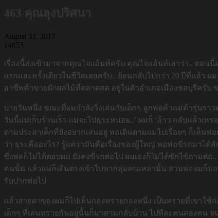
463 คุณลุงปริศนา
August 31, 2017
14853
เรื่องนี้ส่งเข้ามาจากคุณไจแอ้นท์ครับ คุณไจแอ้นท์เล่าว่า.. ตอนนี้ผ
แรกและครั้งเดียวในชีวิตเลยครับ.. ย้อนกลับไปกว่า 20 ปีที่แล้ว
อาชีพค้าขายผักผลไม้ที่ตลาดสด อยู่ในตัวอำเภอเมืองชลบุรีครับ 
บ่ายวันหนึ่ง ขณะที่ผมกำลังวิ่งเล่นกับเด็กๆ ลูกพ่อค้าแม่ค้ารุ่น
วันนี้แม่เก็บร้านเร็ว แม่จะไปธุระหน่อย..’ ผมก็ ‘อ้าว กลับแล้วเ
ตามประสาเด็กที่ยังอยากเล่นอยู่ พอเดินตามแม่ไปเรื่อยๆ ก็เห็นพ
ว่า ธุระคืออะไร? รู้แต่ว่ามันคือเรื่องของผู้ใหญ่ พอพ่อขี่รถมา
ซึ่งพ่อก็ไม่ได้ตอบผม ยังคงขี่รถต่อไป ผมเองก็ไม่ได้ซักไซ้ถามต่
คนนั้น แล้วแม่ก็เดินตรงเข้าไปหากลุ่มคนเหล่านั้น ส่วนพ่อผมก็บอ
รับปากพ่อไป
แล้วสายตาของผมก็ไปเห็นกองทรายกองหนึ่ง เป็นทรายที่เขาใช้ก่อ
เด็กๆ ที่เล่นทรายกันอยู่นั้นก็มาตามกลับบ้าน ไปทีละคนสองคน จน