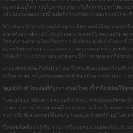
พ่อแม่เอ็งอยู่ไหน กลับไปหาพ่อแม่ซะ หรือไม่ก็กลับบ้านไปซะ อย่าไ
แล้ว ยิ่งแกมาดุผมแบบนี้ ผมจึงคิดว่ากลับดีกว่า ผมพยักหน้าตอบร
ยังไม่ทันจะได้ก้าวเท้า ผมก็เห็นลุงคนที่สองฉุดข้อมือลุงคนแรก
ลุงคนที่สอง แต่ก็สะบัดไม่หลุด ฉุดกระชากเหมือนจะต่อสู้กัน ตอ
ที่สองก็ถามคำถามใหม่ขึ้นมาว่า ‘แล้วเอ็งล่ะ จะเดินไปไหน? เอ็งไปไ
นอนหลับตอนที่ผมมาเจอตอนแรก ลุงคนแรกมองหน้าลุงคนที่สอง ส่
ไปได้แล้ว ไปๆ แล้วอย่ามายุ่งกับลุงคนนี้อีก’ พอพูดจบแกก็หัน
พอผมเดินกำลังจะถึงบันไดทางลง ก็ได้ยินเสียงแม่ผมตะโกนเรียกชื่
วิ่งรีบมาหาผม พร้อมกับกอดผมทันที พ่อก็เดินตามหลังแม่มา จากนั้
‘ดูลูกยังไง ทำไมปล่อยให้ลูกมาเล่นอะไรตรงนี้ ทำไมปล่อยให้ลูก
ในตอนนั้นผมได้ยินคำว่า ศพ ผมก็เข้าใจนะว่าศพคือคนที่ตายแล้ว ผมจ
ของผม ทำเอาทั้งพ่อแม่ และผู้ใหญ่ทุกคนต่างเงียบ อึ้ง และมอง
ศาลาหนึ่ง ซึ่งสายตาผมก็ไปสบกับกรอบรูปหน้าศพที่ตั้งอยู่ในศาลา ซึ่
ซึ่งพอผมโตขึ้นมา รู้เรื่องราวมากขึ้น พอลองย้อนคิดกลับไปถึงเหตุก