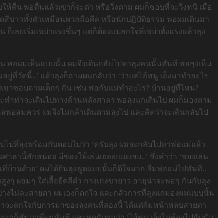
่น พอตื่นแล้วเขาก็จะด่า หรือวิ่งตาม ผมก็ชอบที่จะวิ่งหนี เมื่อ
ุดสีขาวทั้งตัวเหมือนพวกถือศีล หรือนักปฎิบัติธรรม พอผมเดินมา
 ก็เลยเริ่มเขย่าแรงขึ้นๆ แต่ก็ต้องแปลกใจที่เขย่าตั้งแรงแล้วลุง
ั้น พอผมเห็นแบบนั้น ผมจึงเดินกลับไปหาลุงคนนั้นทันที พอลุงเห็น
อยู่ที่วัดนี้..’ แล้วลุงก็ถามผมกลับว่า ‘ว่าแต่ไอ้หนู เอ็งมาทำอะไร
ญ่เขาชอบถามเด็กๆ กัน เช่น พ่อกับแม่ทำอะไร? บ้านอยู่ที่ไหน?
ี้ และทำท่าจะเดินไปทางด้านหลังศาลา พอลุงแกเดินไป ผมก็มองตาม
ก็ไกลพอสมควร ผมจึงไม่กล้าเดินตามลุงไป และคิดว่าจะเดินกลับไป
กลับไปที่ลุงพร้อมกับตอบไปว่า ‘ครับลุง ผมจะกลับไปหาพ่อแม่แล้ว
ศาลานี้สักหน่อย มีของให้เล่นเยอะแยะเลย..’ ซึ่งคำว่า ‘ของเล่น
ี่บ้านด้วย’ ผมได้ยินลุงพูดแบบนั้นก็ดีใจมาก ลืมพ่อแม่ไปทันที..
สูงๆ ผอมๆ ใส่เสื้อยืดสีดำ กางเกงขายาว อายุน่าจะพอๆ กันกับลุง
มอย่างไม่ละสายตา ผมเองก็ตกใจ และกลัวการที่ลุงแกมองผมแบบนั้น
ว่าจะตกใจกับการมาของลุงคนที่สองนี้ ได้แต่ก้มหน้าหลบสายตา
แกก็หันมาที่ผมทันที และพูดกับผมว่า ‘ไอ้หนู เอ็งไม่ต้องไปกับมัน