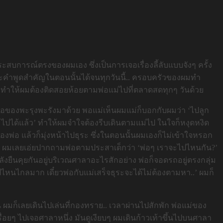
ป็นประสบการณ์ตรงของผมเอง ซึ่งเป็นการเจอเรื่องลี้ลับแบบจังๆ ครั้ง
์ และคำพูดสำคัญในตอนนั้นได้จนทุกวันนี้.. ครอบครัวของผมทำ
็ก ทำให้ผมต้องติดสอยห้อยตามพ่อแม่ไปที่ตลาดสดทุกๆ วันด้วย
แม่ถือของพะรุงพะรังมาด้วย พอแม่เห็นผมแม่ก็บอกกับผมว่า ‘ไปลูก
น่า ไปได้แล้ว’ ทำให้ผมจำใจต้องรีบเดินตามแม่ไป ในใจก็หงุดหงิด
องพ่อ แล้วก็มุ่งหน้าไปธุระ ซึ่งในตอนนั้นผมเองก็ไม่เข้าใจหรอก
แน่นอน ผมเลยเอ่ยปากถามพ่อตามประสาเด็กว่า ‘พ่อๆ เราจะไปไหนกัน?’
ลังยืนคุยกันอยู่บริเวณศาลาอะไรสักอย่าง พ่อก็จอดรถอยู่ตรงกลุ่ม
ไปไหนไกลมาก เดี๋ยวพ่อกับแม่เสร็จธุระจะได้ไม่ต้องตามหา..’ ผมก็
มก็เลยเดินไปเล่นที่กองทราย.. เวลาผ่านไปสักพัก พ่อแม่ของ
ื่อยๆ ไปเจอศาลาหนึ่ง มันดูเงียบๆ ผมเดินก้าวเท้าขึ้นไปบนศาลา