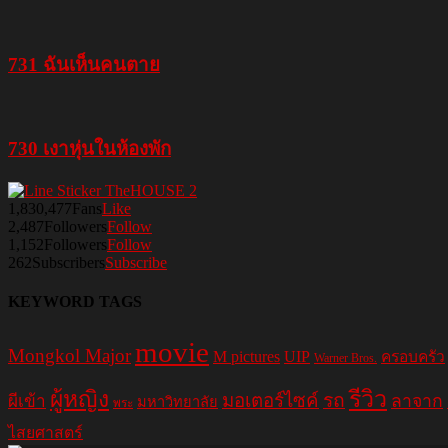
731 ฉันเห็นคนตาย
730 เงาหุ่นในห้องพัก
1,830,477
Fans
Like
2,487
Followers
Follow
1,152
Followers
Follow
262
Subscribers
Subscribe
KEYWORD TAGS
movie
Mongkol Major
M pictures
UIP
ครอบครัว
Warner Bros.
รีวิว
ผู้หญิง
มอเตอร์ไซค์
รถ
ลาจาก
ผีเข้า
มหาวิทยาลัย
พระ
ไสยศาสตร์