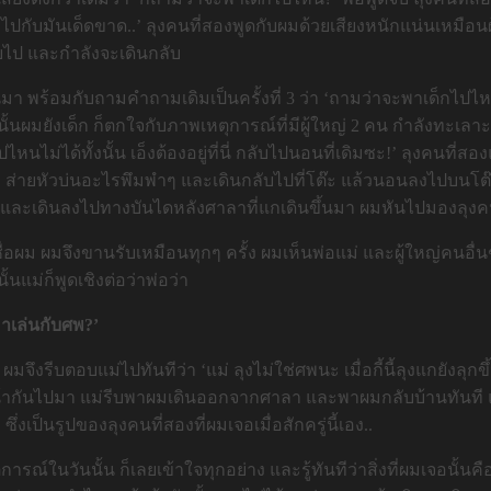
ปกับมันเด็ดขาด..’ ลุงคนที่สองพูดกับผมด้วยเสียงหนักแน่นเหมือนผู้
ับไป และกำลังจะเดินกลับ
ขึ้นมา พร้อมกับถามคำถามเดิมเป็นครั้งที่ 3 ว่า ‘ถามว่าจะพาเด็
นนั้นผมยังเด็ก ก็ตกใจกับภาพเหตุการณ์ที่มีผู้ใหญ่ 2 คน กำลังทะ
หนไม่ได้ทั้งนั้น เอ็งต้องอยู่ที่นี่ กลับไปนอนที่เดิมซะ!’ ลุงคนที่
ายหัวบ่นอะไรพึมพำๆ และเดินกลับไปที่โต๊ะ แล้วนอนลงไปบนโต๊ะต
หลัง และเดินลงไปทางบันไดหลังศาลาที่แกเดินขึ้นมา ผมหันไปมองล
อผม ผมจึงขานรับเหมือนทุกๆ ครั้ง ผมเห็นพ่อแม่ และผู้ใหญ่คนอื่นๆ
นแม่ก็พูดเชิงต่อว่าพ่อว่า
มาเล่นกับศพ?’
ึงรีบตอบแม่ไปทันทีว่า ‘แม่ ลุงไม่ใช่ศพนะ เมื่อกี้นี้ลุงแกยังลุกข
หน้ากันไปมา แม่รีบพาผมเดินออกจากศาลา และพาผมกลับบ้านทันที แต
งเป็นรูปของลุงคนที่สองที่ผมเจอเมื่อสักครู่นี้เอง..
ารณ์ในวันนั้น ก็เลยเข้าใจทุกอย่าง และรู้ทันทีว่าสิ่งที่ผมเจอนั้น