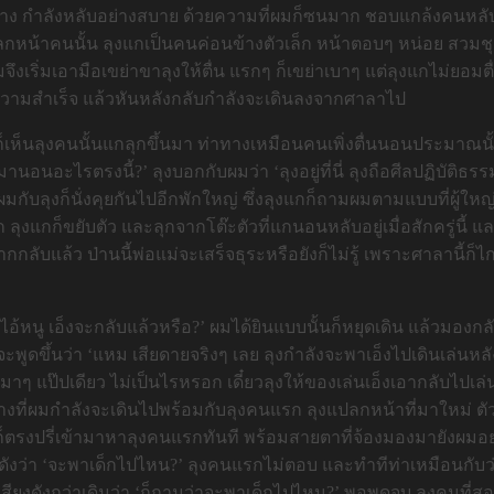
าง กำลังหลับอย่างสบาย ด้วยความที่ผมก็ซนมาก ชอบแกล้งคนหลับให้ตื
แปลกหน้าคนนั้น ลุงแกเป็นคนค่อนข้างตัวเล็ก หน้าตอบๆ หน่อย สวมช
งเริ่มเอามือเขย่าขาลุงให้ตื่น แรกๆ ก็เขย่าเบาๆ แต่ลุงแกไม่ยอมตื่น
ระสบความสำเร็จ แล้วหันหลังกลับกำลังจะเดินลงจากศาลาไป
ง ก็เห็นลุงคนนั้นแกลุกขึ้นมา ท่าทางเหมือนคนเพิ่งตื่นนอนประมาณน
านอนอะไรตรงนี้?’ ลุงบอกกับผมว่า ‘ลุงอยู่ที่นี่ ลุงถือศีลปฏิบัติธรรม
ผมกับลุงก็นั่งคุยกันไปอีกพักใหญ่ ซึ่งลุงแกก็ถามผมตามแบบที่ผู้ให
 ลุงแกก็ขยับตัว และลุกจากโต๊ะตัวที่แกนอนหลับอยู่เมื่อสักครู่น
กกลับแล้ว ป่านนี้พ่อแม่จะเสร็จธุระหรือยังก็ไม่รู้ เพราะศาลานี้
 ‘ไอ้หนู เอ็งจะกลับแล้วหรือ?’ ผมได้ยินแบบนั้นก็หยุดเดิน แล้วมอง
พูดขึ้นว่า ‘แหม เสียดายจริงๆ เลย ลุงกำลังจะพาเอ็งไปเดินเล่นหลัง
าๆ แป๊ปเดียว ไม่เป็นไรหรอก เดี๋ยวลุงให้ของเล่นเอ็งเอากลับไปเล่นท
ทางที่ผมกำลังจะเดินไปพร้อมกับลุงคนแรก ลุงแปลกหน้าที่มาใหม่ ตัว
า ก็ตรงปรี่เข้ามาหาลุงคนแรกทันที พร้อมสายตาที่จ้องมองมายังผ
ดังว่า ‘จะพาเด็กไปไหน?’ ลุงคนแรกไม่ตอบ และทำทีท่าเหมือนกับ
ียงดังกว่าเดิมว่า ‘ก็ถามว่าจะพาเด็กไปไหน?’ พอพูดจบ ลุงคนที่สอง