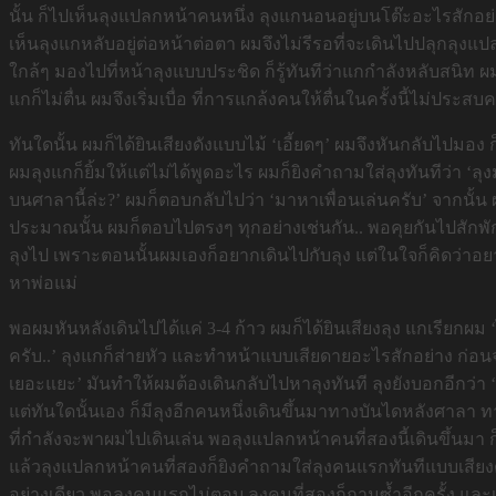
นั้น ก็ไปเห็นลุงแปลกหน้าคนหนึ่ง ลุงแกนอนอยู่บนโต๊ะอะไรสักอย่
เห็นลุงแกหลับอยู่ต่อหน้าต่อตา ผมจึงไม่รีรอที่จะเดินไปปลุกลุง
ใกล้ๆ มองไปที่หน้าลุงแบบประชิด ก็รู้ทันทีว่าแกกำลังหลับสนิท ผมจึ
แกก็ไม่ตื่น ผมจึงเริ่มเบื่อ ที่การแกล้งคนให้ตื่นในครั้งนี้ไม่ป
ทันใดนั้น ผมก็ได้ยินเสียงดังแบบไม้ ‘เอี้ยดๆ’ ผมจึงหันกลับไปมอ
ผมลุงแกก็ยิ้มให้แต่ไม่ได้พูดอะไร ผมก็ยิงคำถามใส่ลุงทันทีว่า ‘ลุงม
บนศาลานี้ล่ะ?’ ผมก็ตอบกลับไปว่า ‘มาหาเพื่อนเล่นครับ’ จากนั้น 
ประมาณนั้น ผมก็ตอบไปตรงๆ ทุกอย่างเช่นกัน.. พอคุยกันไปสักพัก
ลุงไป เพราะตอนนั้นผมเองก็อยากเดินไปกับลุง แต่ในใจก็คิดว่าอยา
หาพ่อแม่
พอผมหันหลังเดินไปได้แค่ 3-4 ก้าว ผมก็ได้ยินเสียงลุง แกเรียกผม
ครับ..’ ลุงแกก็ส่ายหัว และทำหน้าแบบเสียดายอะไรสักอย่าง ก่อนจะ
เยอะแยะ’ มันทำให้ผมต้องเดินกลับไปหาลุงทันที ลุงยังบอกอีกว่า ‘ม
แต่ทันใดนั้นเอง ก็มีลุงอีกคนหนึ่งเดินขึ้นมาทางบันไดหลังศาลา 
ที่กำลังจะพาผมไปเดินเล่น พอลุงแปลกหน้าคนที่สองนี้เดินขึ้นม
แล้วลุงแปลกหน้าคนที่สองก็ยิงคำถามใส่ลุงคนแรกทันทีแบบเสียง
อย่างเดียว พอลุงคนแรกไม่ตอบ ลุงคนที่สองก็ถามซ้ำอีกครั้ง และเส