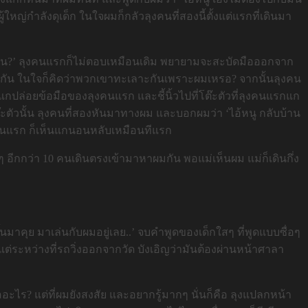
ใหญ่กำลังดุเด็ก ในใจผมก็กลัวลุงคนที่สองนี้ตั้งแต่แรกที่เดินมา
กไปไหน?’ ลุงคนแรกก็ไม่ตอบเหมือนเดิม พยายามจะสะบัดมือออกจาก
เลาะกัน ในใจก็คิดว่าพวกเขาทะเลาะกันเพราะผมเหรอ? จากนั้นลุงคน
สองแกปล่อยข้อมือของลุงคนแรก และชี้นิ้วไปที่โต๊ะตัวที่ลุงคนแรกแก
ัวนั้น ลุงคนที่สองหันมาทางผม และบอกผมว่า ‘ไอ้หนู กลับบ้าน
ุงคนแรก ก็เห็นแกนอนหลับเหมือนทีแรก
 อีกกว่า 10 คนเดินตรงเข้ามาหาผมกัน พอแม่เห็นผม แม่ก็เดินกึ่ง
ึ้นมาคุย มาเล่นกับผมอยู่เลย..’ จบคำพูดของเด็กใสๆ ที่พูดแบบซื่อๆ
่ระหว่างที่รถวิ่งออกจากวัด บังเอิญว่ามันต้องผ่านหน้าศาลา
คืออะไร? แต่ที่ผมยังสงสัย และอยากรู้มากๆ นั่นก็คือ ลุงแปลกหน้า