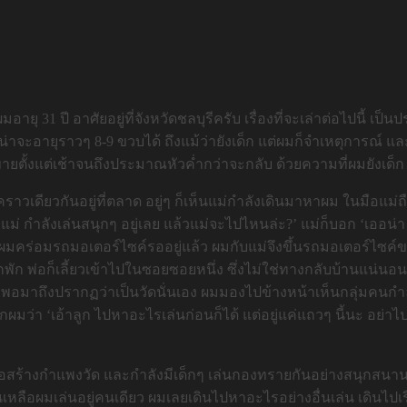
มอายุ 31 ปี อาศัยอยู่ที่จังหวัดชลบุรีครับ เรื่องที่จะเล่าต่อไปนี้ เ
 ผมน่าจะอายุราวๆ 8-9 ขวบได้ ถึงแม้ว่ายังเด็ก แต่ผมก็จำเหตุการณ
ขายตั้งแต่เช้าจนถึงประมาณหัวค่ำกว่าจะกลับ ด้วยความที่ผมยังเด
ราวคราวเดียวกันอยู่ที่ตลาด อยู่ๆ ก็เห็นแม่กำลังเดินมาหาผม ในมือ
หรอแม่ กำลังเล่นสนุกๆ อยู่เลย แล้วแม่จะไปไหนล่ะ?’ แม่ก็บอก ‘เออ
่อผมคร่อมรถมอเตอร์ไซค์รออยู่แล้ว ผมกับแม่จึงขึ้นรถมอเตอร์ไซค์ข
ได้สักพัก พ่อก็เลี้ยวเข้าไปในซอยซอยหนึ่ง ซึ่งไม่ใช่ทางกลับบ้าน
อ.. พอมาถึงปรากฏว่าเป็นวัดนั่นเอง ผมมองไปข้างหน้าเห็นกลุ่มคนกำ
กผมว่า ‘เอ้าลูก ไปหาอะไรเล่นก่อนก็ได้ แต่อยู่แค่แถวๆ นี้นะ อย่า
สร้างกำแพงวัด และกำลังมีเด็กๆ เล่นกองทรายกันอย่างสนุกสนาน ผ
เหลือผมเล่นอยู่คนเดียว ผมเลยเดินไปหาอะไรอย่างอื่นเล่น เดินไปเร