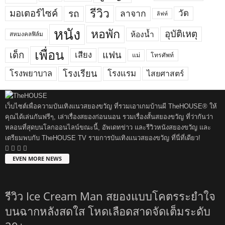
รีวิว
มอเตอร์ไซค์
รถ
ลาจาก
วัด
ลิฟท์
หนัง
หอพัก
อุบัติเหตุ
ห้องน้ำ
สหมงคลฟิล์ม
เพื่อน
เด็ก
แฟน
เสียง
แม่
โทรศัพท์
โรงพยาบาล
โรงเรียน
โรงแรม
ไสยศาสตร์
เว็บไซต์เพื่อความบันเทิงแนวสยองขวัญ ที่รวมเอาเกมบ้านผี TheHOUSE® ให้
คุณได้เล่นกันฟรีๆ, เล่าเรื่องสยองก่อนนอน รวมเรื่องสั้นสยองขวัญ ที่ว่ากันว่า
หลอนที่สุดบนโลกออนไลน์ขณะนี้, อัพเดทข่าว และรีวิวหนังสยองขวัญ และ
เตรียมพบกับ TheHOUSE TV รายการบันเทิงแนวสยองขวัญ ที่นี่ที่เดียว!
EVEN MORE NEWS
รีวิว Ice Cream Man สยองแบบโคตรระยำใจ
บนฉากหลังสดใส โหดเลือดสาดจัดเต็มระดับ