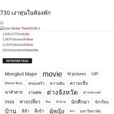
730 เงาหุ่นในห้องพัก
1,830,477
Fans
Like
2,487
Followers
Follow
1,152
Followers
Follow
262
Subscribers
Subscribe
KEYWORD TAGS
movie
Mongkol Major
M pictures
UIP
ความเชื่อ
ครอบครัว
ความฝัน
Warner Bros.
ต่างจังหวัด
งานศพ
ฆ่าตัวตาย
ต่างประเทศ
ถนน
ทางเปลี่ยว
นักศึกษา
นักเรียน
ท้อง
ท้าทาย
บ้าน
ผู้หญิง
ผีเข้า
ผีอำ
มหาวิทยาลัย
พระ