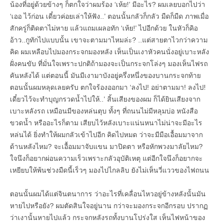
น้องที่อยู่ด้วยข้างๆ ก็ตกใจว่าผมร้อง ‘เห้ย!’ มีอะไร? ผมเลยบอกไปว่า
‘เออ ไว้ก่อน เดี๋ยวค่อยเล่าให้ฟัง..’ ตอนนั้นกลัวก็กลัว มืดก็มืด ภาพเมื่อ
สักครู่ก็ติดตาไม่หาย แล้วแถมเผลอทัก ‘เห้ย!’ ไปอีกด้วย ในหัวก็คิอ
อ้าว..กูทักไปแบบนั้น เขาจะตามมาไหมล่ะ? ..แต่สายตาไวกว่าความ
คิด ผมเหลือบไปมองกระจกมองหลัง เห็นเป็นเงาหัวคนนั่งอยู่เบาะหลัง
ฝั่งคนขับ ที่มั่นใจเพราะปกติถ้ามองจะเป็นกระจกโล่งๆ มองเห็นไฟรถ
คันหลังได้ แต่ตอนนี้ มันมีเงามาบังอยู่ครึ่งหนึ่งของบานกระจกท้าย
ตอนนั้นผมหลุดเลยครับ ตกใจร้องออกมา ‘ลงไป! อย่าตามมา! ลงไป!
เดี๋ยวไว้จะทำบุญกรวดน้ำไปให้..’ สิ้นเสียงของผม ก็ได้ยินเสียงจาก
เบาะหลังรถ เหมือนมีของหล่นตุบ ทั้งๆ ที่ถนนไม่มีหลุมบ่อ หนังสือ
ขวดน้ำ หรืออะไรก็ตาม เสียบไว้หลังเบาะแน่นหนาไม่น่าจะมีอะไร
หล่นได้ ยิ่งทำให้ผมกลัวเข้าไปอีก คิดไปหมด ว่าจะมีมือเอื้อมมาจาก
ด้านหลังไหม? จะเอื้อมมาจับแขน มาปิดตา หรือหักพวงมาลัยไหม?
ใจนึงก็อยากผ่อนความเร็วเพราะกลัวอุบัติเหตุ แต่อีกใจนึงก็อยากจะ
เหยียบให้พ้นช่วงมืดนี้เร็วๆ มองไปไกลลิบ ยังไม่เห็นวี่แววของไฟถนน
ตอนนั้นผมได้แต่จินตนาการ ว่าอะไรที่เคลื่อนไหวอยู่ข้างหลังนั้นมัน
หายไปหรือยัง? ผมตัดสินใจอยู่นาน กว่าจะมองกระจกอีกรอบ ปรากฏ
ว่าเงานั้นหายไปแล้ว กระจกหลังรถทั้งบานโปร่งใส เห็นไฟหน้าของ