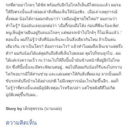
รถที่ตามมาไกลๆ ได้ชัด พร้อมกับอีกไม่ไกลก็เห็นมีไฟถนนแล้ว ผมรอ
ให้ถึงตรงนั้นแล้วค่อยเล่าสิ่งที่ผมเห็นให้น้องฟัง.. เมื่อเล่าเหตุการณ์
ทั้งหมด น้องได้ถามผมกลับมาว่า ‘เหมือนผู้ชายใช่ไหม?’ ผมถามว่า
ทำไมรู้? น้องมันเลยบอกต่อว่า ‘เมื่อกี้ก่อนถึงโค้ง ก่อนที่พี่จะร้องเห้ย!
หนูเห็นผู้ชายยืนอยู่ริมถนนไกลๆ แต่พอรถเข้าไปใกล้ๆ ก็ไม่เห็นแล้ว..’
ตอนนั้น ผมก็ไม่รู้ว่าสิ่งที่น้องเห็นจะเป็นสิ่งเดียวกันไหม ถ้าเป็นคน
เดียวกัน เขาเป็นใคร? ต้องการอะไร? แล้วทำไมผมถึงเห็นเขาแค่ครึ่ง
ตัว? ผมกับน้องได้แต่คุยกันถึงสิ่งที่เห็นไปตลอด คุยไปก็ขนลุกไป.. ผม
ได้แต่เร่งความเร็ว กะว่าจะไปให้ถึงปั๊มน้ำมันข้างหน้าที่อยู่อีกไม่ไกล
นัก ซึ่งที่ปั๊มนั้นจะมีพระพิฆเนศอยู่.. พอไปถึงผมกับน้องก็รีบลงไปกราบ
ไหว้ขอบารมีให้ท่านช่วย และแผ่เมตตาให้กับสิ่งที่ผมเจอ จากนั้นผมก็
ขับรถกลับถึงบ้านได้อย่างปกติ ไม่มีเหตุการณ์อะไรเกิดขึ้นอีก.. ผมก็
ไม่รู้ว่าที่ตรงนั้นเคยมีอุบัติเหตุอะไรหรือเปล่า แต่โชคยังดีที่ไม่เกิด
อุบัติเหตุขึ้นกับผม..
Story by
เด็กสุพรรณ (นามแฝง)
ความคิดเห็น