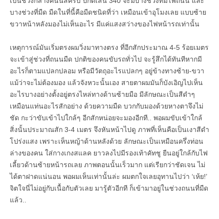
เป็นช่วงกลางคืนนี่สิครับ ปกติเส้น 340 จะมีบางช่วงที่มีไฟถนน และ
บางช่วงที่มืด มืดในที่นี้คือมืดชนิดที่ว่า เหมือนเข้าอุโมงเลย แบบซ้าย
ขวาหน้าหลังมองไม่เห็นอะไร มีแค่แสงสว่างของไฟหน้ารถเท่านั้น
เหตุการณ์มันเริ่มตรงผมวิ่งมาทางตรง ที่อีกสักประมาณ 4-5 ร้อยเมตร
จะเข้าสู่ช่วงที่ถนนมืด ปกติของคนขับรถทั่วไป จะรู้สึกได้ทันทีหากมี
อะไรก็ตามแปลกปลอม หรือมีวัตถุอะไรแปลกๆ อยู่ข้างทางซ้าย-ขวา
แม้ว่าจะไม่ต้องมอง แล้วจังหวะนั้นเอง สายตาผมมันก็บังเอิญไปเห็น
อะไรบางอย่างตั้งอยู่ตรงไหล่ทางด้านซ้ายมือ มีลักษณะเป็นสีดำๆ
เหมือนแท่นอะไรสักอย่าง ด้วยความมืด บวกกับมองด้วยหางตาจึงไม่
ชัด กะว่าขับเข้าไปใกล้ๆ อีกสักหน่อยจะมองอีกที.. พอผมขับเข้าใกล้
สิ่งนั้นประมาณสัก 3-4 เมตร จึงหันหน้าไปดู ภาพที่เห็นคือเป็นเงาสีดำ
โปร่งแสง เพราะเห็นหญ้าด้านหลังด้วย ลักษณะเป็นเหมือนครึ่งท่อน
ล่างของคน ใส่กางเกงสแลค ยาวลงไปมีรองเท้าคัทชู ยืนอยู่ใกล้กับไฟ
เลี้ยวด้านซ้ายหน้ารถเลย ภาพตอนนั้นเร็วมาก แต่เรียกว่าชัดเจน ไม่
ได้ตาฝาดแน่นอน พอผมเห็นเท่านั้นล่ะ ผมตกใจเลยอุทานไปว่า ‘เห้ย!’
จิตใจนี่ไม่อยู่กับเนื้อกับตัวเลย มารู้ตัวอีกที ก็เข้ามาอยู่ในช่วงถนนที่มืด
แล้ว..