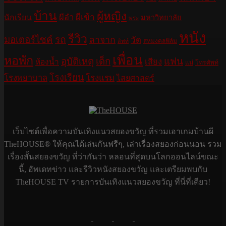
บ้าน
ผู้หญิง
ผีอำ
ผีเข้า
นักเรียน
มหาวิทยาลัย
พระ
หนัง
รีวิว
มอเตอร์ไซค์
รถ
ลาจาก
วัด
สหมงคลฟิล์ม
ลิฟท์
เพื่อน
หอพัก
อุบัติเหตุ
เด็ก
แฟน
เสียง
ห้องน้ำ
แม่
โทรศัพท์
โรงเรียน
โรงพยาบาล
โรงแรม
ไสยศาสตร์
เว็บไซต์เพื่อความบันเทิงแนวสยองขวัญ ที่รวมเอาเกมบ้านผี
TheHOUSE® ให้คุณได้เล่นกันฟรีๆ, เล่าเรื่องสยองก่อนนอน รวม
เรื่องสั้นสยองขวัญ ที่ว่ากันว่า หลอนที่สุดบนโลกออนไลน์ขณะ
นี้, อัพเดทข่าว และรีวิวหนังสยองขวัญ และเตรียมพบกับ
TheHOUSE TV รายการบันเทิงแนวสยองขวัญ ที่นี่ที่เดียว!