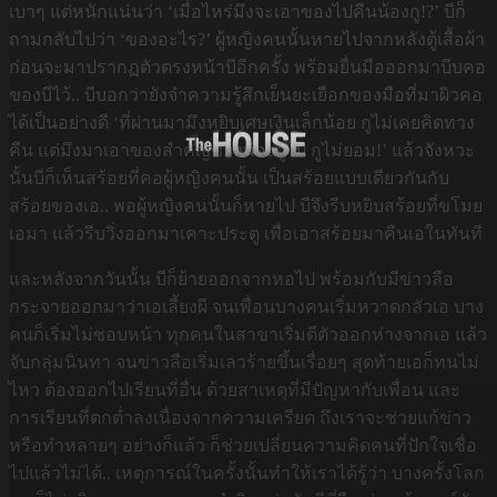
เบาๆ แต่หนักแน่นว่า ‘เมื่อไหร่มึงจะเอาของไปคืนน้องกู!?’ บีก็
ถามกลับไปว่า ‘ของอะไร?’ ผู้หญิงคนนั้นหายไปจากหลังตู้เสื้อผ้า
ก่อนจะมาปรากฏตัวตรงหน้าบีอีกครั้ง พร้อมยื่นมือออกมาบีบคอ
ของบีไว้.. บีบอกว่ายังจำความรู้สึกเย็นยะเยือกของมือที่มาผิวคอ
ได้เป็นอย่างดี ‘ที่ผ่านมามึงหยิบเศษเงินเล็กน้อย กูไม่เคยคิดทวง
คืน แต่มึงมาเอาของสำคัญของน้องกูไป กูไม่ยอม!’ แล้วจังหวะ
นั้นบีก็เห็นสร้อยที่คอผู้หญิงคนนั้น เป็นสร้อยแบบเดียวกันกับ
สร้อยของเอ.. พอผู้หญิงคนนั้นก็หายไป บีจึงรีบหยิบสร้อยที่ขโมย
เอมา แล้วรีบวิ่งออกมาเคาะประตู เพื่อเอาสร้อยมาคืนเอในทันที
และหลังจากวันนั้น บีก็ย้ายออกจากหอไป พร้อมกับมีข่าวลือ
กระจายออกมาว่าเอเลี้ยงผี จนเพื่อนบางคนเริ่มหวาดกลัวเอ บาง
คนก็เริ่มไม่ชอบหน้า ทุกคนในสาขาเริ่มตีตัวออกห่างจากเอ แล้ว
จับกลุ่มนินทา จนข่าวลือเริ่มเลวร้ายขึ้นเรื่อยๆ สุดท้ายเอก็ทนไม่
ไหว ต้องออกไปเรียนที่อื่น ด้วยสาเหตุที่มีปัญหากับเพื่อน และ
การเรียนที่ตกต่ำลงเนื่องจากความเครียด ถึงเราจะช่วยแก้ข่าว
หรือทำหลายๆ อย่างก็แล้ว ก็ช่วยเปลี่ยนความคิดคนที่ปักใจเชื่อ
ไปแล้วไม่ได้.. เหตุการณ์ในครั้งนั้นทำให้เราได้รู้ว่า บางครั้งโลก