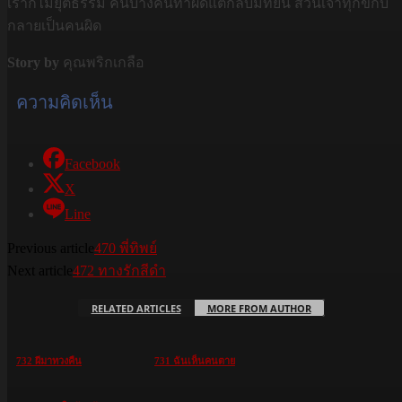
เราก็ไม่ยุติธรรม คนบางคนทำผิดแต่กลับมีที่ยืน ส่วนเจ้าทุกข์กับ
กลายเป็นคนผิด
Story by
คุณพริกเกลือ
ความคิดเห็น
Facebook
X
Line
Previous article
470 พี่ทิพย์
Next article
472 ทางรักสีดำ
RELATED ARTICLES
MORE FROM AUTHOR
732 ผีมาทวงคืน
731 ฉันเห็นคนตาย