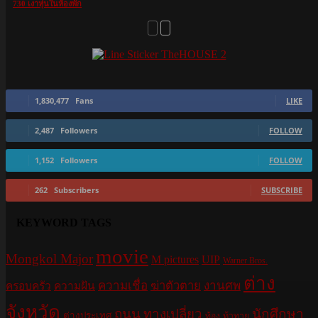
730 เงาหุ่นในห้องพัก
1,830,477
Fans
LIKE
2,487
Followers
FOLLOW
1,152
Followers
FOLLOW
262
Subscribers
SUBSCRIBE
KEYWORD TAGS
movie
Mongkol Major
M pictures
UIP
Warner Bros.
ต่าง
ความเชื่อ
ฆ่าตัวตาย
งานศพ
ครอบครัว
ความฝัน
จังหวัด
ถนน
ทางเปลี่ยว
นักศึกษา
ต่างประเทศ
ท้อง
ท้าทาย