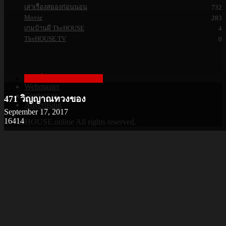
เล่าเรื่องสยองก่อนนอน
732
Movie
283
เกมบ้านผี TheHOUSE
4
TheHOUSE TV
0
เล่าเรื่องสยองก่อนนอน
Webmaster
Contact us
471 วิญญาณทวงของ
Advertising
September 17, 2017
16414
© TheHOUSE.online All rights reserved.