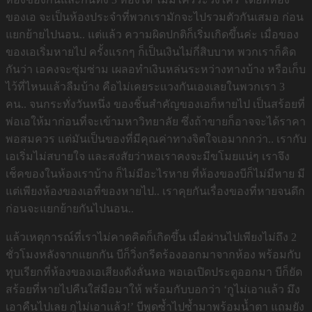
ของเอ จะเป็นห้องประจำที่พวกเรามักจะไปรวมตัวกันเสมอ ก่อน
แยกย้ายไปนอน.. แต่แล้ว ความผิดปกติก็เริ่มเกิดขึ้นค่ะ เมื่อของ
ของเอเริ่มหายไป ครั้งแรกๆ ก็เป็นเงินไม่กี่สิบบาท พวกเราก็คิด
กันว่า เอคงจะซุ่มซ่าม เผลอทำเงินหล่นระหว่างทางบ้าง หรือเก็บ
ไว้ที่ไหนแล้วลืมบ้าง คือไม่เคยระแวงกันเองเลยในพวกเรา 3
คน.. จนกระทั่งวันหนึ่ง ของชิ้นสำคัญของเอก็หายไป เป็นสร้อยที่
พ่อเอให้มาก่อนที่จะเข้ามหาวิทยาลัย ซึ่งถ้าขายก็อาจจะได้ราคา
พอสมควร แต่มันเป็นของที่มีคุณค่าทางจิตใจเอมากกว่า.. เรากับ
เอเริ่มไม่สบายใจ และสงสัยว่าหอเราคงจะมีขโมยแน่ๆ เราจึง
เช็คของในห้องเราบ้าง ก็ไม่มีอะไรหาย ที่ห้องของบีก็ไม่มีหาย มี
แต่เพียงห้องของเอที่ของหายไป.. เราคุยกันเรื่องของที่หายจนดึก
ก่อนจะแยกย้ายกันไปนอน..
แล้วเหตุการณ์ที่เราไม่คาดคิดก็เกิดขึ้น เมื่อผ่านไปเพียงไม่ถึง 2
ชั่วโมงหลังจากแยกกัน บีก็วิ่งกรีดร้องออกมาจากห้อง พร้อมกับ
ทุบเรียกที่ห้องของเอเสียงดังลั่นหอ พอเอเปิดประตูออกมา บีก็ยัด
สร้อยที่หายไปคืนใส่มือมาให้ พร้อมกับบอกว่า ‘กูไม่เอาแล้ว มึง
เอาคืนไปเลย กูไม่เอาแล้ว!’ บีพูดซ้ำไปซ้ำมาพร้อมน้ำตา แถมยัง