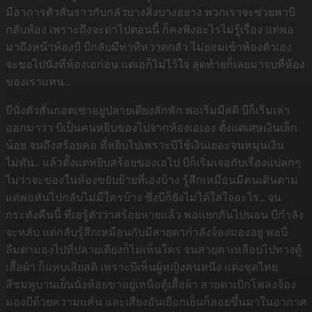
มีอาการตัวสั่นราวกับกลัวบางสิ่งบางอย่าง พวกเราจะช่วยพาบี
กลับห้อง เพราะถึงจะด่าไปตอนนี้ ก็คงฟังอะไรไม่รู้เรื่อง แต่พอ
มาถึงหน้าห้องบี บีกลับมีท่าทีหวาดกลัว ไม่ยอมเข้าห้องตัวเอง
จะขอไปนั่งที่ห้องเอก่อน แต่เอก็ไม่ไว้ใจ สุดท้ายก็เลยมาจบที่ห้อง
ของเราแทน..
บีนั่งตัวสั่นกอดเข่าอยู่ปลายเตียงสักพัก พอเริ่มมีสติ บีก็เริ่มเล่า
ออกมาว่า บีเป็นคนหยิบของไปจากห้องเอเอง ตั้งแต่เศษเงินเล็ก
น้อย จนถึงสร้อยคอ ที่หยิบไปเพราะบีใช้เงินเยอะจนหมุนเงิน
ไม่ทัน.. แล้วตั้งแต่หยิบสร้อยของเอไป บีก็เริ่มเจอกับเรื่องแปลกๆ
ไม่ว่าจะของในห้องขยับย้ายที่เองบ้าง รู้สึกเหมือนมีคนเดินตาม
แต่พอหันไปกลับไม่มีใครบ้าง ซึ่งบีก็ยังไม่ได้ใส่ใจอะไร.. จน
กระทั่งคืนนี้ ที่เอรู้ตัวว่าสร้อยหายแล้ว พอแยกกันไปนอน บีกำลัง
จะหลับ แต่กลับรู้สึกเหมือนกับมีสายตากำลังจ้องมองอยู่ พอบี
ลืมตามองไปที่ปลายเตียงก็ไม่เห็นใคร จนสายตาเหลือบไปทางตู้
เสื้อผ้า ก็แทบเสียสติ เพราะบีเห็นผู้หญิงคนหนึ่ง แต่งชุดไทย
สีชมพูบานเย็นนั่งห้อยขาอยู่เหนือตู้เสื้อผ้า สายตาเบิกโพลงจ้อง
มองบีด้วยความแค้น และเสียงอันเยือกเย็นก็ลอยขึ้นมาในอากาศ