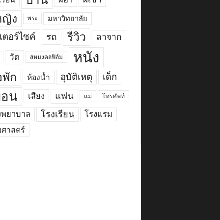
้หญิง
มหาวิทยาลัย
พระ
รีวิว
เตอร์ไซค์
รถ
ลาจาก
หนัง
วัด
สหมงคลฟิล์ม
พัก
อุบัติเหตุ
เด็ก
ห้องน้ำ
ื่อน
แฟน
เสียง
แม่
โทรศัพท์
โรงเรียน
งพยาบาล
โรงแรม
ยศาสตร์