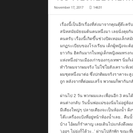
November 17, 2017
14631
เรื่องนี้เป็นอีกเรื่องที่ส่งมาจากคุณตุ๊ต๊ะคร
สนิทสมัยมัธยมต้นคนหนึ่งมา เลยนั่งคุยกันเ
คนครับ เรื่องนี้เกิดขึ้นช่วงปิดเทอมเล็กสมั
มกฏระเบียบของโรงเรียน เด็กผู้หญิงจะต้อง
ยาวกัน ฮิตกันมากในหมู่เด็กหญิงผมทรงก
แห่งหนึ่งย่านเมืองเก่าของกรุงเทพฯ นิ่มก็เ
ทำวิกผมจากผมจริง ไม่ใช่ใยสังเคราะห์เหมือ
ผมชุดหนึ่งมาต่อ ซึ่งปกติผมจริงราคาจะส
ถูก หลังจากที่ต่อผมเสร็จ พวกผมก็พากันกล
ผ่านไป 2 วัน พวกผมและเพื่อนอีก 3 คนได้น
คนต่างกลับ วันนั้นพ่อแม่ของนิ่มไม่อยู่ห้
มีเตียงใหญ่ๆ ปลายเตียงจะเป็นห้องน้ำ ฝั่งขว
โต๊ะเครื่องแป้งที่อยู่หน้าห้องน้ำเลย.. คืนน
บ้าง ไอ้ผมก็รำคาญ เลยเดินไปแกล้งดึงผมนิ
‘เออๆ ไม่ยุ่งก็ได้วะ..’ ผ่านไปสักพัก ขณะที