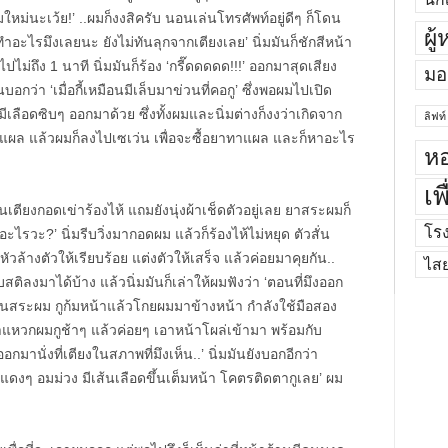
มใหม่นะเว้ย!’ ..ผมก็งงสิครับ นอนเล่นโทรศัพท์อยู่ดีๆ ก็โดน
ผู
ทำอะไรมึงเลยนะ ยังไม่ทันลุกจากเตียงเลย’ นิ่มมันก็ชักสีหน้า
ไม่ถึง 1 นาที นิ่มมันก็ร้อง ‘กรี๊ดดดดด!!!’ ออกมาสุดเสียง
มอ
อกว่า ‘เมื่อกี้เหมือนมีเล็บมาข่วนที่คอกู’ ซึ่งพอผมไปเปิด
ีเลือดซิบๆ ออกมาด้วย ซึ่งทั้งผมและนิ่มต่างก็งงว่าเกิดจาก
ลิฟท์
ำแผล แล้วผมก็ลงไปเซเว่น เพื่อจะซื้อยาทาแผล และก็หาอะไร
หอ
เพ
บนเตียงกอดเข่าร้องไห้ แถมยังนุ่งผ้าเช็ดตัวอยู่เลย ยาสระผมก็
โร
ไรวะ?’ นิ่มรีบวิ่งมากอดผม แล้วก็ร้องไห้ไม่หยุด ตัวสั่น
หัวล้างตัวให้เรียบร้อย แต่งตัวให้เสร็จ แล้วค่อยมาคุยกัน..
ไส
ติลงมาได้บ้าง แล้วนิ่มมันก็เล่าให้ผมฟังว่า ‘ตอนที่มึงออก
อนสระผม กูก้มหน้าแล้วโกยผมมาข้างหน้า กำลังใช้มือสอง
งมาแหวกผมกูช้าๆ แล้วค่อยๆ เอาหน้าโผล่เข้ามา พร้อมกับ
อกมานั่งที่เตียงในสภาพที่มึงเห็น..’ นิ่มมันยังบอกอีกว่า
ดงๆ อมม่วง มีเส้นเลือดขึ้นเต็มหน้า โคตรติดตากูเลย’ ผม