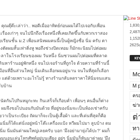
ับ คุณตุ๊ต๊ะเล่าว่า.. พอดีเมื่ออาทิตย์ก่อนผมได้ไปเจอกับเพื่อน
1,830
2,487
รื่องเก่าๆ จนไปนึกถึงเรื่องหนึ่งที่เคยเกิดขึ้นกับพวกเราสอง
1,152
ยเรียนชั้น ม.2 เพื่อนสนิทผมคนนี้เป็นผู้หญิงชื่อ นิ่ม ครับ ตา
262
Su
ตัดผมสั้นเท่าติ่งหู พอถึงช่วงปิดเทอม ก็มักจะนิยมไปต่อผม
ะลาในโรงเรียนของผม วันหนึ่ง นิ่มชวนผมไปต่อผมที่ตลาด
KE
ดินหาร้านอยู่พักหนึ่ง จนไปเจอร้านที่ถูกใจ ด้วยความที่ร้านนี้
นที่อื่นส่วนใหญ่ นิ่มเดินเลือกผมอยู่นาน จนในที่สุดก็เลือก
Mo
ูง แต่ด้วยเพราะอะไรไม่รู้ ทางร้านกลับลดราคาให้นิ่มจนแสน
M p
ับบ้าน
ครอ
ัดกันไปกินหมูกะทะ กินเสร็จก็เกือบค่ำ เพื่อนๆ คนอื่นก็ต่าง
ฆ่า
อง ผมจึงขอไปนอนกับมันด้วย ที่อยู่ของนิ่มจะเป็นห้องเช่าครับ
ต่
าเป็นระเบียง ถัดมาก็จะเป็นตู้เสื้อผ้า และที่เด่นที่สุดก็คือ
ั้นนิ่มก็ได้แต่นั่งอยู่หน้าโต๊ะเครื่องแป้ง หวีผมไปมา ลูบบ้าง ดม
ทา
่ม นิ่มมันด่าผมใหญ่เลยครับ บอก ‘มึงอย่ามายุ่งได้ปะ?’ ผมก็
่ผมนอนเล่นโทรศัพท์อยู่บนเตียง อยู่ๆ นิ่มมันก็หันมาด่าผม ‘มึง
นัก