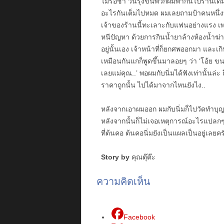
ไม่รอช้า วันรุ่งขึ้นพวกผมพากันไปร้านเดิม
อะไรกันเต็มไปหมด ผมเลยถามป้าคนหนึ่งที่ย
เจ้าของร้านนี้ทะเลาะกับแฟนอย่างแรง เ
หนีปัญหา ด้วยการกินน้ำยาล้างห้องน้ำฆ่า
อยู่นั้นเอง เจ้าหน้าที่ก็ยกศพออกมา และเก
เหมือนกันแกก็พูดขึ้นมาลอยๆ ว่า ‘โอ้ย 
เลยแม่คุณ..’ พอผมกับนิ่มได้ฟังเท่านั้นล่ะ
ราคาถูกนั้น ไปได้มาจากไหนยังไง..
หลังจากเอาผมออก ผมกับนิ่มก็ไปวัดทำบุญ
หลังจากนั้นก็ไม่เจอเหตุการณ์อะไรแปลกๆ อี
ที่ต้นคอ ต้นคอนิ่มยังเป็นแผลเป็นอยู่เลยคร
Story by
คุณตุ๊ต๊ะ
ความคิดเห็น
Facebook