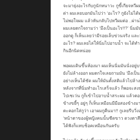
จะมายุ่งอะไรกับกูนักหนาวะ กูขี้เกียจหวีผ
ด่า ผมเลยบอกมันไปว่า ‘อะไร? กูยังไม่ได้
ไม่พอใจผม แล้วหันกลับไปหวีผมต่อ ..ผ่านไป
ผมเลยตกใจถามว่า ‘มึงเป็นอะไร!!?’ นิ่มมันบ
ออกดู ก็เห็นเลยว่ามีรอยเล็บข่วนจริง และม
อะไร? ผมเลยไล่ให้นิ่มไปอาบน้ำ จะได้ท
กินอีกนิดหน่อย
พอผมเดินขึ้นห้องมา ผมเห็นนิ่มมันนั่งอยู่
ยังไม่ล้างออก ผมตกใจเลยถามมัน ‘มึงเป็นอะ
อย่างเห็นได้ชัด ผมให้มันตั้งสติแล้วไปล้าง
หลังจากที่นิ่มทำอะไรเสร็จแล้ว ก็พอจะสงบส
ไปเซเว่น กูก็เข้าไปอาบน้ำสระผม แล้วต
ข้างขยี้ๆ อยู่ๆ ก็เห็นเหมือนมีมือสองข้า
ตะคอกใส่กูว่า เอาผมกูคืนมา!! กูเลยรีบวิ่งอ
‘หน้าตาของผู้หญิงคนนั้นซีดขาว ดวงตาสีแ
ได้ฟังก็แทบช็อคเหมือนกันครับ