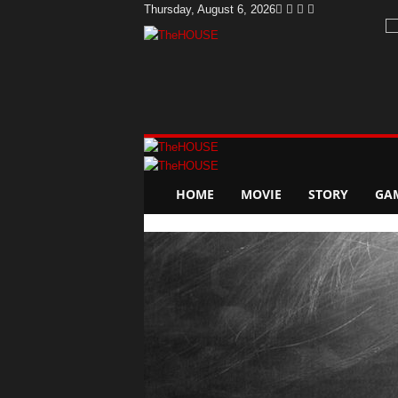
Thursday, August 6, 2026
T
h
e
H
o
u
s
e
HOME
MOVIE
STORY
GA