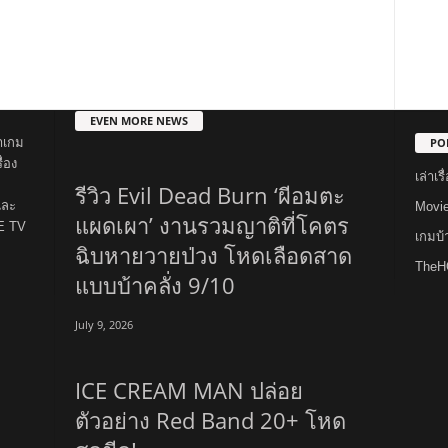
EVEN MORE NEWS
PO
าเกม
่อง
เล่าเ
รีวิว Evil Dead Burn ‘ผีอมตะ
และ
Movi
แผดเผา’ งานรวมญาติที่โคตร
E TV
เกมบ
ฉิบหายวายป่วง โหดเลือดสาด
TheH
แบบบ้าคลั่ง 9/10
July 9, 2026
ICE CREAM MAN ปล่อย
ตัวอย่าง Red Band 20+ โหด