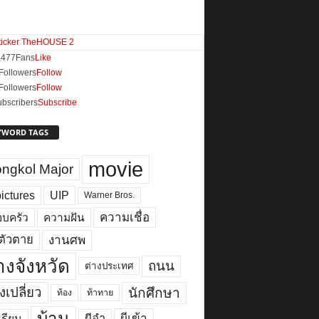
,477
Fans
Like
Followers
Follow
Followers
Follow
bscribers
Subscribe
YWORD TAGS
movie
ngkol Major
ictures
UIP
Warner Bros.
ความเชื่อ
บครัว
ความฝัน
งานศพ
ตัวตาย
างจังหวัด
ถนน
ต่างประเทศ
งเปลี่ยว
นักศึกษา
ท้อง
ท้าทาย
บ้าน
ผีเข้า
ผีอำ
เรียน