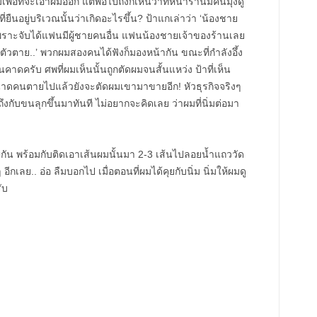
เพื่อที่จะเอาผมออก แต่พอไปถึงก็เห็นว่าที่หน้าร้านมีคนมุงดู
ืนอยู่บริเวณนั้นว่าเกิดอะไรขึ้น? ป้าแกเล่าว่า ‘น้องชาย
พราะจับได้แฟนมีผู้ชายคนอื่น แฟนน้องชายเจ้าของร้านเลย
ตัวตาย..’ พวกผมสองคนได้ฟังก็มองหน้ากัน ขณะที่กำลังอึ้ง
ินคาดครับ ศพที่ผมเห็นนั้นถูกตัดผมจนสั้นแหว่ง ป้าที่เห็น
ขนาดคนตายไปแล้วยังจะตัดผมเขามาขายอีก! หัวธุรกิจจริงๆ
 ถึงกับขนลุกขึ้นมาทันที ไม่อยากจะคิดเลย ว่าผมที่นิ่มต่อมา
กัน พร้อมกับติดเอาเส้นผมนั้นมา 2-3 เส้นไปลอยน้ำแถววัด
กเลย.. อ่อ ลืมบอกไป เมื่อตอนที่ผมได้คุยกับนิ่ม นิ่มให้ผมดู
ับ