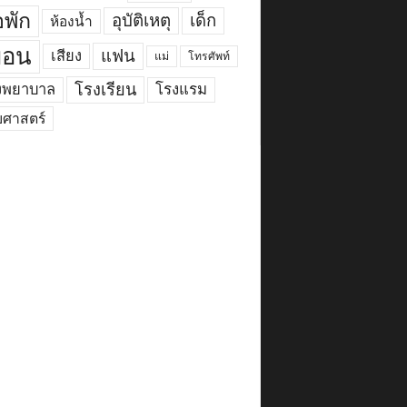
พัก
อุบัติเหตุ
เด็ก
ห้องน้ำ
ื่อน
แฟน
เสียง
แม่
โทรศัพท์
งพยาบาล
โรงเรียน
โรงแรม
ยศาสตร์