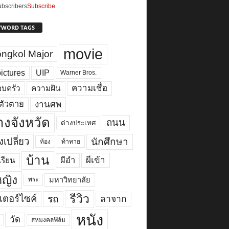
bscribers
Subscribe
YWORD TAGS
movie
ngkol Major
ictures
UIP
Warner Bros.
ความเชื่อ
บครัว
ความฝัน
งานศพ
ตัวตาย
างจังหวัด
ถนน
ต่างประเทศ
เปลี่ยว
นักศึกษา
ท้อง
ท้าทาย
บ้าน
ผีเข้า
ผีอำ
เรียน
้หญิง
มหาวิทยาลัย
พระ
รีวิว
เตอร์ไซค์
รถ
ลาจาก
หนัง
วัด
สหมงคลฟิล์ม