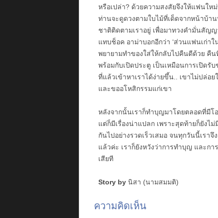
หรือเปล่า? ด้วยความสงสัยจึงให้แฟนใหม่พ
ท่านจะดูดวงตามใบไม้ที่เด็ดจากหน้าบ้านท
ชาติติดตามเราอยู่ เพื่อมาทวงคำมั่นสัญญาท
แทบช็อค อาม่าบอกอีกว่า ‘ส่วนแฟนเก่าใน
พยายามทำของใส่ให้กลับไปคืนดีด้วย คืนที
พร้อมกับเปิดประตู เป็นเหมือนการเปิดรั
ที่แล้วเข้าหาเราได้ง่ายขึ้น.. เขาไม่ปล่
และขออโหสิกรรมแก่เขา
หลังจากนั้นเราก็ทำบุญมาโดยตลอดที่มีโอ
แต่ก็มีเรื่องน่าแปลก เพราะสุดท้ายก็ยังไ
กันไปอย่างรวดเร็วเสมอ จนทุกวันนี้เราจึง
แล้วค่ะ เราก็ยังหวังว่าการทำบุญ และก
เสียที
Story by
นิสา (นามสมมติ)
ความคิดเห็น