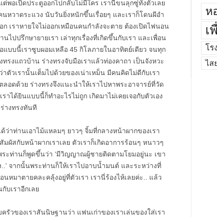
 แต่พอเปิดประตูออกไปกลับไม่มีใคร เรานี่ขนลุกซู่ทั้งตัวเลย
หอ
คนหวาดระแวง นับวันยิ่งหนักขึ้นเรื่อยๆ และเราก็โดนผีอำ
้าอก เราหายใจไม่ออกเหมือนคนกำลังจะตาย ต้องเปิดไฟนอน
เพ
้านไปปรึกษายายเรา เล่าทุกเรื่องที่เกิดขึ้นกับเรา และเพื่อน
โร
จอแบบนี้เราซูบผอมเหลือ 45 กิโลภายในอาทิตย์เดียว จนทุก
ทรงแถวบ้าน ร่างทรงจับมือเราแล้วท่องคาถา เป็นจังหวะ
ไส
ตัวเรานั้นเต็มไปด้วยของเน่าเหม็น มีคนคิดไม่ดีกับเรา
ลอดด้วย ร่างทรงจึงแนะนำให้เราไปหาพระอาจารย์ที่วัด
ป เราได้ยินแบบนี้ก็ทำอะไรไม่ถูก เกิดมาไม่เคยเจอกับตัวเอง
่างทรงทันที
ำได้ว่าท่านเอาไม้แหลมๆ ยาวๆ จิ้มที่กลางหน้าผากของเรา
้จะสัมผัสกับหน้าผากเราเลย ตัวเราก็เกิดอาการร้อนๆ หนาวๆ
ะท่านก็พูดขึ้นว่า ‘มีวิญญาณผู้ชายติดตามโยมอยู่นะ เขา
มึง..’ จากนั้นพระท่านก็ให้เราไปอาบน้ำมนต์ และระหว่างที่
นหมาตายคละคลุ้งอยู่ที่ตัวเรา เรานี่ร้องไห้เลยค่ะ.. แล้ว
้นกับเราอีกเลย
ครอบครัวของเราสันนิษฐานว่า แฟนเก่าของเราเล่นของใส่เรา