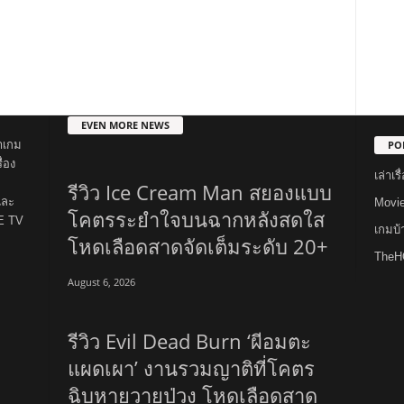
EVEN MORE NEWS
PO
าเกม
่อง
เล่าเ
รีวิว Ice Cream Man สยองแบบ
และ
Movi
โคตรระยำใจบนฉากหลังสดใส
E TV
เกมบ
โหดเลือดสาดจัดเต็มระดับ 20+
TheH
August 6, 2026
รีวิว Evil Dead Burn ‘ผีอมตะ
แผดเผา’ งานรวมญาติที่โคตร
ฉิบหายวายป่วง โหดเลือดสาด