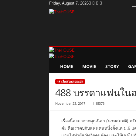
Friday, August 7, 2026
T
h
e
H
o
u
s
e
HOME
MOVIE
STORY
GA
เล่าเรื่องสยองก่อนนอน
488 บรรดาแฟนในอ
November 23, 2017
18376
เรื่องนี้ส่งมาจากคุณนิสา (นามสมมติ) ครับ 
ค่ะ คือเราคบกับแฟนคนหนึ่งตั้งแต่ ม.6 แต่
แอบไปทำผู้หญิงอีกคนท้อง และให้เธอไปทำแ