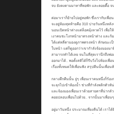
จบ ยังคงตามมาหาที่หอพัก และคอยตื๊อ จ
ต่อมาเราก็ย้ายไปอยู่หอพัก ซึ่งเรากับเพื
จะอยู่ห้องสุดท้ายคือ 310 บ่ายวันหนึ่งหล
นอนเปิดหน้าต่างแต่ล็อคมุ้งลวดไว้ เพื่อให้
เงาคนชะโงกหน้ามาตรงหน้าต่าง และก้มมอ
ได้แต่หลี่ตามองดูภาพตรงหน้า ลักษณะเป
ใบหน้า แต่ก็ดูออกว่าเขากำลังจ้องมองมา
สามารถทำได้เลย จนในที่สุดเรานึกถึงพ่อ
ออกมาได้.. พอตั้งสติได้ก็รีบวิ่งไปห้อง
เรื่องทั้งหมดให้เพื่อนฟัง สรุปคืนนั้นเพื
กลางดึกคืนนั้น จู่ๆ เพื่อนเราคนหนึ่งก็ร้องกร
จะลุกไปเข้าห้องน้ำ ช่วงที่กำลังพลิกตัว
และจ้องมองเพื่อนเราด้วยสายตาที่น่ากลัวมา
คอยปลอบเพื่อนไปด้วย.. จากนั้นมาเพื่อนๆ
อยู่มาวันหนึ่ง ประมาณเที่ยงคืนได้ เราได