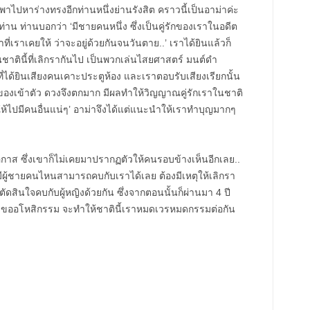
าไปหาร่างทรงอีกท่านหนึ่งย่านรังสิต คราวนี้เป็นอาม่าค่ะ
่าน ท่านบอกว่า ‘มีชายคนหนึ่ง ซึ่งเป็นคู่รักของเราในอดีต
ี่เราเคยให้ ว่าจะอยู่ด้วยกันจนวันตาย..’ เราได้ยินแล้วก็
ชาตินี้ที่เลิกรากันไป เป็นพวกเล่นไสยศาสตร์ มนต์ดำ
่ได้ยินเสียงคนเคาะประตูห้อง และเราตอบรับเสียงเรียกนั้น
บของเข้าตัว ดวงจึงตกมาก มีผลทำให้วิญญาณคู่รักเราในชาติ
อยให้ไปมีคนอื่นแน่ๆ’ อาม่าจึงได้แต่แนะนำให้เราทำบุญมากๆ
กาส ซึ่งเขาก็ไม่เคยมาปรากฏตัวให้คนรอบข้างเห็นอีกเลย..
ม่มีผู้ชายคนไหนสามารถคบกับเราได้เลย ต้องมีเหตุให้เลิกรา
ตัดสินใจคบกับผู้หญิงด้วยกัน ซึ่งจากตอนนั้นก็ผ่านมา 4 ปี
ารขออโหสิกรรม จะทำให้ชาตินี้เราหมดเวรหมดกรรมต่อกัน