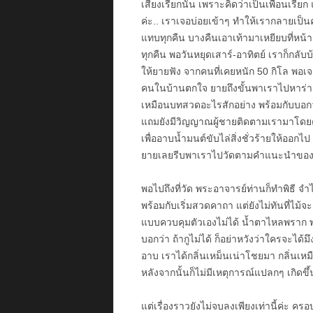
เสียงเรียกนั้น เพราะคิดว่าเป็นเพื่อนเรียก
ค่ะ.. เราเจอบ่อยเข้าๆ ทำให้เรากลายเป็น
แทบทุกคืน บางคืนเอาเท้ามาเหยียบที่หน
ทุกคืน พอวันหยุดเสาร์-อาทิตย์ เราก็กลับบ
ให้ยายฟัง จากคนที่เคยหนัก 50 กิโล พอเ
คนในบ้านตกใจ ยายถึงขั้นพาเราไปหาร่าง
เหมือนบทสวดอะไรสักอย่าง พร้อมกับบอกว่า
แถมยังมีวิญญาณผู้ชายติดตามเรามาโดยต
เพื่ออาบน้ำมนต์ขับไล่สิ่งชั่วร้ายให้ออกไ
ยายเลยรีบพาเราไปวัดตามคำแนะนำของร
พอไปถึงที่วัด พระอาจารย์ท่านก็ทำพิธี จ
พร้อมกับเริ่มสวดคาถา แต่ยังไม่ทันที่ไม
แบบควบคุมตัวเองไม่ได้ น้ำตาไหลพราก พร
บอกว่า ถ้ากูไม่ได้ ก็อย่าหวังว่าใครจะได้
อาบ เราได้กลิ่นเหม็นเน่าโชยมา กลิ่นเหมือ
หลังจากนั้นก็ไม่มีเหตุการณ์แปลกๆ เกิดขึ
แต่เรื่องราวยังไม่จบลงเพียงเท่านี้ค่ะ 