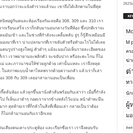
262
Su
นเราบอกว่าจะแจ้งตำรวจแล้วนะ เขาถึงได้เลิกตามในที่สุด
KE
่อนสนิทอยู่กันคนละห้องเรียงกันเลยคือ 308, 309 และ 310 เรา
ังจากเรียนเสร็จ เราก็กลับมานอนกลางวันที่ห้อง ซึ่งปกติเราจะ
Mo
ลมมันเข้า และในช่วงที่กำลังจะเคลิ้มหลับ จู่ๆ ก็รู้สึกเหมือนมี
M p
งมาที่เรา น่าแปลกมากที่เราขยับตัวหรือทำอะไรไม่ได้เลย
็นคนรูปร่างสูงใหญ่ ตัวดำๆ แม้จะมองไม่เห็นรายละเอียดของ
ครอ
ที่เรา เราพยายามจะพลิกตัว จะขยับปาก หรือจะตะโกน ก็ไม่
ฆ่า
แม่ และภาวนาขอให้ช่วยลูกด้วย เท่านั้นแหละ เราจึงหลุด
ต่
เพื่อน ในสภาพแบบน้ำตาไหลพรากด้วยความกลัว แล้วเราก็เล่า
่อนห้อง 308 กับ 309 เลยอาสามานอนเป็นเพื่อน
ทาง
ี๊ดลั่นห้อง แล้วลุกขึ้นมานั่งตัวสั่นพร้อมกับเล่าว่า เมื่อกี้กำลัง
นัก
หันไป ก็เห็นเงาดำๆ กอดเราจากข้างหลังไว้แน่น หน้าดำทะมึน
ผู
ก สุดท้ายเราที่ก็กลัวในสิ่งที่เพื่อนเล่า กลายเป็นว่าต้อง
 ก็ไม่กล้ามานอนกับเราอีกเลย
มอ
้ยินเสียงคนเคาะประตูห้อง และเรียกชื่อเรา เราจึงตอบรับ
ลิฟท์