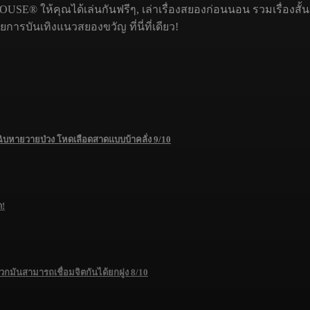
USE® ให้คุณได้เล่นกันฟรีๆ, เล่าเรื่องสยองก่อนนอน รวมเรื่องสั้
รบันเทิงแนวสยองขวัญ ที่นี่ที่เดียว!
ฉิบหายวายป่วง โหดเลือดสาดแบบบ้าคลั่ง 9/10
ด!
ำ พวกมันสามารถเชื่อมจิตกันได้ยกฝูง 8/10