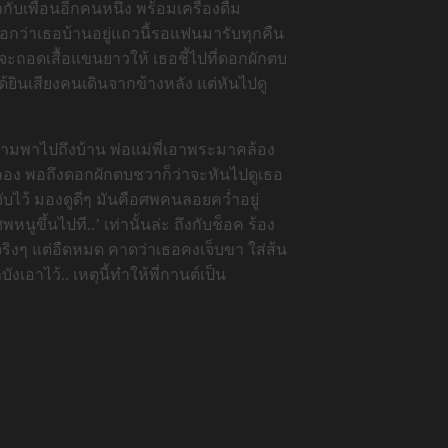
กับเพื่อนอีกคนหนึ่ง พร้อมเครื่องดื่ม
่บอกว่าเธอบ้านอยู่แถวนี้รอแฟนมารับทุกคืน
เลยจะถอดเสื้อแขนยาวให้ เธอชี้ไปที่ดอกผักตบ
ด้ยินเสียงคนเดินจากข้างหลัง แต่หันไปดู
ต้องหามพาไปถึงบ้าน พ่อแม่พี่เอาพระมาคล้อง
นคลอง พอถึงดอกผักตบชวาก็ว่าจะหันไปดูเธอ
จับไว้ มองดูดีๆ มันคือศพคนลอยคว่ำอยู่
ขึ้นไปที..’ เท่านั้นล่ะ ถึงกับช็อค ร้อง
ริงๆ แต่อืดหมด คาดว่าเธอคงเจ็บขา ใส่ส้น
อาไว้.. เหตุนี้ทำให้พี่กานต์เป็น