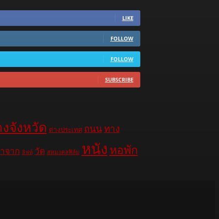
LIKE
FOLLOW
FOLLOW
SUBSCRIBE
างจังหวัด
ถนน
ทาง
ต่างประเทศ
หนัง
หอพัก
าจาก
วัด
สหมงคลฟิล์ม
ลิฟท์