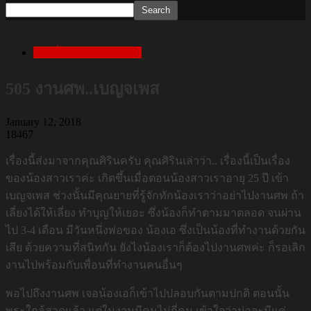
เล่าเรื่องสยองก่อนนอน
505 งานศพ..เบญจเพส
January 12, 2018
18467
เรื่องนี้ส่งมาจากคุณศิรินครับ คุณศิรินเล่าว่า.. เรื่องนี้เป็นเรื่อง
ของน้องสาวเราค่ะ เกิดขึ้นเมื่อตอนน้องสาวเราอายุ 25 ปี เข้า
เบญจเพส ช่วงนั้นมีคุณยายที่รู้จักทักน้องเราว่าอย่าไปงานศพ ถ้า
เลี่ยงได้ให้เลี่ยง ทำบุญให้เยอะ ซึ่งน้องก็ทำตามมาตลอด จนผ่าน
ไป 3-4 เดือน มีวันหนึ่งพ่อของ น้องเอ ซึ่งเป็นน้องที่ทำงานด้วยกัน
เสีย ด้วยความที่สนิทกัน ยังไงน้องเราก็ต้องไปงานศพค่ะ ก็รอเลิก
งานไปพร้อมกับเพื่อนที่ทำงานคนอื่นๆ
พอไปถึงงานศพ เจอน้องเอก็เข้าไปปลอบกันตามปกติ ตอนนั้น
พระใกล้สวดแล้ว แต่ในงานมีคนไม่กี่คน เข้าใจว่าน่าจะมีแค่