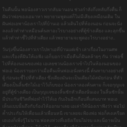
ในคืนนั้น พอน้องสาวเรากลับมานอน ช่วงกำลังกึ่งหลับกึ่งตื่น ก็
ฝันว่าพ่อของเอมาหา พยายามพูดแต่ก็ไม่มีเสียงเหมือนเดิม ใน
ฝันพ่อเอพาน้องเราไปที่บ้านเอ แล้วเดินไปที่ห้องนอน ก่อนจะนั่ง
ลงแล้วทำท่าเหมือนค้นหาอะไรบางอย่างที่ตู้ข้างเตียง และลุกขึ้น
แล้วทำท่าชี้ไปที่หัวเตียง แล้วพยายามจะพูดอะไรบางอย่าง..
วันรุ่งขึ้นน้องสาวเราไปหาเอที่บ้านแต่เช้า เล่าเรื่องในงานศพ
และเรื่องที่ฝันให้เอฟัง เอก็บอกว่าเมื่อคืนก็ฝันคล้ายๆ กัน ว่าพ่อชี้
ไปที่ห้องนอนของพ่อ เอเลยชวนน้องเราเข้าไปในห้องนอนของ
พ่อเอ น้องเราบอกว่าเมื่อคืนเห็นพ่อเอนั่งตรงนี้ ค้นหาบางอย่างที่
ตู้ ก่อนจะชี้ไปที่หัวเตียง ซึ่งเตียงมันจะเป็นเตียงไม้สมัยก่อน ที่หัว
เตียงเป็นลิ้นชักไม้เอาไว้เก็บของ น้องเราลองค้นตาม ก็เจอกุญแจ
อยู่ที่ตู้ข้างเตียง เป็นกุญแจของลิ้นชักหัวเตียงนั่นเอง ในลิ้นชักนั้น
มีประกันชีวิตที่พ่อทำไว้ให้เอ กับเงินอีกเกือบสี่แสนบาท พอเอ
เห็นแบบนั้นถึงกับร้องไห้ออกมาเลย เอเล่าให้น้องเราฟังว่า พ่อไป
ค้ำประกันให้เพื่อนแล้วเพื่อนหนี เขาเลยจะฟ้องพ่อ พ่อก็คงเครียด
เอเองก็เพิ่งรู้ไม่นาน พ่อคงห่วงที่เอยังเรียนไม่จบ และนี่อาจเป็น