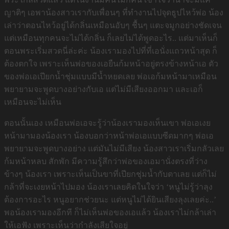
ญาติๆ เอพาน้องสาวเรากับเพื่อนๆ ที่ทำงานไปจุดธูปไหว้พ่อ น้อง
เล่าว่าตอนไหว้อยู่ได้กลิ่นเหมือนอับๆ ชื้นๆ แตะจมูกอย่างชัดเจน
แต่เหมือนทุกคนจะไม่ได้กลิ่น ก็เลยไม่ได้พูดอะไร.. แต่มาเห็นก็
ตอนพระเริ่มสวดนี่ล่ะค่ะ น้องเรามองไปที่ที่เอนั่งแถวหน้าสุด ก็
ต้องตกใจ เพราะเห็นพ่อของเอยืนก้มหน้าอยู่ตรงข้างหน้าเอ ตัว
ของพ่อเอเปียกน้ำชุ่มแบบมีน้ำหยดเลย พ่อเอก้มหน้ามาเหมือน
พยายามจะพูดบางอย่างกับเอ แต่ไม่มีเสียงออกมา และเอก็
เหมือนจะไม่เห็น
ตอนนั้นเอง เหมือนพ่อเอจะรู้ว่าน้องเรามองเห็นเขา พ่อเอเงย
หน้ามามองน้องเรา น้องบอกว่าหน้าพ่อเอแบบซีดมากๆ พ่อเอ
พยายามจะพูดบางอย่าง แต่มันไม่มีเสียง น้องสาวเราเริ่มกลัวเลย
ก้มหน้าหลบ สักพัก มีความรู้สึกว่าพ่อของเอมานั่งตรงที่ว่าง
ข้างๆ น้องเรา เพราะเห็นเป็นขาที่เปียกชุ่มน้ำกับตาเลย แต่ก็ไม่
กล้าที่จะเงยหน้าไปมอง น้องเราเลยคิดในใจว่า ‘หนูไม่รู้ว่าลุง
ต้องการอะไร หนูอยากช่วยนะ แต่หนูไม่ได้ยินเสียงลุงเลยค่ะ..’
พอน้องเรามองอีกที ก็ไม่เห็นพ่อของเอแล้ว น้องเราไม่กล้าเล่า
ให้เอฟัง เพราะเห็นว่ากำลังเสียใจอยู่