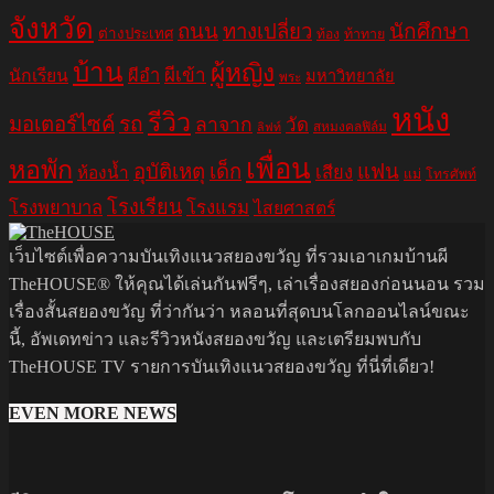
จังหวัด
ถนน
ทางเปลี่ยว
นักศึกษา
ต่างประเทศ
ท้อง
ท้าทาย
บ้าน
ผู้หญิง
ผีอำ
ผีเข้า
นักเรียน
มหาวิทยาลัย
พระ
หนัง
รีวิว
มอเตอร์ไซค์
รถ
ลาจาก
วัด
สหมงคลฟิล์ม
ลิฟท์
เพื่อน
หอพัก
อุบัติเหตุ
เด็ก
แฟน
เสียง
ห้องน้ำ
แม่
โทรศัพท์
โรงเรียน
โรงพยาบาล
โรงแรม
ไสยศาสตร์
เว็บไซต์เพื่อความบันเทิงแนวสยองขวัญ ที่รวมเอาเกมบ้านผี
TheHOUSE® ให้คุณได้เล่นกันฟรีๆ, เล่าเรื่องสยองก่อนนอน รวม
เรื่องสั้นสยองขวัญ ที่ว่ากันว่า หลอนที่สุดบนโลกออนไลน์ขณะ
นี้, อัพเดทข่าว และรีวิวหนังสยองขวัญ และเตรียมพบกับ
TheHOUSE TV รายการบันเทิงแนวสยองขวัญ ที่นี่ที่เดียว!
EVEN MORE NEWS