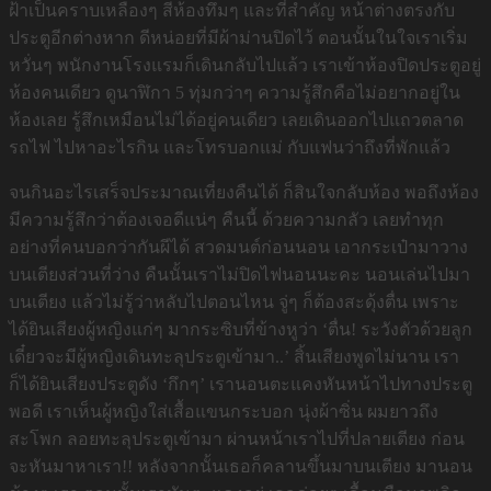
ฝ้าเป็นคราบเหลืองๆ สีห้องทึมๆ และที่สำคัญ หน้าต่างตรงกับ
ประตูอีกต่างหาก ดีหน่อยที่มีผ้าม่านปิดไว้ ตอนนั้นในใจเราเริ่ม
หวั่นๆ พนักงานโรงแรมก็เดินกลับไปแล้ว เราเข้าห้องปิดประตูอยู่
ห้องคนเดียว ดูนาฬิกา 5 ทุ่มกว่าๆ ความรู้สึกคือไม่อยากอยู่ใน
ห้องเลย รู้สึกเหมือนไม่ได้อยู่คนเดียว เลยเดินออกไปแถวตลาด
รถไฟ ไปหาอะไรกิน และโทรบอกแม่ กับแฟนว่าถึงที่พักแล้ว
จนกินอะไรเสร็จประมาณเที่ยงคืนได้ ก็สินใจกลับห้อง พอถึงห้อง
มีความรู้สึกว่าต้องเจอดีแน่ๆ คืนนี้ ด้วยความกลัว เลยทำทุก
อย่างที่คนบอกว่ากันผีได้ สวดมนต์ก่อนนอน เอากระเป๋ามาวาง
บนเตียงส่วนที่ว่าง คืนนั้นเราไม่ปิดไฟนอนนะคะ นอนเล่นไปมา
บนเตียง แล้วไม่รู้ว่าหลับไปตอนไหน จู่ๆ ก็ต้องสะดุ้งตื่น เพราะ
ได้ยินเสียงผู้หญิงแก่ๆ มากระซิบที่ข้างหูว่า ‘ตื่น! ระวังตัวด้วยลูก
เดี๋ยวจะมีผู้หญิงเดินทะลุประตูเข้ามา..’ สิ้นเสียงพูดไม่นาน เรา
ก็ได้ยินเสียงประตูดัง ‘กึกๆ’ เรานอนตะแคงหันหน้าไปทางประตู
พอดี เราเห็นผู้หญิงใส่เสื้อแขนกระบอก นุ่งผ้าซิ่น ผมยาวถึง
สะโพก ลอยทะลุประตูเข้ามา ผ่านหน้าเราไปที่ปลายเตียง ก่อน
จะหันมาหาเรา!! หลังจากนั้นเธอก็คลานขึ้นมาบนเตียง มานอน