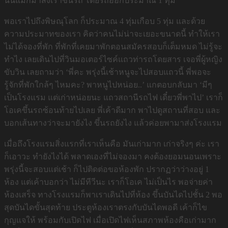
นั้นแม่ก็มาส่งเราขึ้นรถ โดยรถออกประมาณ 1 ทุ่ม
พอเราไปถึงพิษณุโลก ก็ประมาณ 4 ทุ่มเกือบ 5 ทุ่ม และด้วย
ความประมาทของเรา คิดว่าคนไม่น่าจะเยอะขนาดนี้ ทำให้เรา
ไม่ได้จองที่พัก ที่พักที่เคยมาพักตอนสมัครสอบก็เต็มหมด ไม่รู้จะ
ทำไง เลยเดินไปที่วินมอเตอร์ไซค์แถวท่ารถโดยสาร เจอพี่ผู้หญิง
ขับวิน เลยถามว่า ‘พี่คะ พรุ่งนี้เช้าหนูจะไปสอบแถวนี้ พี่พอจะ
รู้จักที่พักใกล้ๆ ไหมคะ? พาหนูไปหน่อย..’ แกตอบกลับมา ‘มีๆ
เป็นโรงแรม แต่เก่าหน่อยนะ แถวสถานีรถไฟ เดี๋ยวพี่พาไป’ เราก็
โอเคขึ้นรถซ้อนท้ายไปเลย พี่เค้าดีมาก พาไปดูสถานที่สอบ และ
บอกเส้นทางว่าจะมายังไง ขึ้นรถยังไง แล้วค่อยพามาส่งโรงแรม
เมื่อถึงโรงแรมสิ่งแรกที่เราเห็นคือ มันเก่ามาก เก่าจริงๆ ค่ะ เรา
ก็เอาวะ ทำยังไงได้ พลาดเองที่ไม่จองมา คงต้องยอมนอนเพราะ
พรุ่งนี้จะสอบแต่เช้า ก็ไปติดต่อขอห้องพัก ปรากฏว่าว่างอยู่ 1
ห้อง แต่เค้าบอกว่า ไม่มีทีวีนะ เราก็โอเค ไม่เป็นไร พอจ่ายค่า
ห้องเสร็จ ทางโรงแรมก็พาเราเดินไปที่ห้อง ขึ้นบันไดไปชั้น 2 พอ
สุดบันไดขั้นสุดท้าย ประตูห้องเราตรงกับบันไดพอดี เค้าก็ไข
กุญแจให้ พร้อมกับเปิดไฟ เมื่อเปิดไฟเห็นสภาพห้องคือเก่ามาก