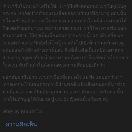
ว่าเราฝันไปเหรอ? แต่ไม่ใช่.. เรารู้สึกตัวตลอดนะ เรารีบลุกไปดู
กระจก เรากัดปากตัวเองจนเลือดออก หยิบนาฬิกามาดู ตอนนั้น
6 โมงเช้าพอดี เราเลยโทรหาแม่ บอกแม่ว่าโดนผีอำ แม่บอกให้
รีบแต่งตัวออกมาเลย พอวางสายจากแม่ เราก็โทรหาแฟน บอก
ห้ามวางสาย ให้คุยเป็นเพื่อนจนกว่าจะอาบน้ำแต่งตัวเสร็จ พอ
เราแต่งตัวเสร็จ นึกยังไงก็ไม่รู้ เราเดินไปเปิดผ้าม่านหน้าต่างดู
พอมองลงไปข้างล่างเท่านั้นล่ะ สิ่งที่เห็นคือเป็นเหมือนศาลตา
ยายเก่าๆ อยู่ตรงกับหน้าต่างเราพอดีเลย เรารีบเช็คเอ้าท์ออกจาก
โรงแรมทันที แล้วไปนั่งเล่นตรงสถานที่สอบยังดีกว่า
พอกลับมาถึงบ้าน เราเล่าเรื่องทั้งหมดให้แม่ฟัง แม่บอกว่าเรา
‘อาจเพราะไปนอนตรงทางผีผ่านพอดี แล้วเสียงคนแก่ที่มาช่วย
มาเตือน อาจจะเป็นเสียงคุณยายของเรานั่นเอง..’ หลังจากนั้น
เราก็ไปทำบุญให้กับยาย ปู่ และผู้หญิงคนนั้นเรื่อยๆ ค่ะ
Story by
คุณแตงโม
ความคิดเห็น