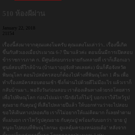
510 ห้องผีผ่าน
January 22, 2018
21154
เรื่องนี้ส่งมาจากคุณแตงโมครับ คุณแตงโมเล่าว่า.. เรื่องนี้เกิด
ขึ้นกับตัวเองเมื่อประมาณ 6-7 ปีมาแล้วค่ะ ตอนนั้นมีการเปิดสอบ
ข้าราชการภาค ก. มีศูนย์สอบกระจายกันหลายที่ เราก็เลือกเอา
ศูนย์สอบที่ใกล้บ้าน (บ้านเราอยู่จังหัวดเลยค่ะ) นั่นก็คือจังหวัด
พิษณุโลก ตอนไปสมัครสอบก็ต้องไปค้างที่พิษณุโลก 1 คืน เพื่อ
ทำเรื่องสมัครสอบตอนเช้า ซึ่งก็ผ่านไปด้วยดีไม่มีอะไร แล้วเราก็
กลับบ้านมา.. พอถึงวันก่อนสอบ เราต้องเดินทางด้วยรถโดยสาร
เพื่อไปพิษณุโลก ก่อนไปแม่เรานึกยังไงก็ไม่รู้ บอกเราให้ไหว้รูป
คุณยาย กับคุณปู่ ที่เสียไปหลายปีแล้ว ให้บอกท่านว่าจะไปสอบ
ขอให้เดินทางปลอดภัย เราก็ไม่อยากให้แม่คิดมาก ก็เลยทำตาม
ที่แม่บอก เราไหว้รูปคุณยาย กับคุณปู่ พร้อมกับบอกว่า ‘ยาย ปู่
หนูจะไปสอบที่พิษณุโลกนะ ดูแลคุ้มครองหน่อยเด้อ’ หลังจาก