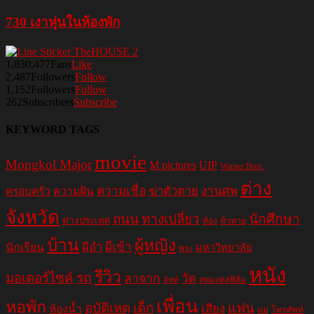
730 เงาหุ่นในห้องพัก
1,830,477
Fans
Like
2,487
Followers
Follow
1,152
Followers
Follow
262
Subscribers
Subscribe
KEYWORD TAGS
movie
Mongkol Major
M pictures
UIP
Warner Bros.
ต่าง
ความเชื่อ
ฆ่าตัวตาย
งานศพ
ครอบครัว
ความฝัน
จังหวัด
ถนน
ทางเปลี่ยว
นักศึกษา
ต่างประเทศ
ท้อง
ท้าทาย
บ้าน
ผู้หญิง
ผีอำ
ผีเข้า
นักเรียน
มหาวิทยาลัย
พระ
หนัง
รีวิว
มอเตอร์ไซค์
รถ
ลาจาก
วัด
สหมงคลฟิล์ม
ลิฟท์
เพื่อน
หอพัก
อุบัติเหตุ
เด็ก
แฟน
เสียง
ห้องน้ำ
แม่
โทรศัพท์