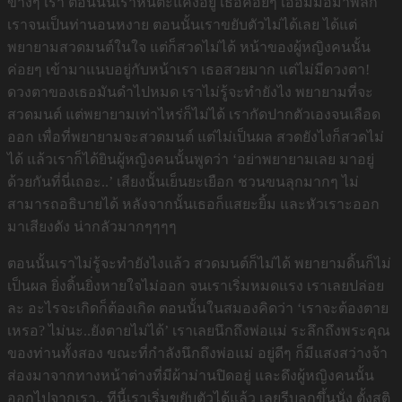
ข้างๆ เรา ตอนนั้นเราหันตะแคงอยู่ เธอค่อยๆ เอื้อมมือมาพลิก
เราจนเป็นท่านอนหงาย ตอนนั้นเราขยับตัวไม่ได้เลย ได้แต่
พยายามสวดมนต์ในใจ แต่ก็สวดไม่ได้ หน้าของผู้หญิงคนนั้น
ค่อยๆ เข้ามาแนบอยู่กับหน้าเรา เธอสวยมาก แต่ไม่มีดวงตา!
ดวงตาของเธอมันดำไปหมด เราไม่รู้จะทำยังไง พยายามที่จะ
สวดมนต์ แต่พยายามเท่าไหร่ก็ไม่ได้ เรากัดปากตัวเองจนเลือด
ออก เพื่อที่พยายามจะสวดมนต์ แต่ไม่เป็นผล สวดยังไงก็สวดไม่
ได้ แล้วเราก็ได้ยินผู้หญิงคนนั้นพูดว่า ‘อย่าพยายามเลย มาอยู่
ด้วยกันที่นี่เถอะ..’ เสียงนั้นเย็นยะเยือก ชวนขนลุกมากๆ ไม่
สามารถอธิบายได้ หลังจากนั้นเธอก็แสยะยิ้ม และหัวเราะออก
มาเสียงดัง น่ากลัวมากๆๆๆๆ
ตอนนั้นเราไม่รู้จะทำยังไงแล้ว สวดมนต์ก็ไม่ได้ พยายามดิ้นก็ไม่
เป็นผล ยิ่งดิ้นยิ่งหายใจไม่ออก จนเราเริ่มหมดแรง เราเลยปล่อย
ละ อะไรจะเกิดก็ต้องเกิด ตอนนั้นในสมองคิดว่า ‘เราจะต้องตาย
เหรอ? ไม่นะ..ยังตายไม่ได้’ เราเลยนึกถึงพ่อแม่ ระลึกถึงพระคุณ
ของท่านทั้งสอง ขณะที่กำลังนึกถึงพ่อแม่ อยู่ดีๆ ก็มีแสงสว่างจ้า
ส่องมาจากทางหน้าต่างที่มีผ้าม่านปิดอยู่ และดึงผู้หญิงคนนั้น
ออกไปจากเรา.. ทีนี้เราเริ่มขยับตัวได้แล้ว เลยรีบลุกขึ้นนั่ง ตั้งสติ