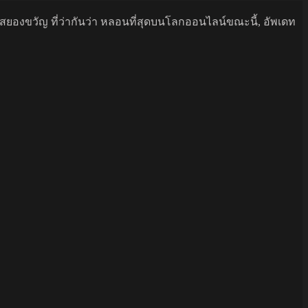
นสยองขวัญ ที่ว่ากันว่า หลอนที่สุดบนโลกออนไลน์ขณะนี้, อัพเดท