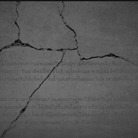
ี้เป็นประสบการณ์ของผมกับน้องผู้ชายที่สนิทคนหนึ่ง ชื่อว่า ไอ้แจ็ค ครับ
อกว่า ‘วันอาทิตย์นี้ช่วยไปย้ายห้องหน่อย ชวนไอ้แจ็คไปด้วย ไปตั้ง
กงาน ผมกับไอ้แจ็คก็อาบน้ำแต่งตัวเตรียมออกไปหาพวกมันที่หอ ซึ่งผ
มว่า ‘มาหาใครหนุ่ม?’ ผมตอบว่ามาหาไอ้นัทครับลุง แกก็ยิ้มๆ แล้วบอ
ลย ลุงยามก็บอกว่า ให้เดินไปขึ้นบันไดกลาง หรือบันไดฝั่งโน้นก็ไ
็ค.. พอไปถึงชั้น 5 ก็พบว่ามีผู้หญิงคนหนึ่งใส่ชุดนอนสีขาว ยืนหัน
่เห็นสาวๆ ก็แซวด้วยการพูดลอยๆ ไปว่า ‘มายืนคอยใครเหรอครับคนสวย ด
ดบอกเธอว่า ‘ขอโทษแทนน้องมันด้วยนะครับ..’ โดยที่หางตาผมเห็น
คน เพราะมีเสียงผู้หญิงพูดกระซิบใส่ข้างๆ หูว่า ‘ไม่เป็นไรค่ะพี่..’ 