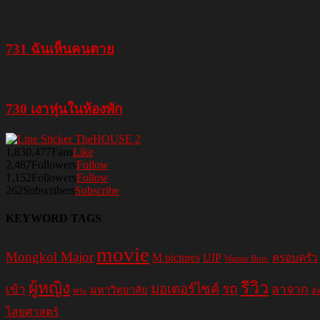
731 ฉันเห็นคนตาย
730 เงาหุ่นในห้องพัก
1,830,477
Fans
Like
2,487
Followers
Follow
1,152
Followers
Follow
262
Subscribers
Subscribe
KEYWORD TAGS
movie
Mongkol Major
M pictures
UIP
ครอบครัว
Warner Bros.
รีวิว
ผู้หญิง
มอเตอร์ไซค์
รถ
ลาจาก
เข้า
มหาวิทยาลัย
พระ
ลิ
ไสยศาสตร์