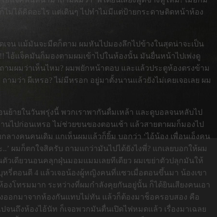
แล้ว ก็ไม่ได้คิดอะไร แต่เดินๆ ไปทำไมมีแต่ป้ายกระดาษติดหน้าห้อง
ชัดเจน แม้มันจะมืดก็ตาม ผมหันไปมองลึกไปข้างในสุดน่าจะเป็น
! ไอ้แจ็คมันก็มองตามผมเข้าไปในห้องนั้น มันยื่นหน้าไปเพ่งดู
ลั่ก ถามผมว่าเห็นไหม? ผมพยักหน้าตอบ และแล้วประตูห้องตรงข้าม
ถามว่า ผีเหรอ? ไม่มีหรอก อยู่มาตั้งนานแล้วยังไม่เคยเจอเลย ผม
ื่อนย้ายในวันพรุ่งนี้ พวกเราพากันดื่มเหล้า และดูบอลจนหลับไป
นีกลับบ้านไปก่อนเหรอ ไม่ช่วยขนของตอนเช้า แล้วสายตาผมก็มองไป
ัยกลางคนคนเดิม แกเห็นผมแล้วก็ยิ้ม บอกว่า ‘ไอ้น้อง เพื่อนเอ็งคน
่ะ..’ ผมก็ตกใจสิครับ ถามแกว่ามันไปได้ยังไงพี่? แกเลยบอกให้ผม
นตัวเดียวนอนคลุกฝุ่นมอมแมมเลยทีเดียว ผมเขย่าตัวปลุกมันให้
รี่ตอนตี 4 แล้วเจอน้องผู้หญิงคนที่แซวเมื่อตอนขึ้นมา น้องเขา
องโทรมมาก ระหว่างที่ผมกำลังคุยกันอยู่นั้น ก็ได้ยินเสียงคนเอา
บ วิ่งออกมาจากห้องกันแทบไม่ทัน แล้วก็ต้องมาช็อครอบสอง คือ
ดกันไปจนถึงห้องไอ้นัท ก็เจอพวกมันตื่นเปิดไฟหมดแล้ว เรื่องมาเฉลย