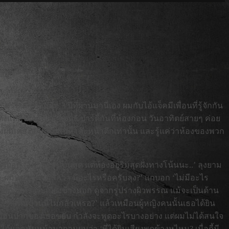
 เกิดขึ้นเมื่อ 3 ปีที่ผ่านมานี่เอง ผมกับไอ้แจ็คมีเพื่อนที่รู้จักกัน
แต่คืนวันเสาร์เลยนะ ปาร์ตี้กันที่ห้องก่อน วันอาทิตย์สายๆ ค่อย
มเคยไปกินดื่มกันที่โต๊ะหน้าตึกเท่านั้น และรู้แค่ว่าห้องของพวก
ก ‘อือ! อยู่ชั้นบนสุด แต่ห้องอยู่ริมสุดฝั่งทางโน้นนะ..’ ลุงยาม
ด้นะ ผมหันมาถามแกว่า มีอะไรหรือครับลุง?’ แกบอก ‘ไม่มีอะไร
หน้าออกไปทางระเบียงข้างนอก ดูจากรูปร่างผิวพรรณ แม้จะเป็นด้าน
ึกดื่นป่านนี้ไม่กลัวเหรอ?’ แล้วเหมือนผู้หญิงคนนั้นเธอได้ยิน
เหมือนปากของเธอขยับ กำลังจะพูดอะไรบางอย่าง แต่ผมไม่ได้สนใจ
ไอ้แจ็คหันหน้ามาถามผมว่า ‘พี่ได้ยินเสียงพูดข้างหูไหม? เมื่อกี้มี