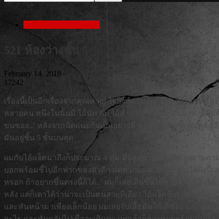
เล่าเรื่องสยองก่อนนอน
521 ห้องว่างชั้น 5
February 14, 2018
17242
เรื่องนี้เป็นอีกเรื่องจากคุณหาญ ใจสิงห์ครับ คุณหาญเล่าว่า.. เรื่องน
หลายคน หนึ่งในนั้นมี ไอ้นัท กับ ไอ้สำราญ ซึ่งพวกมันมาหาผมแล้วบ
ขนของ..’ หลังจากนัดแนะกันเป็นอย่างดี พอถึงวันเสาร์ตอนหลังเลิ
มันอยู่ชั้น 5 ชั้นบนสุด
ผมกับไอ้แจ็คมาถึงก็ประมาณ 4 ทุ่ม ที่ป้อมยามหน้าตึก ลุงยามถามผ
บอกพร้อมชี้ไปอีกฟากของตัวตึก แต่พวกผมจะเดินขึ้นบันไดฝั่งนี้เ
หรอก ถ้าอยากขึ้นตรงนี้ก็ได้..’ ผมก็เลยเดินขึ้นไปพร้อมกับไอ้แจ
หลัง แต่ก็เดาได้ว่าน่าจะเป็นคนสวยทีเดียว ไอ้แจ็คซึ่งรูปหล่อนี
และหันหน้ามาเพียงเล็กน้อย ผมเลยจับเสื้อมันให้เดินไป และพู
อะไร และหันกลับไปเพื่อจะเดินต่อ แต่แล้วก็ต้องหยุดพร้อมกันทั้งสอง