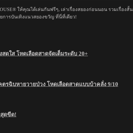
USE® ให้คุณได้เล่นกันฟรีๆ, เล่าเรื่องสยองก่อนนอน รวมเรื่องสั้
รบันเทิงแนวสยองขวัญ ที่นี่ที่เดียว!
สดใส โหดเลือดสาดจัดเต็มระดับ 20+
โคตรฉิบหายวายป่วง โหดเลือดสาดแบบบ้าคลั่ง 9/10
ุดขีด!