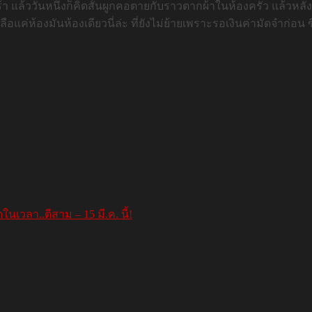
เศร้า แล้ววันหนึ่งก็คิดสั้นผูกคอตายกับราวตากผ้าในห้องครัว แล้วห
หลือแค่ห้องมันห้องเดียวนี่ล่ะ ที่ยังไม่ย้ายเพราะรอเงินค่ามัดจำก่อน 
เวลา..ตีสาม – 15 มี.ค. นี้!