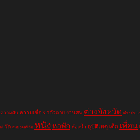
ต่างจังหวัด
ความเชื่อ
ฆ่าตัวตาย
งานศพ
ความฝัน
ต่างประ
หนัง
เพื่อน
หอพัก
อุบัติเหตุ
เด็ก
วัด
ห้องน้ำ
สหมงคลฟิล์ม
ฟท์