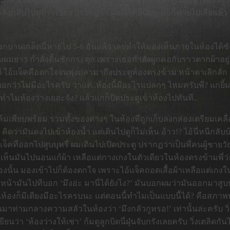
ลังกลับไปดูที่ระเบียง ปรากฏว่า ผู้หญิงที่ยืนอยู่เมื่อกี้หายไปเสีย
ระจกบานเกล็ดนี่หายไป 5-6 อันแล้ว เลยทำให้มองเห็นภายในห้องได้
ิงผมยาว กำลังดิ้นชักกระตุก เพราะเธอกำลังผูกคอกับราวตากผ้าอยู่!
พอดี ไอ้แจ็คคือตกใจจนพุ่งถลามาถึงประตูห้องตรงข้าม หน้าตาเลิก
่าไม่มีอะไรครับ ว่าแต่..ห้องนี้มีอะไรแปลกๆ ไหมครับพี่? แกยิ้ม 
ะ ทำไมห้องว่างเยอะจัง? แล้วแกก็ปิดประตูเข้าห้องไปทันที..
กล้มเพียบพร้อม รวมทั้งของต่างๆ ในห้องที่ถูกเก็บลงกล่องเตรียมเคล
็ค คิดว่ามันคงไปเข้าห้องน้ำ แต่เดินไปดูก็ไม่เห็น อ้าว!? ไอ้นี่ห
แจ็คที่ออกไปสูบบุหรี่ ผมเดินไปเปิดประตู ปรากฏว่าเป็นพี่คนผู้ชายว
ี่เห็นมันไปนอนแก้ผ้า เหลือแต่กางเกงในตัวเดียวในห้องตรงข้ามพี่ว
งนั้น มองเข้าไปก็ต้องตกใจ เพราะไอ้แจ็คถอดเสื้อผ้าเหลือแต่เกงใ
้ามันไปทีบอก ‘มึงอ่ะ มานี่ได้ยังไง?’ มันบอกผมว่ามันออกมาสูบบุห
ห้องก็มีเตียงมีอะไรครบนะ แต่ตอนนี้ทำไมเป็นแบบนี้ได้? คือสภาพห้
ึ้นมาท่ามกลางความสลัวในห้องว่า ‘มึงกลัวกูหรอ!’ เท่านั้นล่ะครั
ยนว่า ‘ห้องว่างให้เช่า’ ก้มดูลูกบิดนี่ฝุ่นจับกรังเลยครับ วิ่งเตลิ