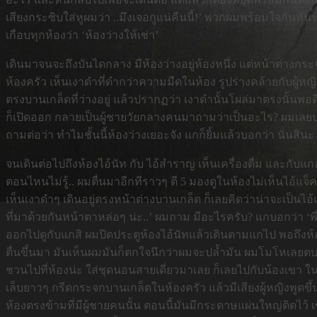
เสียงกระซิบใส่หูผมว่า ..มึงเจอกูแน่คืนนี้!’ พวกผมพร้อมใจกันหันห
เกือบทุกห้องว่า ‘ห้องว่างให้เช่า’
เดินมาจนจะถึงบันไดกลาง มีห้องว่างอยู่ห้องหนึ่ง แต่หน้าต่างก
ห้องครัว เห็นเงาดำที่ดำกว่าความมืดในห้อง รูปร่างคล้ายกับผู้หญ
ตรงบานเกล็ดที่ว่างอยู่ แล้วปรากฏว่า เงาดำนั้นโผล่มาตรงนั้น
ก็เปิดออก กลายเป็นผู้ชายวัยกลางคนมาถามว่าเป็นอะไร? ผมเลยบอกว
ถามต่อว่า ทำไมชั้นนี้ห้องว่างเยอะจัง แกก็ยิ้มแล้วบอกว่า นั่นสิน
จนเดินต่อไปถึงห้องไอ้นัท กับ ไอ้สำราญ เห็นเครื่องดื่ม และกับแ
ตอนไหนไม่รู้.. ผมตื่นมาอีกทีราวๆ ตี 5 มองดูในห้องไม่เห็นไอ้แจ
เห็นเงาดำๆ เดินอยู่ตรงหน้าต่างบานเกล็ด ก็เลยคิดว่าน่าจะเป็นไอ้
ที่มาด้วยกันหน้าตาหล่อๆ น่ะ..’ ผมถาม มีอะไรครับ? แกบอกว่า ‘พ
ออกไปดูกับแกสิ ผมปิดประตูห้องไอ้นัทแล้วเดินตามแกไป พอถึงห้อ
ตื่นขึ้นมา มันเห็นผมมันก็ตกใจนึกว่าผมจะปล้ำมัน ผมโมโหเลยตบหน
ชวนไปที่ห้องน่ะ ใส่ชุดนอนสายเดี่ยวมาเลย ก็เลยไปกับน้องเขา ใน
เล็บยาวๆ กรีดกระจกบานเกล็ดในห้องครัว แล้วมีเสียงผู้หญิงพูดข
ห้องตรงข้ามที่มีผู้ชายคนนั้น ตอนนี้มันมีกระดาษแผ่นใหญ่ติดไว้ เขี