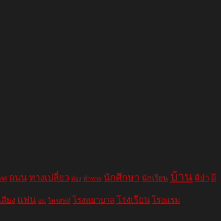
บ้าน
ถนน
ทางเปลี่ยว
นักศึกษา
ผีอำ
ผี
นักเรียน
เทศ
ท้อง
ท้าทาย
แฟน
โรงเรียน
เสียง
โรงพยาบาล
โรงแรม
แม่
โทรศัพท์