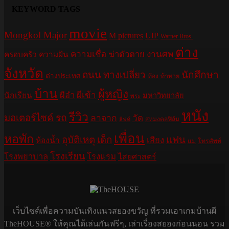
KEYWORD TAGS
movie
Mongkol Major
M pictures
UIP
Warner Bros.
ต่าง
ความเชื่อ
ฆ่าตัวตาย
งานศพ
ครอบครัว
ความฝัน
จังหวัด
ถนน
ทางเปลี่ยว
นักศึกษา
ต่างประเทศ
ท้อง
ท้าทาย
บ้าน
ผู้หญิง
ผีอำ
ผีเข้า
นักเรียน
มหาวิทยาลัย
พระ
หนัง
รีวิว
มอเตอร์ไซค์
รถ
ลาจาก
วัด
สหมงคลฟิล์ม
ลิฟท์
เพื่อน
หอพัก
อุบัติเหตุ
เด็ก
แฟน
เสียง
ห้องน้ำ
แม่
โทรศัพท์
โรงเรียน
โรงพยาบาล
โรงแรม
ไสยศาสตร์
เว็บไซต์เพื่อความบันเทิงแนวสยองขวัญ ที่รวมเอาเกมบ้านผี
TheHOUSE® ให้คุณได้เล่นกันฟรีๆ, เล่าเรื่องสยองก่อนนอน รวม