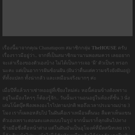
เรื่องนี้มาจากคุณ Chanattaporn สมาชิกกลุ่ม
TheHOUSE
ครับ
เรื่องราวมีอยู่ว่า.. จากที่เป็นสมาชิกมานานพอสมควร เลยอยาก
จะเล่าเรื่องของตัวเองบ้าง ไม่ได้เป็นการเจอ ‘ผี’ ตัวเป็นๆ หรอก
นะคะ แต่เป็นอาการฝันซ้อนฝัน (ฝันว่าตื่นแต่ความจริงยังฝันอยู่)
ที่ทั้งแปลก ทั้งน่ากลัว และเหมือนจริงมากๆ ค่ะ
เมื่อปีที่แล้วเราเช่าหออยู่ที่เชียงใหม่ค่ะ หอนี้ค่อนข้างดังเพราะ
อยู่ในเมืองใครๆ ก็ต้องรู้จัก.. วันนั้นเรานอนอยู่ในห้องที่ชั้น 3 นั่ง
เล่นโน็ตบุ๊คฟังเพลงอะไรไปตามปกติ พอถึงเวลาประมาณบ่าย 3
โมง เราก็เผลอหลับไป ในฝันคือเราเหมือนตื่นนะ ลืมตาเห็นแขน
ตัวเองเพราะตอนตะแคงแบบในรูป จากนั้นเราก็ลุกเดินไปทาง
ซ้ายมือซึ่งคือหน้าต่าง แต่ในฝันมันเป็นอุโมงค์ที่มืดสนิทเลย เรา