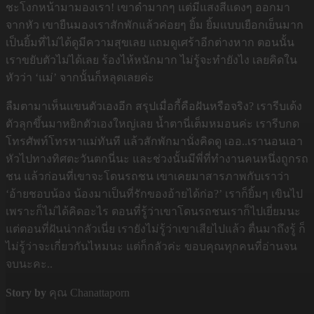
ชะโงกหน้ามามองเรา! เขาดำมากๆ แต่มีแสงสีแดงๆ ออกมา
จากหัว เขายืนมองเราสักพักแล้วค่อยๆ ยิ้ม ยิ้มแบบเยือกเย็นมาก
เป็นยิ้มที่ไม่ได้ดูมีความสุขเลย แถมดูเศร้าอีกต่างหาก ตอนนั้น
เราขยับตัวไม่ได้เลย ร้องไห้หนักมาก ไม่รู้จะทำยังไง เลยคิดใน
หัวว่า ‘แม่’ จากนั้นก็หลุดเลยค่ะ
ลืมตามาเห็นเเขนตัวเองอีก สรุปเมื่อกี้คือฝันหรือจริง? เรารีบเด้ง
ตัวลุกขึ้นมาหยิกตัวเองใหญ่เลย น้ำตานี่เต็มหมอนค่ะ เรารีบกด
โทรศัพท์โทรหาแม่ทันที แล้วสักพักมานั่งคิดดู เออ..เรานอนเอา
หัวไปทางทิศตะวันตกนี่นะ และช่วงนั้นมีพี่ที่ทำงานคนหนึ่งถูกรถ
ชน แล้วก่อนที่เขาจะโดนรถชน เขาเคยมาสารภาพกับเราว่า
‘อ้ายชอบน้อง น้องมาเป็นที่รักของอ้ายได้ก่อ?’ เราก็ยิ้มๆ เขินไป
เพราะก็ไม่ได้คิดอะไร ตอนที่รู้ว่าเขาโดนรถชนเราก็ไปเยี่ยมนะ
แต่ตอนที่ฝันน่ากลัวเนี่ย เรายังไม่รู้ว่าเขาเสียไปแล้ว ตื่นมาถึงรู้ ก็
ไม่รู้ว่าจะเกี่ยวกันไหมนะ แต่ก็กลัวค่ะ ขอบคุณทุกคนที่อ่านจน
จบนะคะ..
Story by
คุณ Chanattaporn