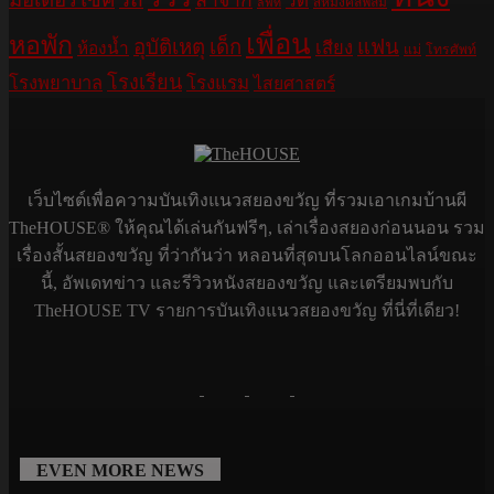
วัด
สหมงคลฟิล์ม
ลิฟท์
เพื่อน
หอพัก
อุบัติเหตุ
เด็ก
แฟน
เสียง
ห้องน้ำ
แม่
โทรศัพท์
โรงเรียน
โรงพยาบาล
โรงแรม
ไสยศาสตร์
เว็บไซต์เพื่อความบันเทิงแนวสยองขวัญ ที่รวมเอาเกมบ้านผี
TheHOUSE® ให้คุณได้เล่นกันฟรีๆ, เล่าเรื่องสยองก่อนนอน รวม
เรื่องสั้นสยองขวัญ ที่ว่ากันว่า หลอนที่สุดบนโลกออนไลน์ขณะ
นี้, อัพเดทข่าว และรีวิวหนังสยองขวัญ และเตรียมพบกับ
TheHOUSE TV รายการบันเทิงแนวสยองขวัญ ที่นี่ที่เดียว!
EVEN MORE NEWS