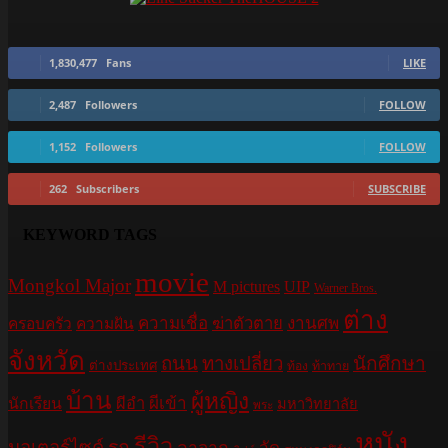
1,830,477
Fans
LIKE
2,487
Followers
FOLLOW
1,152
Followers
FOLLOW
262
Subscribers
SUBSCRIBE
KEYWORD TAGS
movie
Mongkol Major
M pictures
UIP
Warner Bros.
ต่าง
ความเชื่อ
ฆ่าตัวตาย
งานศพ
ครอบครัว
ความฝัน
จังหวัด
ถนน
ทางเปลี่ยว
นักศึกษา
ต่างประเทศ
ท้อง
ท้าทาย
บ้าน
ผู้หญิง
ผีอำ
ผีเข้า
นักเรียน
มหาวิทยาลัย
พระ
หนัง
รีวิว
มอเตอร์ไซค์
รถ
ลาจาก