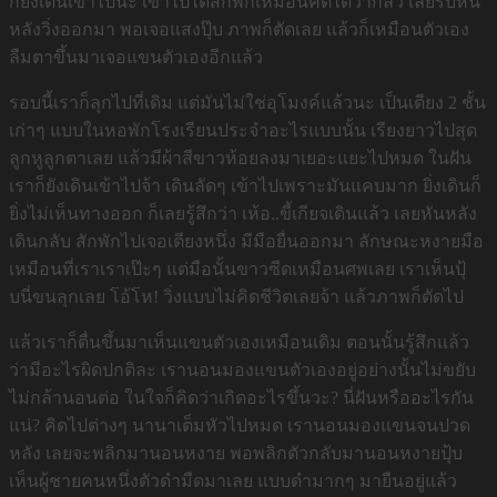
ก็ยังเดินเข้าไปนะ เข้าไปได้สักพักเหมือนคิดได้ว่ากลัว เลยรีบหัน
หลังวิ่งออกมา พอเจอแสงปุ๊บ ภาพก็ตัดเลย แล้วก็เหมือนตัวเอง
ลืมตาขึ้นมาเจอแขนตัวเองอีกแล้ว
รอบนี้เราก็ลุกไปที่เดิม แต่มันไม่ใช่อุโมงค์แล้วนะ เป็นเตียง 2 ชั้น
เก่าๆ แบบในหอพักโรงเรียนประจำอะไรแบบนั้น เรียงยาวไปสุด
ลูกหูลูกตาเลย แล้วมีผ้าสีขาวห้อยลงมาเยอะแยะไปหมด ในฝัน
เราก็ยังเดินเข้าไปจ้า เดินลัดๆ เข้าไปเพราะมันแคบมาก ยิ่งเดินก็
ยิ่งไม่เห็นทางออก ก็เลยรู้สึกว่า เห้อ..ขี้เกียจเดินแล้ว เลยหันหลัง
เดินกลับ สักพักไปเจอเตียงหนึ่ง มีมือยื่นออกมา ลักษณะหงายมือ
เหมือนที่เราเราเป๊ะๆ แต่มือนั้นขาวซีดเหมือนศพเลย เราเห็นปุ้
บนี่ขนลุกเลย โอ้โห! วิ่งแบบไม่คิดชีวิตเลยจ้า แล้วภาพก็ตัดไป
แล้วเราก็ตื่นขึ้นมาเห็นแขนตัวเองเหมือนเดิม ตอนนั้นรู้สึกแล้ว
ว่ามีอะไรผิดปกติละ เรานอนมองแขนตัวเองอยู่อย่างนั้นไม่ขยับ
ไม่กล้านอนต่อ ในใจก็คิดว่าเกิดอะไรขึ้นวะ? นี่ฝันหรืออะไรกัน
แน่? คิดไปต่างๆ นานาเต็มหัวไปหมด เรานอนมองแขนจนปวด
หลัง เลยจะพลิกมานอนหงาย พอพลิกตัวกลับมานอนหงายปุ้บ
เห็นผู้ชายคนหนึ่งตัวดำมืดมาเลย แบบดำมากๆ มายืนอยู่แล้ว