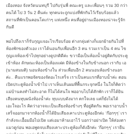
เมืองทอง จังหวัดนนทบุรี ไปกับรุ่นพี่ คณะครู และเพื่อนๆ รวม 30 กว่า
คนได้ ไป 3 วัน 2 คืนค่ะ ทุกคนจะถูกแบ่งที่พักกันไว้เรียบร้อยแล้ว
สถานที่พักเป็นคอนโดเก่าๆ แห่งหนึ่ง คนที่อยู่ย่านเมืองทองน่าจะรู้จัก
กันดี
พอไปถึงเราก็รับกุญแจอะไรเรียบร้อย ต่างกลุ่มต่างก็แยกย้ายกันไปที่
ห้องพักของตัวเอง เราได้นอนกับเพื่อนอีก 3 คน รวมเราเป็น 4 คน ไข
กุญแจห้องเข้าไปทุกอย่างดูปกติดีค่ะ ขวามือเป็นห้องน้ำอยู่ติดกับประตู
เข้าห้อง ลักษณะห้องเป็นห้องแฝด มีห้องข้างในกับข้างนอก เรากับ เอ
(นามสมมติ) นอนห้องข้างใน ส่วนเพื่อนอีก 2 คนนอนห้องข้างนอก
ค่ะ.. คืนแรกพอจัดของจัดอะไรเสร็จ เราเป็นคนแรกที่อาบน้ำค่ะ ตอน
เปิดประตูห้องน้ำเข้าไป เราเห็นเส้นผมที่พื้นกระจุกหนึ่ง ในใจก็คิดว่า
แม่บ้านคงทำไม่สะอาด ก็ไม่ได้สนใจ พออาบไปได้สักพัก เราก็ได้ยิน
เสียงคนทุบผนังห้องน้ำค่ะ ทุบแบบดังมาก ตกใจเลย แต่ก็ยังไม่ได้
เอะใจอะไร คิดว่าอาจจะเป็นเสียงห้องข้างๆ ที่อยู่ติดกัน พอเราอาบน้ำ
เสร็จออกมาจากห้องน้ำก็ได้ยินเสียงเคาะประตูห้องอีกค่ะ ‘ก๊อกๆๆ’ เรา
กำลังจะเอื้อมมือไปเปิด แต่เอมาห้ามเอาไว้ บอกว่าอย่าเปิด ให้ส่องตา
แมวดูก่อน พอเอพูดจบเสียงเคาะประตูห้องก็ดังอีกค่ะ ‘ก๊อกๆๆ’ เรายืน