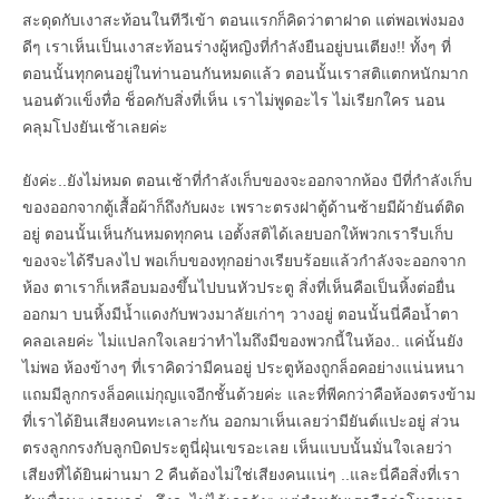
สะดุดกับเงาสะท้อนในทีวีเข้า ตอนแรกก็คิดว่าตาฝาด แต่พอเพ่งมอง
ดีๆ เราเห็นเป็นเงาสะท้อนร่างผู้หญิงที่กำลังยืนอยู่บนเตียง!! ทั้งๆ ที่
ตอนนั้นทุกคนอยู่ในท่านอนกันหมดแล้ว ตอนนั้นเราสติแตกหนักมาก
นอนตัวแข็งทื่อ ช็อคกับสิ่งที่เห็น เราไม่พูดอะไร ไม่เรียกใคร นอน
คลุมโปงยันเช้าเลยค่ะ
ยังค่ะ..ยังไม่หมด ตอนเช้าที่กำลังเก็บของจะออกจากห้อง บีที่กำลังเก็บ
ของออกจากตู้เสื้อผ้าก็ถึงกับผงะ เพราะตรงฝาตู้ด้านซ้ายมีผ้ายันต์ติด
อยู่ ตอนนั้นเห็นกันหมดทุกคน เอตั้งสติได้เลยบอกให้พวกเรารีบเก็บ
ของจะได้รีบลงไป พอเก็บของทุกอย่างเรียบร้อยแล้วกำลังจะออกจาก
ห้อง ตาเราก็เหลือบมองขึ้นไปบนหัวประตู สิ่งที่เห็นคือเป็นหิ้งต่อยื่น
ออกมา บนหิ้งมีน้ำแดงกับพวงมาลัยเก่าๆ วางอยู่ ตอนนั้นนี่คือน้ำตา
คลอเลยค่ะ ไม่แปลกใจเลยว่าทำไมถึงมีของพวกนี้ในห้อง.. แค่นั้นยัง
ไม่พอ ห้องข้างๆ ที่เราคิดว่ามีคนอยู่ ประตูห้องถูกล็อคอย่างแน่นหนา
แถมมีลูกกรงล็อคแม่กุญแจอีกชั้นด้วยค่ะ และที่พีคกว่าคือห้องตรงข้าม
ที่เราได้ยินเสียงคนทะเลาะกัน ออกมาเห็นเลยว่ามียันต์แปะอยู่ ส่วน
ตรงลูกกรงกับลูกบิดประตูนี่ฝุ่นเขรอะเลย เห็นแบบนั้นมั่นใจเลยว่า
เสียงที่ได้ยินผ่านมา 2 คืนต้องไม่ใช่เสียงคนแน่ๆ ..และนี่คือสิ่งที่เรา