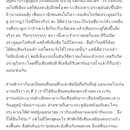
อยู่หน้าประตูอยู่แล้วก็เลยส่องตาแมวดู แต่กลับไม่มีใคร.. เราเลยเดิน
งงไปที่เตียง แต่ก็ต้องสะดุ้งอีกครั้งเพราะเสียงเคาะประตูมันดังขึ้นอีก!
บี (นามสมมติ) เพื่อนเราอีกคนทนไม่ไหว เลยเดินไปเปิดประตูออกไป
ดู ปรากฏว่าไม่มีใครจริงๆ ค่ะ บีคิดว่าอาจจะเป็นรุ่นพี่มาแกล้ง เลยยืน
รอที่ประตูกะว่าถ้าเคาะอีกก็จะรีบเปิดเลย แล้วเสียงประตูก็ดังขึ้นอีก
จริงๆ ค่ะ ‘ก๊อกๆๆๆๆๆๆๆ’ คราวนี้เคาะรัวกว่าทุกครั้งเลย บีรีบเปิด
ประตูออกไปทันที แต่สิ่งที่เห็นคือ ไม่มีใครเลย.. คือถ้าวิ่งหนีก็ต้อง
ได้ยินเสียงร้องเท้า แต่ใครจะวิ่งได้ไวขนาดนั้น? แต่นี่คือว่างเปล่า
ไม่มีแม้แต่เงา พอบีเห็นแบบนั้นมันก็คิดว่าคงโดนแล้วแน่ๆ เลยรีบปิด
ประตูวิ่งกระโดดขึ้นเตียงทันที ที่เหลือก็รีบพากันอาบน้ำแล้วก็รีบเข้า
นอนเช่นกัน
ส่วนตัวเรากับเอเป็นคนที่นอนดึกและติดมือถือกันทั้งคู่ นอนเล่นไปเล่น
มาจนถึงราวๆ ตี 2 เราก็ได้ยินเสียงคนห้องตรงข้ามทะเลาะกัน
อารมณ์ประมาณผัวเมียทะเลาะกันเสียงดังมาก เสียงเหมือนทะเลาะ
กันอยู่หน้าห้องเราน่ะค่ะ ฝ่ายชายก็เคาะประตูห้องพร้อมกับตะโกน
ประมาณให้ฝ่ายหญิงออกมาคุย เรากับเอหันมามองหน้ากันแบบ ‘..มึง
ก็ได้ยินใช่ป่ะ?’ แต่ไม่มีใครพูดอะไร สักพักก็มีเสียงเหมือนคนปาแก้ว
ลงพื้นค่ะ คือดังลั่นมาก ทุกคนสะดุ้งตื่นกันหมดเลย นี่แค่คืนแรกนะ