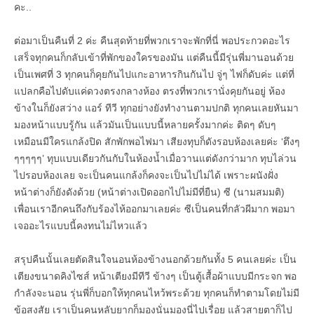
คะ..
ต่อมาเป็นคืนที่ 2 ค่ะ คืนสุดท้ายที่พวกเราจะพักที่นี่ พอประกวดอะไร
เสร็จทุกคนก็กลับเข้าที่พักของใครของมัน แต่คืนนี้มีรุ่นพี่มานอนด้วย
เป็นเพศที่ 3 ทุกคนก็คุยกันไปแกะอาหารกินกันไป จู่ๆ ไฟก็ดับค่ะ แต่ที่
แปลกคือไปดับแค่ดวงตรงกลางห้อง ตรงที่พวกเรานั่งคุยกันอยู่ ห้อง
ข้างในก็ยังสว่าง แอร์ ทีวี ทุกอย่างยังทำงานตามปกติ ทุกคนเลยหันมา
มองหน้าแบบรู้กัน แล้วมันเป็นแบบนี้หลายครั้งมากค่ะ ติดๆ ดับๆ
เหมือนมีใครแกล้งปิด สักพักพอไฟมา เสียงทุบก็ดังรอบห้องเลยค่ะ ‘ตึงๆ
ๆๆๆๆๆ’ ทุบแบบเดียวกันกับในห้องน้ำเมื่อวานแต่ดังกว่ามาก ทุบไล่วน
ไปรอบห้องเลย จะเป็นคนแกล้งก็คงจะเป็นไปไม่ได้ เพราะผนังฝั่ง
หน้าต่างก็ยังดังด้วย (หน้าต่างเปิดออกไปไม่มีที่ยืน) ซี (นามสมมติ)
เพื่อนเราอีกคนถึงกับร้องไห้ออกมาเลยค่ะ ซีเป็นคนที่กลัวผีมาก พอมา
เจออะไรแบบนี้คงทนไม่ไหวแล้ว
สรุปคืนนั้นเลยตัดสินใจนอนห้องข้างนอกด้วยกันทั้ง 5 คนเลยค่ะ เป็น
เตียงขนาดคิงไซส์ หน้าเตียงมีทีวี ข้างๆ เป็นตู้เสื้อผ้าแบบมีกระจก พอ
กำลังจะนอน รุ่นพี่ก็บอกให้ทุกคนไหว้พระด้วย ทุกคนก็ทำตามโดยไม่มี
ข้อสงสัย เราเป็นคนหลับยากก็มองนั่นมองนี่ไปเรื่อย แล้วสายตาก็ไป