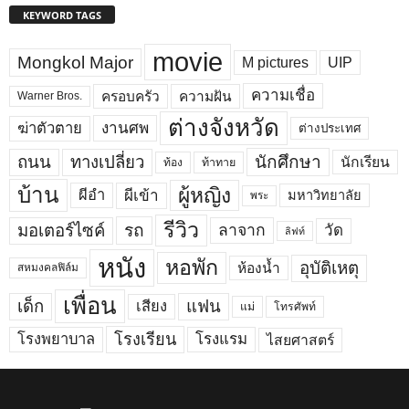
KEYWORD TAGS
movie
Mongkol Major
M pictures
UIP
ความเชื่อ
ครอบครัว
ความฝัน
Warner Bros.
ต่างจังหวัด
งานศพ
ฆ่าตัวตาย
ต่างประเทศ
ถนน
ทางเปลี่ยว
นักศึกษา
นักเรียน
ท้อง
ท้าทาย
บ้าน
ผู้หญิง
ผีเข้า
ผีอำ
มหาวิทยาลัย
พระ
รีวิว
มอเตอร์ไซค์
รถ
ลาจาก
วัด
ลิฟท์
หนัง
หอพัก
อุบัติเหตุ
ห้องน้ำ
สหมงคลฟิล์ม
เพื่อน
เด็ก
แฟน
เสียง
แม่
โทรศัพท์
โรงพยาบาล
โรงเรียน
โรงแรม
ไสยศาสตร์