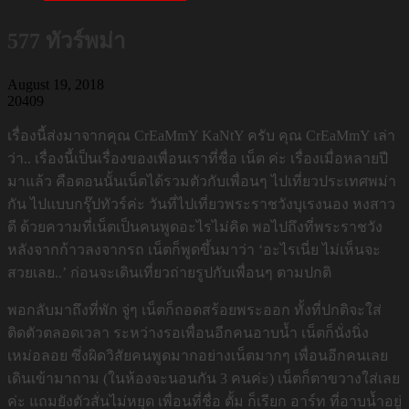
577 ทัวร์พม่า
August 19, 2018
20409
เรื่องนี้ส่งมาจากคุณ CrEaMmY KaNtY ครับ คุณ CrEaMmY เล่า
ว่า.. เรื่องนี้เป็นเรื่องของเพื่อนเราที่ชื่อ เน็ต ค่ะ เรื่องเมื่อหลายปี
มาแล้ว คือตอนนั้นเน็ตได้รวมตัวกับเพื่อนๆ ไปเที่ยวประเทศพม่า
กัน ไปแบบกรุ๊ปทัวร์ค่ะ วันที่ไปเที่ยวพระราชวังบุเรงนอง หงสาว
ดี ด้วยความที่เน็ตเป็นคนพูดอะไรไม่คิด พอไปถึงที่พระราชวัง
หลังจากก้าวลงจากรถ เน็ตก็พูดขึ้นมาว่า ‘อะไรเนี่ย ไม่เห็นจะ
สวยเลย..’ ก่อนจะเดินเที่ยวถ่ายรูปกับเพื่อนๆ ตามปกติ
พอกลับมาถึงที่พัก จู่ๆ เน็ตก็ถอดสร้อยพระออก ทั้งที่ปกติจะใส่
ติดตัวตลอดเวลา ระหว่างรอเพื่อนอีกคนอาบน้ำ เน็ตก็นั่งนิ่ง
เหม่อลอย ซึ่งผิดวิสัยคนพูดมากอย่างเน็ตมากๆ เพื่อนอีกคนเลย
เดินเข้ามาถาม (ในห้องจะนอนกัน 3 คนค่ะ) เน็ตก็ตาขวางใส่เลย
ค่ะ แถมยังตัวสั่นไม่หยุด เพื่อนที่ชื่อ ตั้ม ก็เรียก อาร์ท ที่อาบน้ำอยู่