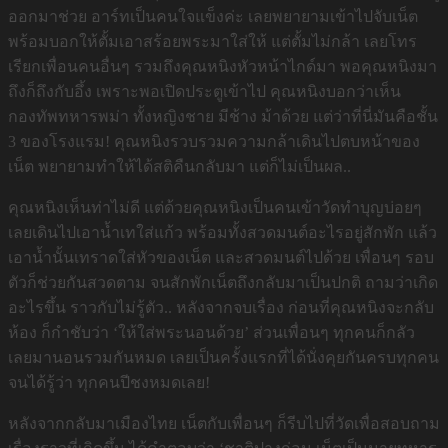
ออกมาช่วย อาร์ทเป็นคนใจแข็งค่ะ เลยพยายามเข้าไปจับเน็ต
พร้อมบอกให้ตั้มเอาสร้อยพระมาใส่ให้ แต่ตั้มไม่กล้า เลยโทร
เรียกเพื่อนคนอื่นๆ รวมถึงคุณหนิงหัวหน้าไกด์มา พอคุณหนิงมา
ถึงก็ถึงกับอึ้ง เพราะพอเปิดประตูเข้าไป คุณหนิงบอกว่าเห็น
กองทัพทหารพม่า ทั้งหญิงชาย มีช้าง ม้าด้วย แต่ว่าที่นี่มันคือชั้น
3 ของโรงแรม! คุณหนิงรวบรวมความกล้าเดินไปตบหน้าของ
เน็ต พยายามทำให้ได้สติคืนกลับมา แต่ก็ไม่เป็นผล..
คุณหนิงเห็นท่าไม่ดี แต่ด้วยคุณหนิงเป็นคนเข้าวัดทำบุญบ่อยๆ
เลยเดินไปเอาน้ำเทใส่แก้ว พร้อมทั้งสวดมนต์อะไรอยู่สักพัก แล้ว
เอาน้ำนั้นเทราดใส่หัวของเน็ต และสวดมนต์ไปด้วย เพื่อนๆ รอบ
ตัวก็ช่วยกันสวดตาม จนสักพักเน็ตถึงกลับมาเป็นปกติ ถามว่าเกิด
อะไรขึ้น ราวกับไม่รู้ตัว.. หลังจากจบเรื่อง ก่อนที่คุณหนิงจะกลับ
ห้อง ก็กำชับว่า ‘ให้ใส่พระนอนด้วย’ ส่วนเพื่อนๆ ทุกคนก็กลัว
เลยมานอนรวมกันหมด เลยเป็นครั้งแรกที่ได้นั่งคุยกันครบทุกคน
จนได้รู้ว่า ทุกคนปีชงหมดเลย!
หลังจากกลับมาเมืองไทย เน็ตกับเพื่อนๆ ก็รีบไปที่วัดเพื่อสอบถาม