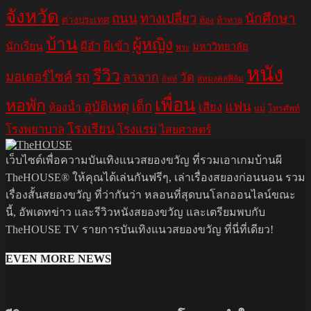
จังหวัด
ถนน
ทางเปลี่ยว
นักศึกษา
ต่างประเทศ
ท้อง
ท้าทาย
บ้าน
ผู้หญิง
ผีอำ
ผีเข้า
นักเรียน
มหาวิทยาลัย
พระ
หนัง
รีวิว
มอเตอร์ไซค์
รถ
ลาจาก
วัด
สหมงคลฟิล์ม
ลิฟท์
เพื่อน
หอพัก
อุบัติเหตุ
เด็ก
แฟน
เสียง
ห้องน้ำ
แม่
โทรศัพท์
โรงเรียน
โรงพยาบาล
โรงแรม
ไสยศาสตร์
เว็บไซต์เพื่อความบันเทิงแนวสยองขวัญ ที่รวมเอาเกมบ้านผี
TheHOUSE® ให้คุณได้เล่นกันฟรีๆ, เล่าเรื่องสยองก่อนนอน รวม
เรื่องสั้นสยองขวัญ ที่ว่ากันว่า หลอนที่สุดบนโลกออนไลน์ขณะ
นี้, อัพเดทข่าว และรีวิวหนังสยองขวัญ และเตรียมพบกับ
TheHOUSE TV รายการบันเทิงแนวสยองขวัญ ที่นี่ที่เดียว!
EVEN MORE NEWS