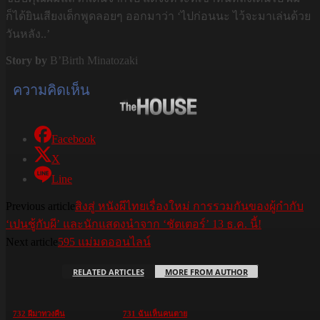
ก็ได้ยินเสียงเด็กพูดลอยๆ ออกมาว่า ‘ไปก่อนนะ ไว้จะมาเล่นด้วย
วันหลัง..’
Story by
B’Birth Minatozaki
ความคิดเห็น
Facebook
X
Line
Previous article
สิงสู่ หนังผีไทยเรื่องใหม่ การรวมกันของผู้กำกับ
‘เปนชู้กับผี’ และนักแสดงนำจาก ‘ชัตเตอร์’ 13 ธ.ค. นี้!
Next article
595 แม่มดออนไลน์
RELATED ARTICLES
MORE FROM AUTHOR
732 ผีมาทวงคืน
731 ฉันเห็นคนตาย