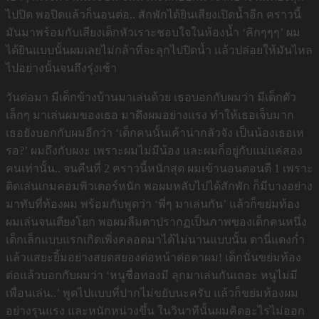
ไปปิด พอปิดแล้วก็นอนต่อ.. สักพักได้ยินเสียงเปิดน้ำอีก คราวนี้
มันมาพร้อมกับเสียงเด็กหัวเราะชอบใจในห้องน้ำ ‘คิกๆๆๆ’ ผม
ได้ยินแบบนั้นผมเลยไม่กล้าที่จะลุกไปปิดน้ำ แล้วปล่อยให้มันไหล
ไปอย่างนั้นจนถึงรุ่งเช้า
วันต่อมา มีเด็กข้างบ้านมาเล่นด้วย เธอบอกกับผมว่า มีเด็กตัว
เล็กๆ มาเล่นผมของเธอ มาดึงผมอย่างแรง ทำให้เธอเจ็บมาก
เธอยังบอกกับผมอีกว่า ‘เด็กคนนั้นเค้าน่ากลัวจัง เป็นน้องเธอเห
รอ?’ ผมถึงกับผงะ เพราะผมไม่มีน้อง และผมก็อยู่กับแม่แค่สอง
คนเท่านั้น.. จนคืนที่ 2 คราวนี้หนักสุด ผมเข้านอนตอนตี 1 เพราะ
ติดเล่นเกมคอมพิวเตอร์หนัก พอผมหลับไปได้สักพัก ก็มีบางอย่าง
มาทับที่ท้องผม พร้อมกับพูดว่า ‘พี่ๆ มาเล่นกัน’ แล้วก็ขย่มท้อง
ผมเล่นจนเตียงโยก พอผมลืมตาปรากฏเป็นภาพของเด็กคนหนึ่ง
เด็กเล็กแบบแรกเกิดเพิ่งคลอดมาได้ไม่นานแบบนั้น ตานี่แดงก่ำ
แล้วแสยะยิ้มอย่างสยดสยองต่อหน้าต่อตาผม! เด็กนั่นขย่มท้อง
ต่อแล้วบอกกับผมว่า ‘หนูชื่อทองมี ลุกมาเล่นกันเถอะ หนูไม่มี
เพื่อนเล่น..’ พูดไปแบบที่ปากไม่ขยับนะครับ แล้วก็ขย่มท้องผม
อย่างรุนแรง และหนักหน่วงขึ้น ในวินาทีนั้นผมคิดอะไรไม่ออก