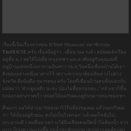
เรื่องนี้เป็นเรื่องจากคุณ B’Birth Minatozaki สมาชิกกลุ่ม
TheHOUSE
ครับ เรื่องมีอยู่ว่า.. เมื่อนานมาแล้ว สมัยผมยังเรียน
อยู่ชั้น ม.1 ผมได้ไปเที่ยวกรุงเทพฯ และอาศัยอยู่กับคุณแม่ที่
หมู่บ้านแห่งหนึ่งแถวรามอินทรา กม.8 วันหนึ่งเพื่อนบ้านได้เอา
สิ่งของอย่างหนึ่งมาฝากไว้ เพราะพวกเขาต้องเดินทางไปต่าง
จังหวัด สิ่งนั่นคือ กุมารทอง ครับ โดยที่เพื่อนบ้านคนนั้นบอกกับ
แม่ผมว่า ‘ฝากดูแลดีๆ นะคะ น้องไม่ดื้อหรอกค่ะ..’ แล้วเขาก็ขึ้น
รถออกอย่างรวดเร็ว ปล่อยให้แม่กับผมอยู่กับกุมารทองของเขา
คืนแรก แม่ได้นำกุมารทองมาไว้ในห้องของผม แล้วบอกกับผม
ว่า ‘ให้น้องอยู่ด้วยนะ คงไม่เป็นไรหรอก’ แล้วผมก็หลับไป..
ประมาณตี 1 ผมตื่นมาเพราะได้ยินเสียงคนเปิดน้ำในห้องน้ำ จาก
เบาๆ ก็เร่งความแรงขึ้น จนน้ำทะลักออกมาจากอ่าง ผมต้องลุก