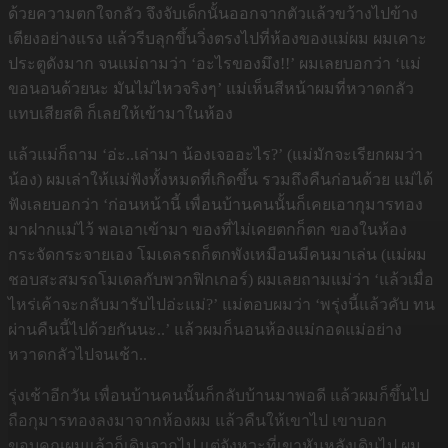
ด้วยความตกใจกลัว จึงจับเด็กนั้นออกจากตัวแล้วขว้างไปข้าง
เตียงอย่างแรง แล้วรีบลุกขึ้นวิ่งตรงไปที่ห้องของแม่ผม ผมเคาะ
ประตูดังมาก จนแม่ถามว่า ‘อะไรของมึง!!’ ผมเลยบอกว่า ‘แม่
ขอนอนด้วยนะ มันไม่ไหวจริงๆ’ แม่เห็นสีหน้าผมที่หวาดกลัว
แทบเสียสติ ก็เลยให้เข้ามาในห้อง
แล้วแม่ก็ถาม ‘อ่ะ..เล่ามา น้องเจออะไร?’ (แม่มักจะเรียกผมว่า
น้อง) ผมเล่าให้แม่ฟังทั้งหมดที่เกิดขึ้น รวมถึงคืนก่อนด้วย แม่ได้
ฟังเลยบอกว่า ‘ก่อนหน้านี้ เพื่อนบ้านคนนั้นก็เคยเอากุมารทอง
มาฝากแม่ไว้ พอเอาเข้ามา ของที่ไม่เคยตกก็ตก ของในห้อง
กระจัดกระจายเอง โมเดลรถก็ตกพังเหมือนมีคนมาเล่น (แม่ผม
ชอบสะสมรถโมเดลกับพวกฟิกเกอร์) ผมเลยถามแม่ว่า ‘แล้วเมื่อ
ไหร่เค้าจะกลับมารับไปอ่ะแม่?’ แม่ตอบผมว่า ‘พรุ่งนี้แล้วคับ ทน
ผ่านคืนนี้ไปด้วยกันนะ..’ แล้วผมก็นอนห้องแม่กอดแม่อย่าง
หวาดกลัวไปจนเช้า..
รุ่งเช้าอีกวัน เพื่อนบ้านคนนั้นก็กลับบ้านมาพอดี แล้วผมก็ขึ้นไป
ถือกุมารทองลงมาจากห้องผม แล้วคืนให้เขาไป เขาบอก
ขอบคุณผมแล้วก็เดินจากไป แต่จังหวะที่เขาหันหลังเดินไป ผม