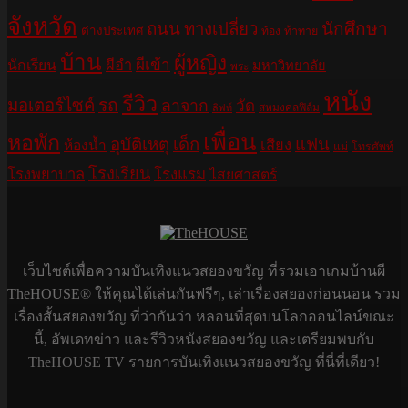
จังหวัด
ถนน
ทางเปลี่ยว
นักศึกษา
ต่างประเทศ
ท้อง
ท้าทาย
บ้าน
ผู้หญิง
ผีอำ
ผีเข้า
นักเรียน
มหาวิทยาลัย
พระ
หนัง
รีวิว
มอเตอร์ไซค์
รถ
ลาจาก
วัด
สหมงคลฟิล์ม
ลิฟท์
เพื่อน
หอพัก
อุบัติเหตุ
เด็ก
แฟน
เสียง
ห้องน้ำ
แม่
โทรศัพท์
โรงเรียน
โรงพยาบาล
โรงแรม
ไสยศาสตร์
เว็บไซต์เพื่อความบันเทิงแนวสยองขวัญ ที่รวมเอาเกมบ้านผี
TheHOUSE® ให้คุณได้เล่นกันฟรีๆ, เล่าเรื่องสยองก่อนนอน รวม
เรื่องสั้นสยองขวัญ ที่ว่ากันว่า หลอนที่สุดบนโลกออนไลน์ขณะ
นี้, อัพเดทข่าว และรีวิวหนังสยองขวัญ และเตรียมพบกับ
TheHOUSE TV รายการบันเทิงแนวสยองขวัญ ที่นี่ที่เดียว!