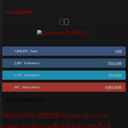
730 เงาหุ่นในห้องพัก
1,830,477
Fans
LIKE
2,487
Followers
FOLLOW
1,152
Followers
FOLLOW
262
Subscribers
SUBSCRIBE
KEYWORD TAGS
movie
Mongkol Major
M pictures
UIP
Warner Bros.
ต่าง
ความเชื่อ
ฆ่าตัวตาย
งานศพ
ครอบครัว
ความฝัน