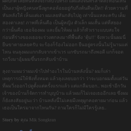
ผิดปกติ เลยหันหลังจะกลับไปที่รถ แต่แสงจันทร์สาดสะท้อนเห็น
เป็นเงาผู้หญิงคนหนึ่งผูกคอห้อยอยู่กับกิ่งต้นตีนเป็ด!! ด้วยความที่
หันหลังให้ เห็นแต่เงา ผมเลยหันกลับไปดู เท่านั้นแหละครับ เต็ม
สองตาเลย! ภาพที่เห็นคือ เป็นผู้หญิง ตัวเล็ก ผมสั้น แต่ที่สยอง
กว่านั้นคือ เธอจ้องผม และยิ้มให้ผม แล้วก็หัวเราะแบบสะใจ
ก่อนที่ร่างของเธอจะร่วงตกลงมาที่พื้นดัง ‘ตุ้บ!!’ จังหวะนั้นผมนี่
ยืนขาตายเลยครับ จะร้องก็ร้องไม่ออก ยืนอยู่ตรงนั้นไม่รู้นานแค่
ไหน จนลุงผมแกกลับจากเข้าเวร แกขับรถมาถึงพอดี แกก็จอด
รถวิ่งมาอุ้มผมขึ้นรถกลับเข้าบ้าน
ลุงถามผมว่าผมเข้าไปทำอะไรในบ้านหลังนั้น? ผมก็เล่า
เหตุการณ์ให้ฟังทั้งหมด แล้วลุงเลยบอกว่า ว่าจะบอกผมตั้งแต่วัน
ที่ผมวิ่งออกไปดูตั้งแต่ครั้งแรกแล้ว แต่แกลืมบอก.. พอเช้าอีกวัน
เจ้าของบ้านก็จัดการทำบุญบ้าน แล้วผมก็ไม่เจอเธออีกเลย ซึ่งผม
ก็ยังสงสัยอยู่นะว่า บ้านหลังนี้ไม่เคยมีเหตุผูกคอตายมาก่อน แล้ว
เธอเป็นใครมาจากไหนกัน? ถามใครก็ไม่มีใครรู้เลย..
Story by
คุณ Mik Songkran