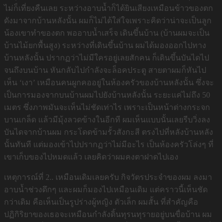
ไม่ก็เที่ยงคืนเลย ระหว่างอาบน้ำก็ได้ยินเสียงเหมือนข้าวของตก
ดังมาจากบ้านหลังนั้น ผมก็ไม่ได้ใส่ใจเพราะคิดว่าน่าจะเป็นลูก
น้องเขาทำของตก พออาบน้ำเสร็จ เดินขึ้นบ้าน (บ้านผมจะเป็น
บ้านไม้ยกพื้นสูง) ระหว่างที่เดินขึ้นบ้าน ผมได้มองออกไปทาง
บ้านหลังนั้น ปรากฏว่าไม่มีใครอยู่เลยสักคน ก็เดินขึ้นบันไดไป
จนถึงบนบ้าน หันกลับไปกำลังจะล็อคประตู สายตาผมก็หันไป
เห็น ‘เงา’ เหมือนคนผูกคออยู่ในห้องครัวของบ้านหลังนั้น ซึ่งจะ
เป็นการมองจากบนบ้านผมไปยังบ้านหลังนั้น ระยะแค่ไม่ถึง 50
เมตร ซึ่งภาพมันจะเห็นไม่ชัดเท่าไร เพราะเป็นหน้าต่างกระจก
บานเกล็ด แล้วมีมุ้งลวดข้างในอีกที ผมเห็นแบบนั้นเลยรีบวิ่งลง
บันไดจากบ้านผม กระโดดข้ามรั้วสังกะสี ตรงไปที่หลังบ้านหลัง
นั้นทันที แต่มองเข้าไปปรากฏว่าไม่มีอะไร เป็นห้องครัวโล่งๆ ที่
เขาเก็บของไปหมดแล้ว เลยคิดว่าผมคงตาฝาดไปเอง
เหตุการณ์ที่ 2.. เหมือนเดิมเลยครับ กิจวัตรประจำของผม ลงมา
อาบน้ำช่วงดึกๆ และผมก็มองไปเหมือนเดิม แต่คราวนี้เห็นชัด
กว่าเดิม คือเห็นเป็นรูปร่างผู้หญิง ตัวเล็ก ผมสั้น ที่สำคัญคือ
ปฏิกิริยาของเธอจะเหมือนกำลังดิ้นทุรนทุรายอยู่บนขื่อบ้าน ผม