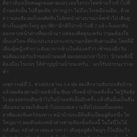
คิดว่าต้องเป็นคนผูกคอตายแน่ๆ เลยวิ่งกระโดดข้ามรั้วเข้าไปที่
บ้านหลังนั้น ไปที่จุดเดิม ปรากฏว่า ไม่มีอะไรเหมือนเดิม.. ด้วย
ความสงสัย ผมก็เลยตัดสินใจงัดหน้าต่างบานเกล็ดเข้าไป เดินดู
ข้างในอยู่พักใหญ่ ดูนาฬิกาอีกทีก็ปาเข้าไปตี 2 แล้ว ก็เลยกลับ
ออกทางหน้าต่างที่ผมเข้ามา แต่ลองคิดดูนะครับ ว่าผมต้องใจ
เย็นแค่ไหน ที่ต้องประกอบกระจกบานเกล็ดกลับตามเดิม โดยที่มี
เสียงผู้หญิงหัวเราะดังมาจากข้างในห้องครัว!! เช้าของอีกวัน
พอดีผมเจอกับเจ้าของบ้านพอดี ผมเลยบอกเขาไปว่า ‘บ้านหลังนี้
ต้องมีอะไรแน่ๆ ให้ทำบุญบ้านบ้างนะครับ..’ แกก็รับปากนะว่าจะ
ทำ
เหตุการณ์ที่ 3.. ช่วงประมาณ 3-4 ทุ่ม ผมเลิกงานขับรถกลับบ้าน
แล้วผมต้องผ่านบ้านหลังนั้น ขับมาถึงหน้าบ้านหลังนั้น ไม่รู้คิดยัง
ไง ผมจอดรถเดินเข้าไปในบ้านหลังนั้นอีกครั้ง แล้วคืนนั้นเป็นคืน
เดือนหงาย ผมก็เดินเข้าไปแบบงมความมืดไปแบบนั้นแหละ
อาศัยแสงจันทร์ส่องทาง หน้าบ้านจะมีต้นตีนเป็ดอยู่ต้นหนึ่ง ไม่
ใหญ่มาก ผมเดินส่องหน้าต่างตามห้องนั้นห้องนี้ ในใจนี่ไม่ได้
กลัวผีนะ กลัวตำรวจซะมากกว่า เดินดูอยู่พักใหญ่ๆ ก็ไม่มีอะไร