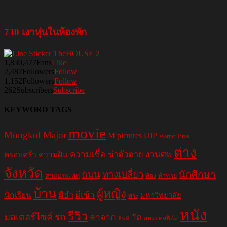
730 เงาหุ่นในห้องพัก
1,830,477
Fans
Like
2,487
Followers
Follow
1,152
Followers
Follow
262
Subscribers
Subscribe
KEYWORD TAGS
movie
Mongkol Major
M pictures
UIP
Warner Bros.
ต่าง
ความเชื่อ
ฆ่าตัวตาย
งานศพ
ครอบครัว
ความฝัน
จังหวัด
ถนน
ทางเปลี่ยว
นักศึกษา
ต่างประเทศ
ท้อง
ท้าทาย
บ้าน
ผู้หญิง
ผีอำ
ผีเข้า
นักเรียน
มหาวิทยาลัย
พระ
หนัง
รีวิว
มอเตอร์ไซค์
รถ
ลาจาก
วัด
สหมงคลฟิล์ม
ลิฟท์