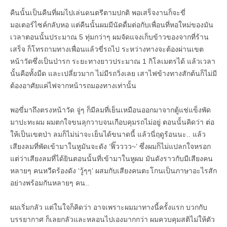
คืนนั้นเป็นคืนที่ผมไปเล่นดนตรีตามปกติ พอเสร็จงานก็จะขี่
มอเตอร์ไซค์กลับหอ แต่คืนนั้นผมมีนัดดื่มต่อกับเพื่อนที่หอใหม่ของมัน
เวลาตอนนั้นประมาณ 5 ทุ่มกว่าๆ ผมจัดแจงเก็บข้าวของจากที่ร้าน
เสร็จ ก็โทรถามทางเพื่อนแล้วขี่รถไป ระหว่างทางจะต้องผ่านเขต
หน้าวัดซึ่งเป็นป่ารก ระยะทางยาวประมาณ 1 กิโลเมตรได้ แล้วเวลา
นั้นคือทั้งมืด และเปลี่ยวมาก ไม่มีรถวิ่งเลย เสาไฟข้างทางสักต้นก็ไม่มี
ต้องอาศัยแค่ไฟจากหน้ารถมองทางเท่านั้น
พอขี่มาถึงตรงหน้าวัด จู่ๆ ก็มีลมที่เย็นเหมือนออกมาจากตู้แช่แข็งพัด
มาปะทะผม ผมตกใจขนลุกวาบจนเกือบคุมรถไม่อยู่ ตอนนั้นคิดว่า ต่อ
ให้เป็นเขตป่า ลมก็ไม่น่าจะเย็นได้ขนาดนี้ แล้วนี่ฤดูร้อนนะ.. แล้ว
เสียงลมที่พัดเข้ามาในหูมันจะดัง ‘ฟิ๊วววว~’ ซึ่งผมก็ไม่แปลกใจหรอก
แต่ว่าเสียงลมที่ได้ยินตอนนั้นที่เข้ามาในหูผม มันดังราวกับมีเสียงคน
หลายๆ คนหวีดร้องดัง ‘วู้ๆๆ’ ผสมกับเสียงคนตะโกนเป็นภาษาอะไรสัก
อย่างพร้อมกันหลายๆ คน..
ผมเริ่มกลัว แต่ในใจก็คิดว่า อาจเพราะผมมาทางนี้ครั้งแรก บวกกับ
บรรยากาศ ก็เลยกลัวและหลอนไปเองมากกว่า ผมควบคุมสติไม่ให้ตัว