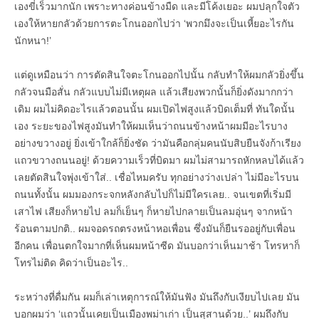
เองขี่เร็วมากนัก เพราะทางค่อนข้างมืด และมีโค้งเยอะ ผมปลุกใจตัว
เองให้หายกลัวด้วยการตะโกนออกไปว่า ‘พวกมึงจะเป็นเหี้ยอะไรกัน
นักหนา!’
แต่ดูเหมือนว่า การตัดสินใจตะโกนออกไปนั้น กลับทำให้ผมกลัวยิ่งขึ้น
กลัวจนมือสั่น กลัวแบบไม่มีเหตุผล แล้วเสียงพวกนั้นก็ยิ่งดังมากกว่า
เดิม ผมไม่คิดอะไรแล้วตอนนั้น ผมเปิดไฟสูงแล้วบิดเต็มที่ ทันใดนั้น
เอง ระยะของไฟสูงมันทำให้ผมเห็นว่าถนนข้างหน้าผมมีอะไรบาง
อย่างขวางอยู่ ยิ่งเข้าใกล้ก็ยิ่งชัด ว่ามันคือกลุ่มคนนับสิบยืนจังก้าเรียง
แถวขวางถนนอยู่! ด้วยความเร็วที่บิดมา ผมไม่สามารถหักหลบได้แล้ว
เลยตัดสินใจพุ่งเข้าใส่.. เชื่อไหมครับ ทุกอย่างว่างเปล่า ไม่มีอะไรบน
ถนนทั้งนั้น ผมมองกระจกหลังกลับไปก็ไม่มีใครเลย.. จนเขตที่เริ่มมี
เสาไฟ เสียงก็หายไป ลมก็เย็นๆ ก็หายไปกลายเป็นลมอุ่นๆ จากหน้า
ร้อนตามปกติ.. ผมจอดรถตรงหน้าหอเพื่อน ซึ่งมันก็ยืนรออยู่กับเพื่อน
อีกคน เพื่อนตกใจมากที่เห็นผมหน้าซีด มันบอกว่าเห็นมาช้า โทรหาก็
โทรไม่ติด คิดว่าเป็นอะไร..
ระหว่างที่ดื่มกัน ผมก็เล่าเหตุการณ์ให้มันฟัง มันถึงกับเงียบไปเลย มัน
บอกผมว่า ‘แถวนั้นเคยเป็นเมืองพม่าเก่า เป็นสุสานด้วย..’ ผมถึงกับ