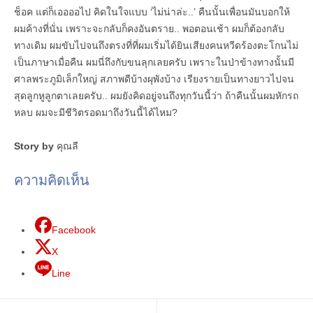
ช็อค แต่ก็เออออไป คิดในใจแบบ ‘ไม่น่าล่ะ..’ คืนนั้นเพื่อนมันบอกให้
ผมค้างที่นั่น เพราะจะกลับก็คงอันตราย.. พอตอนเช้า ผมก็ต้องกลับ
ทางเดิม ผมขับไปจนถึงตรงที่ที่ผมเริ่มได้ยินเสียงคนหวีดร้องตะโกนไม่
เป็นภาษาเมื่อคืน ผมนี่ถึงกับขนลุกเลยครับ เพราะในป่าข้างทางนั้นมี
ศาลพระภูมิเล็กใหญ่ สภาพดีบ้างผุพังบ้าง เรียงรายเป็นทางยาวไปจน
สุดลูกหูลูกตาเลยครับ.. ผมยังคิดอยู่จนถึงทุกวันนี้ว่า ถ้าคืนนั้นผมหักรถ
หลบ ผมจะมีชีวิตรอดมาถึงวันนี้ได้ไหม?
Story by
คุณลี
ความคิดเห็น
Facebook
X
Line