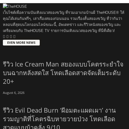
เว็บไซต์เพื่อความบันเทิงแนวสยองขวัญ ที่รวมเอาเกมบ้านผี TheHOUSE® ให้
คุณได้เล่นกันฟรีๆ, เล่าเรื่องสยองก่อนนอน รวมเรื่องสั้นสยองขวัญ ที่ว่ากันว่า
หลอนที่สุดบนโลกออนไลน์ขณะนี้, อัพเดทข่าว และรีวิวหนังสยองขวัญ และ
เตรียมพบกับ TheHOUSE TV รายการบันเทิงแนวสยองขวัญ ที่นี่ที่เดียว!
EVEN MORE NEWS
รีวิว Ice Cream Man สยองแบบโคตรระยำใจ
บนฉากหลังสดใส โหดเลือดสาดจัดเต็มระดับ
20+
August 6, 2026
รีวิว Evil Dead Burn ‘ผีอมตะแผดเผา’ งาน
รวมญาติที่โคตรฉิบหายวายป่วง โหดเลือด
สาดแบบบ้าคลั่ง 9/10