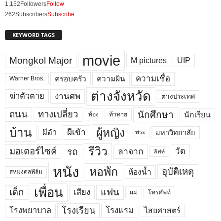
1,152
Followers
Follow
262
Subscribers
Subscribe
KEYWORD TAGS
movie
Mongkol Major
M pictures
UIP
ความเชื่อ
ครอบครัว
ความฝัน
Warner Bros.
ต่างจังหวัด
งานศพ
ฆ่าตัวตาย
ต่างประเทศ
ถนน
ทางเปลี่ยว
นักศึกษา
นักเรียน
ท้อง
ท้าทาย
บ้าน
ผู้หญิง
ผีเข้า
ผีอำ
มหาวิทยาลัย
พระ
รีวิว
มอเตอร์ไซค์
รถ
ลาจาก
วัด
ลิฟท์
หนัง
หอพัก
อุบัติเหตุ
ห้องน้ำ
สหมงคลฟิล์ม
เพื่อน
เด็ก
แฟน
เสียง
แม่
โทรศัพท์
โรงพยาบาล
โรงเรียน
โรงแรม
ไสยศาสตร์