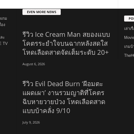
EVEN MORE NEWS
PO
าเกม
่อง
เล่าเ
รีวิว Ice Cream Man สยองแบบ
และ
Movi
โคตรระยำใจบนฉากหลังสดใส
E TV
เกมบ
โหดเลือดสาดจัดเต็มระดับ 20+
TheH
August 6, 2026
รีวิว Evil Dead Burn ‘ผีอมตะ
แผดเผา’ งานรวมญาติที่โคตร
ฉิบหายวายป่วง โหดเลือดสาด
แบบบ้าคลั่ง 9/10
July 9, 2026