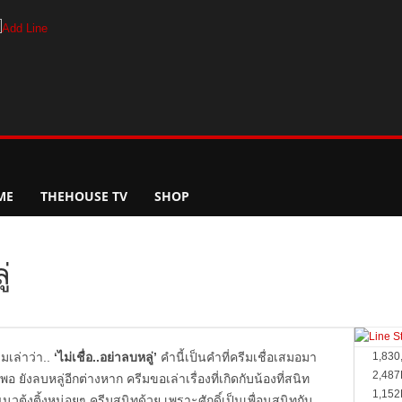
ME
THEHOUSE TV
SHOP
่
มเล่าว่า..
‘ไม่เชื่อ..อย่าลบหลู่’
คำนี้เป็นคำที่ครีมเชื่อเสมอมา
1,830
2,487
อ ยังลบหลู่อีกต่างหาก ครีมขอเล่าเรื่องที่เกิดกับน้องที่สนิท
1,152
กแนวตุ้งติ้งหน่อยๆ ครีมสนิทด้วย เพราะศักดิ์เป็นเพื่อนสนิทกับ