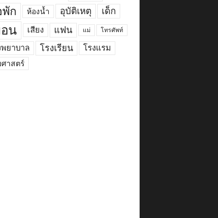
พัก
อุบัติเหตุ
เด็ก
ห้องน้ำ
ื่อน
แฟน
เสียง
แม่
โทรศัพท์
งพยาบาล
โรงเรียน
โรงแรม
ยศาสตร์