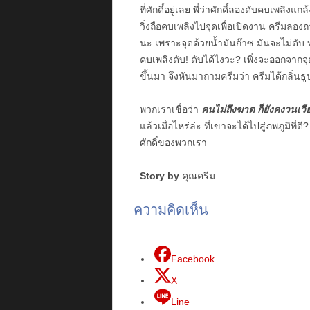
ที่ศักดิ์อยู่เลย พี่ว่าศักดิ์ลองดับคบเพลิ
วิ่งถือคบเพลิงไปจุดเพื่อเปิดงาน ครีมลอ
นะ เพราะจุดด้วยน้ำมันก๊าซ มันจะไม่ดับ พอ
คบเพลิงดับ! ดับได้ไงวะ? เพิ่งจะออกจากจุ
ขึ้นมา จึงหันมาถามครีมว่า ครีมได้กลิ่นธ
พวกเราเชื่อว่า
คนไม่ถึงฆาต ก็ยังคงวนเวียน
แล้วเมื่อไหร่ล่ะ ที่เขาจะได้ไปสู่ภพภูมิที่ดี
ศักดิ์ของพวกเรา
Story by
คุณครีม
ความคิดเห็น
Facebook
X
Line