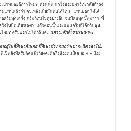
งแกล้งเขาหน่อยดีกว่าไหม?’ ตอนนั้น นักวิ่งของมหาวิทยาลัยกำลัง
งถามแฟนแล้วว่า คบเพลิงเนี่ยมันดับได้ไหม? แฟนบอก ไม่ได้
ครีมพูดเสร็จ ครีมก็หันไปดูอย่างอื่น จนมีคนพูดขึ้นมาว่า ‘พี่
ดวิ่งไปนิดเดียวเอง!?’ แล้วตอนนั้นเองแฟนครีมก็ได้กลิ่นธูป
ูปไหม? ครีมบอกไม่ได้กลิ่นค่ะ
แต่ว่า..ศักดิ์เขามาแหละ!
อยู่ในที่ที่เขาคุ้นเคย ที่ที่เขาห่วง จนกว่าเขาจะถึงเวลาไป..
? นี่เป็นสิ่งที่ครีมคิดแล้วก็ยังคงคิดถึงน้องคนนี้เสมอ RIP น้อง