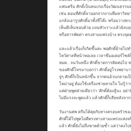
แฟนครีม ศักดิ์เป็นคนเก่งเรื่องวัฒนธรรมมาก 
เช่น ตอนที่ศักดิ์ลาออกจากงานที่มหาวิทย
แกล้งเอารูปศักดิ์มาตั้งที่โต๊ะ พร้อมวางพว
เห็นดีเห็นชอบด้วย แถมหัวเราะแล้วยังบอกว
หรือสารพัดด่า ตรงสามแพร่งบ้าง ตรงจุดต่
และแล้วเรื่องก็เกิดขึ้นค่ะ พอศักดิ์ย้ายไ
ไหว้ศาลที่หน้าหอเลย เวลาขี่มอเตอร์ไซค์ก
หมด.. จนวันหนึ่ง ศักดิ์ขาดการติดต่อไป 
ของศักดิ์โทรมาบอกว่า ศักดิ์อยู่โรงพยาบ
จู่ๆ ศักดิ์ก็เป็นหนักขึ้น จากคนอ้วนกลาย
โคม่าอยู่ ต้องใช้เครื่องช่วยหายใจ ไม่รู้ว
แค่ฝ่ายพูดฝ่ายเดียวว่า ‘ศักดิ์ต้องสู้นะ อย่
ไม่มีแรงจะพูดแล้ว แล้วศักดิ์ก็เสียหลังจากน
วันงานศพ ครีมได้คุยกับทางครอบครัวของศั
ศักดิ์ได้ไปพูดไม่ดีตรงทางสามแพร่งแห่งหน
แล้ว ศักดิ์ยังไม่ถึงฆาตด้วยซ้ำ แต่ว่าคงไป