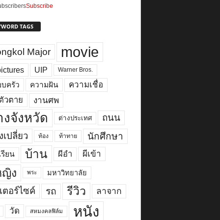
bscribers
Subscribe
YWORD TAGS
movie
ngkol Major
ictures
UIP
Warner Bros.
ความเชื่อ
บครัว
ความฝัน
งานศพ
ตัวตาย
างจังหวัด
ถนน
ต่างประเทศ
เปลี่ยว
นักศึกษา
ท้อง
ท้าทาย
บ้าน
ผีเข้า
ผีอำ
เรียน
้หญิง
มหาวิทยาลัย
พระ
รีวิว
เตอร์ไซค์
รถ
ลาจาก
หนัง
วัด
สหมงคลฟิล์ม