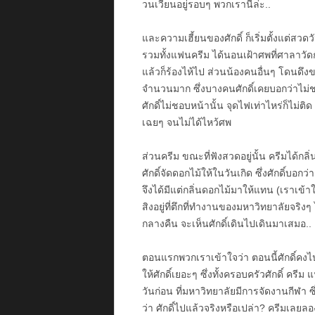
วนเวียนอยู่รอบๆ พวกเรานี่ล่ะ..
และความเฮี้ยนของศักดิ์ ก็เริ่มตั้งแต่สวดวัน
รวมทั้งแฟนครีม ได้นอนเฝ้าศพที่ศาลาวัดกัน 
แล้วก็ร้องไห้ไป ส่วนน้องคนอื่นๆ โดนดึง
จำนวนมาก ซึ่งบางคนศักดิ์เคยบอกว่าไม่ช
ศักดิ์ไม่ชอบหน้านั้น จุดไฟเท่าไหร่ก็ไม่ต
เฉยๆ จนไม่ได้ไหว้ศพ
ส่วนครีม ขณะที่ฟังสวดอยู่นั้น ครีมได้ก
ศักดิ์จัดดอกไม้ให้ในวันเกิด ซึ่งศักดิ์บอกว่
จึงได้มีแต่กลิ่นดอกไม้มาให้แทน (เราเข้าใจแบ
สิงอยู่ที่ตึกที่ทำงานของมหาวิทยาลัยจริง
กลางคืน จะเห็นศักดิ์เดินไปเดินมาเสมอ..
ตอนแรกพวกเราเข้าใจว่า ตอนนี้ศักดิ์คงไป
ให้ศักดิ์เยอะๆ ซึ่งทั้งครอบครัวศักดิ์ ครีม
วันก่อน ที่มหาวิทยาลัยมีการจัดงานกีฬา ซึ
ว่า ศักดิ์ไปแล้วจริงหรือเปล่า? ครีมเลยลองพ