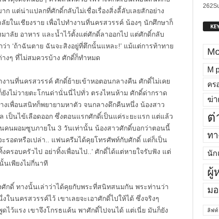
262
Su
แต่น่าแปลกที่ศักดิ์กลับไม่เชื่อเรื่องสิ่งลี้ลับเลยสักอย่าง
าลัยในเชียงราย เพื่อไปทำงานที่นครสวรรค์ น้องๆ นักศึกษาก็
KE
งมาลัย อาหาร และน้ำไว้ตั้งแต่ศักดิ์ลาออกไป แต่ศักดิ์กลับ
่า ‘ถ้าฉันตาย ฉันจะสิงอยู่ที่ตึกนั้นแหละ!’ แม้แต่การท้าทาย
Mo
างๆ ที่ไม่สมควรบ้าง ศักดิ์ก็ทำหมด
M p
ปทำงานที่นครสวรรค์ ศักดิ์ย้ายเข้าหอตอนกลางคืน ศักดิ์ไม่เคย
ครอ
็ยังไม่วายตะโกนด่านั่นนี่ไปทั่ว ตรงไหนห้าม ศักดิ์ด่ากราด
ฆ่า
ทางเพื่อนสนิทก็พยายามหาตัว จนกลางดึกคืนหนึ่ง น้องสาว
ต่
าล เป็นไข้เลือดออก ซึ่งตอนแรกศักดิ์เป็นแค่ระยะแรก แต่แล้ว
เป็นคนผอมซูบภายใน 3 วันเท่านั้น น้องสาวศักดิ์บอกว่าตอนนี้
ทาง
่าจะรอดหรือเปล่า.. แฟนครีมได้คุยโทรศัพท์กับศักดิ์ แต่ก็เป็น
าทิ้งครอบครัวไป อย่าทิ้งเพื่อนไป..’ ศักดิ์ได้แต่หายใจรับฟัง แต่
นัก
ั้นเพียงไม่กี่นาที
ผู
กดิ์ ทางนั้นเล่าว่าได้คุยกับพระที่สนิทสนมกัน พระท่านว่า
มอ
ึ่งในนครสวรรค์ไว้ เขาเลยจะเอาศักดิ์ไปให้ได้ ซึ่งจริงๆ
พูดไว้แรง เขาจึงโกรธแค้น พาศักดิ์ไปจนได้ แต่เนี่ย มันก็ยัง
ลิฟท์