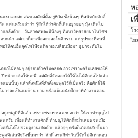
หอ
แรกเลยค่ะ ศพของศักดิ์ตั้งอยู่ที่วัด ซึ่งน้องๆ ที่สนิทกับศักดิ์
เพ
แฟนครีมเล่าว่า รู้สึกได้ว่าศักดิ์เดินอยู่รอบๆ มุ้ง เดินไป
โร
ขาแกล้งด้วย.. วันสวดศพจะมีน้องๆ ที่มหาวิทยาลัยมาไหว้ศพ
อบหน้า แต่เขาก็มาเพื่อจะขออโหสิกรรม แต่ธูปของที่คนที่
ไส
ิด พอให้คนอื่นจุดไฟให้จนติด พอเปลี่ยนมือมา ธูปก็จะดับไป
ลิ่นดอกไม้หอมๆ อยู่รอบตัวครีมตลอด อาจเพราะครีมเคยขอให้
า ‘ปีหน้าจะจัดให้นะพี่’ แต่ศักดิ์จัดดอกไม้ให้ไม่ได้อีกต่อไปแล้ว
บนั้น) แล้วสิ่งหนึ่งที่ศักดิ์เคยพูดไว้ก็เป็นจริง คือศักดิ์ได้
ๆ ไม่ว่าจะเป็นแม่บ้าน ยาม หรือแม้แต่นักศึกษาที่ทำงานตอน
อยู่ภพภูมิที่ดีแล้ว เพราะพระท่านเคยบอกว่า ให้เราทำบุญไป
 แฟนครีม เพื่อนที่ทำงานศักดิ์ ทำบุญให้ศักดิ์สม่ำเสมอ จนเมื่อ
่งครีมได้ไปร่วมดูงานเปิดด้วย แล้วจู่ๆ ครีมก็เกิดสงสัยขึ้นมา
ูดทีเล่นทีจริงขึ้นมาว่า ‘ศักดิ์ งานกีฬาวันนี้จัดไม่ดีเท่าตอน