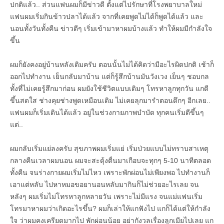
ปกติแล้ว.. ส่วนแฟนผมก็มีข่าวดี ตั้งแต่ไปรักษาที่โรงพยาบาลใหม่
แฟนผมเริ่มกินข้าวปลาได้แล้ว จากที่เคยพูดไม่ได้ก็พูดได้แล้ว และ
นอนทั้งวันทั้งคืน ข่าวดีๆ เริ่มเข้ามาหาผมบ้างแล้ว ทำให้ผมมีกำลังใจ
ขึ้น
ผมก็ยังคงอยู่บ้านหลังเดิมครับ ตอนนั้นไม่ได้คิดว่ามีอะไรผิดปกติ เช้าก็
ออกไปทำงาน เย็นกลับมาบ้าน แต่ก็รู้สึกบ้านมันวังเวง เย็นๆ ชอบกล
ทั้งที่ไม่เคยรู้สึกมาก่อน ผมยังใช้ชีวิตแบบเดิมๆ โทรหาลูกทุกวัน แกดี
ขึ้นสดใส ช่างคุยช่างพูดเหมือนเดิม ไม่เคยลุกมารำตอนดึกๆ อีกเลย..
แฟนผมก็เริ่มเดินได้แล้ว อยู่ในช่วงกายภาพบำบัด ทุกคนเริ่มดีขึ้นๆ
แต่..
ผมกลับเริ่มแย่ลงครับ สุขภาพผมเริ่มแย่ เริ่มป่วยแบบไม่ทราบสาเหตุ
กลางคืนเวลาผมนอน ผมจะสะดุ้งตื่นมาเกือบจะทุกๆ 5-10 นาทีตลอด
ทั้งคืน จนร่างกายผมเริ่มไม่ไหว เพราะพักผ่อนไม่เพียงพอ ไปทำงานก็
เอาแต่หลับ ไปหาหมอขอยานอนหลับมากินก็ไม่ช่วยอะไรเลย จน
หลังๆ ผมเริ่มไม่โทรหาลูกหลายวัน เพราะไม่มีแรง จนแม่แฟนเริ่ม
โทรมาหาผมว่าเกิดอะไรขึ้น? ผมก็เล่าให้แกฟังไป แกก็ได้แต่ให้กำลัง
ใจ ว่าผมคงเครียดมากไป พักผ่อนน้อย อย่ากังวลเรื่องลูกเมียไปเลย แก