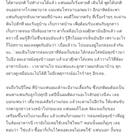
ได้ตามปกติ ไปทำงานได้แล้ว แฟนผมก็เริ่มหายดี เดินได้ พูดได้ปกติ
จนออกจากโรงพยาบาล แม่แฟนโทรมาบอกผมว่า อีกอาทิตย์จะพา
แฟนกับลูกกลับมาหาผมที่บ้านละ ผมดีใจมากครับ ที่เรื่องร้ายๆ จะผ่าน
พ้นไปสักที ผมเริ่มถูบ้าน เก็บกวาดบ้าน เพื่อต้อนรับแฟนกับลูกสาว
เก็บกวาดจนมาถึงห้องอาหาร ตาก็เหลือบไปเจอตุ๊กตานั่นอีกแล้ว แต่
คราวนี้ ผมรู้สึกไม่ชื่นชอบมันแล้ว รู้สึกไม่อยากเห็นมันอีก เพราะอะไร
ก็ไม่ทราบ ผมเลยพูดกับมันว่า ‘เบื่อแล้วว่ะ ไปนอนอยู่ในกล่องแล้วกัน
นะ..’ ผมเดินไปหากล่องเปล่าที่ห้องเก็บของ ได้กล่องใส่หม้อหุงข้าวมา
ใบนึง ผมเอาหม้อหุงข้าวออก แล้วเอาตุ๊กตาใส่แทน แล้ววางไว้ที่ห้อง
อาหารนั่นล่ะ.. เวลาผ่านไป จนแฟนและลูกสาวผมกลับมาบ้าน ทุก
อย่างดูเหมือนจะไปได้ดี ไม่มีเหตุการณ์อะไรร้ายๆ อีกเลย..
จนถึงวันปีใหม่ ที่บ้านแฟนผมเค้าจะมีงานเลี้ยงกัน ซึ่งปกติผมต้องเป็น
คนพาแฟนกับลูกไปทุกปี แต่ปีนั้นผมติดงานอะไรสักอย่างนี่ล่ะ เลย
บอกแฟนว่า เดี๋ยวขอเคลียร์งานก่อน แล้วจะตามไปอีกวัน ให้แฟนขับ
รถพาลูกสาวล่วงหน้าไปก่อนเลย แฟนผมก็โอเค จัดแจงเก็บของ
เตรียมขึ้นรถไปงานเลี้ยง แล้วแฟนก็ถามผมว่า ‘กล่องหม้อหุงข้าวที่อยู่
ในห้องอาหารนี่ เรายังไม่เคยใช้เลยใช่ไหม?’ ตอนนั้นผมก็ยุ่งๆ เลย
ตอบว่า ‘ใช่แล้ว ซื้อมาก็เก็บไว้ตลอดเลยไม่เคยใช้’ แฟนบอก ‘งั้นขอ