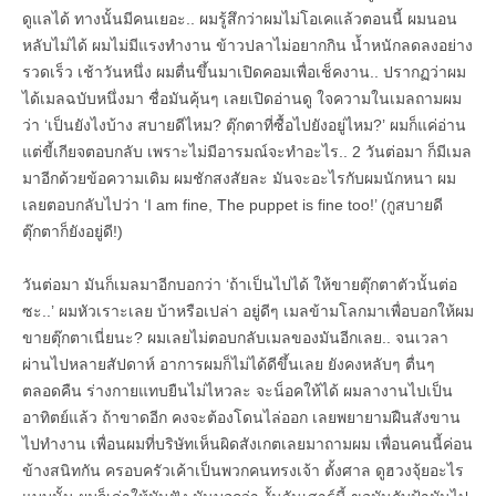
ดูแลได้ ทางนั้นมีคนเยอะ.. ผมรู้สึกว่าผมไม่โอเคแล้วตอนนี้ ผมนอน
หลับไม่ได้ ผมไม่มีแรงทำงาน ข้าวปลาไม่อยากกิน น้ำหนักลดลงอย่าง
รวดเร็ว เช้าวันหนึ่ง ผมตื่นขึ้นมาเปิดคอมเพื่อเช็คงาน.. ปรากฏว่าผม
ได้เมลฉบับหนึ่งมา ชื่อมันคุ้นๆ เลยเปิดอ่านดู ใจความในเมลถามผม
ว่า ‘เป็นยังไงบ้าง สบายดีไหม? ตุ๊กตาที่ซื้อไปยังอยู่ไหม?’ ผมก็แค่อ่าน
แต่ขี้เกียจตอบกลับ เพราะไม่มีอารมณ์จะทำอะไร.. 2 วันต่อมา ก็มีเมล
มาอีกด้วยข้อความเดิม ผมชักสงสัยละ มันจะอะไรกับผมนักหนา ผม
เลยตอบกลับไปว่า ‘I am fine, The puppet is fine too!’ (กูสบายดี
ตุ๊กตาก็ยังอยู่ดี!)
วันต่อมา มันก็เมลมาอีกบอกว่า ‘ถ้าเป็นไปได้ ให้ขายตุ๊กตาตัวนั้นต่อ
ซะ..’ ผมหัวเราะเลย บ้าหรือเปล่า อยู่ดีๆ เมลข้ามโลกมาเพื่อบอกให้ผม
ขายตุ๊กตาเนี่ยนะ? ผมเลยไม่ตอบกลับเมลของมันอีกเลย.. จนเวลา
ผ่านไปหลายสัปดาห์ อาการผมก็ไม่ได้ดีขึ้นเลย ยังคงหลับๆ ตื่นๆ
ตลอดคืน ร่างกายแทบยืนไม่ไหวละ จะน็อคให้ได้ ผมลางานไปเป็น
อาทิตย์แล้ว ถ้าขาดอีก คงจะต้องโดนไล่ออก เลยพยายามฝืนสังขาน
ไปทำงาน เพื่อนผมที่บริษัทเห็นผิดสังเกตเลยมาถามผม เพื่อนคนนี้ค่อน
ข้างสนิทกัน ครอบครัวเค้าเป็นพวกคนทรงเจ้า ตั้งศาล ดูฮวงจุ้ยอะไร