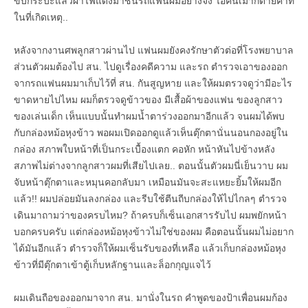
ขับกระบะแล้วผ่าไฟแดงมาชนรถแฟนผมอย่างจัง ไอ้คนเมาก็ตายคาที่
ในที่เกิดเหตุ..
หลังจากงานศพลูกสาวผ่านไป แฟนผมยังคงรักษาตัวต่อที่โรงพยาบาล
ส่วนตัวผมต้องไป สน. ไปดูเรื่องคดีความ และรถ ตำรวจเอาของออก
จากรถแฟนผมมาเก็บไว้ที่ สน. กันสูญหาย และให้ผมตรวจดูว่ามีอะไร
ขาดหายไปไหม ผมก็ตรวจดูข้าวของ มีเสื้อผ้าของแฟน ของลูกสาว
ของเล่นเด็ก เห็นแบบนั้นทำผมน้ำตาร่วงออกมาอีกแล้ว จนผมได้พบ
กับกล่องหม้อหุงข้าว พอผมเปิดออกดูแล้วเห็นตุ๊กตานั่นนอนกองอยู่ใน
กล่อง สภาพใบหน้าที่เป็นกระเบื้องแตก คอหัก หน้าหันไปข้างหลัง
สภาพไม่ต่างจากลูกสาวผมที่เสียไปเลย.. ตอนนั้นตัวผมนี่เย็นวาบ ผม
จับหน้าตุ๊กตาและหมุนคอกลับมา เหมือนมันจะสะแหยะยิ้มให้ผมอีก
แล้ว!! ผมปล่อยมันลงกล่อง และรีบใช้ตีนถีบกล่องให้ไปไกลๆ ตำรวจ
เดินมาถามว่าของครบไหม? ถ้าครบก็เซ็นเอกสารรับไป ผมพยักหน้า
บอกครบครับ แต่กล่องหม้อหุงข้าวไม่ใช่ของผม คือตอนนั้นผมไม่อยาก
ได้มันอีกแล้ว ตำรวจก็ให้ผมเซ็นรับของที่เหลือ แล้วเก็บกล่องหม้อหุง
ข้าวที่มีตุ๊กตาเข้าตู้เก็บหลักฐานและล็อกกุญแจไว้
ผมเดินถือของออกมาจาก สน. มานั่งในรถ คำพูดของป้าเพื่อนผมก้อง