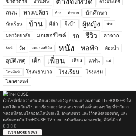
ต่างจังหวัด
งานศพ
ฆ่าตัวตาย
ต่างประเทศ
ถนน
ทางเปลี่ยว
นักศึกษา
ท้อง
ท้าทาย
บ้าน
ผู้หญิง
ผีเข้า
ผีอำ
นักเรียน
พระ
รีวิว
มอเตอร์ไซค์
รถ
ลาจาก
มหาวิทยาลัย
หนัง
หอพัก
วัด
ห้องน้ำ
สหมงคลฟิล์ม
ลิฟท์
เพื่อน
อุบัติเหตุ
เด็ก
แฟน
เสียง
แม่
โรงเรียน
โรงพยาบาล
โรงแรม
โทรศัพท์
ไสยศาสตร์
เว็บไซต์เพื่อความบันเทิงแนวสยองขวัญ ที่รวมเอาเกมบ้านผี TheHOUSE® ให้
คุณได้เล่นกันฟรีๆ, เล่าเรื่องสยองก่อนนอน รวมเรื่องสั้นสยองขวัญ ที่ว่ากันว่า
หลอนที่สุดบนโลกออนไลน์ขณะนี้, อัพเดทข่าว และรีวิวหนังสยองขวัญ และ
เตรียมพบกับ TheHOUSE TV รายการบันเทิงแนวสยองขวัญ ที่นี่ที่เดียว!
EVEN MORE NEWS