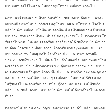
แบบนั้น ผมก็เล่าให้มันฟัง มันบอกว่า งั้นวันเสาร์นี้ ขอมันกับป้ามันไป
บ้านผมหน่อยได้ไหม? จะไปดูฮวงจุ้ยให้ฟรีๆ ผมก็ตอบตกลงไป
พอวันเสาร์ เพื่อนผมกับป้ามันก็มาที่บ้าน ผมเปิดบ้านต้อนรับ แล้วคุย
กันพักหนึ่ง จากนั้นป้าแกก็ขอเดินดูบ้านหน่อย จะดูให้ว่ามีอะไรดีไม่ดี
แล้วป้าเพื่อนผมก็เดินเข้าห้องนั้นออกห้องนี้ สุดท้ายก่อนกลับ ป้าเพื่อน
มาบอกผมส่วนตัวว่า บ้านผมมีของไม่ดีอยู่อย่างหนึ่ง ในห้องอาหาร ให้
รีบเอาไปทิ้งซะ ไม่งั้นจะเดือดร้อน อาจถึงชีวิตได้ ผมก็ถามป้าเพื่อนว่า
มันคืออะไรครับ ป้าเพื่อนบอกว่า ‘ตุ๊กตาที่แขวนอยู่ที่ผนังนั่นน่ะ..’ ผม
แทบกลั้นหัวเราะไม่อยู่ คิดในใจ ‘ตุ๊กตาเนี่ยนะ จะทำอันตรายถึง
ชีวิต!?’ แต่ผมก็พยายามไม่เถียงอะไร แล้วไปส่งเพื่อนกับป้าที่หน้าบ้าน
พอเสร็จก็เดินเข้ามาที่ห้องอาหาร หยิบตุ๊กตาลงมาจากที่แขวน มานั่ง
พินิจพิจารณา แล้วพูดกับตุ๊กตา ‘มึงเนี่ยนะ จะทำกูถึงชีวิต? ลองดูดิ ตัว
แค่นี้นะ จะกระทืบให้แบนเลย!’ พูดจบก็จับมันไปแขวนไว้ที่เดิม แต่
ไม่รู้ผมคิดไปเองอีกหรือเปล่า เหมือนตุ๊กตามันจะแสยะยิ้มให้ผมอีก
แล้ว.. และผมลืมคำแนะนำของป้าเพื่อน ผมไม่ได้เอาตุ๊กตาไปทิ้งตาม
ที่บอก
หลังจากนั้นไม่นาน ตัวผมก็ดูเหมือนอาการจะเริ่มดีขึ้นแล้ว นอนหลับ