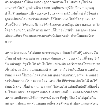
มาเล่าทุกอย่างให้ฟัง ผมถามลูกว่า ‘ลูกทำอะไร ไปเต้นอยู่ในห้อง
อาหารทำไม?’ ลูกทำหน้างง บอก ‘หนูก็นอนอยู่นี่ป๊า ป๊ามาปลุกหนู
ทำไม?’ ผมกับแฟนนี่เหวอเลยครับ ..เหตุการณ์มันชักไม่น่าไว้ใจแล้ว
ลูกผมเป็นอะไร? จะว่าละเมอเดินรึก็ไม่แน่? ผมไม่มีข้อสรุป ผมเอา
เรื่องนี้ไปเล่าให้แม่ผมฟัง แม่ให้สร้อยพระ สายสิญจน์มา บอกเอามาใส่
ให้ลูกเรียกขวัญ ผมก็ทำตาม แต่มันก็ไม่มีอะไรดีขึ้นเลย ลูกผมยังคง
เล่นคนเดียว ยังคงละเมอลงมาเต้นที่เดิมประจำ ช่วงนั้นผมเครียด
มากๆ
เคราะห์กรรมผมยังไม่หมด นอกจากลูกจะเป็นอะไรก็ไม่รู้ แฟนผมดัน
เริ่มมาป่วยอีกคน แต่อาการของแฟนผมแปลก ป่วยเหมือนมีไข้อยู่ 3-4
วัน แล้วอยู่ๆ ก็พูดไม่ได้ เดินไม่ได้ซะอย่างนั้น ผมรีบพาส่งโรงพยาบาล
เช็คอย่างละเอียด สแกนสมองด้วย เพราะกลัวว่าเส้นเลือดจะแตกใน
สมอง แต่ผลก็ไม่มีอะไรผิดปกติเลย ทุกอย่างปกติสมบูรณ์หมด หมอยัง
งงว่าเกิดจากอะไร? ตรวจเลือด เพาะเชื้อ ที่คิดว่าจะเป็นไปได้ ทั้งไข้
สมองอักเสบ เชื้อต่างๆ นานา ผมจำไม่ค่อยได้ แต่ผลคือปกติไม่ติดเชื้อ
อะไรเลย จนหมออายุกรรมบอก จะส่งแฟนผมไปแผนกจิตเวชแล้วกัน
เพราะเคยมีเคสคนไข้อาการทางจิตเวช ที่อยู่ๆ ก็ไม่เดินไม่พูดไม่กิน
คล้ายๆ แฟนผม แต่ส่วนน้อยมากที่จะเจอสักคน สรุปแฟนผมถูกส่งต่อ