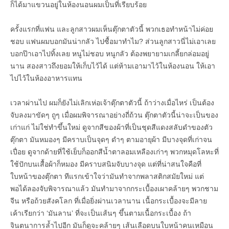
ก็ได้มาแขวนอยู่ในห้องนอนผมเป็นที่เรียบร้อย
ครั้งแรกที่แฟน และลูกสาวผมเห็นตุ๊กตาตัวนี้ พวกเธอทำหน้าไม่ค่อย
ชอบ แฟนผมบอกมันน่ากลัว ไปซื้อมาทำไม? ส่วนลูกสาวนี่ไม่เอาเลย
บอกป๊าเอาไปทิ้งเลย หนูไม่ชอบ หนูกลัว ต้องพยายามเกลี้ยกล่อมอยู่
นาน สองสาวถึงยอมให้เก็บไว้ได้ แต่ห้ามเอามาไว้ในห้องนอน ให้เอา
ไปไว้ในห้องอาหารแทน
เวลาผ่านไป ผมก็ยังไม่เลิกเห่อเจ้าตุ๊กตาตัวนี้ ถ้าว่างเมื่อไหร่ เป็นต้อง
จับลงมาขัดๆ ถูๆ เมื่อผมพิจารณาอย่างถี่ถ้วน ตุ๊กตาตัวนี้น่าจะเป็นของ
เก่าแก่ ไม่ใช่ทำขึ้นใหม่ ดูจากสีของผ้าที่เป็นชุดสีแดงสลับดำของตัว
ตุ๊กตา มันหมองๆ มีคราบเป็นจุดๆ ดำๆ ตามอายุผ้า มีบางจุดที่เก่าจน
เปื่อย ดูจากด้ายที่ใช้เย็บก็ออกสีน้ำตาลอมเหลืองเก่าๆ พวกหมุดโลหะที่
ใช้ปักบนเสื้อผ้าก็หมอง มีคราบสนิมจับบางจุด แต่ที่น่าสนใจคือที่
ใบหน้าของตุ๊กตา ทีแรกเข้าใจว่ามันทำจากพลาสติกสมัยใหม่ แต่
พอได้ลองจับพิจารณาแล้ว มันทำมาจากกระเบื้องเผาคล้ายๆ พวกชาม
จีน หรือถ้วยสังคโลก ที่เมื่อยิ่งผ่านเวลานาน เนื้อกระเบื้องจะมีลาย
เค้าเรียกว่า ‘มันลาน’ ที่จะเป็นเส้นๆ ขึ้นตามเนื้อกระเบื้อง ถ้า
จินตนาการล้ำไปอีก มันก็ดูจะคล้ายๆ เส้นเลือดบนใบหน้าคนเหมือน