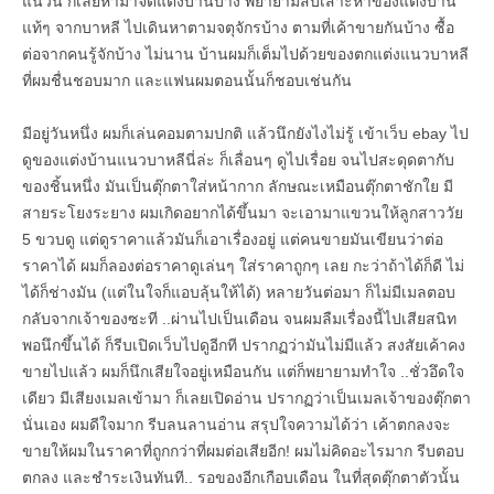
แนวนี้ ก็เลยหามาจัดแต่งบ้านบ้าง พยายามสืบเสาะหาของแต่งบ้าน
แท้ๆ จากบาหลี ไปเดินหาตามจตุจักรบ้าง ตามที่เค้าขายกันบ้าง ซื้อ
ต่อจากคนรู้จักบ้าง ไม่นาน บ้านผมก็เต็มไปด้วยของตกแต่งแนวบาหลี
ที่ผมชื่นชอบมาก และแฟนผมตอนนั้นก็ชอบเช่นกัน
มีอยู่วันหนึ่ง ผมก็เล่นคอมตามปกติ แล้วนึกยังไงไม่รู้ เข้าเว็บ ebay ไป
ดูของแต่งบ้านแนวบาหลีนี่ล่ะ ก็เลื่อนๆ ดูไปเรื่อย จนไปสะดุดตากับ
ของชิ้นหนึ่ง มันเป็นตุ๊กตาใส่หน้ากาก ลักษณะเหมือนตุ๊กตาชักใย มี
สายระโยงระยาง ผมเกิดอยากได้ขึ้นมา จะเอามาแขวนให้ลูกสาววัย
5 ขวบดู แต่ดูราคาแล้วมันก็เอาเรื่องอยู่ แต่คนขายมันเขียนว่าต่อ
ราคาได้ ผมก็ลองต่อราคาดูเล่นๆ ใส่ราคาถูกๆ เลย กะว่าถ้าได้ก็ดี ไม่
ได้ก็ช่างมัน (แต่ในใจก็แอบลุ้นให้ได้) หลายวันต่อมา ก็ไม่มีเมลตอบ
กลับจากเจ้าของซะที ..ผ่านไปเป็นเดือน จนผมลืมเรื่องนี้ไปเสียสนิท
พอนึกขึ้นได้ ก็รีบเปิดเว็บไปดูอีกที ปรากฏว่ามันไม่มีแล้ว สงสัยเค้าคง
ขายไปแล้ว ผมก็นึกเสียใจอยู่เหมือนกัน แต่ก็พยายามทำใจ ..ชั่วอึดใจ
เดียว มีเสียงเมลเข้ามา ก็เลยเปิดอ่าน ปรากฏว่าเป็นเมลเจ้าของตุ๊กตา
นั่นเอง ผมดีใจมาก รีบลนลานอ่าน สรุปใจความได้ว่า เค้าตกลงจะ
ขายให้ผมในราคาที่ถูกกว่าที่ผมต่อเสียอีก! ผมไม่คิดอะไรมาก รีบตอบ
ตกลง และชำระเงินทันที.. รอของอีกเกือบเดือน ในที่สุดตุ๊กตาตัวนั้น