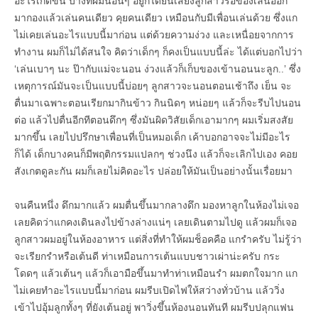
อะไรเกิดขึ้น บางทีผมนอนๆ อยู่ก็ได้ยินเสียงลูกสาวรื้อของเล่นออก
มากองแล้วเล่นคนเดียว คุยคนเดียว เหมือนกับมีเพื่อนเล่นด้วย ซึ่งแก
ไม่เคยเล่นอะไรแบบนี้มาก่อน แต่ด้วยความง่วง และเหนื่อยจากการ
ทำงาน ผมก็ไม่ได้สนใจ คิดว่าเด็กๆ ก็คงเป็นแบบนี้ล่ะ ได้แต่บอกไปว่า
‘เล่นเบาๆ นะ ป๊ากับแม่จะนอน ง่วงแล้วก็เก็บของเข้านอนนะลูก..’ ซึ่ง
เหตุการณ์มันจะเป็นแบบนี้บ่อยๆ ลูกสาวจะนอนตอนเช้าถึง เย็น จะ
ตื่นมาเฉพาะตอนเรียกมากินข้าว กินนิดๆ หน่อยๆ แล้วก็จะรีบไปนอน
ต่อ แล้วไปตื่นอีกทีตอนดึกๆ ซึ่งมันผิดวิสัยเด็กเอามากๆ ผมเริ่มสงสัย
มากขึ้น เลยไปปรึกษาเพื่อนที่เป็นหมอเด็ก เค้าบอกอาจจะไม่มีอะไร
ก็ได้ เด็กบางคนก็มีพฤติกรรมแปลกๆ ช่วงนึง แล้วก็จะเลิกไปเอง คอย
สังเกตดูละกัน ผมก็เลยไม่คิดอะไร ปล่อยให้มันเป็นอย่างนั้นเรื่อยมา
จนคืนหนึ่ง ดึกมากแล้ว ผมตื่นขึ้นมากลางดึก มองหาลูกในห้องไม่เจอ
เลยคิดว่าแกคงเดินลงไปข้างล่างแน่ๆ เลยเดินตามไปดู แล้วผมก็เจอ
ลูกสาวผมอยู่ในห้องอาหาร แต่สิ่งที่ทำให้ผมช็อคคือ แกรำครับ ไม่รู้ว่า
จะเรียกรำหรือเต้นดี ท่าเหมือนการเต้นแบบชาวเผ่าน่ะครับ กระ
โดดๆ แล้วเต้นๆ แล้วก็เอามือขึ้นมาทำท่าเหมือนรำ ผมตกใจมาก แก
ไม่เคยทำอะไรแบบนี้มาก่อน ผมรีบเปิดไฟให้สว่างทั่วบ้าน แล้ววิ่ง
เข้าไปอุ้มลูกทั้งๆ ที่ยังเต้นอยู่ พาวิ่งขึ้นห้องนอนทันที ผมรีบปลุกแฟน