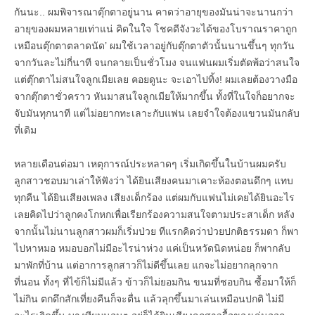
กันนะ.. ผมพิจารณาตุ๊กตาอยู่นาน คาดว่าอายุของมันน่าจะนานกว่า
อายุของผมหลายเท่าแน่ คิดในใจ โชคดีจังวะได้ของโบราณราคาถูก
เหมือนตุ๊กตาตลาดนัด’ ผมใช้เวลาอยู่กับตุ๊กตาตัวนั้นนานขึ้นๆ ทุกวัน
จากวันละไม่กี่นาที จนกลายเป็นชั่วโมง จนแฟนผมเริ่มตัดพ้อว่าสนใจ
แต่ตุ๊กตาไม่สนใจลูกเมียเลย คอยดูนะ จะเอาไปทิ้ง! ผมเลยต้องวางมือ
จากตุ๊กตาชั่วคราว หันมาสนใจลูกเมียให้มากขึ้น ทั้งที่ในใจก็อยากจะ
จับมันทุกนาที แต่ไม่อยากทะเลาะกับแฟน เลยจำใจต้องแขวนมันกลับ
ที่เดิม
หลายเดือนต่อมา เหตุการณ์ประหลาดๆ เริ่มเกิดขึ้นในบ้านผมครับ
ลูกสาวชอบมาเล่าให้ฟังว่า ได้ยินเสียงคนมาเคาะห้องตอนดึกๆ แทบ
ทุกคืน ได้ยินเสียงเพลง เสียงเด็กร้อง แต่ผมกับแฟนไม่เคยได้ยินอะไร
เลยคิดไปว่าลูกคงโกหกเพื่อเรียกร้องความสนใจตามประสาเด็ก หลัง
จากนั้นไม่นานลูกสาวผมก็เริ่มป่วย ทีแรกคิดว่าป่วยปกติธรรมดา ก็พา
ไปหาหมอ หมอบอกไม่มีอะไรน่าห่วง แค่เป็นหวัดนิดหน่อย ก็พากลับ
มาพักที่บ้าน แต่อาการลูกสาวก็ไม่ดีขึ้นเลย แกจะไม่อยากลุกจาก
ที่นอน ทั้งๆ ที่ไข้ก็ไม่มีแล้ว ข้าวก็ไม่ยอมกิน ขนมที่ชอบกิน ซื้อมาให้ก็
ไม่กิน ตกดึกสักเที่ยงคืนก็จะตื่น แล้วลุกขึ้นมาเล่นเหมือนปกติ ไม่มี