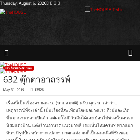
Thursday, August 6, 2026
T
h
e
H
o
u
s
e
เล่าเรื่องสยองก่อนนอน
632 ตุ๊กตาอาถรรพ์
May 31, 2019
13528
เรื่องนี้เป็นเรื่องจากคุณ น. (นามสมมติ) ครับ คุณ น. เล่าว่า..
เหตุการณ์ที่จะเล่านี้ เป็นเรื่องที่สะเทือนใจผมอย่างแรง ถึงมันจะเกิด
ขึ้นมานานหลายปีแล้ว แต่ผมก็ไม่มีวันลืมได้เลย ย้อนไปช่วงนั้นคนจะ
นิยมแต่งบ้าน แต่งร้านอาหาร แนวบาหลี เคยเห็นไหมครับ? พวกแนว
หินๆ มีรูปปั้น หน้ากากแปลกๆ มาตกแต่ง ผมก็เป็นคนหนึ่งที่ชื่นชอบ