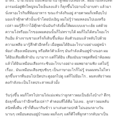
มาส่ง.. บ่ายวันนั้น แม่แฟนก็มาเอาลูกผมไปเลี้ยงให้.. ผมมานั่งสงบสติ
อารมณ์อยู่พักใหญ่จนใจเย็นลงแล้ว ก็ลุกขึ้นไปอาบน้ำอาบท่า แล้วมา
นั่งหาอะไรกินที่ห้องอาหาร ขณะกำลังกินอยู่ สายตาผมก็เหลือบไป
มองเจ้าตุ๊กตาตัวนั้นเข้าโดยบังเอิญ ผมไม่รู้ว่าผมหลอนไปเองหรือ
เปล่า ผมรู้สึกว่าไอ้ตุ๊กตานั่นมันกำลังยิ้มให้ผมแบบเยาะเย้ย แต่ด้วย
ความโง่หรืออะไรของผมตอนนั้นก็ไม่ทราบได้ ผมก็ไม่ได้สนใจอะไร
กินอิ่ม ล้างจานชามเสร็จก็เดินขึ้นห้อง ล้มตัวนอนแล้วหลับไปด้วย
ความเพลีย มารู้สึกตัวอีกครั้ง เมื่อหูผมได้ยินอะไรบางอย่างอยู่หน้า
ห้อง! เสียงเหมือนหนู หรือสัตว์ตัวเล็กๆ มันกำลังเดินอยู่ข้างนอก ผม
ได้ยินเสียงฝีเท้ามัน เบามาก แต่ก็ได้ยิน เสียงมันมาหยุดที่หน้าห้องผม
แล้วได้ยินเหมือนเสียงกระซิบอะไรบางอย่าง ผมพยายามฟัง แต่ไม่รู้
เรื่อง.. มันเหมือนเสียงซุบซิบๆ เป็นภาษาอะไรก็ไม่รู้ จนผมทนไม่ไหว
ลุกขึ้นจากที่นอนไปเปิดประตูออกไปดู แต่ก็ไม่มีอะไร.. ผมสงสัยว่าผม
คงกำลังจะเป็นโรคประสาทแล้วมั้ง
วันรุ่งขึ้น ผมก็โทรไปถามไถ่แม่แฟนว่าลูกสาวผมเป็นยังไงบ้าง? ดึกๆ
ยังลุกขึ้นมารำอีกหรือเปล่า? คำตอบที่ได้คือ ไม่เลย.. ลูกสาวผมหลับ
สนิททั้งคืน เช้าก็ตื่นมากินข้าว มาเล่นตามปกติ ไม่นอนกลางวัน
นานๆ เหมือนตอนอยู่บ้านผม ผมก็งงๆ แต่ก็ดีใจที่ลูกสาวกลับมาเป็น