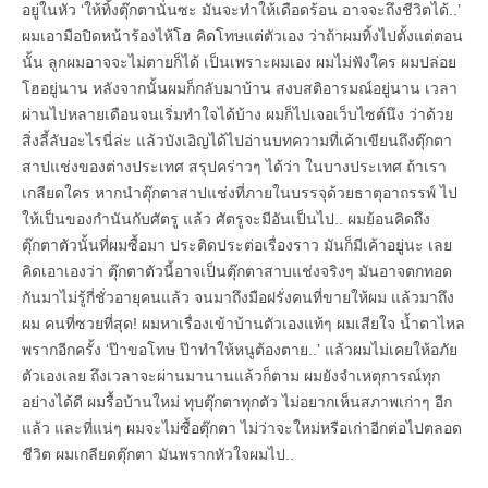
อยู่ในหัว ‘ให้ทิ้งตุ๊กตานั่นซะ มันจะทำให้เดือดร้อน อาจจะถึงชีวิตได้..’
ผมเอามือปิดหน้าร้องไห้โฮ คิดโทษแต่ตัวเอง ว่าถ้าผมทิ้งไปตั้งแต่ตอน
นั้น ลูกผมอาจจะไม่ตายก็ได้ เป็นเพราะผมเอง ผมไม่ฟังใคร ผมปล่อย
โฮอยู่นาน หลังจากนั้นผมก็กลับมาบ้าน สงบสติอารมณ์อยู่นาน เวลา
ผ่านไปหลายเดือนจนเริ่มทำใจได้บ้าง ผมก็ไปเจอเว็บไซต์นึง ว่าด้วย
สิ่งลี้ลับอะไรนี่ล่ะ แล้วบังเอิญได้ไปอ่านบทความที่เค้าเขียนถึงตุ๊กตา
สาปแช่งของต่างประเทศ สรุปคร่าวๆ ได้ว่า ในบางประเทศ ถ้าเรา
เกลียดใคร หากนำตุ๊กตาสาปแช่งที่ภายในบรรจุด้วยธาตุอาถรรพ์ ไป
ให้เป็นของกำนันกับศัตรู แล้ว ศัตรูจะมีอันเป็นไป.. ผมย้อนคิดถึง
ตุ๊กตาตัวนั้นที่ผมซื้อมา ประติดประต่อเรื่องราว มันก็มีเค้าอยู่นะ เลย
คิดเอาเองว่า ตุ๊กตาตัวนี้อาจเป็นตุ๊กตาสาบแช่งจริงๆ มันอาจตกทอด
กันมาไม่รู้กี่ชั่วอายุคนแล้ว จนมาถึงมือฝรั่งคนที่ขายให้ผม แล้วมาถึง
ผม คนที่ซวยที่สุด! ผมหาเรื่องเข้าบ้านตัวเองแท้ๆ ผมเสียใจ น้ำตาไหล
พรากอีกครั้ง ‘ป๊าขอโทษ ป๊าทำให้หนูต้องตาย..’ แล้วผมไม่เคยให้อภัย
ตัวเองเลย ถึงเวลาจะผ่านมานานแล้วก็ตาม ผมยังจำเหตุการณ์ทุก
อย่างได้ดี ผมรื้อบ้านใหม่ ทุบตุ๊กตาทุกตัว ไม่อยากเห็นสภาพเก่าๆ อีก
แล้ว และที่แน่ๆ ผมจะไม่ซื้อตุ๊กตา ไม่ว่าจะใหม่หรือเก่าอีกต่อไปตลอด
ชีวิต ผมเกลียดตุ๊กตา มันพรากหัวใจผมไป..