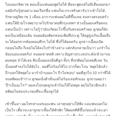
ไปแผนกจิตเวช ตอนนั้นแฟนผมพูดไม่ได้ คือจะพูดแต่ไม่มีเสียงออกมา
แต่ยังรับรู้ทุกอย่าง ผมเรียกชื่อ แฟนก็จะกระพริบตารับว่าเข้าใจได้..
รักษาอยู่จิตเวช 1 เดือน อาการแฟนผมไม่ดีขึ้นเลย จนทางครอบครัว
แฟนให้ย้ายโรงพยาบาลไปรักษาต่อที่กรุงเทพฯ ช่วงนั้นผมเครียดจน
แทบเป็นบ้า เพราะไม่รู้ว่ามันเกิดอะไรขึ้นกับครอบครัวผม ลูกผมก็ยัง
คงเป็นเหมือนเดิม จนผมต้องติดกลอนเพิ่มที่ประตู ให้อยู่สูงเกินเอื้อมถึง
จะได้ออกจากห้องตอนดึกๆ ไม่ได้ ซึ่งก็ได้ผลครับ ลูกสาวเอื้อมเปิด
กลอนไม่ถึง ก็เลยไม่ได้ลงไปรำข้างล่าง แต่กลับกลายเป็นว่า แกรำใน
ห้องนอนเลยครับ! จนผมขาดสติ เพราะปัญหาประเดประดังเข้ามาจน
ผมหลุด จำได้เลย คืนนั้นผมลงมือตีลูก ทั้งๆ ที่ปกติผมไม่เคยตีเลย วัน
นั้นผมทำลงไปได้ยังไง.. ผมตีไปร้องไห้ไป ปากก็ตะโกน ‘หยุดได้แล้ว
ป๊าบอกให้หยุดไง มารำบ้าบออะไร ป๊าไม่ชอบ!’ ผมตีลูกไป 10 กว่าทีได้
จนสติผมเข้าร่าง ลูกผมนั่งตัวสั่นแต่ไม่ร้องเลยสักแอะ ลูกถามผมว่า
‘ป๊าเป็นอะไร?’ ผมลงไปกอดลูกแล้วร้องไห้ไม่หยุด ผมไม่ไหวอีกแล้ว
สติผมไม่สมประกอบที่จะเลี้ยงลูกได้
เช้าขึ้นมา ผมโทรหาแม่ของแฟน เล่าทุกอย่างให้ฟัง แม่แฟนบอกไม่
เป็นไร เดี๋ยวจะเอาลูกมาเลี้ยงให้สักพัก ให้ผมสติดีขึ้นก่อนแล้วจะเอา