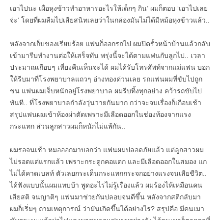
เอาไปนะ เผื่อหุงข้าวทำอาหารอะไรให้เด็กๆ กิน’ ผมก็ตอบ ‘เอาไปเลย
จ่ะ’ โดยที่ผมลืมไปเสียสนิทเลยว่าในกล่องมันไม่ได้มีหม้อหุงข้าวแล้ว..
หลังจากเก็บของเรียบร้อย แฟนก็ออกรถไป ผมปิดรั้วหน้าบ้านแล้วกลับ
เข้ามารีบทำงานต่อให้เสร็จทัน พรุ่งนี้จะได้ตามแฟนกับลูกไป.. เวลา
ประมาณเกือบๆ เที่ยงคืนเห็นจะได้ ผมได้รับโทรศัพท์จากแม่แฟน บอก
ให้รีบมาที่โรงพยาบาลแถวๆ อ่างทองด่วนเลย รถแฟนผมที่ขับไปถูก
ชน แฟนผมเจ็บหนักอยู่โรงพยาบาล ผมรีบทิ้งทุกอย่าง คว้ารถขับไป
ทันที.. ที่โรงพยาบาลกำลังวุ่นวายกันมาก กว่าจะจบเรื่องก็เกือบเช้า
สรุปแฟนผมเข้าห้องผ่าตัดเพราะมีเลือดออกในช่องท้องจากแรง
กระแทก ส่วนลูกสาวผมก็หนักไม่แพ้กัน..
ผมรอจนเช้า หมอออกมาบอกว่า แฟนผมปลอดภัยแล้ว แต่ลูกสาวผม
ไม่รอดแต่แรกแล้ว เพราะกระดูกคอแตก และมีเลือดออกในสมอง แก
ไม่ได้คาดเบลท์ ตัวเลยกระเด็นกระแทกกระจกอย่างแรงจนเสียชีวิต..
ได้ฟังแบบนั้นผมแทบบ้า พูดอะไรไม่รู้เรื่องแล้ว ผมร้องไห้เหมือนคน
เสียสติ จนญาติๆ แฟนมาช่วยกันปลอบจนดีขึ้น หลังจากสติกลับมา
ผมก็เริ่มๆ ถามเหตุการณ์ ว่ามันเกิดขึ้นได้อย่างไร? สรุปคือ มีคนเมา