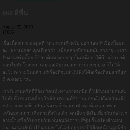
660 ผีหื่น
August 22, 2019
17605
เรื่องนี้ส่งมาจากคุณดี (นามสมมติ) ครับ บอกก่อนว่าเรื่องนี้ออก
จะ 18+ หน่อยๆ คุณดีเล่าว่า.. เมื่อหลายปีก่อนสมัยเราอายุ 24 เรา
รับงานพริตตี้ค่ะ ก็ต้องเดินทางบ่อยๆ ขึ้นเหนือลงใต้บ้างเป็นปกติ
ตอนไปพักโรงแรม เคยเจอเสียงแปลกๆ เงาแวบๆ บ้าง ก็ไม่ได้
อะไร เพราะชินแล้ว แต่เรื่องที่จะเล่าให้ฟังนี้คือเรื่องที่แปลกที่สุด
ที่เคยเจอมาค่ะ
เรารับงานพริตตี้ที่จังหวัดหนึ่งทางภาคเหนือ ก็ไปกันหลายคนค่ะ
ได้พักที่โรงแรมเล็กๆ ใกล้กับสถานที่จัดงาน ตอนไปถึงก็เย็นแล้ว
หลังจากทานข้าวกันเสร็จ เราก็ขอแยกตัวเข้าห้องเลยเพราะ
เหนื่อยจากการเดินทางทั้งวันแล้ว (คนอื่นๆ ยังไปเที่ยวกันต่อ) เรา
อาบน้ำเสร็จก็โทรคุยกับแฟนจนถึงราวๆ สี่ทุ่ม ก็ปิดไฟเข้านอน
ค่ะ.. นอนหลับไปได้นานเท่าไรไม่รู้ อยู่ๆ เราก็รู้สึกเหมือนถูกผีอำ