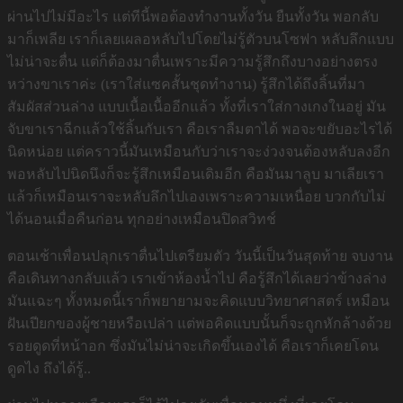
ผ่านไปไม่มีอะไร แต่ทีนี้พอต้องทำงานทั้งวัน ยืนทั้งวัน พอกลับ
มาก็เพลีย เราก็เลยเผลอหลับไปโดยไม่รู้ตัวบนโซฟา หลับลึกแบบ
ไม่น่าจะตื่น แต่ก็ต้องมาตื่นเพราะมีความรู้สึกถึงบางอย่างตรง
หว่างขาเราค่ะ (เราใส่แซคสั้นชุดทำงาน) รู้สึกได้ถึงลิ้นที่มา
สัมผัสส่วนล่าง แบบเนื้อเนื้ออีกแล้ว ทั้งที่เราใส่กางเกงในอยู่ มัน
จับขาเราฉีกแล้วใช้ลิ้นกับเรา คือเราลืมตาได้ พอจะขยับอะไรได้
นิดหน่อย แต่คราวนี้มันเหมือนกับว่าเราจะง่วงจนต้องหลับลงอีก
พอหลับไปนิดนึงก็จะรู้สึกเหมือนเดิมอีก คือมันมาลูบ มาเลียเรา
แล้วก็เหมือนเราจะหลับลึกไปเองเพราะความเหนื่อย บวกกับไม่
ได้นอนเมื่อคืนก่อน ทุกอย่างเหมือนปิดสวิทช์
ตอนเช้าเพื่อนปลุกเราตื่นไปเตรียมตัว วันนี้เป็นวันสุดท้าย จบงาน
คือเดินทางกลับแล้ว เราเข้าห้องน้ำไป คือรู้สึกได้เลยว่าข้างล่าง
มันแฉะๆ ทั้งหมดนี้เราก็พยายามจะคิดแบบวิทยาศาสตร์ เหมือน
ฝันเปียกของผู้ชายหรือเปล่า แต่พอคิดแบบนั้นก็จะถูกหักล้างด้วย
รอยดูดที่หน้าอก ซึ่งมันไม่น่าจะเกิดขึ้นเองได้ คือเราก็เคยโดน
ดูดไง ถึงได้รู้..