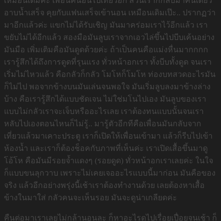
เหมือนเดิมค่ะ เพื่อนคนอื่นไปเที่ยวอีก ส่วนเราก็กลับมาคนเดียว
อาบน้ำเสร็จ คุยกับแฟนเสร็จเข้านอน เหมือนเดิมเป๊ะ.. ปรากฏว่า
มาอีกแล้วค่ะ แขกไม่ได้รับเชิญ มันมาคร่อมเราไว้อีกแล้ว เรา
ขยับไม่ได้อีกแล้ว สองมือมันลูบเราจากเอวไล่ขึ้นไปบีบเค้นอย่าง
มันมือ เพิ่มเติมคือมันดูดด้วยค่ะ ถ้าเป็นคนคือแม่งหื่นมากกกก
เรารู้สึกได้ถึงการดูดที่รุนแรง ทั่วหน้าอกเรา ทั้งบีบทั้งดูด จนเรา
เริ่มไม่ไหวแล้ว คือกลัวก็กลัว โมโหก็โมโห ท่องบทสวดอะไรมัน
ก็ไม่ไป พอจากข้างบนมันเล่นจนพอใจ มันเริ่มลูบลงมาข้างล่าง
บ้าง คือเรารู้สึกได้แบบชัดเจน ไม่ใช่มโนไปเอง มันลูบของเรา
แบบไม่กลัวเราจะเจ็บหรืออะไรเลย เราต้องทนแบบนั้นจนเรา
หลับไปเองตอนไหนก็ไม่รู้.. มารู้ตัวอีกทีคือเพื่อนมันกลับจาก
เที่ยวแล้วมาเคาะประตู เราก็เปิดให้เพื่อนเข้ามา แล้วก็รีบไปเข้า
ห้องน้ำ และเราก็ต้องช็อคกับภาพที่เห็นค่ะ เราเปิดเสื้อขึ้นมาดู
โอ้โห คือมันมีรอยจ้ำแดงๆ (รอยดูด) ทั่วหน้าอกเราเลยค่ะ ในใจ
ก็แบบขนลุกวาบ เพราะไม่เคยเจออะไรแบบนี้มาก่อน มันคือของ
จริง แล้วอีกอย่างพรุ่งนี้เช้าเราต้องทำงานด้วย เลยต้องหาเสื้อ
ข้างในมาใส่ กลัวคนจะเห็นรอย มันจะดูน่าเกลียดค่ะ
คืนต่อมาเราเลยไม่กล้านอนละ ก็หาอะไรดูไปเรื่อยเปื่อยจนเช้า ก็