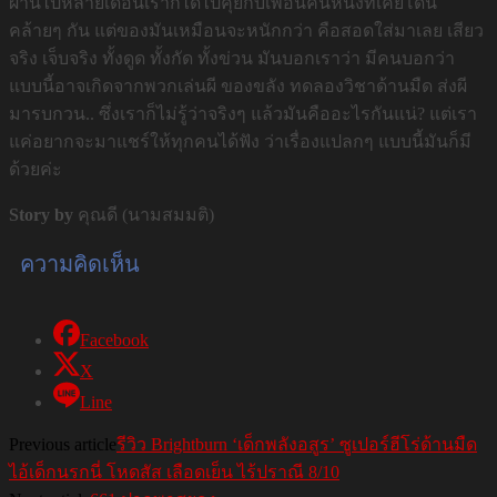
ผ่านไปหลายเดือนเราก็ได้ไปคุยกับเพื่อนคนหนึ่งที่เคยโดน
คล้ายๆ กัน แต่ของมันเหมือนจะหนักกว่า คือสอดใส่มาเลย เสียว
จริง เจ็บจริง ทั้งดูด ทั้งกัด ทั้งข่วน มันบอกเราว่า มีคนบอกว่า
แบบนี้อาจเกิดจากพวกเล่นผี ของขลัง ทดลองวิชาด้านมืด ส่งผี
มารบกวน.. ซึ่งเราก็ไม่รู้ว่าจริงๆ แล้วมันคืออะไรกันแน่? แต่เรา
แค่อยากจะมาแชร์ให้ทุกคนได้ฟัง ว่าเรื่องแปลกๆ แบบนี้มันก็มี
ด้วยค่ะ
Story by
คุณดี (นามสมมติ)
ความคิดเห็น
Facebook
X
Line
Previous article
รีวิว Brightburn ‘เด็กพลังอสูร’ ซูเปอร์ฮีโร่ด้านมืด
ไอ้เด็กนรกนี่ โหดสัส เลือดเย็น ไร้ปราณี 8/10