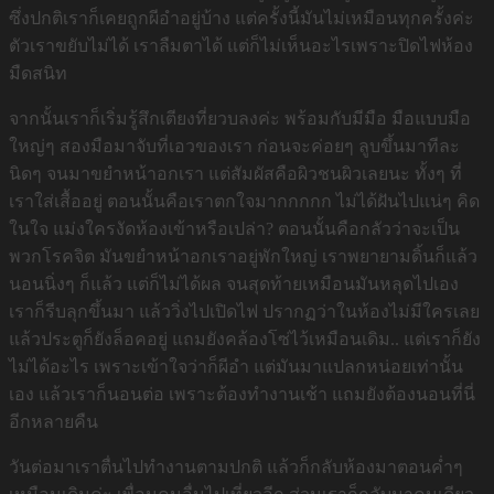
ซึ่งปกติเราก็เคยถูกผีอำอยู่บ้าง แต่ครั้งนี้มันไม่เหมือนทุกครั้งค่ะ
ตัวเราขยับไม่ได้ เราลืมตาได้ แต่ก็ไม่เห็นอะไรเพราะปิดไฟห้อง
มืดสนิท
จากนั้นเราก็เริ่มรู้สึกเตียงที่ยวบลงค่ะ พร้อมกับมีมือ มือแบบมือ
ใหญ่ๆ สองมือมาจับที่เอวของเรา ก่อนจะค่อยๆ ลูบขึ้นมาทีละ
นิดๆ จนมาขยำหน้าอกเรา แต่สัมผัสคือผิวชนผิวเลยนะ ทั้งๆ ที่
เราใส่เสื้ออยู่ ตอนนั้นคือเราตกใจมากกกกก ไม่ได้ฝันไปแน่ๆ คิด
ในใจ แม่งใครงัดห้องเข้าหรือเปล่า? ตอนนั้นคือกลัวว่าจะเป็น
พวกโรคจิต มันขยำหน้าอกเราอยู่พักใหญ่ เราพยายามดิ้นก็แล้ว
นอนนิ่งๆ ก็แล้ว แต่ก็ไม่ได้ผล จนสุดท้ายเหมือนมันหลุดไปเอง
เราก็รีบลุกขึ้นมา แล้ววิ่งไปเปิดไฟ ปรากฏว่าในห้องไม่มีใครเลย
แล้วประตูก็ยังล็อคอยู่ แถมยังคล้องโซ่ไว้เหมือนเดิม.. แต่เราก็ยัง
ไม่ได้อะไร เพราะเข้าใจว่าก็ผีอำ แต่มันมาแปลกหน่อยเท่านั้น
เอง แล้วเราก็นอนต่อ เพราะต้องทำงานเช้า แถมยังต้องนอนที่นี่
อีกหลายคืน
วันต่อมาเราตื่นไปทำงานตามปกติ แล้วก็กลับห้องมาตอนค่ำๆ