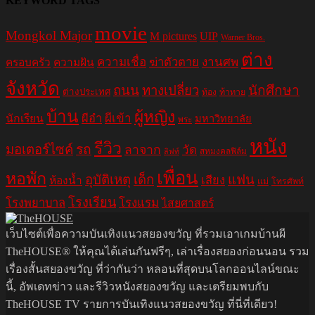
KEYWORD TAGS
movie
Mongkol Major
M pictures
UIP
Warner Bros.
ต่าง
ความเชื่อ
ฆ่าตัวตาย
งานศพ
ครอบครัว
ความฝัน
จังหวัด
ถนน
ทางเปลี่ยว
นักศึกษา
ต่างประเทศ
ท้อง
ท้าทาย
บ้าน
ผู้หญิง
ผีอำ
ผีเข้า
นักเรียน
มหาวิทยาลัย
พระ
หนัง
รีวิว
มอเตอร์ไซค์
รถ
ลาจาก
วัด
สหมงคลฟิล์ม
ลิฟท์
เพื่อน
หอพัก
อุบัติเหตุ
เด็ก
แฟน
เสียง
ห้องน้ำ
แม่
โทรศัพท์
โรงเรียน
โรงพยาบาล
โรงแรม
ไสยศาสตร์
เว็บไซต์เพื่อความบันเทิงแนวสยองขวัญ ที่รวมเอาเกมบ้านผี
TheHOUSE® ให้คุณได้เล่นกันฟรีๆ, เล่าเรื่องสยองก่อนนอน รวม
เรื่องสั้นสยองขวัญ ที่ว่ากันว่า หลอนที่สุดบนโลกออนไลน์ขณะ
นี้, อัพเดทข่าว และรีวิวหนังสยองขวัญ และเตรียมพบกับ
TheHOUSE TV รายการบันเทิงแนวสยองขวัญ ที่นี่ที่เดียว!