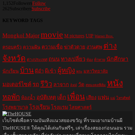
1,152
Followers
Follow
262
Subscribers
Subscribe
KEYWORD TAGS
movie
Mongkol Major
M pictures
UIP
Warner Bros.
ต่าง
ความเชื่อ
ฆ่าตัวตาย
งานศพ
ครอบครัว
ความฝัน
จังหวัด
ถนน
ทางเปลี่ยว
นักศึกษา
ต่างประเทศ
ท้อง
ท้าทาย
บ้าน
ผู้หญิง
ผีอำ
ผีเข้า
นักเรียน
มหาวิทยาลัย
พระ
หนัง
รีวิว
มอเตอร์ไซค์
รถ
ลาจาก
วัด
สหมงคลฟิล์ม
ลิฟท์
เพื่อน
หอพัก
อุบัติเหตุ
เด็ก
แฟน
เสียง
ห้องน้ำ
แม่
โทรศัพท์
โรงเรียน
โรงพยาบาล
โรงแรม
ไสยศาสตร์
เว็บไซต์เพื่อความบันเทิงแนวสยองขวัญ ที่รวมเอาเกมบ้านผี
TheHOUSE® ให้คุณได้เล่นกันฟรีๆ, เล่าเรื่องสยองก่อนนอน รวม