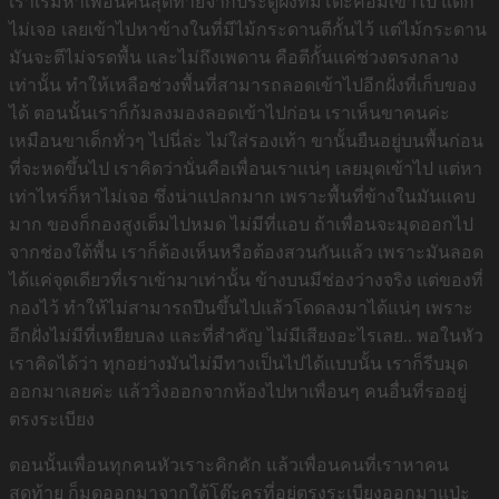
เราเริ่มหาเพื่อนคนสุดท้ายจากประตูฝั่งที่มีโต๊ะคอมเข้าไป แต่ก็
ไม่เจอ เลยเข้าไปหาข้างในที่มีไม้กระดานตีกั้นไว้ แต่ไม้กระดาน
มันจะตีไม่จรดพื้น และไม่ถึงเพดาน คือตีกั้นแค่ช่วงตรงกลาง
เท่านั้น ทำให้เหลือช่วงพื้นที่สามารถลอดเข้าไปอีกฝั่งที่เก็บของ
ได้ ตอนนั้นเราก็ก้มลงมองลอดเข้าไปก่อน เราเห็นขาคนค่ะ
เหมือนขาเด็กทั่วๆ ไปนี่ล่ะ ไม่ใส่รองเท้า ขานั้นยืนอยู่บนพื้นก่อน
ที่จะหดขึ้นไป เราคิดว่านั่นคือเพื่อนเราแน่ๆ เลยมุดเข้าไป แต่หา
เท่าไหร่ก็หาไม่เจอ ซึ่งน่าแปลกมาก เพราะพื้นที่ข้างในมันแคบ
มาก ของก็กองสูงเต็มไปหมด ไม่มีที่แอบ ถ้าเพื่อนจะมุดออกไป
จากช่องใต้พื้น เราก็ต้องเห็นหรือต้องสวนกันแล้ว เพราะมันลอด
ได้แค่จุดเดียวที่เราเข้ามาเท่านั้น ข้างบนมีช่องว่างจริง แต่ของที่
กองไว้ ทำให้ไม่สามารถปีนขึ้นไปแล้วโดดลงมาได้แน่ๆ เพราะ
อีกฝั่งไม่มีที่เหยียบลง และที่สำคัญ ไม่มีเสียงอะไรเลย.. พอในหัว
เราคิดได้ว่า ทุกอย่างมันไม่มีทางเป็นไปได้แบบนั้น เราก็รีบมุด
ออกมาเลยค่ะ แล้ววิ่งออกจากห้องไปหาเพื่อนๆ คนอื่นที่รออยู่
ตรงระเบียง
ตอนนั้นเพื่อนทุกคนหัวเราะคิกคัก แล้วเพื่อนคนที่เราหาคน
สุดท้าย ก็มุดออกมาจากใต้โต๊ะครูที่อยู่ตรงระเบียงออกมาแป่ะ