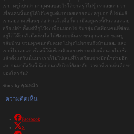
เรา.. ครูก็บ่นว่า มามุดหลบอะไรใต้ขาครูก็ไม่รู้ เราเลยถามว่า
เพื่อนคนนั้นอยู่ใต้โต๊ะครูแต่แรกเลยเหรอคะ? ครูบอก ก็ใช่น่ะสิ
เราเลยถามเพื่อนๆ ต่อว่า แล้วเมื่อกี้พวกมึงอยู่ตรงนี้กันตลอดเลย
หรือเปล่า ตั้งแต่ที่กูโป้ง? เพื่อนบอกใช่ จับกลุ่มบังเพื่อนคนที่ซ่อน
อยู่ใต้โต๊ะกลัวมึงเห็นไง ได้ฟังแบบนั้นเราขนลุกเลยค่ะ ขอครู
กลับบ้าน ชวนทุกคนกลับหมด ไม่พูดไม่จาจนถึงบ้านเลย.. และ
เราก็ไม่เคยเล่าเรื่องนี้ให้เพื่อนฟังเลย เพราะกลัวเพื่อนจะไม่เชื่อ
แล้วตั้งแต่วันนั้นมา เราก็ไม่ไปเล่นที่โรงเรียนช่วงปิดน้ำท่วมอีก
เลย จนมาถึงวันนี้ นึกย้อนกลับไปก็ยังสงสัย..ว่าขาที่เราเห็นคือขา
ของใครกัน?
Story by
คุณหมิว
ความคิดเห็น
Facebook
X