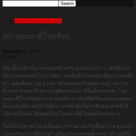
เล่าเรื่องสยองก่อนนอน
667 ซ่อนหาที่โรงเรียน
September 9, 2019
12194
เรื่องนี้เป็นอีกเรื่องจากคุณหมิวครับ คุณหมิวเล่าว่า.. พอได้อ่าน
เรื่อง ‘เล่นซ่อนหาในบ้านลิเก’ เลยนึกถึงเรื่องสมัยเรียนประถมขึ้น
มา.. ตอนนั้นเราอยู่ ป.5 ค่ะ สมัยก่อนพอถึงฤดูฝน หมู่บ้านเราจะ
น้ำท่วม ท่วมทุกปี เพราะอยู่ติดกับแม่น้ำ ปีนั้นก็เช่นกันค่ะ โดย
เฉพาะที่โรงเรียนน้ำจะท่วมจนถึงเอว ต้องปิดเรียนตลอด แต่ตอน
นั้นเรายังเด็ก เลยไม่ได้มีความกลัดกลุ้มใดๆ กลับสนุกด้วยซ้ำที่
ได้พายเรือเล่น ได้หยุดเรียน ในขณะที่ผู้ใหญ่เครียดกันมาก
วันหนึ่งในช่วงน้ำท่วมนั้นเอง เรารวมกลุ่มกับเพื่อนๆ 3-4 คน ออก
ไปเล่นกับครูเวรที่มาอยู่โรงเรียนในช่วงหยุดน้ำท่วม บริเวณที่น้ำ