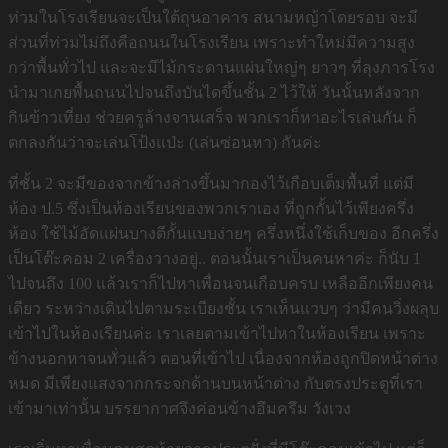
ท่วมในโรงเรียนจะเป็นใต้ถุนอาคาร สนามหญ้าโดยรอบ จะมี
ส่วนที่ท่วมไม่ถึงคือถนนในโรงเรียน เพราะทำใหม่มีความสูง
กว่าพื้นทั่วไป และจะมีไม้กระดานแผ่นใหญ่ๆ ยาวๆ ที่ลุงภารโรง
นำมาเกยพื้นถนนไปจนถึงบันไดขึ้นชั้น 2 ไว้ให้ วันนั้นหลังจาก
กินข้าวเที่ยง ช่วยครูล้างจานเสร็จ พวกเราก็หาอะไรเล่นกัน ก็
ตกลงกันว่าจะเล่นโป้งแป่ะ (เล่นซ่อนหา) กันค่ะ
ที่ชั้น 2 จะมีของจากข้างล่างขึ้นมากองไว้เกือบเต็มพื้นที่ แต่มี
ห้อง ป.5 ซึ่งเป็นห้องเรียนของพวกเราเอง ที่ถูกกั้นไว้เพียงครึ่ง
ห้อง ใช้ไม้อัดแผ่นบางตีกั้นแบบง่ายๆ ครึ่งหนึ่งใช้เก็บของ อีกครึ่ง
เป็นโต๊ะคอม 2 เครื่องวางอยู่.. ตอนนั้นเราเป็นคนหาค่ะ ก็นับ 1
ไปจนถึง 100 แล้วเราก็ไปหาเพื่อนจนเกือบครบ เหลืออีกเพียงคน
เดียว ระหว่างเดินไปตามระเบียงชั้น เราเห็นแวบๆ ว่ามีคนวิ่งผลุบ
เข้าไปในห้องเรียนค่ะ เราเลยตามเข้าไปหาในห้องเรียน เพราะ
ข้างนอกหาจนทั่วแล้ว ตอนที่เข้าไป เนื่องจากห้องถูกปิดหน้าต่าง
หมด มีเพียงแสงจากกระจกด้านบนหน้าต่าง กับตรงประตูที่เรา
เข้ามาเท่านั้น บรรยากาศจึงค่อนข้างอึมครึม วังเวง