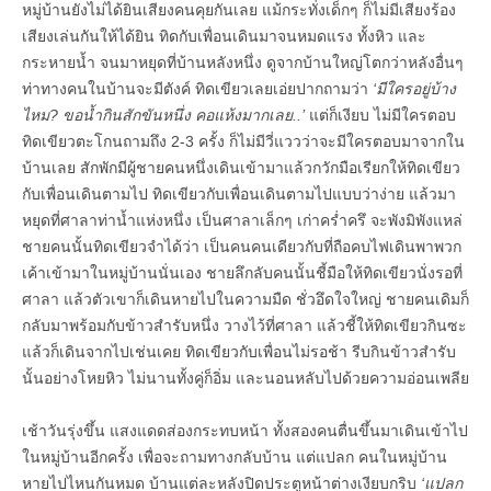
หมู่บ้านยังไม่ได้ยินเสียงคนคุยกันเลย แม้กระทั่งเด็กๆ ก็ไม่มีเสียงร้อง
เสียงเล่นกันให้ได้ยิน ทิดกับเพื่อนเดินมาจนหมดแรง ทั้งหิว และ
กระหายน้ำ จนมาหยุดที่บ้านหลังหนึ่ง ดูจากบ้านใหญ่โตกว่าหลังอื่นๆ
ท่าทางคนในบ้านจะมีตังค์ ทิดเขียวเลยเอ่ยปากถามว่า
‘มีใครอยู่บ้าง
ไหม? ขอน้ำกินสักขันหนึ่ง คอแห้งมากเลย..’
แต่ก็เงียบ ไม่มีใครตอบ
ทิดเขียวตะโกนถามถึง 2-3 ครั้ง ก็ไม่มีวี่แววว่าจะมีใครตอบมาจากใน
บ้านเลย สักพักมีผู้ชายคนหนึ่งเดินเข้ามาแล้วกวักมือเรียกให้ทิดเขียว
กับเพื่อนเดินตามไป ทิดเขียวกับเพื่อนเดินตามไปแบบว่าง่าย แล้วมา
หยุดที่ศาลาท่าน้ำแห่งหนึ่ง เป็นศาลาเล็กๆ เก่าคร่ำครึ จะพังมิพังแหล่
ชายคนนั้นทิดเขียวจำได้ว่า เป็นคนคนเดียวกับที่ถือคบไฟเดินพาพวก
เค้าเข้ามาในหมู่บ้านนั่นเอง ชายลึกลับคนนั้นชี้มือให้ทิดเขียวนั่งรอที่
ศาลา แล้วตัวเขาก็เดินหายไปในความมืด ชั่วอึดใจใหญ่ ชายคนเดิมก็
กลับมาพร้อมกับข้าวสำรับหนึ่ง วางไว้ที่ศาลา แล้วชี้ให้ทิดเขียวกินซะ
แล้วก็เดินจากไปเช่นเคย ทิดเขียวกับเพื่อนไม่รอช้า รีบกินข้าวสำรับ
นั้นอย่างโหยหิว ไม่นานทั้งคู่ก็อิ่ม และนอนหลับไปด้วยความอ่อนเพลีย
เช้าวันรุ่งขึ้น แสงแดดส่องกระทบหน้า ทั้งสองคนตื่นขึ้นมาเดินเข้าไป
ในหมู่บ้านอีกครั้ง เพื่อจะถามทางกลับบ้าน แต่แปลก คนในหมู่บ้าน
หายไปไหนกันหมด บ้านแต่ละหลังปิดประตูหน้าต่างเงียบกริบ
‘แปลก