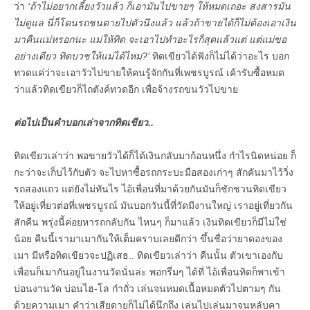
ว่า
‘ถ้าไม่อยากเลี้ยงวัวแล้ว ก็เอามันไปขายๆ ให้หมดเถอะ สงสารมัน
ไม่ดูแล นี่ก็โดนรถชนตายไปตัวนึงแล้ว แล้วถ้าขายได้ก็ไม่ต้องเอาเงิน
มาคืนแม่หรอกนะ แม่ให้ทิด จะเอาไปทำอะไรก็สุดแล้วแต่ แต่แม่ขอ
อย่างเดียว ทิดบวชให้แม่ได้ไหม?’
ทิดเขียวได้ฟังก็ไม่ได้ว่าอะไร บอก
ทวดแค่ว่าจะเอาวัวไปขายให้คนรู้จักกันที่เพชรบูรณ์ เค้ารับซื้อหมด
ว่าแล้วทิดเขียวก็ไถตังค์ทวดอีก เพื่อจ้างรถขนวัวไปขาย
ต่อไปเป็นคำบอกเล่าจากทิดเขียว..
ทิดเขียวเล่าว่า พอขายวัวได้ก็ได้เงินกลับมาก้อนหนึ่ง กำไรนิดหน่อย ก็
กะว่าจะเก็บไว้กับตัว จะไปหาซื้อรถกระบะมือสองเก่าๆ สักคันมาไว้วิ่ง
รถสองแถว แต่ยังไม่ทันไร ไอ้เพื่อนที่มาด้วยกันมันก็ชักชวนทิดเขียว
ให้อยู่เที่ยวต่อที่เพชรบูรณ์ มันบอกวันนี้ที่วัดมีงานใหญ่ เราอยู่เที่ยวกัน
สักคืน พรุ่งนี้ค่อยหารถกลับกัน ไหนๆ ก็มาแล้ว เงินทิดเขียวก็มีไม่ใช่
น้อย คืนนี้เรามาเมากันให้เต็มคราบเลยดีกว่า ขึ้นชื่อว่ายาดองของ
เมา มีหรือทิดเขียวจะปฏิเสธ.. ทิดเขียวเล่าว่า คืนนั้น ตัวเขาเองกับ
เพื่อนก็เมากันอยู่ในงานวัดนั่นล่ะ พอกรึ่มๆ ได้ที่ ไอ้เพื่อนทิดก็พาเข้า
บ่อนงานวัด บ่อนไฮ-โล กำถั่ว เล่นจนหมดเนื้อหมดตัวไปตามๆ กัน
ด้วยความเมา คำว่าเสียดายก็ไม่ได้นึกถึง เล่นไปเล่นมาจนหลับคา