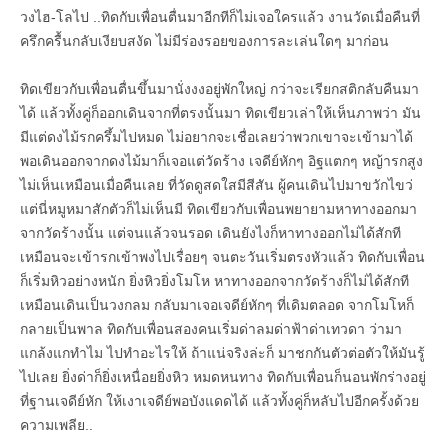
วงไฮ-โลไป ..ทิดกับเพื่อนตื่นมาอีกทีก็ไม่เจอใครแล้ว งานวัดเมื่อคืนที่
ครึกครื้นกลับเงียบสงัด ไม่มีร่องรอยของการละเล่นใดๆ มาก่อน
ทิดเขียวกับเพื่อนตื่นขึ้นมานั่งงงอยู่พักใหญ่ กว่าจะเรียกสติกลับคืนมา
ได้ แล้วทั้งคู่ก็ออกเดินจากที่ตรงนั้นมา ทิดเขียวเล่าให้เห็นภาพว่า มัน
มีแต่ดงไม้รกครึ้มไปหมด ไม่อยากจะเชื่อเลยว่าพวกเขาจะเข้ามาได้
พอเดินออกจากดงไม้มาก็เจอแต่วัดร้าง เจดีย์หักๆ อิฐแตกๆ หญ้ารกสูง
ไม่เห็นเหมือนเมื่อคืนเลย ที่วัดดูสดใสมีสีสัน ผู้คนเดินไปมาขวักไขว่
แต่นี่หมูหมาสักตัวก็ไม่เห็นมี ทิดเขียวกับเพื่อนพยายามหาทางออกมา
จากวัดร้างนั้น แต่จนแล้วจนรอด เดินยังไงก็หาทางออกไม่ได้สักที
เหมือนจะเข้ารกเข้าพงไปเรื่อยๆ จนตะวันเริ่มตรงหัวแล้ว ทิดกับเพื่อน
ก็เริ่มหิวอย่างหนัก ยิ่งหิวยิ่งโมโห หาทางออกจากวัดร้างก็ไม่ได้สักที
เหมือนเดินเป็นวงกลม กลับมาเจอเจดีย์หักๆ ที่เดิมตลอด จากโมโหก็
กลายเป็นพาล ทิดกับเพื่อนสองคนเริ่มด่าลมด่าฟ้าด่าเทวดา ว่ามา
แกล้งแกทำไม ไปทำอะไรให้ ถ้าแน่จริงล่ะก็ มาชกกันตัวต่อตัวให้มันรู้
ไปเลย ยิ่งด่าก็ยิ่งเหนื่อยยิ่งหิว หมดหนทาง ทิดกับเพื่อนก็นอนพักร่างอยู่
ที่ฐานเจดีย์หัก ให้เงาเจดีย์พอบังแดดได้ แล้วทั้งคู่ก็หลับไปอีกครั้งด้วย
ความเพลีย..