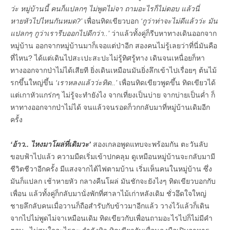
ว่ะ หมู่บ้านนี้ คนก็แปลกๆ ไม่พูดไม่จา ถามอะไรก็ไม่ตอบ แล้วนี่
หายหัวไปไหนกันหมด?’
เพื่อนทิดเขียวบอก
‘กูว่าท่าจะไม่ดีแล้วว่ะ มัน
แปลกๆ กูว่าเรารีบออกไปดีกว่า..’
ว่าแล้วทั้งคู่ก็รีบหาทางเดินออกจาก
หมู่บ้าน ออกจากหมู่บ้านมาก็เจอแต่ป่าอีก สองคนไม่รู้เลยว่าที่นี่มันคือ
ที่ไหน? ได้แต่เดินไปสะเปะสะปะไม่รู้ทิศรู้ทาง เดินจนเหนื่อยก็หา
ทางออกจากป่าไม่ได้เสียที ยิ่งเดินเหมือนมันยิ่งลึกเข้าไปเรื่อยๆ ต้นไม้
รกขึ้นใหญ่ขึ้น
‘เราหลงแล้วว่ะทิด..’
เพื่อนทิดเขียวพูดขึ้น ทิดเขียวได้
แต่เกาหัวแกร่กๆ ไม่รู้จะทำยังไง จากเที่ยงเป็นบ่าย จากบ่ายเป็นค่ำ ก็
หาทางออกจากป่าไม่ได้ จนแล้วจนรอดก็วกกลับมาที่หมู่บ้านเดิมอีก
ครั้ง
‘อ้าว.. ไหงมาโผล่ที่เดิมวะ’
สองเกลอพูดแทบจะพร้อมกัน ตะวันลับ
ขอบฟ้าไปแล้ว ความมืดเริ่มเข้าปกคลุม ดูเหมือนหมู่บ้านจะกลับมามี
ชีวิตชีวาอีกครั้ง มีแสงจากไต้ไฟตามบ้าน เริ่มเห็นคนในหมู่บ้าน ซึ่ง
มันก็แปลก เช้าหายหัว กลางคืนโผล่ มันชักจะยังไงๆ ทิดเขียวบอกกับ
เพื่อน แล้วทั้งคู่ก็กลับมานั่งพักที่ศาลาไม้เก่าหลังเดิม ชั่วอึดใจใหญ่
ชายลึกลับคนเมื่อวานก็ถือสำรับกับข้าวมาอีกแล้ว วางไว้แล้วก็เดิน
จากไปไม่พูดไม่จาเหมือนเดิม ทิดเขียวกับเพื่อนถามอะไรไปก็ไม่มีคำ