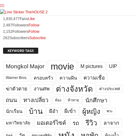
1,830,477
Fans
Like
2,487
Followers
Follow
1,152
Followers
Follow
262
Subscribers
Subscribe
KEYWORD TAGS
movie
Mongkol Major
M pictures
UIP
ความเชื่อ
ครอบครัว
ความฝัน
Warner Bros.
ต่างจังหวัด
งานศพ
ฆ่าตัวตาย
ต่างประเทศ
ถนน
ทางเปลี่ยว
นักศึกษา
ท้อง
ท้าทาย
บ้าน
ผู้หญิง
ผีเข้า
ผีอำ
นักเรียน
พระ
รีวิว
มอเตอร์ไซค์
รถ
ลาจาก
มหาวิทยาลัย
หนัง
หอพัก
วัด
ห้องน้ำ
สหมงคลฟิล์ม
ลิฟท์