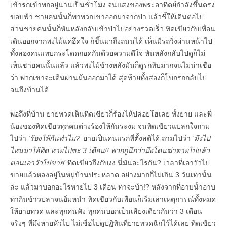
เข้ารกเข้าพกอยู่นานเป็นชั่วโมง จนแสงของพระอาทิตย์กำลังขึ้นตรง
ขอบฟ้า ชายคนนั้นก็พาพวกเขาออกมาจากป่า แล้วชี้ให้เดินต่อไป
ส่วนชายคนนั้นก็หันหลังกลับเข้าป่าไปอย่างรวดเร็ว ทิดเขียวกับเพื่อน
เดินออกจากพงไม้แค่อึดใจ ก็ขึ้นมาถึงถนนได้ เห็นมีรถวิ่งผ่านหน้าไป
ทั้งสองคนแทบกระโดดกอดกันด้วยความดีใจ หันหลังกลับไปดูก็ไม่
เห็นชายคนนั้นแล้ว แล้วพงไม้ข้างหลังมันก็ดูรกทึบมากจนไม่น่าเชื่อ
ว่า พวกเขาจะเดินผ่านมันออกมาได้ สุดท้ายทั้งสองก็โบกรถกลับไป
จนถึงบ้านได้
พอถึงที่บ้าน ยายทวดเห็นทิดเขียวก็ร้องไห้ปล่อยโฮเลย ทั้งยาย และพี่
น้องของทิดเขียวทุกคนต่างร้องไห้กันระงม จนทิดเขียวแปลกใจถาม
ไปว่า
‘ร้องไห้กันทำไม?’
ยายเป็นคนแรกที่ตั้งสติได้ ถามไปว่า
‘มึงไป
ไหนมาไอ้ทิด หายไปซะ 3 เดือน!! พวกกูนึกว่ามึงโดนฆ่าตายไปแล้ว
ตอนเอาวัวไปขาย’
ทิดเขียวถึงกับงง นี่มันอะไรกัน? เวลาที่เอาวัวไป
ขายแล้วหลงอยู่ในหมู่บ้านประหลาด อย่างมากก็ไม่เกิน 3 วันเท่านั้น
ล่ะ แล้วมาบอกอะไรหายไป 3 เดือน ท่าจะบ้า!? หลังจากที่อาบน้ำอาบ
ท่ากินข้าวปลาจนอิ่มหนำ ทิดเขียวกับเพื่อนก็เริ่มเล่าเหตุการณ์ทั้งหมด
ให้ยายทวด และทุกคนฟัง ทุกคนบอกเป็นเสียงเดียวกันว่า 3 เดือน
จริงๆ ที่มึงหายหัวไป ไม่เชื่อไปดูปฏิทินที่ยายทวดฉีกไว้ได้เลย ทิดเขียว