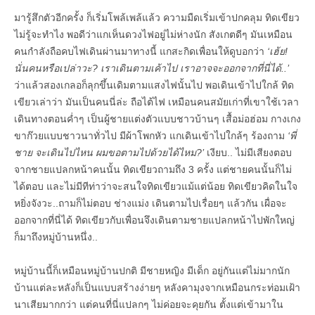
มารู้สึกตัวอีกครั้ง ก็เริ่มโพล้เพล้แล้ว ความมืดเริ่มเข้าปกคลุม ทิดเขียว
ไม่รู้จะทำไง พอดีว่าแกเห็นดวงไฟอยู่ไม่ห่างนัก สังเกตดีๆ มันเหมือน
คนกำลังถือคบไฟเดินผ่านมาทางนี้ แกสะกิดเพื่อนให้ดูบอกว่า
‘เฮ้ย!
นั่นคนหรือเปล่าวะ? เราเดินตามเค้าไป เราอาจจะออกจากที่นี่ได้..’
ว่าแล้วสองเกลอก็ลุกขึ้นเดิมตามแสงไฟนั้นไป พอเดินเข้าไปใกล้ ทิด
เขียวเล่าว่า มันเป็นคนนี่ล่ะ ถือไต้ไฟ เหมือนคนสมัยเก่าที่เขาใช้เวลา
เดินทางตอนค่ำๆ เป็นผู้ชายแต่งตัวแบบชาวบ้านๆ เสื้อม่อฮ่อม กางเกง
ขาก๊วยแบบชาวนาทั่วไป มีผ้าโพกหัว แกเดินเข้าไปใกล้ๆ ร้องถาม
‘พี่
ชาย จะเดินไปไหน ผมขอตามไปด้วยได้ไหม?’
เงียบ.. ไม่มีเสียงตอบ
จากชายแปลกหน้าคนนั้น ทิดเขียวถามถึง 3 ครั้ง แต่ชายคนนั้นก็ไม่
ได้ตอบ และไม่มีทีท่าว่าจะสนใจทิดเขียวแม้แต่น้อย ทิดเขียวคิดในใจ
หยิ่งจังวะ..ถามก็ไม่ตอบ ช่างแม่ง เดินตามไปเรื่อยๆ แล้วกัน เผื่อจะ
ออกจากที่นี่ได้ ทิดเขียวกับเพื่อนจึงเดินตามชายแปลกหน้าไปพักใหญ่
ก็มาถึงหมู่บ้านหนึ่ง..
หมู่บ้านนี้ก็เหมือนหมู่บ้านปกติ มีชายหญิง มีเด็ก อยู่กันแต่ไม่มากนัก
บ้านแต่ละหลังก็เป็นแบบสร้างง่ายๆ หลังคามุงจากเหมือนกระท่อมเฝ้า
นาเสียมากกว่า แต่คนที่นี่แปลกๆ ไม่ค่อยจะคุยกัน ตั้งแต่เข้ามาใน