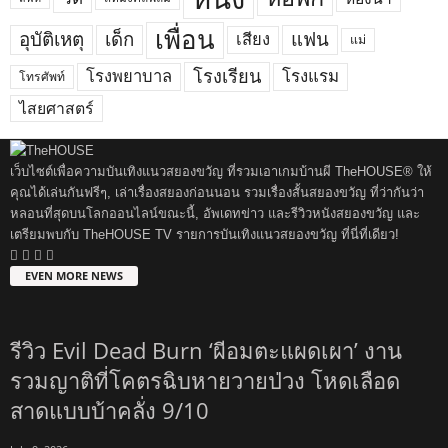
เพื่อน
อุบัติเหตุ
เด็ก
แฟน
เสียง
แม่
โรงเรียน
โรงพยาบาล
โรงแรม
โทรศัพท์
ไสยศาสตร์
เว็บไซต์เพื่อความบันเทิงแนวสยองขวัญ ที่รวมเอาเกมบ้านผี TheHOUSE® ให้
คุณได้เล่นกันฟรีๆ, เล่าเรื่องสยองก่อนนอน รวมเรื่องสั้นสยองขวัญ ที่ว่ากันว่า
หลอนที่สุดบนโลกออนไลน์ขณะนี้, อัพเดทข่าว และรีวิวหนังสยองขวัญ และ
เตรียมพบกับ TheHOUSE TV รายการบันเทิงแนวสยองขวัญ ที่นี่ที่เดียว!
EVEN MORE NEWS
รีวิว Evil Dead Burn ‘ผีอมตะแผดเผา’ งาน
รวมญาติที่โคตรฉิบหายวายป่วง โหดเลือด
สาดแบบบ้าคลั่ง 9/10