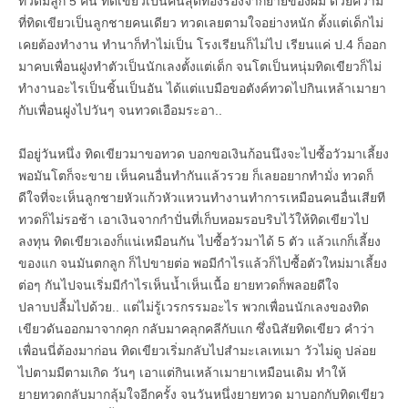
ทวดมีลูก 5 คน ทิดเขียวเป็นคนสุดท้องรองจากยายของผม ด้วยความ
ที่ทิดเขียวเป็นลูกชายคนเดียว ทวดเลยตามใจอย่างหนัก ตั้งแต่เด็กไม่
เคยต้องทำงาน ทำนาก็ทำไม่เป็น โรงเรียนก็ไม่ไป เรียนแค่ ป.4 ก็ออก
มาคบเพื่อนฝูงทำตัวเป็นนักเลงตั้งแต่เด็ก จนโตเป็นหนุ่มทิดเขียวก็ไม่
ทำงานอะไรเป็นชิ้นเป็นอัน ได้แต่แบมือขอตังค์ทวดไปกินเหล้าเมายา
กับเพื่อนฝูงไปวันๆ จนทวดเอือมระอา..
มีอยู่วันหนึ่ง ทิดเขียวมาขอทวด บอกขอเงินก้อนนึงจะไปซื้อวัวมาเลี้ยง
พอมันโตก็จะขาย เห็นคนอื่นทำกันแล้วรวย ก็เลยอยากทำมั่ง ทวดก็
ดีใจที่จะเห็นลูกชายหัวแก้วหัวแหวนทำงานทำการเหมือนคนอื่นเสียที
ทวดก็ไม่รอช้า เอาเงินจากกำปั่นที่เก็บหอมรอบริบไว้ให้ทิดเขียวไป
ลงทุน ทิดเขียวเองก็แน่เหมือนกัน ไปซื้อวัวมาได้ 5 ตัว แล้วแกก็เลี้ยง
ของแก จนมันตกลูก ก็ไปขายต่อ พอมีกำไรแล้วก็ไปซื้อตัวใหม่มาเลี้ยง
ต่อๆ กันไปจนเริ่มมีกำไรเห็นน้ำเห็นเนื้อ ยายทวดก็พลอยดีใจ
ปลาบปลื้มไปด้วย.. แต่ไม่รู้เวรกรรมอะไร พวกเพื่อนนักเลงของทิด
เขียวดันออกมาจากคุก กลับมาคลุกคลีกับแก ซึ่งนิสัยทิดเขียว คำว่า
เพื่อนนี่ต้องมาก่อน ทิดเขียวเริ่มกลับไปสำมะเลเทเมา วัวไม่ดู ปล่อย
ไปตามมีตามเกิด วันๆ เอาแต่กินเหล้าเมายาเหมือนเดิม ทำให้
ยายทวดกลับมากลุ้มใจอีกครั้ง จนวันหนึ่งยายทวด มาบอกกับทิดเขียว