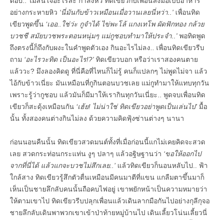
ตอบ.. ไม่สนใจอะไรละ กำลังหิว ทิดเขียวกับเพื่อนลงมือเปิบอาหาร
อย่างกระหายหิว
‘นี่มันกับข้าวเหมือนเมื่อวานเลยนี่หว่า..’
เพื่อนทิด
เขียวพูดขึ้น
‘เออ..ใช่ว่ะ กูจำได้ ไข่พะโล้ แกงเทโพ ผัดฟักทอง กล้วย
บวชชี สมัยบวชพระตอนหนุ่มๆ แม่กูชอบทำมาให้ประจำ..’
พอทิดพูด
ถึงตรงนี้ก็ถึงกับผงะในคำพูดตัวเอง กินอะไรไม่ลง.. เพื่อนทิดเขียวรีบ
ถาม
‘อะไรวะทิด เป็นอะไร!?’
ทิดเขียวบอก หรือว่าเราสองคนตาย
แล้ววะ? มึงลองคิดดู ที่นี่คือที่ไหนก็ไม่รู้ คนก็แปลกๆ ไม่พูดไม่จา แล้ว
ไอ้กับข้าวเนี่ยะ มันเหมือนที่กูกินตอนบวชเลย แม่กูทำมาให้แทบทุกวัน
เพราะรู้ว่ากูชอบ แล้วมันก็มีมาให้เรากินทุกวันเนี่ยะ.. พูดจบเพื่อนทิด
เขียวก็สะดุ้งเหมือนกัน
‘เฮ้ย! ไม่น่าใช่ ทิดเขียวอย่าพูดเป็นเล่นไป’
มื้อ
นั้น ทั้งสองคนต่างกินไม่ลง ด้วยความคิดฟุ้งซ่านต่างๆ นานา
ก่อนนอนคืนนั้น ทิดเขียวสวดมนต์ทั้งที่เมื่อก่อนนี้แกไม่เคยคิดจะสวด
เลย สวดกระท่อนกระแท่น งูๆ ปลาๆ แล้วอฐิษฐานว่า
‘ขอให้ออกไป
จากที่นี่ได้ แล้วแกจะบวชไม่สึกเลย..’
แล้วทิดเขียวก็นอนหลับไป.. ฟ้า
ใกล้สาง ทิดเขียวรู้สึกตัวตื่นเหมือนมีคนมาตีที่แขน แกลืมตาขึ้นมาก็
เห็นเป็นชายลึกลับคนนั้นถือคบไฟอยู่ เขาพยักหน้าเป็นความหมายว่า
ให้ตามเขาไป ทิดเขียวรีบปลุกเพื่อนแล้วเดินลากมือกันไปอย่างกุลีกุจอ
ชายลึกลับเดินพาพวกเขาเข้าป่าท้ายหมู่บ้านไป เดินเลี้ยวโน่นเลี้ยวนี่