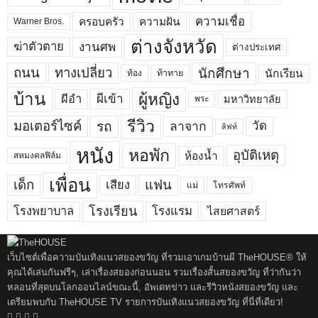
ความเชื่อ
ครอบครัว
ความฝัน
Warner Bros.
ต่างจังหวัด
งานศพ
ฆ่าตัวตาย
ต่างประเทศ
ถนน
ทางเปลี่ยว
นักศึกษา
นักเรียน
ท้อง
ท้าทาย
บ้าน
ผู้หญิง
ผีเข้า
ผีอำ
มหาวิทยาลัย
พระ
รีวิว
มอเตอร์ไซค์
รถ
ลาจาก
วัด
ลิฟท์
หนัง
หอพัก
อุบัติเหตุ
ห้องน้ำ
สหมงคลฟิล์ม
เพื่อน
เด็ก
แฟน
เสียง
แม่
โทรศัพท์
โรงพยาบาล
โรงเรียน
โรงแรม
ไสยศาสตร์
เว็บไซต์เพื่อความบันเทิงแนวสยองขวัญ ที่รวมเอาเกมบ้านผี TheHOUSE® ให้
คุณได้เล่นกันฟรีๆ, เล่าเรื่องสยองก่อนนอน รวมเรื่องสั้นสยองขวัญ ที่ว่ากันว่า
หลอนที่สุดบนโลกออนไลน์ขณะนี้, อัพเดทข่าว และรีวิวหนังสยองขวัญ และ
เตรียมพบกับ TheHOUSE TV รายการบันเทิงแนวสยองขวัญ ที่นี่ที่เดียว!