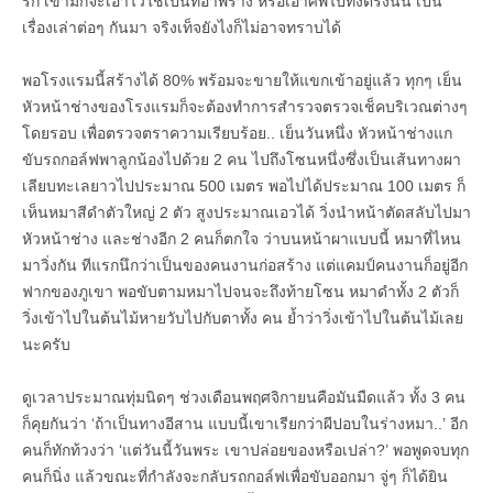
รก เขามักจะเอาไว้ใช้เป็นที่อำพราง หรือเอาศพไปทิ้งตรงนั้น เป็น
เรื่องเล่าต่อๆ กันมา จริงเท็จยังไงก็ไม่อาจทราบได้
พอโรงแรมนี้สร้างได้ 80% พร้อมจะขายให้แขกเข้าอยู่แล้ว ทุกๆ เย็น
หัวหน้าช่างของโรงแรมก็จะต้องทำการสำรวจตรวจเช็คบริเวณต่างๆ
โดยรอบ เพื่อตรวจตราความเรียบร้อย.. เย็นวันหนึ่ง หัวหน้าช่างแก
ขับรถกอล์ฟพาลูกน้องไปด้วย 2 คน ไปถึงโซนหนึ่งซึ่งเป็นเส้นทางผา
เลียบทะเลยาวไปประมาณ 500 เมตร พอไปได้ประมาณ 100 เมตร ก็
เห็นหมาสีดำตัวใหญ่ 2 ตัว สูงประมาณเอวได้ วิ่งนำหน้าตัดสลับไปมา
หัวหน้าช่าง และช่างอีก 2 คนก็ตกใจ ว่าบนหน้าผาแบบนี้ หมาที่ไหน
มาวิ่งกัน ทีแรกนึกว่าเป็นของคนงานก่อสร้าง แต่แคมป์คนงานก็อยู่อีก
ฟากของภูเขา พอขับตามหมาไปจนจะถึงท้ายโซน หมาดำทั้ง 2 ตัวก็
วิ่งเข้าไปในต้นไม้หายวับไปกับตาทั้ง คน ย้ำว่าวิ่งเข้าไปในต้นไม้เลย
นะครับ
ดูเวลาประมาณทุ่มนิดๆ ช่วงเดือนพฤศจิกายนคือมันมืดแล้ว ทั้ง 3 คน
ก็คุยกันว่า ‘ถ้าเป็นทางอีสาน แบบนี้เขาเรียกว่าผีปอบในร่างหมา..’ อีก
คนก็ทักท้วงว่า ‘แต่วันนี้วันพระ เขาปล่อยของหรือเปล่า?’ พอพูดจบทุก
คนก็นิ่ง แล้วขณะที่กำลังจะกลับรถกอล์ฟเพื่อขับออกมา จู่ๆ ก็ได้ยิน