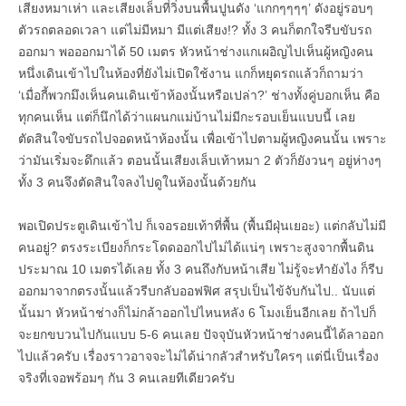
เสียงหมาเห่า และเสียงเล็บที่วิ่งบนพื้นปูนดัง ‘แกกๆๆๆๆ’ ดังอยู่รอบๆ
ตัวรถตลอดเวลา แต่ไม่มีหมา มีแต่เสียง!? ทั้ง 3 คนก็ตกใจรีบขับรถ
ออกมา พอออกมาได้ 50 เมตร หัวหน้าช่างแกเผอิญไปเห็นผู้หญิงคน
หนึ่งเดินเข้าไปในห้องที่ยังไม่เปิดใช้งาน แกก็หยุดรถแล้วก็ถามว่า
‘เมื่อกี้พวกมึงเห็นคนเดินเข้าห้องนั้นหรือเปล่า?’ ช่างทั้งคู่บอกเห็น คือ
ทุกคนเห็น แต่ก็นึกได้ว่าแผนกแม่บ้านไม่มีกะรอบเย็นแบบนี้ เลย
ตัดสินใจขับรถไปจอดหน้าห้องนั้น เพื่อเข้าไปตามผู้หญิงคนนั้น เพราะ
ว่ามันเริ่มจะดึกแล้ว ตอนนั้นเสียงเล็บเท้าหมา 2 ตัวก็ยังวนๆ อยู่ห่างๆ
ทั้ง 3 คนจึงตัดสินใจลงไปดูในห้องนั้นด้วยกัน
พอเปิดประตูเดินเข้าไป ก็เจอรอยเท้าที่พื้น (พื้นมีฝุ่นเยอะ) แต่กลับไม่มี
คนอยู่? ตรงระเบียงก็กระโดดออกไปไม่ได้แน่ๆ เพราะสูงจากพื้นดิน
ประมาณ 10 เมตรได้เลย ทั้ง 3 คนถึงกับหน้าเสีย ไม่รู้จะทำยังไง ก็รีบ
ออกมาจากตรงนั้นแล้วรีบกลับออฟฟิศ สรุปเป็นไข้จับกันไป.. นับแต่
นั้นมา หัวหน้าช่างก็ไม่กล้าออกไปไหนหลัง 6 โมงเย็นอีกเลย ถ้าไปก็
จะยกขบวนไปกันแบบ 5-6 คนเลย ปัจจุบันหัวหน้าช่างคนนี้ได้ลาออก
ไปแล้วครับ เรื่องราวอาจจะไม่ได้น่ากลัวสำหรับใครๆ แต่นี่เป็นเรื่อง
จริงที่เจอพร้อมๆ กัน 3 คนเลยทีเดียวครับ