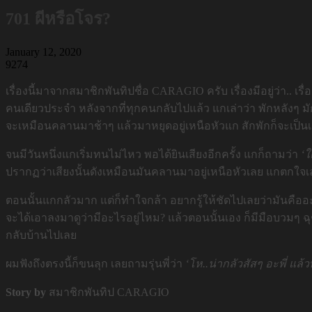
701 ผีหรือโจร?
January 12, 2020
9274
เรื่องนี้มาจากสมาชิกพันทิปชื่อ CARAGIO ครับ เรื่องมีอยู่ว่า.. เร
คนเดียวประจำ หลังจากที่ทุกคนกลับไปแล้ว แกเล่าว่า พักหลังๆ ม
จะเหมือนคลานมาช้าๆ แล้วมาหยุดอยู่เหนือหัวแก สักพักก็จะเป็น
จนมีวันหนึ่งแกเริ่มทนไม่ไหว พอได้ยินเสียงอีกครั้ง แกก็ถามว่า
‘ใ
ปรากฏว่าเสียงนั้นดังเหมือนมันคลานมาอยู่เหนือหัวเลย แกตกใจเลย
ตอนนั้นแกกลัวมาก แต่ก็ทำใจกล้า อยากรู้ให้ชัดไปเลยว่ามันคืออ
จะได้เอาลงมาดูว่ามีอะไรอยู่ไหม? แล้วตอนนั้นเอง ก็มีมือบวมๆ
กลับบ้านไปเลย
ผมฟังถึงตรงนี้ก็ขนลุก เลยถามรุ่นพี่ว่า
‘โห..น่ากลัวสัสๆ อะพี่ แ
Story by
สมาชิกพันทิป CARAGIO