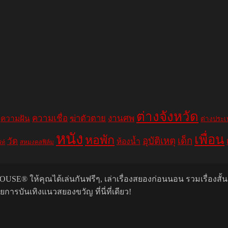
ต่างจังหวัด
ความเชื่อ
ฆ่าตัวตาย
งานศพ
ความฝัน
ต่างประ
หนัง
เพื่อน
หอพัก
อุบัติเหตุ
เด็ก
วัด
ห้องน้ำ
สหมงคลฟิล์ม
ฟท์
USE® ให้คุณได้เล่นกันฟรีๆ, เล่าเรื่องสยองก่อนนอน รวมเรื่องสั้
รบันเทิงแนวสยองขวัญ ที่นี่ที่เดียว!