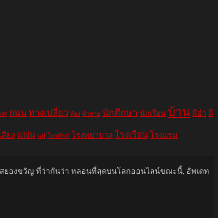
บ้าน
ถนน
ทางเปลี่ยว
นักศึกษา
ผีอำ
ผี
นักเรียน
เทศ
ท้อง
ท้าทาย
แฟน
โรงเรียน
เสียง
โรงพยาบาล
โรงแรม
แม่
โทรศัพท์
นสยองขวัญ ที่ว่ากันว่า หลอนที่สุดบนโลกออนไลน์ขณะนี้, อัพเดท