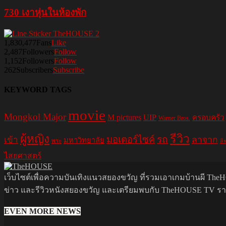
730 เงาหุ่นในห้องพัก
1,830,477
Fans
Like
2,487
Followers
Follow
1,152
Followers
Follow
262
Subscribers
Subscribe
KEYWORD TAGS
movie
Mongkol Major
M pictures
UIP
ครอบครัว
Warner Bros.
รีวิว
ผู้หญิง
มอเตอร์ไซค์
รถ
ลาจาก
เข้า
มหาวิทยาลัย
พระ
ลิ
ไสยศาสตร์
เว็บไซต์เพื่อความบันเทิงแนวสยองขวัญ ที่รวมเอาเกมบ้านผี TheHO
ข่าว และรีวิวหนังสยองขวัญ และเตรียมพบกับ TheHOUSE TV รายกา
EVEN MORE NEWS