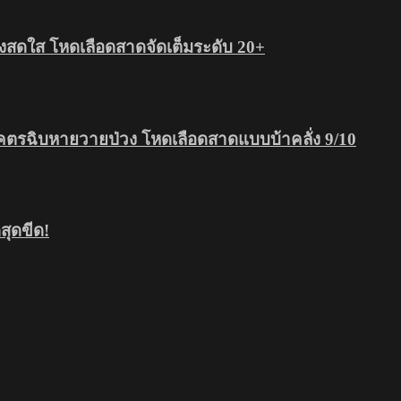
สดใส โหดเลือดสาดจัดเต็มระดับ 20+
โคตรฉิบหายวายป่วง โหดเลือดสาดแบบบ้าคลั่ง 9/10
ุดขีด!