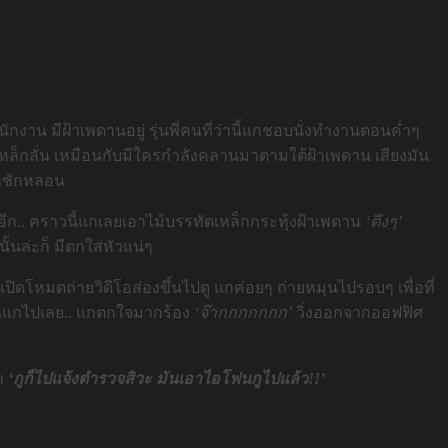
ำนักงาน มีฝ้าเพดานอยู่ รุ่นพี่คนที่ว่านี้แกชอบนั่งทำงานตอนค่ำๆ
หล็กลั่น เหมือนกับมีใครกำลังคลานมาตามใต้ฝ้าเพดาน เสียงมัน
ก็ชักหลอน
นมาอีก.. คราวนี้แกเลยเอาไม้บรรทัดเหล็กกระทุ้งฝ้าเพดาน
‘ตึงๆ’
้นล่ะก็ มีตกใส่หัวแน่ๆ
ดโหมดถ่ายวิดีโอส่องขึ้นไปดู แกค่อยๆ ถ่ายหมุนไปรอบๆ เพื่อที่
โฟนแกไปเลย.. แกตกใจมากร้อง
‘จ๊ากกกกกกก’
วิ่งออกจากออฟฟิศ
่า
‘กูก็ไปแจ้งตำรวจสิวะ มันเอาไอโฟนกูไปแล้ว!!’