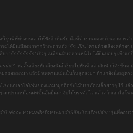
ื่องนี้รุ่นพี่ที่ทำงานเล่าให้ฟังอีกทีครับ คือที่ทำงานผมจะเป็นอาคารส
ักจะได้ยินเสียงมาจากฝ้าเพดานดัง
‘กึก..กึก..’
ตามด้วยเสียงคล้ายๆ เ
เสียง
‘กึกกึกกึกกึก’
เร็วๆ เหมือนมันคลานหนีไป ได้ยินบ่อยๆ เข้าแก
ครน่ะ!?’
พอสิ้นเสียงทักเสียงนั้นก็เงียบไปทันที แล้วสักพักก็ดังขึ้
ถอยออกมา แล้วฝ้าเพดานแผ่นนั้นก็หลุดลงมา ถ้าแกยังนั่งอยู่ตรงนั
ะไร? แกเอาไอโฟนของแกมาผูกติดกับไม้บรรทัดเหล็กยาวๆ ไว้ แล้วเปิ
 ฉุๆ สกปรกเหมือนศพขึ้นอืดยื่นมาจับไม้บรรทัดไว้ แล้วคว้าเอาไอ
ล้วทำไงต่ออะ หาหมอผีหรือพระมาทำพิธีอะไรหรือเปล่า?’
รุ่นพี่ตอบว