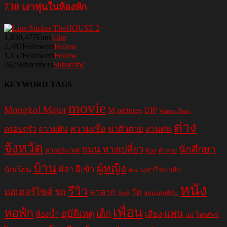
730 เงาหุ่นในห้องพัก
1,830,477
Fans
Like
2,487
Followers
Follow
1,152
Followers
Follow
262
Subscribers
Subscribe
KEYWORD TAGS
movie
Mongkol Major
M pictures
UIP
Warner Bros.
ต่าง
ความเชื่อ
ฆ่าตัวตาย
งานศพ
ครอบครัว
ความฝัน
จังหวัด
ถนน
ทางเปลี่ยว
นักศึกษา
ต่างประเทศ
ท้อง
ท้าทาย
บ้าน
ผู้หญิง
ผีอำ
ผีเข้า
นักเรียน
มหาวิทยาลัย
พระ
หนัง
รีวิว
มอเตอร์ไซค์
รถ
ลาจาก
วัด
สหมงคลฟิล์ม
ลิฟท์
เพื่อน
หอพัก
อุบัติเหตุ
เด็ก
แฟน
เสียง
ห้องน้ำ
แม่
โทรศัพท์