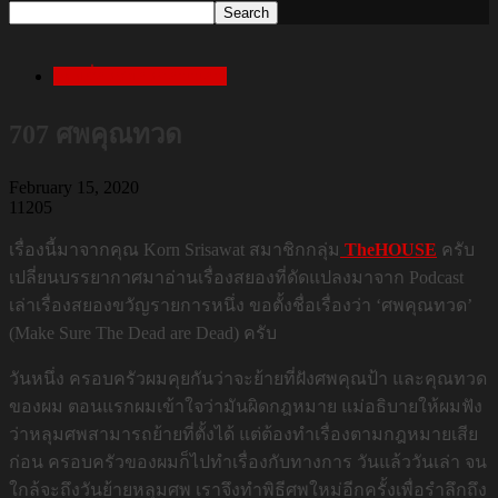
เล่าเรื่องสยองก่อนนอน
707 ศพคุณทวด
February 15, 2020
11205
เรื่องนี้มาจากคุณ Korn Srisawat สมาชิกกลุ่ม
TheHOUSE
ครับ
เปลี่ยนบรรยากาศมาอ่านเรื่องสยองที่ดัดแปลงมาจาก Podcast
เล่าเรื่องสยองขวัญรายการหนึ่ง ขอตั้งชื่อเรื่องว่า ‘ศพคุณทวด’
(Make Sure The Dead are Dead) ครับ
วันหนึ่ง ครอบครัวผมคุยกันว่าจะย้ายที่ฝังศพคุณป้า และคุณทวด
ของผม ตอนแรกผมเข้าใจว่ามันผิดกฎหมาย แม่อธิบายให้ผมฟัง
ว่าหลุมศพสามารถย้ายที่ตั้งได้ แต่ต้องทำเรื่องตามกฎหมายเสีย
ก่อน ครอบครัวของผมก็ไปทำเรื่องกับทางการ วันแล้ววันเล่า จน
ใกล้จะถึงวันย้ายหลุมศพ เราจึงทำพิธีศพใหม่อีกครั้งเพื่อรำลึกถึง