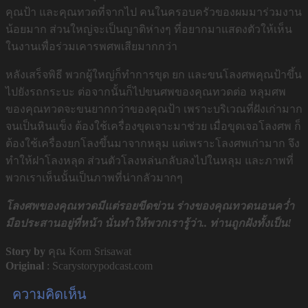
คุณป้า และคุณทวดที่จากไป คนในครอบครัวของผมมาร่วมงาน
น้อยมาก ส่วนใหญ่จะเป็นญาติห่างๆ ที่อยากมาแสดงตัวให้เห็น
ในงานเพื่อร่วมเคารพศพเสียมากกว่า
หลังเสร็จพิธี พวกผู้ใหญ่ก็ทำการขุด ยก และขนโลงศพคุณป้าขึ้น
ไปยังรถกระบะ ต่อจากนั้นก็ไปขนศพของคุณทวดต่อ หลุมศพ
ของคุณทวดจะขนยากกว่าของคุณป้า เพราะบริเวณที่ฝังเก่ามาก
จนเป็นหินแข็ง ต้องใช้เครื่องขุดเจาะมาช่วย เมื่อขุดเจอโลงศพ ก็
ต้องใช้เครื่องยกโลงขึ้นมาจากหลุม แต่เพราะโลงศพเก่ามาก จึง
ทำให้ฝาโลงหลุด ส่วนตัวโลงหล่นกลับลงไปในหลุม และภาพที่
พวกเราเห็นนั้นเป็นภาพที่น่ากลัวมากๆ
โลงศพของคุณทวดมีแต่รอยขีดข่วน ร่างของคุณทวดนอนคว่ำ
มือประสานอยู่ที่หน้า นั่นทำให้พวกเรารู้ว่า.. ท่านถูกฝังทั้งเป็น!
Story by
คุณ Korn Srisawat
Original
: Scarystorypodcast.com
ความคิดเห็น