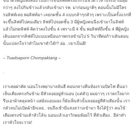
ขนาดใหญ่แห่งหนึ่ง เป็นการขึ้นลิฟท์ครั้งแรกในชีวิต เวลาประมาณทุ่ม
กว่าๆ ลงไปกินข้าวแล้วกลับเข้ามา รพ. มาก่อนญาติๆ ตอนนั้นไม่มีใคร
รอลิฟท์เลย พอลิฟท์มา เลยกดชั้น 4 แบบกล้าๆกลัวๆ เพราะเป็นครั้งแรกที่
จะขึ้นลิฟท์ไปคนเดียว ลิฟท์ไปจอดชั้น 3 มีผู้หญิงคนนึงเข้ามาในลิฟท์
แล้วไม่กดลิฟท์ คิดว่าคงไปชั้น 4 เพราะมี 4 ชั้น พอลิฟท์ถึงชั้น 4 พี่ผู้หญิง
เดินออกจากลิฟท์ไปแบบเหมือนภาพกรอข้ามไป 5 วินาทีต่อก้าวเดินตอน
นั้นแปลกใจว่าทำไมเขาทำได้!? อ่อ.. เขาเป็นผี!
– Toadsaporn Chompaktang –
.
เราเคยผ่าตัด นอนโรงพยาบาลยันฮี ตอนกลางคืนห้องรวมปิดไฟ ตื่นมา
เห็นเตียงตรงกันข้าม มีหัวลอยอยู่หัวนอน (แค่หัว) ผมยาวๆ เราตกใจมาก
รีบเอาผ้าคลุมหน้า แต่ยังแอบมอง ก็ยังเห็นหัวนั้นลอยอยู่ที่หัวเตียงนั้น เรา
กลัวจนไม่เปิดผ้าอีกเลย.. จนถึงเช้ามีแสงสว่างเข้ามา จึงได้รู้ว่า คนไข้
เตียงตรงข้ามเค้าหัวโล้น นอนแล้วเอาวิกผมห้อยไว้ ที่หัวเตียง.. อีห่าทำ
เราหัวใจจะวาย!