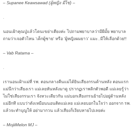
– Supanee Keawsawad (ผู้หญิง มีไข่) –
.
นอนเฝ้าคุณปู่แล้วโดนเขย่าเตียงค่ะ ไปถามพยาบาลว่ามีผีมั้ย พยาบาล
ถามว่าเจอตัวไหน ‘เด็กผู้ชาย’ หรือ ‘ผู้หญิงผมยาว’ แมะ..มีให้เลือกด้วย!!
– Vab Ratama –
.
เรานอนเฝ้าแม่ที่ รพ. ตอนกลางคืนแม่ได้ยินเสียงกรนด้านหลัง ตอนแรก
แม่นึกว่าเสียงเรา แม่เลยหันหลังมาดู ปรากฏเราพลิกตัวพอดี แม่เลยรู้ว่า
ไม่ใช่เสียงกรนเรา จังหวะเดียวกัน แม่บอกเสียงกรนย้ายไปอยู่ด้านหลัง
แม่อีกที แบบว่าดังเหมือนนอนติดแม่เลย แม่เลยบอกในใจว่า ออกจาก รพ.
แล้วจะทำบุญให้ อย่ามากวน แล้วเสียงก็เงียบหายไปเลยค่ะ
– MojiiMelon MJ –