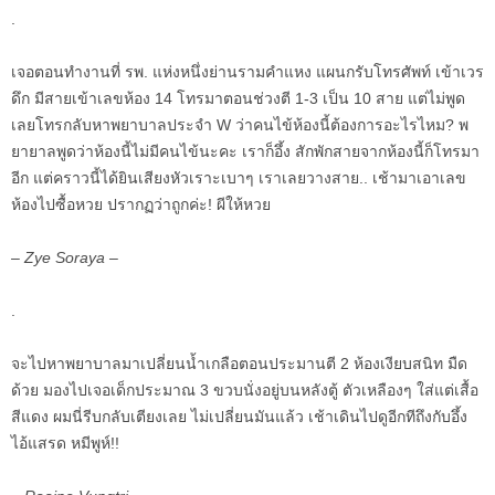
.
เจอตอนทำงานที่ รพ. แห่งหนึ่งย่านรามคำแหง แผนกรับโทรศัพท์ เข้าเวร
ดึก มีสายเข้าเลขห้อง 14 โทรมาตอนช่วงตี 1-3 เป็น 10 สาย แต่ไม่พูด
เลยโทรกลับหาพยาบาลประจำ W ว่าคนไข้ห้องนี้ต้องการอะไรไหม? พ
ยายาลพูดว่าห้องนี้ไม่มีคนไข้นะคะ เราก็อึ้ง สักพักสายจากห้องนี้ก็โทรมา
อีก แต่คราวนี้ได้ยินเสียงหัวเราะเบาๆ เราเลยวางสาย.. เช้ามาเอาเลข
ห้องไปซื้อหวย ปรากฏว่าถูกค่ะ! ผีให้หวย
– Zye Soraya –
.
จะไปหาพยาบาลมาเปลี่ยนน้ำเกลือตอนประมานตี 2 ห้องเงียบสนิท มืด
ด้วย มองไปเจอเด็กประมาณ 3 ขวบนั่งอยู่บนหลังตู้ ตัวเหลืองๆ ใส่แต่เสื้อ
สีแดง ผมนี่รีบกลับเตียงเลย ไม่เปลี่ยนมันแล้ว เช้าเดินไปดูอีกทีถึงกับอึ้ง
ไอ้แสรด หมีพูห์!!