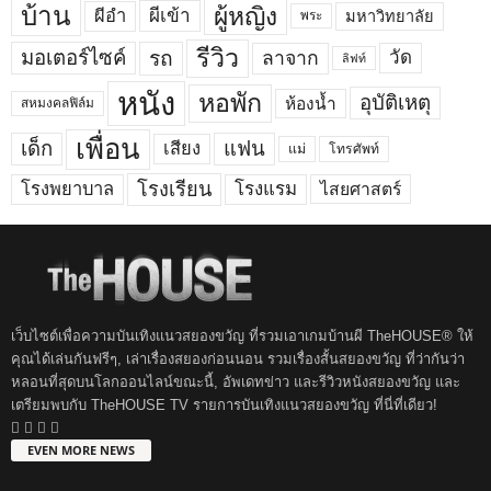
บ้าน
ผู้หญิง
ผีเข้า
ผีอำ
มหาวิทยาลัย
พระ
รีวิว
มอเตอร์ไซค์
รถ
ลาจาก
วัด
ลิฟท์
หนัง
หอพัก
อุบัติเหตุ
ห้องน้ำ
สหมงคลฟิล์ม
เพื่อน
เด็ก
แฟน
เสียง
แม่
โทรศัพท์
โรงพยาบาล
โรงเรียน
โรงแรม
ไสยศาสตร์
เว็บไซต์เพื่อความบันเทิงแนวสยองขวัญ ที่รวมเอาเกมบ้านผี TheHOUSE® ให้
คุณได้เล่นกันฟรีๆ, เล่าเรื่องสยองก่อนนอน รวมเรื่องสั้นสยองขวัญ ที่ว่ากันว่า
หลอนที่สุดบนโลกออนไลน์ขณะนี้, อัพเดทข่าว และรีวิวหนังสยองขวัญ และ
เตรียมพบกับ TheHOUSE TV รายการบันเทิงแนวสยองขวัญ ที่นี่ที่เดียว!
EVEN MORE NEWS