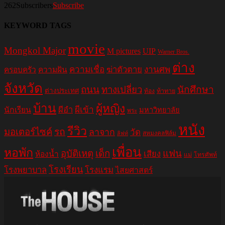
262
Subscribers
Subscribe
KEYWORD TAGS
movie
Mongkol Major
M pictures
UIP
Warner Bros.
ต่าง
ความเชื่อ
ฆ่าตัวตาย
งานศพ
ครอบครัว
ความฝัน
จังหวัด
ถนน
ทางเปลี่ยว
นักศึกษา
ต่างประเทศ
ท้อง
ท้าทาย
บ้าน
ผู้หญิง
ผีอำ
ผีเข้า
นักเรียน
มหาวิทยาลัย
พระ
หนัง
รีวิว
มอเตอร์ไซค์
รถ
ลาจาก
วัด
สหมงคลฟิล์ม
ลิฟท์
เพื่อน
หอพัก
อุบัติเหตุ
เด็ก
แฟน
เสียง
ห้องน้ำ
แม่
โทรศัพท์
โรงเรียน
โรงพยาบาล
โรงแรม
ไสยศาสตร์