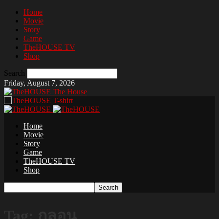
Home
Movie
Story
Game
TheHOUSE TV
Shop
Search
Friday, August 7, 2026
The House
Home
Movie
Story
Game
TheHOUSE TV
Shop
Tag: กลอน