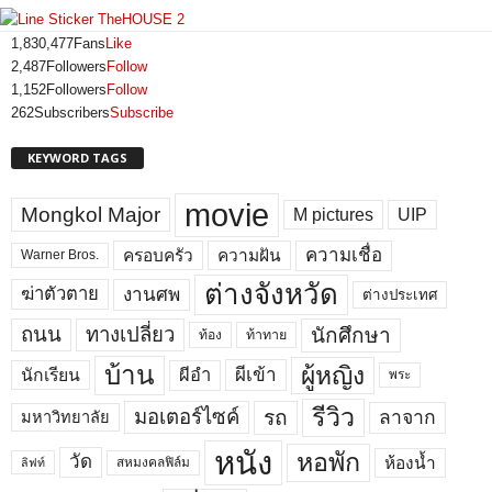
1,830,477
Fans
Like
2,487
Followers
Follow
1,152
Followers
Follow
262
Subscribers
Subscribe
KEYWORD TAGS
movie
Mongkol Major
M pictures
UIP
ความเชื่อ
ครอบครัว
ความฝัน
Warner Bros.
ต่างจังหวัด
งานศพ
ฆ่าตัวตาย
ต่างประเทศ
ถนน
ทางเปลี่ยว
นักศึกษา
ท้อง
ท้าทาย
บ้าน
ผู้หญิง
ผีเข้า
ผีอำ
นักเรียน
พระ
รีวิว
มอเตอร์ไซค์
รถ
ลาจาก
มหาวิทยาลัย
หนัง
หอพัก
วัด
ห้องน้ำ
สหมงคลฟิล์ม
ลิฟท์