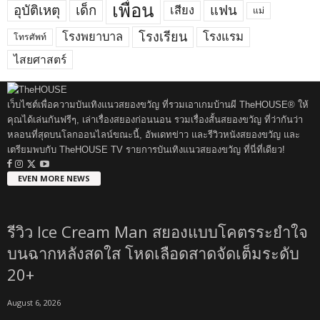
เพื่อน
อุบัติเหตุ
เด็ก
แฟน
เสียง
แม่
โรงพยาบาล
โรงเรียน
โรงแรม
โทรศัพท์
ไสยศาสตร์
เว็บไซต์เพื่อความบันเทิงแนวสยองขวัญ ที่รวมเอาเกมบ้านผี TheHOUSE® ให้
คุณได้เล่นกันฟรีๆ, เล่าเรื่องสยองก่อนนอน รวมเรื่องสั้นสยองขวัญ ที่ว่ากันว่า
หลอนที่สุดบนโลกออนไลน์ขณะนี้, อัพเดทข่าว และรีวิวหนังสยองขวัญ และ
เตรียมพบกับ TheHOUSE TV รายการบันเทิงแนวสยองขวัญ ที่นี่ที่เดียว!
EVEN MORE NEWS
รีวิว Ice Cream Man สยองแบบโคตรระยำใจ
บนฉากหลังสดใส โหดเลือดสาดจัดเต็มระดับ
20+
August 6, 2026