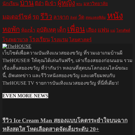
บ้าน
ผู้หญิง
ผีอำ
ผีเข้า
นักเรียน
มหาวิทยาลัย
พระ
หนัง
รีวิว
มอเตอร์ไซค์
รถ
ลาจาก
วัด
สหมงคลฟิล์ม
ลิฟท์
เพื่อน
หอพัก
อุบัติเหตุ
เด็ก
แฟน
เสียง
ห้องน้ำ
แม่
โทรศัพท์
โรงเรียน
โรงพยาบาล
โรงแรม
ไสยศาสตร์
เว็บไซต์เพื่อความบันเทิงแนวสยองขวัญ ที่รวมเอาเกมบ้านผี
TheHOUSE® ให้คุณได้เล่นกันฟรีๆ, เล่าเรื่องสยองก่อนนอน รวม
เรื่องสั้นสยองขวัญ ที่ว่ากันว่า หลอนที่สุดบนโลกออนไลน์ขณะ
นี้, อัพเดทข่าว และรีวิวหนังสยองขวัญ และเตรียมพบกับ
TheHOUSE TV รายการบันเทิงแนวสยองขวัญ ที่นี่ที่เดียว!
EVEN MORE NEWS
รีวิว Ice Cream Man สยองแบบโคตรระยำใจบนฉาก
หลังสดใส โหดเลือดสาดจัดเต็มระดับ 20+