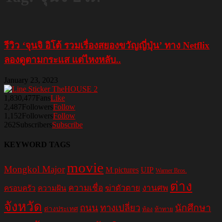
รีวิว ‘จุนจิ อิโต้ รวมเรื่องสยองขวัญญี่ปุ่น’ ทาง Netflix
ลองดูตามกระแส แต่ไหงหลับ..
January 23, 2023
1,830,477
Fans
Like
2,487
Followers
Follow
1,152
Followers
Follow
262
Subscribers
Subscribe
KEYWORD TAGS
movie
Mongkol Major
M pictures
UIP
Warner Bros.
ต่าง
ความเชื่อ
ฆ่าตัวตาย
งานศพ
ครอบครัว
ความฝัน
จังหวัด
ถนน
ทางเปลี่ยว
นักศึกษา
ต่างประเทศ
ท้อง
ท้าทาย