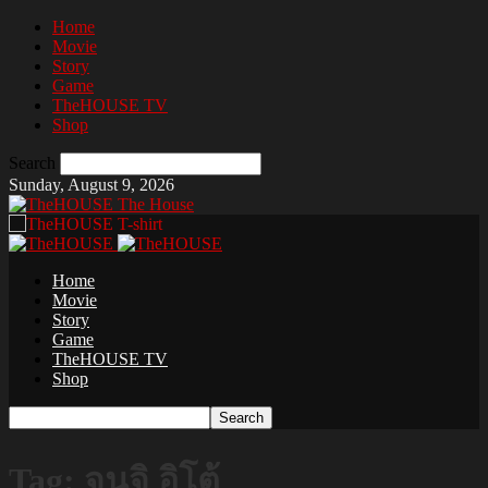
Home
Movie
Story
Game
TheHOUSE TV
Shop
Search
Sunday, August 9, 2026
The House
Home
Movie
Story
Game
TheHOUSE TV
Shop
Tag: จุนจิ อิโต้