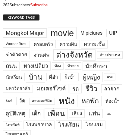
262
Subscribers
Subscribe
KEYWORD TAGS
movie
Mongkol Major
M pictures
UIP
ความเชื่อ
ครอบครัว
ความฝัน
Warner Bros.
ต่างจังหวัด
งานศพ
ฆ่าตัวตาย
ต่างประเทศ
ถนน
ทางเปลี่ยว
นักศึกษา
ท้อง
ท้าทาย
บ้าน
ผู้หญิง
ผีเข้า
ผีอำ
นักเรียน
พระ
รีวิว
มอเตอร์ไซค์
รถ
ลาจาก
มหาวิทยาลัย
หนัง
หอพัก
วัด
ห้องน้ำ
สหมงคลฟิล์ม
ลิฟท์
เพื่อน
อุบัติเหตุ
เด็ก
แฟน
เสียง
แม่
โรงพยาบาล
โรงเรียน
โรงแรม
โทรศัพท์
ไสยศาสตร์