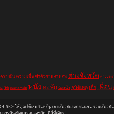
ต่างจังหวัด
ความเชื่อ
ฆ่าตัวตาย
งานศพ
ความฝัน
ต่างประ
หนัง
เพื่อน
หอพัก
อุบัติเหตุ
เด็ก
วัด
ห้องน้ำ
สหมงคลฟิล์ม
ฟท์
USE® ให้คุณได้เล่นกันฟรีๆ, เล่าเรื่องสยองก่อนนอน รวมเรื่องสั้
รบันเทิงแนวสยองขวัญ ที่นี่ที่เดียว!