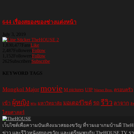
644 เรื่องสยองของช่างแต่งหน้า
July 3, 2019
1,830,477
Fans
Like
2,487
Followers
Follow
1,152
Followers
Follow
262
Subscribers
Subscribe
KEYWORD TAGS
movie
Mongkol Major
M pictures
UIP
ครอบครัว
Warner Bros.
รีวิว
ผู้หญิง
มอเตอร์ไซค์
รถ
ลาจาก
เข้า
มหาวิทยาลัย
พระ
ลิ
ไสยศาสตร์
เว็บไซต์เพื่อความบันเทิงแนวสยองขวัญ ที่รวมเอาเกมบ้านผี TheHO
ข่าว และรีวิวหนังสยองขวัญ และเตรียมพบกับ TheHOUSE TV รายกา