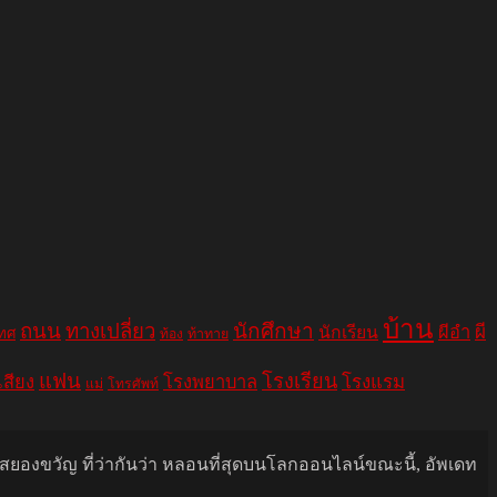
บ้าน
ถนน
ทางเปลี่ยว
นักศึกษา
ผีอำ
ผี
นักเรียน
เทศ
ท้อง
ท้าทาย
แฟน
โรงเรียน
เสียง
โรงพยาบาล
โรงแรม
แม่
โทรศัพท์
นสยองขวัญ ที่ว่ากันว่า หลอนที่สุดบนโลกออนไลน์ขณะนี้, อัพเดท