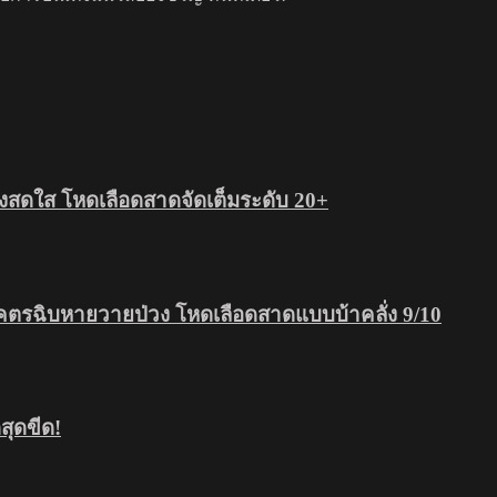
สดใส โหดเลือดสาดจัดเต็มระดับ 20+
โคตรฉิบหายวายป่วง โหดเลือดสาดแบบบ้าคลั่ง 9/10
ุดขีด!