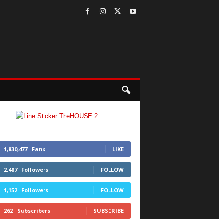
1,830,477
Fans
LIKE
2,487
Followers
FOLLOW
1,152
Followers
FOLLOW
262
Subscribers
SUBSCRIBE