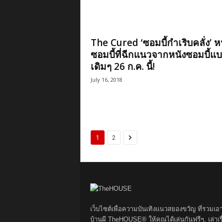
The Cured ‘ซอมบี้กำเริบคลั่ง’ ห
ซอมบี้ที่ฉีกแนวจากหนังซอมบี้แ
เดิมๆ 26 ก.ค. นี้!
July 16, 2018
1
2
เว็บไซต์เพื่อความบันเทิงแนวสยองขวัญ ที่รวมเอ
บ้านผี TheHOUSE® ให้คุณได้เล่นกันฟรีๆ, เล่าเรื