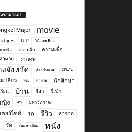
YWORD TAGS
movie
ngkol Major
ictures
UIP
Warner Bros.
ความเชื่อ
บครัว
ความฝัน
งานศพ
ตัวตาย
างจังหวัด
ถนน
ต่างประเทศ
เปลี่ยว
นักศึกษา
ท้อง
ท้าทาย
บ้าน
ผีเข้า
ผีอำ
เรียน
้หญิง
มหาวิทยาลัย
พระ
รีวิว
เตอร์ไซค์
รถ
ลาจาก
หนัง
วัด
สหมงคลฟิล์ม