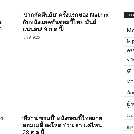
‘ปากกัดตีนถีบ’ ครั้งแรกของ Netflix
KE
น
กับหนังแอคชั่นซอมบี้ไทย มันส์
0
แน่นอน! 9 ก.ค.นี้!
Mo
July 8, 2025
M p
ครอ
ฆ่า
ต่
ทาง
นัก
ผู
มอ
ง
‘อีสาน ซอมบี้’ หนังซอมบี้ไทยสาย
คอมเมดี้ จะโหด ป่วน ฮา แค่ไหน –
ลิฟท์
28 ธ.ค.นี้