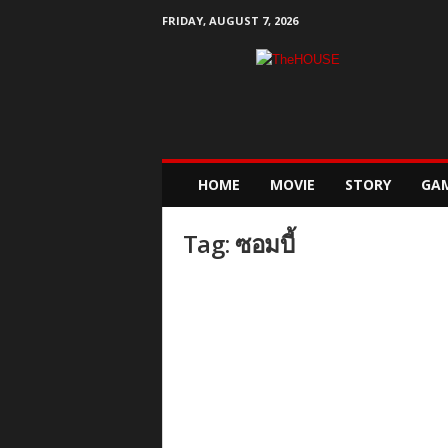
FRIDAY, AUGUST 7, 2026
T
h
e
H
o
u
s
HOME
MOVIE
STORY
GA
e
Tag: ซอมบี้