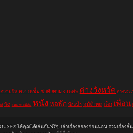
ต่างจังหวัด
ความเชื่อ
ฆ่าตัวตาย
งานศพ
ความฝัน
ต่างประ
หนัง
เพื่อน
หอพัก
อุบัติเหตุ
เด็ก
วัด
ห้องน้ำ
สหมงคลฟิล์ม
ฟท์
USE® ให้คุณได้เล่นกันฟรีๆ, เล่าเรื่องสยองก่อนนอน รวมเรื่องสั้