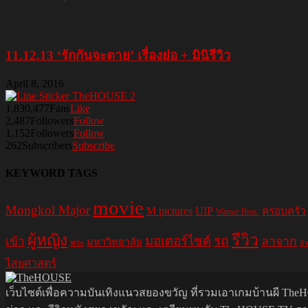
11.12.13 ‘รักกันจะตาย’ เรื่องย่อ + มินิรีวิว
April 8, 2016
1,830,477
Fans
Like
2,487
Followers
Follow
1,152
Followers
Follow
262
Subscribers
Subscribe
KEYWORD TAGS
movie
Mongkol Major
M pictures
UIP
ครอบครัว
Warner Bros.
รีวิว
ผู้หญิง
มอเตอร์ไซค์
รถ
ลาจาก
เข้า
มหาวิทยาลัย
พระ
ลิ
ไสยศาสตร์
เว็บไซต์เพื่อความบันเทิงแนวสยองขวัญ ที่รวมเอาเกมบ้านผี TheHO