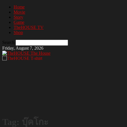
Home
Movie
Story
Game
TheHOUSE TV
Shop
Search
Friday, August 7, 2026
The House
Tag: บุ๊คโกะ