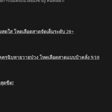
รบันเทิงแนวสยองขวัญ ที่นี่ที่เดียว!
สดใส โหดเลือดสาดจัดเต็มระดับ 20+
โคตรฉิบหายวายป่วง โหดเลือดสาดแบบบ้าคลั่ง 9/10
ุดขีด!