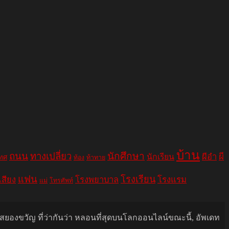
บ้าน
ถนน
ทางเปลี่ยว
นักศึกษา
ผีอำ
ผี
นักเรียน
เทศ
ท้อง
ท้าทาย
แฟน
โรงเรียน
เสียง
โรงพยาบาล
โรงแรม
แม่
โทรศัพท์
นสยองขวัญ ที่ว่ากันว่า หลอนที่สุดบนโลกออนไลน์ขณะนี้, อัพเดท