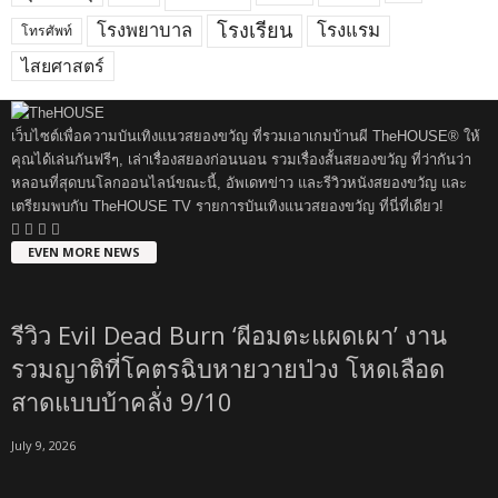
โรงเรียน
โรงพยาบาล
โรงแรม
โทรศัพท์
ไสยศาสตร์
เว็บไซต์เพื่อความบันเทิงแนวสยองขวัญ ที่รวมเอาเกมบ้านผี TheHOUSE® ให้
คุณได้เล่นกันฟรีๆ, เล่าเรื่องสยองก่อนนอน รวมเรื่องสั้นสยองขวัญ ที่ว่ากันว่า
หลอนที่สุดบนโลกออนไลน์ขณะนี้, อัพเดทข่าว และรีวิวหนังสยองขวัญ และ
เตรียมพบกับ TheHOUSE TV รายการบันเทิงแนวสยองขวัญ ที่นี่ที่เดียว!
EVEN MORE NEWS
รีวิว Evil Dead Burn ‘ผีอมตะแผดเผา’ งาน
รวมญาติที่โคตรฉิบหายวายป่วง โหดเลือด
สาดแบบบ้าคลั่ง 9/10
July 9, 2026