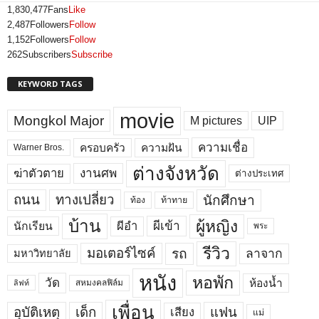
1,830,477
Fans
Like
2,487
Followers
Follow
1,152
Followers
Follow
262
Subscribers
Subscribe
KEYWORD TAGS
movie
Mongkol Major
M pictures
UIP
ความเชื่อ
ครอบครัว
ความฝัน
Warner Bros.
ต่างจังหวัด
งานศพ
ฆ่าตัวตาย
ต่างประเทศ
ถนน
ทางเปลี่ยว
นักศึกษา
ท้อง
ท้าทาย
บ้าน
ผู้หญิง
ผีเข้า
ผีอำ
นักเรียน
พระ
รีวิว
มอเตอร์ไซค์
รถ
ลาจาก
มหาวิทยาลัย
หนัง
หอพัก
วัด
ห้องน้ำ
สหมงคลฟิล์ม
ลิฟท์
เพื่อน
อุบัติเหตุ
เด็ก
แฟน
เสียง
แม่