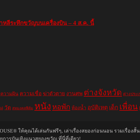
หลีระทึกขวัญบนเครื่องบิน – 4 ส.ค. นี้
ต่างจังหวัด
ความเชื่อ
ฆ่าตัวตาย
งานศพ
ความฝัน
ต่างประ
หนัง
เพื่อน
หอพัก
อุบัติเหตุ
เด็ก
วัด
ห้องน้ำ
สหมงคลฟิล์ม
ฟท์
USE® ให้คุณได้เล่นกันฟรีๆ, เล่าเรื่องสยองก่อนนอน รวมเรื่องสั้
รบันเทิงแนวสยองขวัญ ที่นี่ที่เดียว!