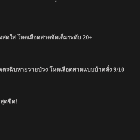
สดใส โหดเลือดสาดจัดเต็มระดับ 20+
โคตรฉิบหายวายป่วง โหดเลือดสาดแบบบ้าคลั่ง 9/10
ุดขีด!