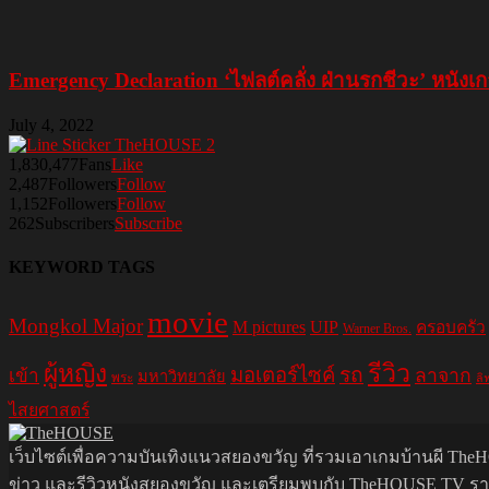
Emergency Declaration ‘ไฟลต์คลั่ง ฝ่านรกชีวะ’ หนังเกา
July 4, 2022
1,830,477
Fans
Like
2,487
Followers
Follow
1,152
Followers
Follow
262
Subscribers
Subscribe
KEYWORD TAGS
movie
Mongkol Major
M pictures
UIP
ครอบครัว
Warner Bros.
รีวิว
ผู้หญิง
มอเตอร์ไซค์
รถ
ลาจาก
เข้า
มหาวิทยาลัย
พระ
ลิ
ไสยศาสตร์
เว็บไซต์เพื่อความบันเทิงแนวสยองขวัญ ที่รวมเอาเกมบ้านผี TheHO
ข่าว และรีวิวหนังสยองขวัญ และเตรียมพบกับ TheHOUSE TV รายกา