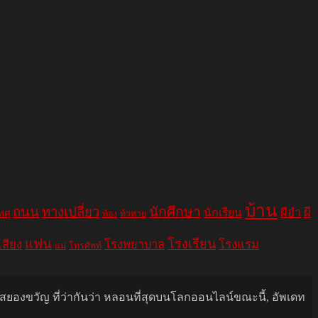
บ้าน
ถนน
ทางเปลี่ยว
นักศึกษา
ผีอำ
ผี
นักเรียน
เทศ
ท้อง
ท้าทาย
แฟน
โรงเรียน
เสียง
โรงพยาบาล
โรงแรม
แม่
โทรศัพท์
นสยองขวัญ ที่ว่ากันว่า หลอนที่สุดบนโลกออนไลน์ขณะนี้, อัพเดท