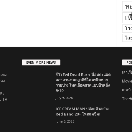
หอ
เพ
โร
ไส
EVEN MORE NEWS
PO
เล่าเ
รีวิว Evil Dead Burn ‘ผีอมตะแผด
าเกม
เผา’ งานรวมญาติที่โคตรฉิบหาย
่อง
Movi
วายป่วง โหดเลือดสาดแบบบ้าคลั่ง
9/10
เกมบ
และ
July 9, 2026
TheH
E TV
ICE CREAM MAN ปล่อยตัวอย่าง
Red Band 20+ โหดสุดขีด!
June 5, 2026