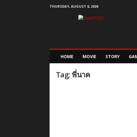
THURSDAY, AUGUST 6, 2026
T
h
e
H
o
u
s
HOME
MOVIE
STORY
GA
e
Tag: พี่นาค