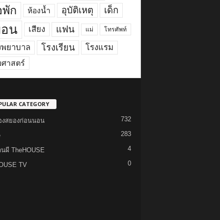
พัก
อุบัติเหตุ
เด็ก
ห้องน้ำ
ื่อน
แฟน
เสียง
แม่
โทรศัพท์
โรงเรียน
งพยาบาล
โรงแรม
ยศาสตร์
PULAR CATEGORY
732
รื่องสยองก่อนนอน
283
e
4
้านผี TheHOUSE
0
OUSE TV