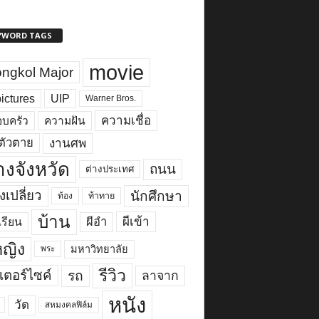
YWORD TAGS
movie
ngkol Major
ictures
UIP
Warner Bros.
ความเชื่อ
บครัว
ความฝัน
งานศพ
ตัวตาย
างจังหวัด
ถนน
ต่างประเทศ
งเปลี่ยว
นักศึกษา
ท้อง
ท้าทาย
บ้าน
ผีเข้า
ผีอำ
เรียน
้หญิง
มหาวิทยาลัย
พระ
รีวิว
เตอร์ไซค์
รถ
ลาจาก
หนัง
วัด
สหมงคลฟิล์ม