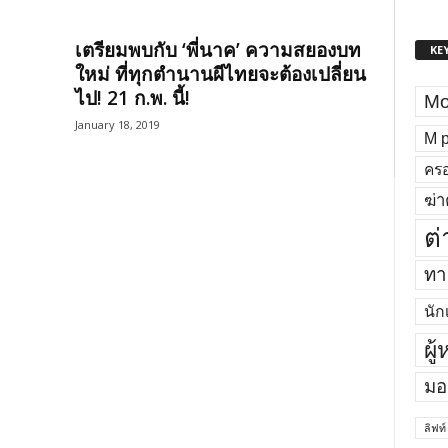
เตรียมพบกับ ‘พี่นาค’ ความสยองบท
KE
ใหม่ ที่ทุกตำนานผีไทยจะต้องเปลี่ยน
ไป! 21 ก.พ. นี้!
Mo
January 18, 2019
M p
ครอ
ฆ่า
ต่
ทา
นัก
ผู
มอ
ลิฟท์