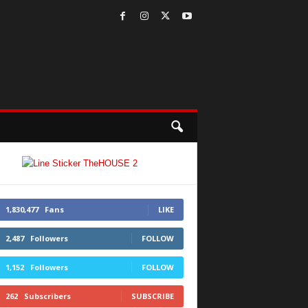
1,830,477
Fans
LIKE
2,487
Followers
FOLLOW
1,152
Followers
FOLLOW
262
Subscribers
SUBSCRIBE