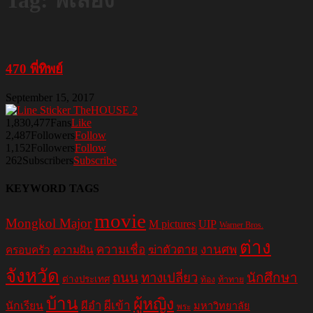
Tag: พี่เลี้ยง
470 พี่ทิพย์
September 15, 2017
1,830,477
Fans
Like
2,487
Followers
Follow
1,152
Followers
Follow
262
Subscribers
Subscribe
KEYWORD TAGS
movie
Mongkol Major
M pictures
UIP
Warner Bros.
ต่าง
ความเชื่อ
ฆ่าตัวตาย
งานศพ
ครอบครัว
ความฝัน
จังหวัด
ถนน
ทางเปลี่ยว
นักศึกษา
ต่างประเทศ
ท้อง
ท้าทาย
บ้าน
ผู้หญิง
ผีอำ
ผีเข้า
นักเรียน
มหาวิทยาลัย
พระ