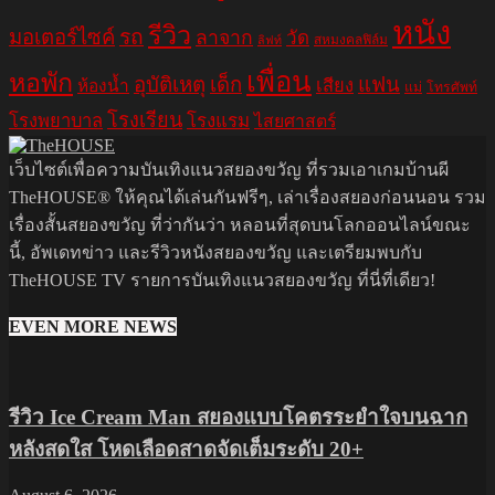
หนัง
รีวิว
มอเตอร์ไซค์
รถ
ลาจาก
วัด
สหมงคลฟิล์ม
ลิฟท์
เพื่อน
หอพัก
อุบัติเหตุ
เด็ก
แฟน
เสียง
ห้องน้ำ
แม่
โทรศัพท์
โรงเรียน
โรงพยาบาล
โรงแรม
ไสยศาสตร์
เว็บไซต์เพื่อความบันเทิงแนวสยองขวัญ ที่รวมเอาเกมบ้านผี
TheHOUSE® ให้คุณได้เล่นกันฟรีๆ, เล่าเรื่องสยองก่อนนอน รวม
เรื่องสั้นสยองขวัญ ที่ว่ากันว่า หลอนที่สุดบนโลกออนไลน์ขณะ
นี้, อัพเดทข่าว และรีวิวหนังสยองขวัญ และเตรียมพบกับ
TheHOUSE TV รายการบันเทิงแนวสยองขวัญ ที่นี่ที่เดียว!
EVEN MORE NEWS
รีวิว Ice Cream Man สยองแบบโคตรระยำใจบนฉาก
หลังสดใส โหดเลือดสาดจัดเต็มระดับ 20+