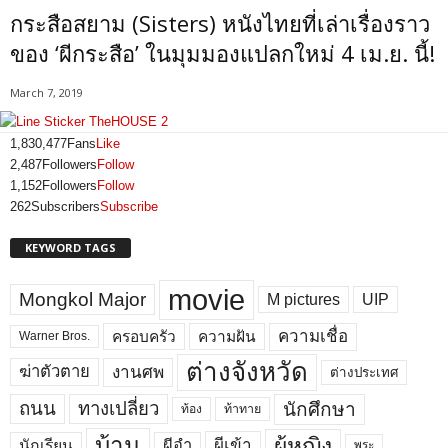
กระสือสยาม (Sisters) หนังไทยที่เล่าเรื่องราว
ของ ‘ผีกระสือ’ ในมุมมองแปลกใหม่ 4 เม.ย. นี้!
March 7, 2019
1,830,477
Fans
Like
2,487
Followers
Follow
1,152
Followers
Follow
262
Subscribers
Subscribe
KEYWORD TAGS
movie
Mongkol Major
M pictures
UIP
ความเชื่อ
ครอบครัว
ความฝัน
Warner Bros.
ต่างจังหวัด
งานศพ
ฆ่าตัวตาย
ต่างประเทศ
ถนน
ทางเปลี่ยว
นักศึกษา
ท้อง
ท้าทาย
บ้าน
ผู้หญิง
ผีเข้า
ผีอำ
นักเรียน
พระ