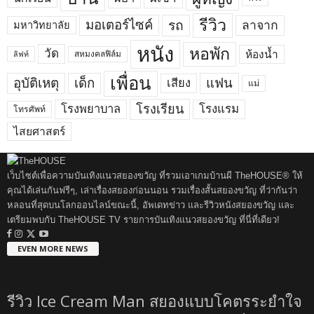
รีวิว
มอเตอร์ไซค์
รถ
ลาจาก
มหาวิทยาลัย
หนัง
หอพัก
วัด
ห้องน้ำ
สหมงคลฟิล์ม
ลิฟท์
เพื่อน
อุบัติเหตุ
เด็ก
แฟน
เสียง
แม่
โรงพยาบาล
โรงเรียน
โรงแรม
โทรศัพท์
ไสยศาสตร์
เว็บไซต์เพื่อความบันเทิงแนวสยองขวัญ ที่รวมเอาเกมบ้านผี TheHOUSE® ให้
คุณได้เล่นกันฟรีๆ, เล่าเรื่องสยองก่อนนอน รวมเรื่องสั้นสยองขวัญ ที่ว่ากันว่า
หลอนที่สุดบนโลกออนไลน์ขณะนี้, อัพเดทข่าว และรีวิวหนังสยองขวัญ และ
เตรียมพบกับ TheHOUSE TV รายการบันเทิงแนวสยองขวัญ ที่นี่ที่เดียว!
EVEN MORE NEWS
รีวิว Ice Cream Man สยองแบบโคตรระยำใจ