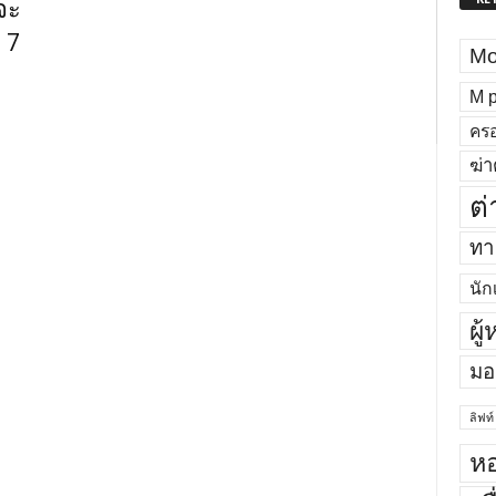
จะ
 7
Mo
M p
ครอ
ฆ่า
ต่
ทา
นัก
ผู
มอ
ลิฟท์
หอ