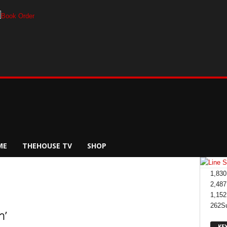
ME
THEHOUSE TV
SHOP
1,830
2,487
1,152
262
S
า’
KE