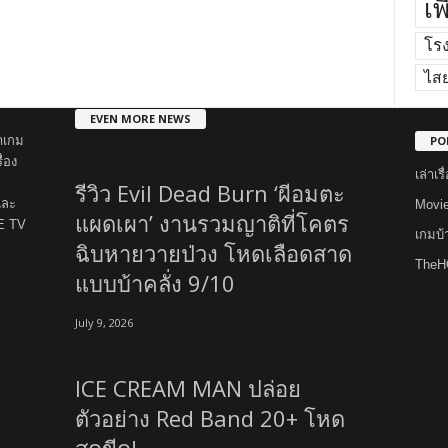
เพ
โร
ไส
EVEN MORE NEWS
PO
าเกม
่อง
เล่าเ
รีวิว Evil Dead Burn ‘ผีอมตะ
และ
Movi
แผดเผา’ งานรวมญาติที่โคตร
E TV
เกมบ
ฉิบหายวายป่วง โหดเลือดสาด
TheH
แบบบ้าคลั่ง 9/10
July 9, 2026
ICE CREAM MAN ปล่อย
ตัวอย่าง Red Band 20+ โหด
สุดขีด!