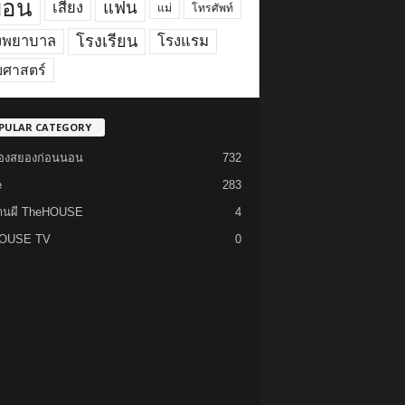
ื่อน
แฟน
เสียง
แม่
โทรศัพท์
โรงเรียน
งพยาบาล
โรงแรม
ยศาสตร์
PULAR CATEGORY
รื่องสยองก่อนนอน
732
e
283
้านผี TheHOUSE
4
OUSE TV
0