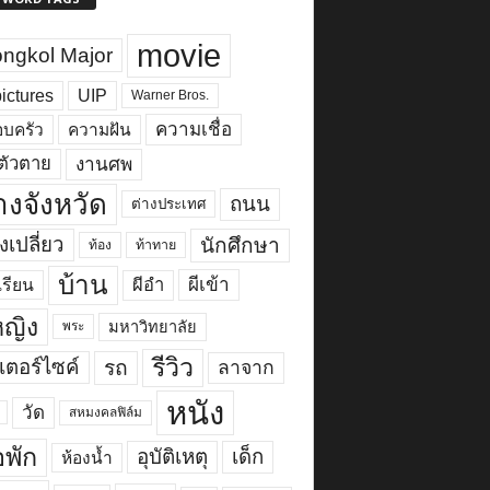
movie
ngkol Major
ictures
UIP
Warner Bros.
ความเชื่อ
บครัว
ความฝัน
งานศพ
ตัวตาย
างจังหวัด
ถนน
ต่างประเทศ
งเปลี่ยว
นักศึกษา
ท้อง
ท้าทาย
บ้าน
ผีเข้า
ผีอำ
เรียน
้หญิง
มหาวิทยาลัย
พระ
รีวิว
เตอร์ไซค์
รถ
ลาจาก
หนัง
วัด
สหมงคลฟิล์ม
พัก
อุบัติเหตุ
เด็ก
ห้องน้ำ