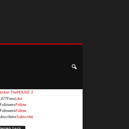
,477
Fans
Like
Followers
Follow
Followers
Follow
ubscribers
Subscribe
YWORD TAGS