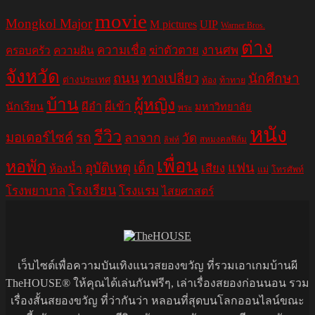
movie
Mongkol Major
M pictures
UIP
Warner Bros.
ต่าง
ความเชื่อ
ฆ่าตัวตาย
งานศพ
ครอบครัว
ความฝัน
จังหวัด
ถนน
ทางเปลี่ยว
นักศึกษา
ต่างประเทศ
ท้อง
ท้าทาย
บ้าน
ผู้หญิง
ผีอำ
ผีเข้า
นักเรียน
มหาวิทยาลัย
พระ
หนัง
รีวิว
มอเตอร์ไซค์
รถ
ลาจาก
วัด
สหมงคลฟิล์ม
ลิฟท์
เพื่อน
หอพัก
อุบัติเหตุ
เด็ก
แฟน
เสียง
ห้องน้ำ
แม่
โทรศัพท์
โรงเรียน
โรงพยาบาล
โรงแรม
ไสยศาสตร์
เว็บไซต์เพื่อความบันเทิงแนวสยองขวัญ ที่รวมเอาเกมบ้านผี
TheHOUSE® ให้คุณได้เล่นกันฟรีๆ, เล่าเรื่องสยองก่อนนอน รวม
เรื่องสั้นสยองขวัญ ที่ว่ากันว่า หลอนที่สุดบนโลกออนไลน์ขณะ